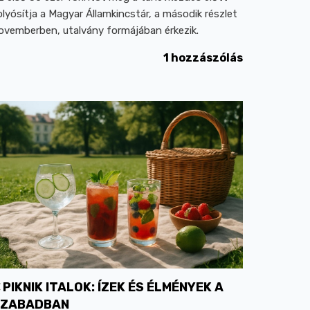
olyósítja a Magyar Államkincstár, a második részlet
ovemberben, utalvány formájában érkezik.
1 hozzászólás
PIKNIK ITALOK: ÍZEK ÉS ÉLMÉNYEK A
SZABADBAN