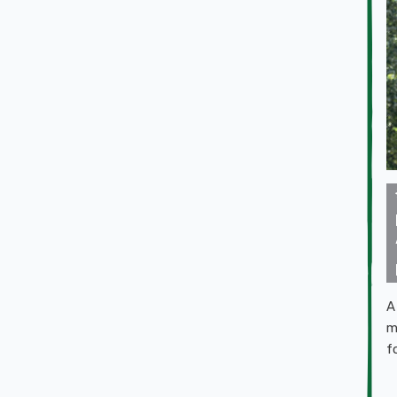
A
m
f