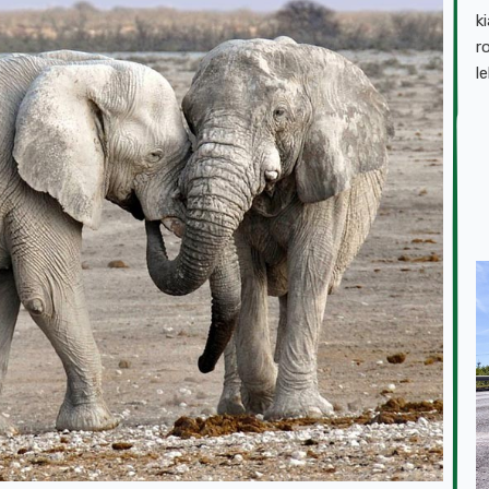
k
r
l