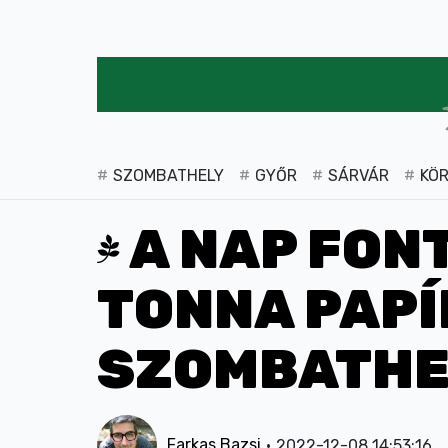
SZOMBATHELY
GYŐR
SÁRVÁR
KÖ
A NAP FON
TONNA PAPÍ
SZOMBATHE
Farkas Bazsi
2022-12-08 14:53:16