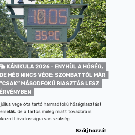
KÁNIKULA 2026 - ENYHÜL A HŐSÉG,
DE MÉG NINCS VÉGE: SZOMBATTÓL MÁR
“CSAK” MÁSODFOKÚ RIASZTÁS LESZ
ÉRVÉNYBEN
 július vége óta tartó harmadfokú hőségriasztást
érséklik, de a tartós meleg miatt továbbra is
okozott óvatosságra van szükség.
Szólj hozzá!