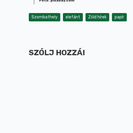
Fotó: pixabay.com
Szombathely
elefánt
Zöld hírek
papír
SZÓLJ HOZZÁ!