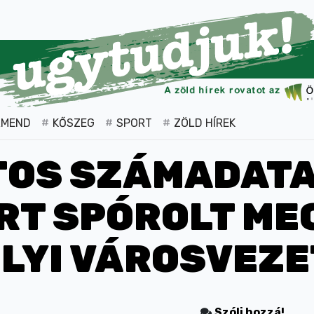
RMEND
KŐSZEG
SPORT
ZÖLD HÍREK
TOS SZÁMADATA:
RT SPÓROLT MEG
LYI VÁROSVEZE
Szólj hozzá!