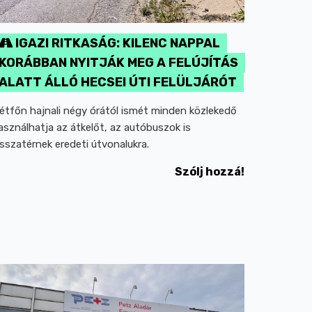
IGAZI RITKASÁG: KILENC NAPPAL
KORÁBBAN NYITJÁK MEG A FELÚJÍTÁS
ALATT ÁLLÓ HECSEI ÚTI FELÜLJÁRÓT
étfőn hajnali négy órától ismét minden közlekedő
asználhatja az átkelőt, az autóbuszok is
isszatérnek eredeti útvonalukra.
Szólj hozzá!