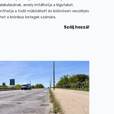
ialakulásának, amely irritálhatja a légutakat,
onthatja a tüdő működését és különösen veszélyes
ehet a krónikus betegek számára.
Szólj hozzá!