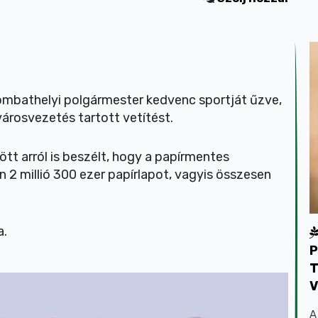
mbathelyi polgármester kedvenc sportját űzve,
árosvezetés tartott vetítést.
tt arról is beszélt, hogy a papírmentes
2 millió 300 ezer papírlapot, vagyis összesen
a.
P
T
V
A