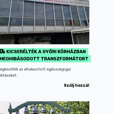
KICSERÉLTÉK A GYŐRI KÓRHÁZBAN
MEGHIBÁSODOTT TRANSZFORMÁTORT
egkezdték az elhalasztott egészségügyi
llátásokat.
Szólj hozzá!