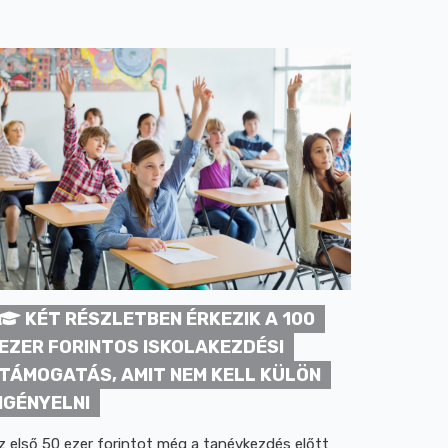
KÉT RÉSZLETBEN ÉRKEZIK A 100
EZER FORINTOS ISKOLAKEZDÉSI
TÁMOGATÁS, AMIT NEM KELL KÜLÖN
IGÉNYELNI
z első 50 ezer forintot még a tanévkezdés előtt