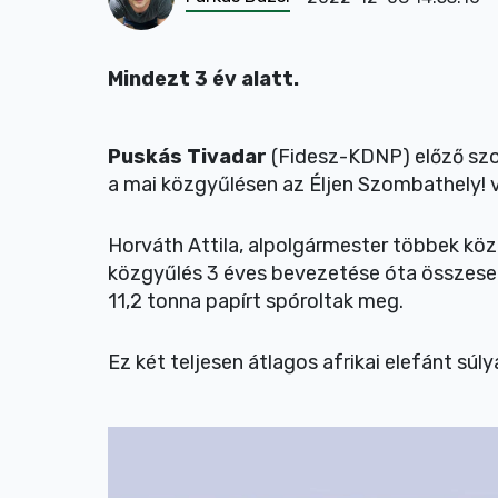
Mindezt 3 év alatt.
Puskás Tivadar
(Fidesz-KDNP) előző szo
a mai közgyűlésen az Éljen Szombathely! v
Horváth Attila, alpolgármester többek közö
közgyűlés 3 éves bevezetése óta összesen 
11,2 tonna papírt spóroltak meg.
Ez két teljesen átlagos afrikai elefánt súly