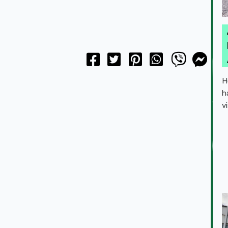
H
h
v