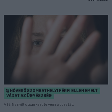
NŐVERŐ SZOMBATHELYI FÉRFI ELLEN EMELT
VÁDAT AZ ÜGYÉSZSÉG
A férfi a nyílt utcán kezdte verni áldozatát.