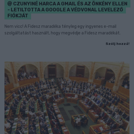
CZUNYINÉ HARCA A GMAIL ÉS AZ ÖNKÉNY ELLEN
- LETILTOTTA A GOOGLE A VÉDVONAL LEVELEZŐ
FIÓKJÁT
Nem vicc! A Fidesz maradéka tényleg egy ingyenes e-mail
szolgáltatást használt, hogy megvédje a Fidesz maradékát.
Szólj hozzá!