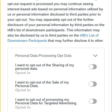
már csökkent.
opt-out request is processed you may continue seeing
interest-based ads based on personal information utilized by
Szólj hozzá!
us or personal information disclosed to third parties prior to
your opt-out. You may separately opt-out of the further
disclosure of your personal information by third parties on the
IAB’s list of downstream participants. This information may
also be disclosed by us to third parties on the
IAB’s List of
Downstream Participants
that may further disclose it to other
third parties.
Please note that this website/app uses one or more Google
Personal Data Processing Opt Outs
services and may gather and store information including but
not limited to your visit or usage behaviour. You may click to
I want to opt-out of the Sharing of my
personal data.
grant or deny consent to Google and its third-party tags to
Opted In
use your data for below specified purposes in below Google
consent section.
I want to opt-out of the Sale of my
Personal Data.
Opted In
I want to opt-out of processing my
A BAROKK ÖSSZES ÁRNYALATA ÉS MÉG EGY SOR
Personal Data for Targeted Advertising.
KIVÁLÓ PROGRAM VÁR MINDENKIT EZEN A HÉTVÉGÉN
Opted In
GYŐRBEN