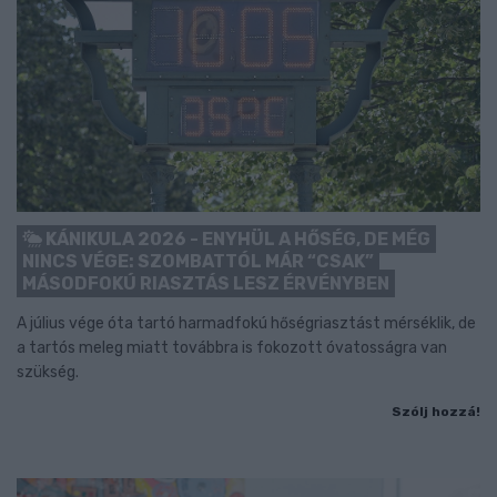
KÁNIKULA 2026 - ENYHÜL A HŐSÉG, DE MÉG
NINCS VÉGE: SZOMBATTÓL MÁR “CSAK”
MÁSODFOKÚ RIASZTÁS LESZ ÉRVÉNYBEN
A július vége óta tartó harmadfokú hőségriasztást mérséklik, de
a tartós meleg miatt továbbra is fokozott óvatosságra van
szükség.
Szólj hozzá!