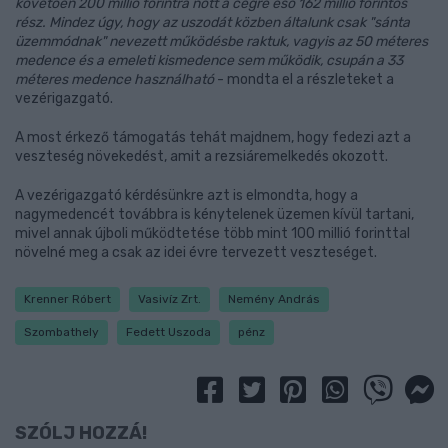
követően 200 millió forintra nőtt a cégre eső 162 millió forintos
rész. Mindez úgy, hogy az uszodát közben általunk csak "sánta
üzemmódnak" nevezett működésbe raktuk, vagyis az 50 méteres
medence és a emeleti kismedence sem működik, csupán a 33
méteres medence használható
- mondta el a részleteket a
vezérigazgató.
A most érkező támogatás tehát majdnem, hogy fedezi azt a
veszteség növekedést, amit a rezsiáremelkedés okozott.
A vezérigazgató kérdésünkre azt is elmondta, hogy a
nagymedencét továbbra is kénytelenek üzemen kívül tartani,
mivel annak újboli működtetése több mint 100 millió forinttal
növelné meg a csak az idei évre tervezett veszteséget.
Krenner Róbert
Vasivíz Zrt.
Nemény András
Szombathely
Fedett Uszoda
pénz
SZÓLJ HOZZÁ!