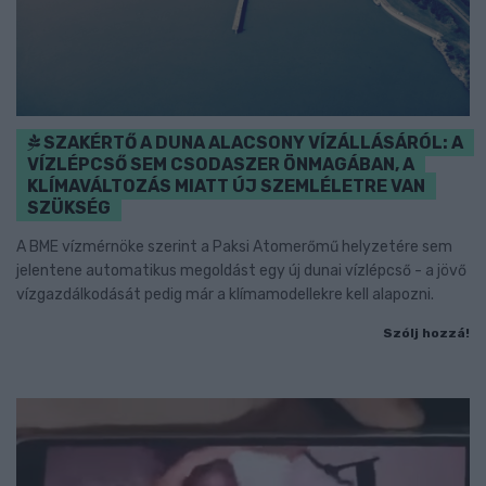
SZAKÉRTŐ A DUNA ALACSONY VÍZÁLLÁSÁRÓL: A
VÍZLÉPCSŐ SEM CSODASZER ÖNMAGÁBAN, A
KLÍMAVÁLTOZÁS MIATT ÚJ SZEMLÉLETRE VAN
SZÜKSÉG
A BME vízmérnöke szerint a Paksi Atomerőmű helyzetére sem
jelentene automatikus megoldást egy új dunai vízlépcső - a jövő
vízgazdálkodását pedig már a klímamodellekre kell alapozni.
Szólj hozzá!