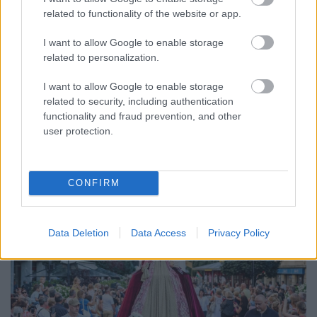
related to functionality of the website or app.
ENERGIATAKARÉKOSSÁG: KORÁBBAN KEZDŐDIK
A GYŐRI AUDI ETO KC PÉNTEKI FELKÉSZÜLÉSI
I want to allow Google to enable storage
MÉRKŐZÉSE
related to personalization.
Az energiaellátás tehermentesítése érdekében másfél órával
I want to allow Google to enable storage
előrébb hozták a Brest Bretagne Handball elleni találkozó
related to security, including authentication
kezdését.
functionality and fraud prevention, and other
1 hozzászólás
user protection.
CONFIRM
Data Deletion
Data Access
Privacy Policy