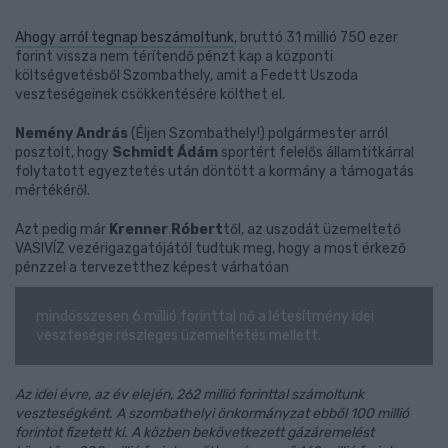
Ahogy arról tegnap beszámoltunk
, bruttó 31 millió 750 ezer
forint vissza nem térítendő pénzt kap a központi
költségvetésből Szombathely, amit a Fedett Uszoda
veszteségeinek csökkentésére költhet el.
Nemény András
(Éljen Szombathely!) polgármester arról
posztolt, hogy
Schmidt Ádám
sportért felelős államtitkárral
folytatott egyeztetés után döntött a kormány a támogatás
mértékéről.
Azt pedig már
Krenner Róbert
től, az uszodát üzemeltető
VASIVÍZ vezérigazgatójától tudtuk meg, hogy a most érkező
pénzzel a tervezetthez képest várhatóan
mindösszesen 6 millió forinttal nő a létesítmény idei
vesztesége részleges üzemeltetés mellett.
Az idei évre, az év elején, 262 millió forinttal számoltunk
veszteségként. A szombathelyi önkormányzat ebből 100 millió
forintot fizetett ki. A közben bekövetkezett gázáremelést