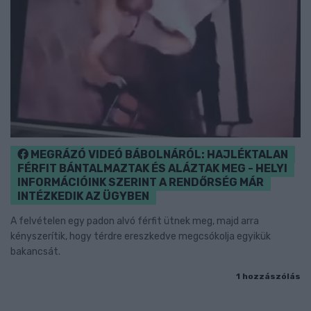
MEGRÁZÓ VIDEÓ BÁBOLNÁRÓL: HAJLÉKTALAN
FÉRFIT BÁNTALMAZTAK ÉS ALÁZTAK MEG - HELYI
INFORMÁCIÓINK SZERINT A RENDŐRSÉG MÁR
INTÉZKEDIK AZ ÜGYBEN
A felvételen egy padon alvó férfit ütnek meg, majd arra
kényszerítik, hogy térdre ereszkedve megcsókolja egyikük
bakancsát.
1 hozzászólás