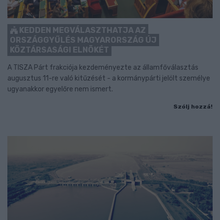
KEDDEN MEGVÁLASZTHATJA AZ
ORSZÁGGYŰLÉS MAGYARORSZÁG ÚJ
KÖZTÁRSASÁGI ELNÖKÉT
A TISZA Párt frakciója kezdeményezte az államfőválasztás
augusztus 11-re való kitűzését - a kormánypárti jelölt személye
ugyanakkor egyelőre nem ismert.
Szólj hozzá!