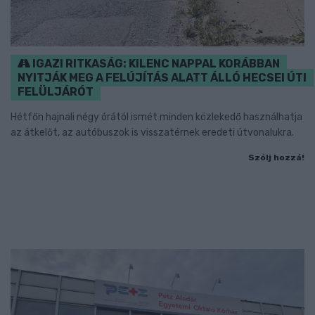
IGAZI RITKASÁG: KILENC NAPPAL KORÁBBAN
NYITJÁK MEG A FELÚJÍTÁS ALATT ÁLLÓ HECSEI ÚTI
FELÜLJÁRÓT
Hétfőn hajnali négy órától ismét minden közlekedő használhatja
az átkelőt, az autóbuszok is visszatérnek eredeti útvonalukra.
Szólj hozzá!