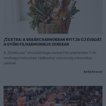
EXTRA: A VÁSÁRCSARNOKBAN NYITJA ÚJ ÉVADÁT
A GYŐRI FILHARMONIKUS ZENEKAR
A „Zenélő piac” című különleges koncerttel szeptember 7-én
rendhagyó helyszínen találkozhat a közönség a klasszikus
zenével.
Szólj hozzá!