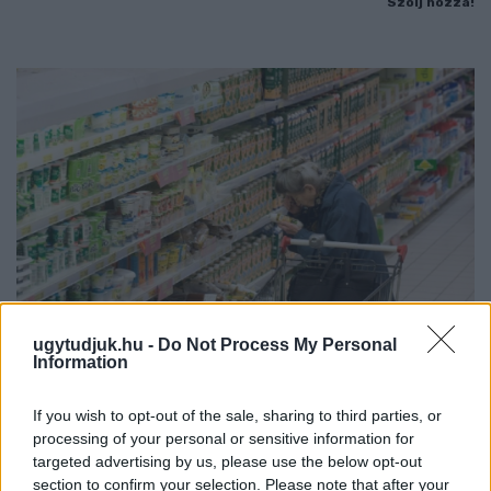
Szólj hozzá!
ugytudjuk.hu -
Do Not Process My Personal
Information
ÖRÖMHÍR: TÍZ ÉVE NEM VOLT ILYEN ALACSONY AZ
INFLÁCIÓ MAGYARORSZÁGON
If you wish to opt-out of the sale, sharing to third parties, or
processing of your personal or sensitive information for
Júliusban mindössze 1,2 százalékkal emelkedtek éves
targeted advertising by us, please use the below opt-out
összevetésben a fogyasztói árak, miközben az élelmiszerek ára
section to confirm your selection. Please note that after your