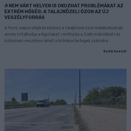
NEM VÁRT HELYEN IS OKOZHAT PROBLÉMÁKAT AZ
EXTRÉM HŐSÉG: A TALAJKÖZELI ÓZON AZ ÚJ
VESZÉLYFORRÁS
A forró, napos időjárás kedvez a talajközeli ózon kialakulásának,
amely irritálhatja a légutakat, ronthatja a tüdő működését és
különösen veszélyes lehet a krónikus betegek számára.
Szólj hozzá!