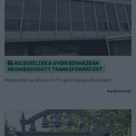
KICSERÉLTÉK A GYŐRI KÓRHÁZBAN
MEGHIBÁSODOTT TRANSZFORMÁTORT
Megkezdték az elhalasztott egészségügyi ellátásokat.
Szólj hozzá!