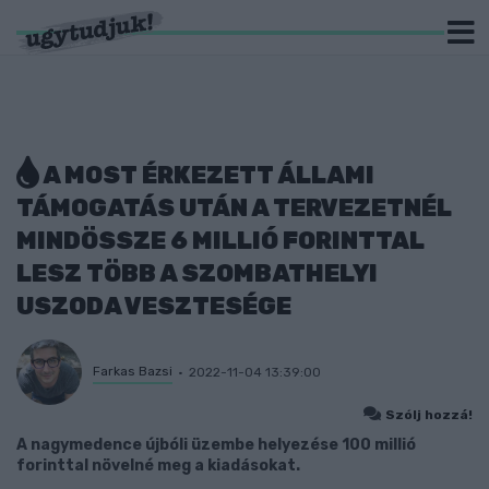
A MOST ÉRKEZETT ÁLLAMI
TÁMOGATÁS UTÁN A TERVEZETNÉL
MINDÖSSZE 6 MILLIÓ FORINTTAL
LESZ TÖBB A SZOMBATHELYI
USZODA VESZTESÉGE
Farkas Bazsi
2022-11-04 13:39:00
Szólj hozzá!
A nagymedence újbóli üzembe helyezése 100 millió
forinttal növelné meg a kiadásokat.