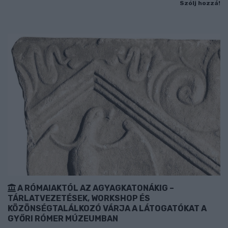
Szólj hozzá!
A RÓMAIAKTÓL AZ AGYAGKATONÁKIG –
TÁRLATVEZETÉSEK, WORKSHOP ÉS
KÖZÖNSÉGTALÁLKOZÓ VÁRJA A LÁTOGATÓKAT A
GYŐRI RÓMER MÚZEUMBAN