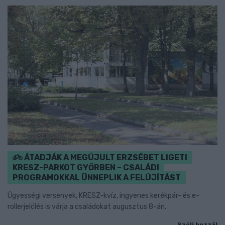
ÁTADJÁK A MEGÚJULT ERZSÉBET LIGETI
KRESZ-PARKOT GYŐRBEN – CSALÁDI
PROGRAMOKKAL ÜNNEPLIK A FELÚJÍTÁST
Ügyességi versenyek, KRESZ-kvíz, ingyenes kerékpár- és e-
rollerjelölés is várja a családokat augusztus 8-án.
Szólj hozzá!