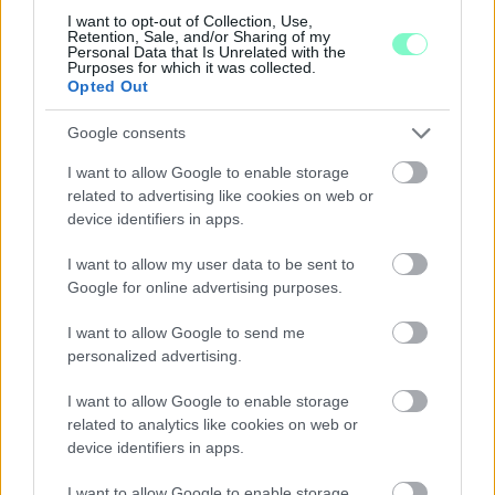
I want to opt-out of Collection, Use,
Középpontban a hagyományőrzés, de lesz Pogány Induló és
Retention, Sale, and/or Sharing of my
Personal Data that Is Unrelated with the
Majka koncert, jóga szeánsz, “borhajózás” és egy csomó minden
Purposes for which it was collected.
más.
Opted Out
Szólj hozzá!
Google consents
I want to allow Google to enable storage
related to advertising like cookies on web or
device identifiers in apps.
I want to allow my user data to be sent to
Google for online advertising purposes.
I want to allow Google to send me
personalized advertising.
I want to allow Google to enable storage
related to analytics like cookies on web or
device identifiers in apps.
I want to allow Google to enable storage