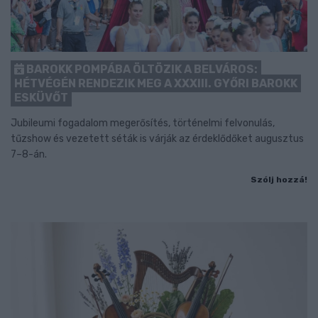
BAROKK POMPÁBA ÖLTÖZIK A BELVÁROS:
HÉTVÉGÉN RENDEZIK MEG A XXXIII. GYŐRI BAROKK
ESKÜVŐT
Jubileumi fogadalom megerősítés, történelmi felvonulás,
tűzshow és vezetett séták is várják az érdeklődőket augusztus
7–8-án.
Szólj hozzá!