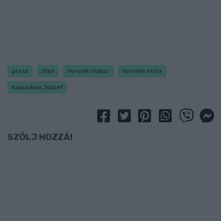
posta
Olad
Horváth Gábor
Horváth Attila
Kopcsándi József
SZÓLJ HOZZÁ!