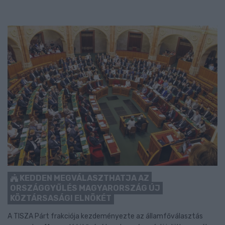
KEDDEN MEGVÁLASZTHATJA AZ
ORSZÁGGYŰLÉS MAGYARORSZÁG ÚJ
KÖZTÁRSASÁGI ELNÖKÉT
A TISZA Párt frakciója kezdeményezte az államfőválasztás