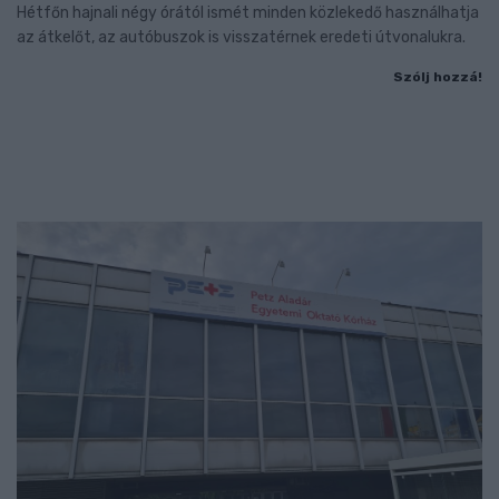
Hétfőn hajnali négy órától ismét minden közlekedő használhatja
az átkelőt, az autóbuszok is visszatérnek eredeti útvonalukra.
Szólj hozzá!