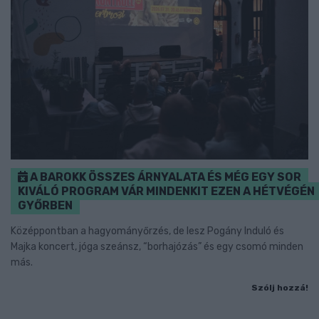
A BAROKK ÖSSZES ÁRNYALATA ÉS MÉG EGY SOR
KIVÁLÓ PROGRAM VÁR MINDENKIT EZEN A HÉTVÉGÉN
GYŐRBEN
Középpontban a hagyományőrzés, de lesz Pogány Induló és
Majka koncert, jóga szeánsz, “borhajózás” és egy csomó minden
más.
Szólj hozzá!