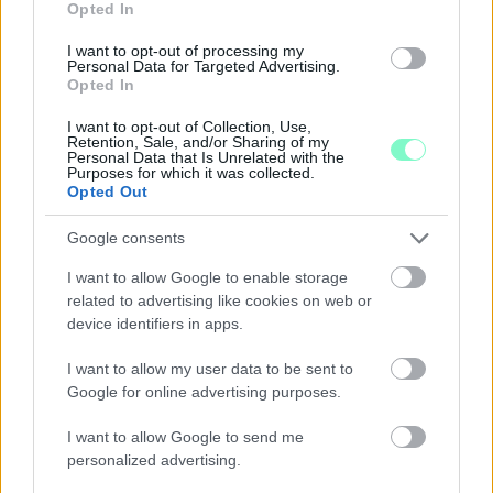
Opted In
Jubileumi fogadalom megerősítés, történelmi felvonulás,
tűzshow és vezetett séták is várják az érdeklődőket augusztus
I want to opt-out of processing my
Personal Data for Targeted Advertising.
7–8-án.
Opted In
Szólj hozzá!
I want to opt-out of Collection, Use,
Retention, Sale, and/or Sharing of my
Personal Data that Is Unrelated with the
Purposes for which it was collected.
Opted Out
Google consents
I want to allow Google to enable storage
related to advertising like cookies on web or
device identifiers in apps.
I want to allow my user data to be sent to
Google for online advertising purposes.
I want to allow Google to send me
personalized advertising.