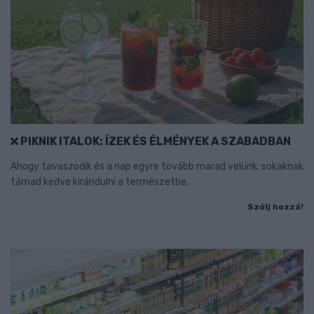
PIKNIK ITALOK: ÍZEK ÉS ÉLMÉNYEK A SZABADBAN
Ahogy tavaszodik és a nap egyre tovább marad velünk, sokaknak
támad kedve kirándulni a természetbe.
Szólj hozzá!