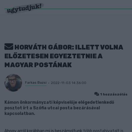
HORVÁTH GÁBOR: ILLETT VOLNA
ELŐZETESEN EGYEZTETNIE A
MAGYAR POSTÁNAK
Farkas Bazsi
2022-11-03 14:36:00
1 hozzászólás
Kámon önkormányzati képviselője elégedetlenkedő
posztot írt a Szófia utcai posta bezárásával
kapcsolatban.
Ahogy arról korábban mi is beszámoltunk
több postahivatalt is