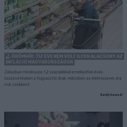
ÖRÖMHÍR: TÍZ ÉVE NEM VOLT ILYEN ALACSONY AZ
INFLÁCIÓ MAGYARORSZÁGON
Júliusban mindössze 1,2 százalékkal emelkedtek éves
összevetésben a fogyasztói árak, miközben az élelmiszerek ára
már csökkent.
Szólj hozzá!