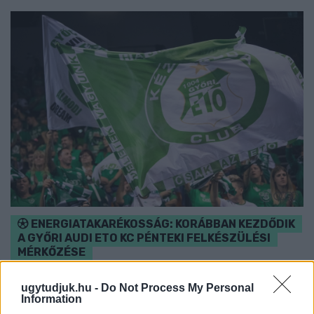
ENERGIATAKARÉKOSSÁG: KORÁBBAN KEZDŐDIK
A GYŐRI AUDI ETO KC PÉNTEKI FELKÉSZÜLÉSI
MÉRKŐZÉSE
Az energiaellátás tehermentesítése érdekében másfél órával
ugytudjuk.hu -
Do Not Process My Personal
előrébb hozták a Brest Bretagne Handball elleni találkozó
Information
kezdését.