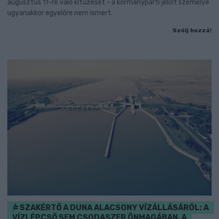
augusztus 11-re való kitűzését - a kormánypárti jelölt személye
ugyanakkor egyelőre nem ismert.
Szólj hozzá!
SZAKÉRTŐ A DUNA ALACSONY VÍZÁLLÁSÁRÓL: A
VÍZLÉPCSŐ SEM CSODASZER ÖNMAGÁBAN, A