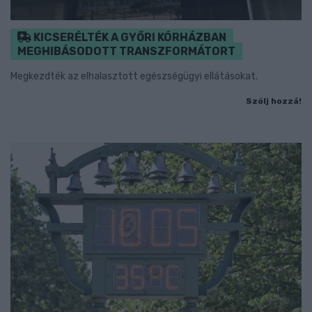
KICSERÉLTÉK A GYŐRI KÓRHÁZBAN
MEGHIBÁSODOTT TRANSZFORMÁTORT
Megkezdték az elhalasztott egészségügyi ellátásokat.
Szólj hozzá!