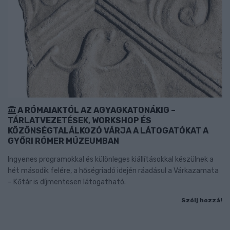
A RÓMAIAKTÓL AZ AGYAGKATONÁKIG –
TÁRLATVEZETÉSEK, WORKSHOP ÉS
KÖZÖNSÉGTALÁLKOZÓ VÁRJA A LÁTOGATÓKAT A
GYŐRI RÓMER MÚZEUMBAN
Ingyenes programokkal és különleges kiállításokkal készülnek a
hét második felére, a hőségriadó idején ráadásul a Várkazamata
– Kőtár is díjmentesen látogatható.
Szólj hozzá!