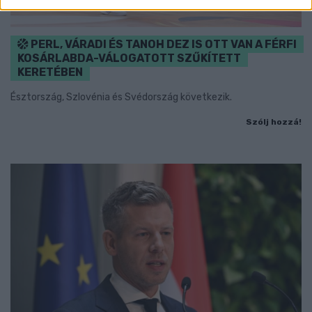
PERL, VÁRADI ÉS TANOH DEZ IS OTT VAN A FÉRFI
KOSÁRLABDA-VÁLOGATOTT SZŰKÍTETT
KERETÉBEN
Észtország, Szlovénia és Svédország következik.
Szólj hozzá!