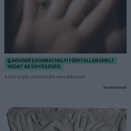
NŐVERŐ SZOMBATHELYI FÉRFI ELLEN EMELT
VÁDAT AZ ÜGYÉSZSÉG
A férfi a nyílt utcán kezdte verni áldozatát.
Szólj hozzá!