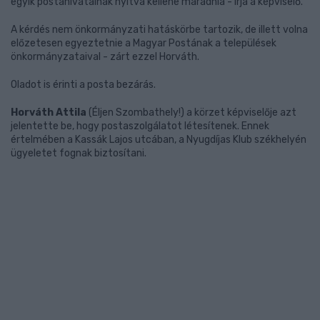
egyik postahivatalnak nyitva kellene maradnia - írja a képviselő.
A kérdés nem önkormányzati hatáskörbe tartozik, de illett volna
előzetesen egyeztetnie a Magyar Postának a települések
önkormányzataival - zárt ezzel Horváth.
Oladot is érinti a posta bezárás.
Horváth Attila
(Éljen Szombathely!) a körzet képviselője azt
jelentette be, hogy postaszolgálatot létesítenek. Ennek
értelmében a Kassák Lajos utcában, a Nyugdíjas Klub székhelyén
ügyeletet fognak biztosítani.