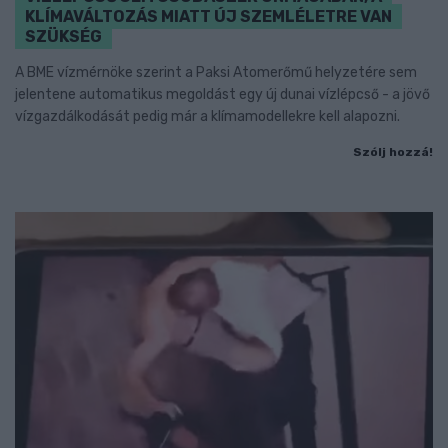
KLÍMAVÁLTOZÁS MIATT ÚJ SZEMLÉLETRE VAN
SZÜKSÉG
A BME vízmérnöke szerint a Paksi Atomerőmű helyzetére sem
jelentene automatikus megoldást egy új dunai vízlépcső - a jövő
vízgazdálkodását pedig már a klímamodellekre kell alapozni.
Szólj hozzá!