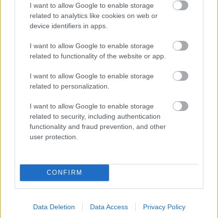
I want to allow Google to enable storage
EXTRA: A VÁSÁRCSARNOKBAN NYITJA ÚJ ÉVADÁT
A GYŐRI FILHARMONIKUS ZENEKAR
related to analytics like cookies on web or
device identifiers in apps.
A „Zenélő piac” című különleges koncerttel szeptember 7-én
rendhagyó helyszínen találkozhat a közönség a klasszikus
I want to allow Google to enable storage
zenével.
related to functionality of the website or app.
Szólj hozzá!
I want to allow Google to enable storage
related to personalization.
I want to allow Google to enable storage
related to security, including authentication
functionality and fraud prevention, and other
user protection.
CONFIRM
Data Deletion
Data Access
Privacy Policy