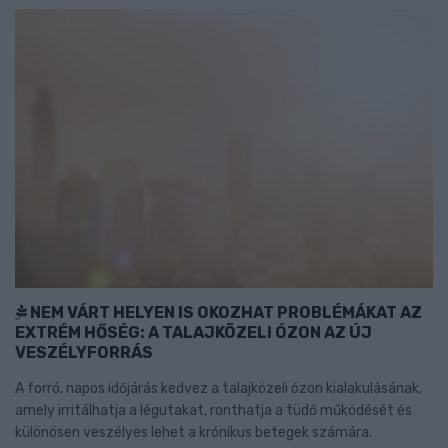
NEM VÁRT HELYEN IS OKOZHAT PROBLÉMÁKAT AZ
EXTRÉM HŐSÉG: A TALAJKÖZELI ÓZON AZ ÚJ
VESZÉLYFORRÁS
A forró, napos időjárás kedvez a talajközeli ózon kialakulásának,
amely irritálhatja a légutakat, ronthatja a tüdő működését és
különösen veszélyes lehet a krónikus betegek számára.