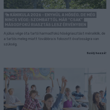
KÁNIKULA 2026 - ENYHÜL A HŐSÉG, DE MÉG
NINCS VÉGE: SZOMBATTÓL MÁR “CSAK”
MÁSODFOKÚ RIASZTÁS LESZ ÉRVÉNYBEN
A július vége óta tartó harmadfokú hőségriasztást mérséklik, de
a tartós meleg miatt továbbra is fokozott óvatosságra van
szükség.
Szólj hozzá!