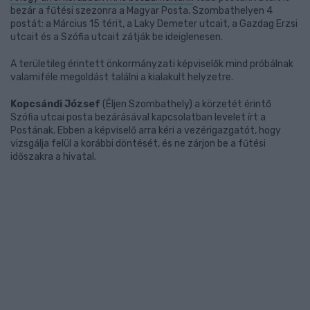
bezár a fűtési szezonra a Magyar Posta. Szombathelyen 4
postát: a Március 15 térit, a Laky Demeter utcait, a Gazdag Erzsi
utcait és a Szófia utcait zátják be ideiglenesen.
A területileg érintett önkormányzati képviselők mind próbálnak
valamiféle megoldást találni a kialakult helyzetre.
Kopcsándi József
(Éljen Szombathely) a körzetét érintő
Szófia utcai posta bezárásával kapcsolatban levelet írt a
Postának. Ebben a képviselő arra kéri a vezérigazgatót, hogy
vizsgálja felül a korábbi döntését, és ne zárjon be a fűtési
időszakra a hivatal.