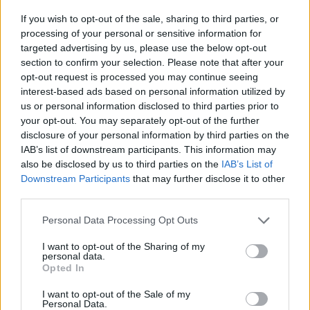
If you wish to opt-out of the sale, sharing to third parties, or
1 hozzászólás
processing of your personal or sensitive information for
targeted advertising by us, please use the below opt-out
section to confirm your selection. Please note that after your
opt-out request is processed you may continue seeing
interest-based ads based on personal information utilized by
us or personal information disclosed to third parties prior to
your opt-out. You may separately opt-out of the further
disclosure of your personal information by third parties on the
IAB’s list of downstream participants. This information may
also be disclosed by us to third parties on the
IAB’s List of
Downstream Participants
that may further disclose it to other
third parties.
Please note that this website/app uses one or more Google
Personal Data Processing Opt Outs
services and may gather and store information including but
not limited to your visit or usage behaviour. You may click to
I want to opt-out of the Sharing of my
personal data.
grant or deny consent to Google and its third-party tags to
Opted In
BAROKK POMPÁBA ÖLTÖZIK A BELVÁROS:
use your data for below specified purposes in below Google
HÉTVÉGÉN RENDEZIK MEG A XXXIII. GYŐRI BAROKK
consent section.
I want to opt-out of the Sale of my
ESKÜVŐT
Personal Data.