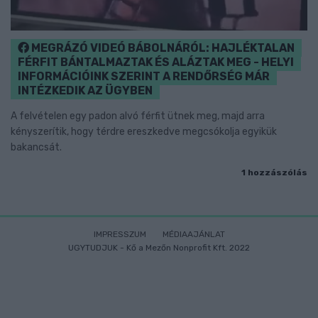
MEGRÁZÓ VIDEÓ BÁBOLNÁRÓL: HAJLÉKTALAN
FÉRFIT BÁNTALMAZTAK ÉS ALÁZTAK MEG - HELYI
INFORMÁCIÓINK SZERINT A RENDŐRSÉG MÁR
INTÉZKEDIK AZ ÜGYBEN
A felvételen egy padon alvó férfit ütnek meg, majd arra
kényszerítik, hogy térdre ereszkedve megcsókolja egyikük
bakancsát.
1 hozzászólás
IMPRESSZUM
MÉDIAAJÁNLAT
UGYTUDJUK - Kő a Mezőn Nonprofit Kft. 2022