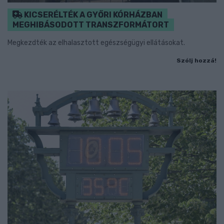
KICSERÉLTÉK A GYŐRI KÓRHÁZBAN
MEGHIBÁSODOTT TRANSZFORMÁTORT
Megkezdték az elhalasztott egészségügyi ellátásokat.
Szólj hozzá!