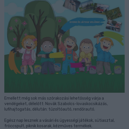
Emellett még sok más szórakozási lehetősség várja a
vendégeket, délelőtt: Novák Szabolcs-lovaskocsikázás,
lufihajtogatás, délután: tűzoltóautó, rendőrautó.
Egész nap lesznek a vásári és ügyességi játékok, sütiasztal,
fröccspult, piknik kosarak, kézműves termékek.