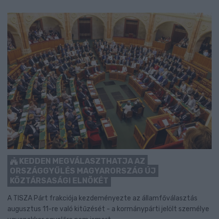
KEDDEN MEGVÁLASZTHATJA AZ
ORSZÁGGYŰLÉS MAGYARORSZÁG ÚJ
KÖZTÁRSASÁGI ELNÖKÉT
A TISZA Párt frakciója kezdeményezte az államfőválasztás
augusztus 11-re való kitűzését - a kormánypárti jelölt személye