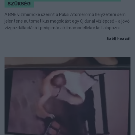
SZÜKSÉG
A BME vízmérnöke szerint a Paksi Atomerőmű helyzetére sem
jelentene automatikus megoldást egy új dunai vízlépcső - a jövő
vízgazdálkodását pedig már a klímamodellekre kell alapozni.
Szólj hozzá!