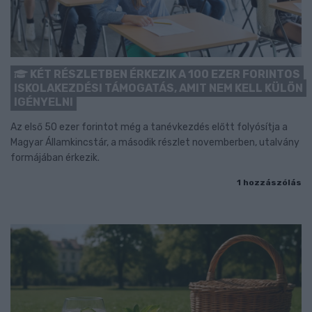
KÉT RÉSZLETBEN ÉRKEZIK A 100 EZER FORINTOS
ISKOLAKEZDÉSI TÁMOGATÁS, AMIT NEM KELL KÜLÖN
IGÉNYELNI
Az első 50 ezer forintot még a tanévkezdés előtt folyósítja a
Magyar Államkincstár, a második részlet novemberben, utalvány
formájában érkezik.
1 hozzászólás