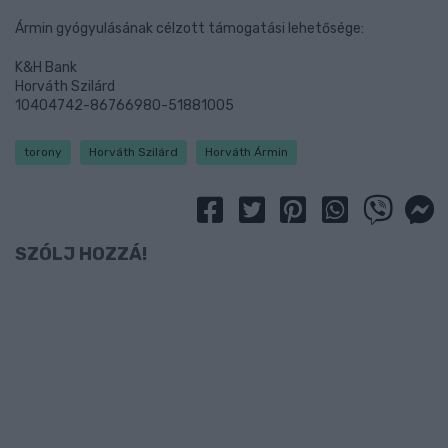
Ármin gyógyulásának célzott támogatási lehetősége:
K&H Bank
Horváth Szilárd
10404742-86766980-51881005
torony
Horváth Szilárd
Horváth Ármin
SZÓLJ HOZZÁ!