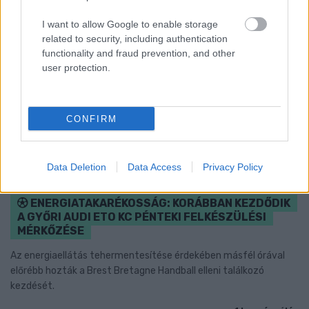
I want to allow Google to enable storage
related to security, including authentication
functionality and fraud prevention, and other
user protection.
CONFIRM
Data Deletion
Data Access
Privacy Policy
ENERGIATAKARÉKOSSÁG: KORÁBBAN KEZDŐDIK
A GYŐRI AUDI ETO KC PÉNTEKI FELKÉSZÜLÉSI
MÉRKŐZÉSE
Az energiaellátás tehermentesítése érdekében másfél órával
előrébb hozták a Brest Bretagne Handball elleni találkozó
kezdését.