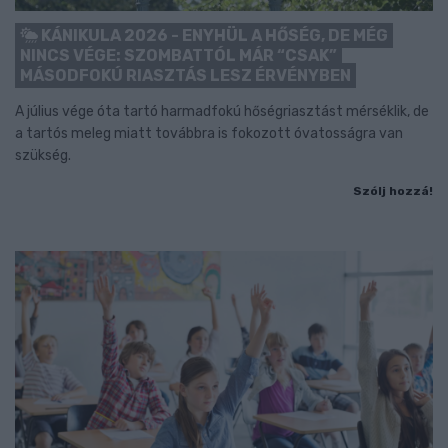
KÁNIKULA 2026 - ENYHÜL A HŐSÉG, DE MÉG
NINCS VÉGE: SZOMBATTÓL MÁR “CSAK”
MÁSODFOKÚ RIASZTÁS LESZ ÉRVÉNYBEN
A július vége óta tartó harmadfokú hőségriasztást mérséklik, de
a tartós meleg miatt továbbra is fokozott óvatosságra van
szükség.
Szólj hozzá!