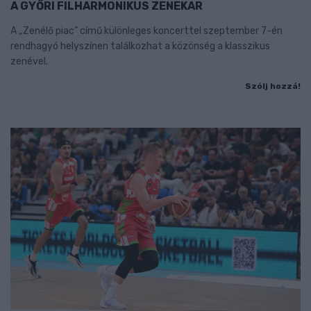
A GYŐRI FILHARMONIKUS ZENEKAR
A „Zenélő piac” című különleges koncerttel szeptember 7-én
rendhagyó helyszínen találkozhat a közönség a klasszikus
zenével.
Szólj hozzá!