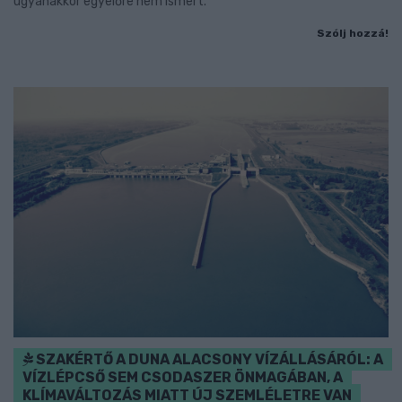
ugyanakkor egyelőre nem ismert.
Szólj hozzá!
SZAKÉRTŐ A DUNA ALACSONY VÍZÁLLÁSÁRÓL: A
VÍZLÉPCSŐ SEM CSODASZER ÖNMAGÁBAN, A
KLÍMAVÁLTOZÁS MIATT ÚJ SZEMLÉLETRE VAN