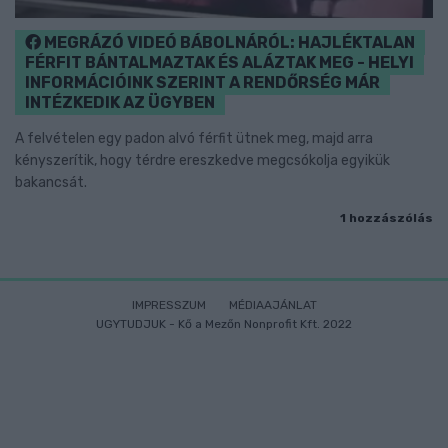
MEGRÁZÓ VIDEÓ BÁBOLNÁRÓL: HAJLÉKTALAN
FÉRFIT BÁNTALMAZTAK ÉS ALÁZTAK MEG - HELYI
INFORMÁCIÓINK SZERINT A RENDŐRSÉG MÁR
INTÉZKEDIK AZ ÜGYBEN
A felvételen egy padon alvó férfit ütnek meg, majd arra
kényszerítik, hogy térdre ereszkedve megcsókolja egyikük
bakancsát.
1 hozzászólás
IMPRESSZUM
MÉDIAAJÁNLAT
UGYTUDJUK - Kő a Mezőn Nonprofit Kft. 2022