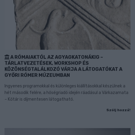
A RÓMAIAKTÓL AZ AGYAGKATONÁKIG –
TÁRLATVEZETÉSEK, WORKSHOP ÉS
KÖZÖNSÉGTALÁLKOZÓ VÁRJA A LÁTOGATÓKAT A
GYŐRI RÓMER MÚZEUMBAN
Ingyenes programokkal és különleges kiállításokkal készülnek a
hét második felére, a hőségriadó idején ráadásul a Várkazamata
– Kőtár is díjmentesen látogatható.
Szólj hozzá!