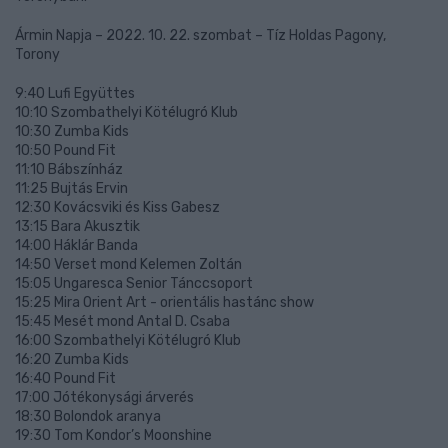
Ármin Napja – 2022. 10. 22. szombat – Tíz Holdas Pagony,
Torony
9:40 Lufi Együttes
10:10 Szombathelyi Kötélugró Klub
10:30 Zumba Kids
10:50 Pound Fit
11:10 Bábszínház
11:25 Bujtás Ervin
12:30 Kovácsviki és Kiss Gabesz
13:15 Bara Akusztik
14:00 Háklár Banda
14:50 Verset mond Kelemen Zoltán
15:05 Ungaresca Senior Tánccsoport
15:25 Mira Orient Art - orientális hastánc show
15:45 Mesét mond Antal D. Csaba
16:00 Szombathelyi Kötélugró Klub
16:20 Zumba Kids
16:40 Pound Fit
17:00 Jótékonysági árverés
18:30 Bolondok aranya
19:30 Tom Kondor’s Moonshine