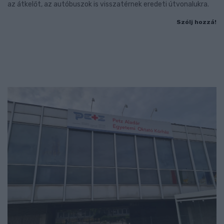
az átkelőt, az autóbuszok is visszatérnek eredeti útvonalukra.
Szólj hozzá!