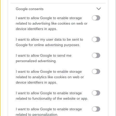
Google consents
I want to allow Google to enable storage
related to advertising like cookies on web or
device identifiers in apps.
I want to allow my user data to be sent to
Google for online advertising purposes.
I want to allow Google to send me
A BAROKK ÖSSZES ÁRNYALATA ÉS MÉG EGY SOR
personalized advertising.
KIVÁLÓ PROGRAM VÁR MINDENKIT EZEN A HÉTVÉGÉN
GYŐRBEN
I want to allow Google to enable storage
related to analytics like cookies on web or
Középpontban a hagyományőrzés, de lesz Pogány Induló és
device identifiers in apps.
Majka koncert, jóga szeánsz, “borhajózás” és egy csomó minden
más.
I want to allow Google to enable storage
related to functionality of the website or app.
Szólj hozzá!
I want to allow Google to enable storage
related to personalization.