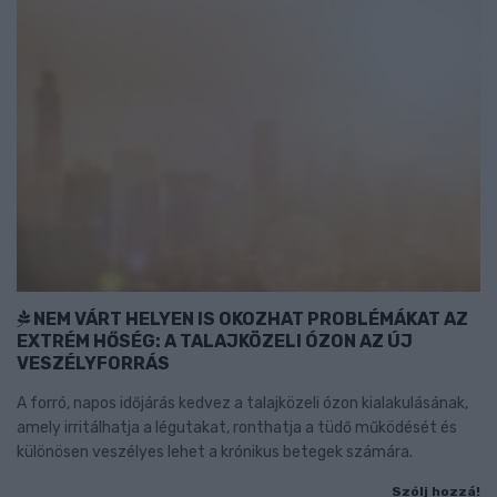
NEM VÁRT HELYEN IS OKOZHAT PROBLÉMÁKAT AZ
EXTRÉM HŐSÉG: A TALAJKÖZELI ÓZON AZ ÚJ
VESZÉLYFORRÁS
A forró, napos időjárás kedvez a talajközeli ózon kialakulásának,
amely irritálhatja a légutakat, ronthatja a tüdő működését és
különösen veszélyes lehet a krónikus betegek számára.
Szólj hozzá!