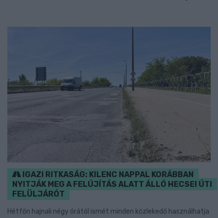
IGAZI RITKASÁG: KILENC NAPPAL KORÁBBAN
NYITJÁK MEG A FELÚJÍTÁS ALATT ÁLLÓ HECSEI ÚTI
FELÜLJÁRÓT
Hétfőn hajnali négy órától ismét minden közlekedő használhatja