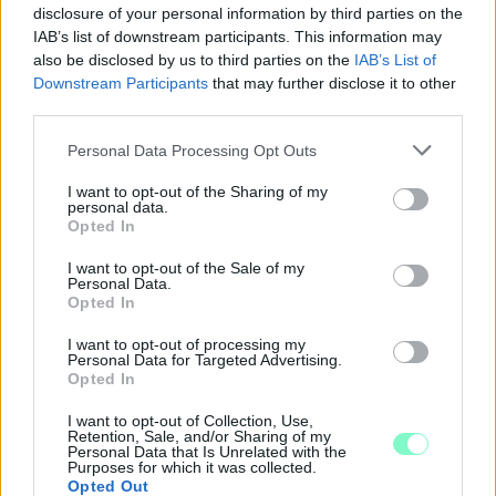
disclosure of your personal information by third parties on the
IAB’s list of downstream participants. This information may
also be disclosed by us to third parties on the
IAB’s List of
Downstream Participants
that may further disclose it to other
third parties.
Please note that this website/app uses one or more Google
Personal Data Processing Opt Outs
services and may gather and store information including but
ÖRÖMHÍR: TÍZ ÉVE NEM VOLT ILYEN ALACSONY AZ
not limited to your visit or usage behaviour. You may click to
I want to opt-out of the Sharing of my
personal data.
INFLÁCIÓ MAGYARORSZÁGON
grant or deny consent to Google and its third-party tags to
Opted In
use your data for below specified purposes in below Google
Júliusban mindössze 1,2 százalékkal emelkedtek éves
consent section.
I want to opt-out of the Sale of my
összevetésben a fogyasztói árak, miközben az élelmiszerek ára
Personal Data.
már csökkent.
Opted In
Szólj hozzá!
I want to opt-out of processing my
Personal Data for Targeted Advertising.
Opted In
I want to opt-out of Collection, Use,
Retention, Sale, and/or Sharing of my
Personal Data that Is Unrelated with the
Purposes for which it was collected.
Opted Out