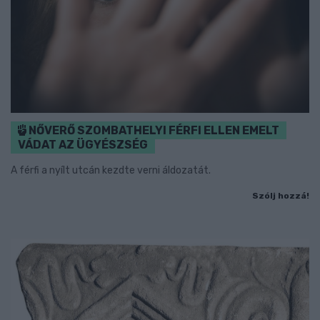
NŐVERŐ SZOMBATHELYI FÉRFI ELLEN EMELT
VÁDAT AZ ÜGYÉSZSÉG
A férfi a nyílt utcán kezdte verni áldozatát.
Szólj hozzá!