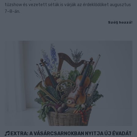
tűzshow és vezetett séták is várják az érdeklődőket augusztus
7–8-án.
Szólj hozzá!
EXTRA: A VÁSÁRCSARNOKBAN NYITJA ÚJ ÉVADÁT