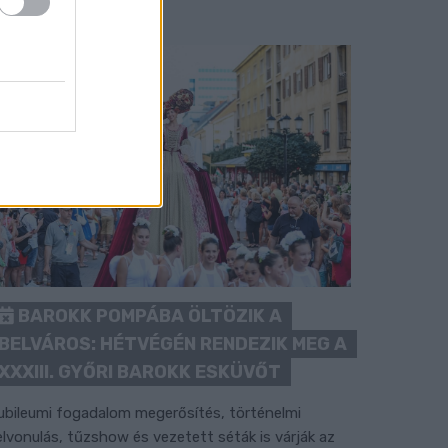
BAROKK POMPÁBA ÖLTÖZIK A
BELVÁROS: HÉTVÉGÉN RENDEZIK MEG A
XXXIII. GYŐRI BAROKK ESKÜVŐT
ubileumi fogadalom megerősítés, történelmi
elvonulás, tűzshow és vezetett séták is várják az