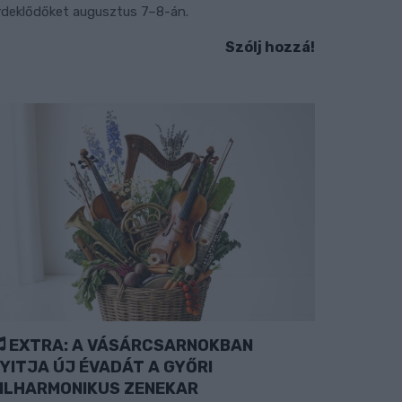
rdeklődőket augusztus 7–8-án.
Szólj hozzá!
EXTRA: A VÁSÁRCSARNOKBAN
YITJA ÚJ ÉVADÁT A GYŐRI
ILHARMONIKUS ZENEKAR