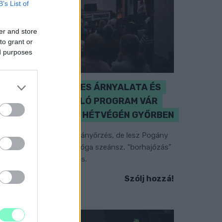
B’s List of
er and store
to grant or
ed purposes
A BAROKK ÖSSZES ÁRNYALATA ÉS
MÉG EGY SOR KIVÁLÓ PROGRAM VÁR
MINDENKIT EZEN A HÉTVÉGÉN GYŐRBEN
özéppontban a hagyományőrzés, de lesz Pogány
nduló és Majka koncert, jóga szeánsz, “borhajózás”
s egy csomó minden más.
Szólj hozzá!