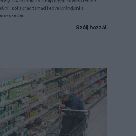
hogy tavaszodik és a nap egyre tovább marad
elünk, sokaknak támad kedve kirándulni a
ermészetbe.
Szólj hozzá!