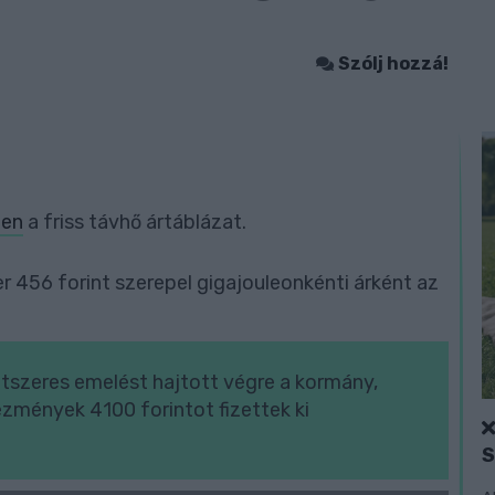
Szólj hozzá!
ben
a friss távhő ártáblázat.
 456 forint szerepel gigajouleonkénti árként az
kétszeres emelést hajtott végre a kormány,
zmények 4100 forintot fizettek ki