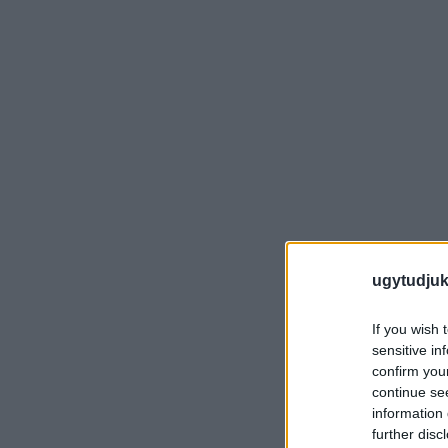
ugytudjuk
If you wish 
sensitive in
confirm you
continue se
information 
further disc