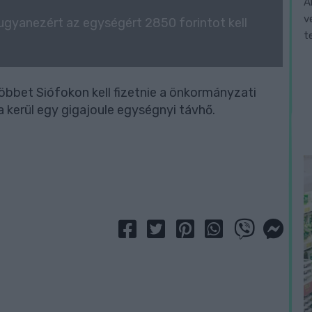
A
v
t ugyanezért az egységért 2850 forintot kell
t
öbbet Siófokon kell fizetnie a önkormányzati
 kerül egy gigajoule egységnyi távhő.