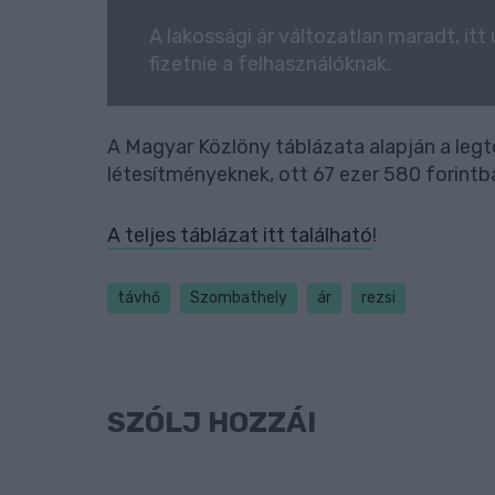
A lakossági ár változatlan maradt, it
fizetnie a felhasználóknak.
A Magyar Közlöny táblázata alapján a legt
létesítményeknek, ott 67 ezer 580 forintba
A teljes táblázat itt található
!
távhő
Szombathely
ár
rezsi
SZÓLJ HOZZÁ!