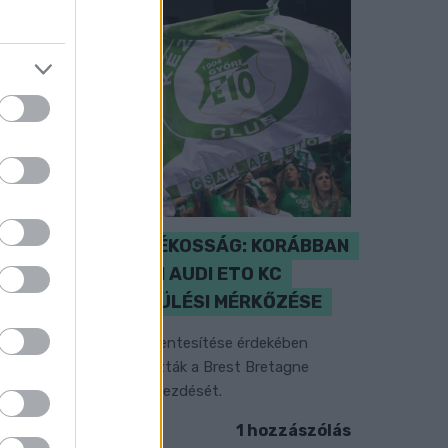
ENERGIATAKARÉKOSSÁG: KORÁBBAN
KEZDŐDIK A GYŐRI AUDI ETO KC
PÉNTEKI FELKÉSZÜLÉSI MÉRKŐZÉSE
z energiaellátás tehermentesítése érdekében
ásfél órával előrébb hozták a Brest Bretagne
andball elleni találkozó kezdését.
1 hozzászólás