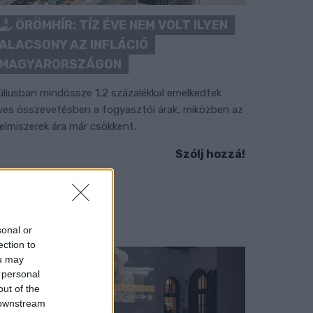
ÖRÖMHÍR: TÍZ ÉVE NEM VOLT ILYEN
ALACSONY AZ INFLÁCIÓ
MAGYARORSZÁGON
úliusban mindössze 1,2 százalékkal emelkedtek
ves összevetésben a fogyasztói árak, miközben az
lelmiszerek ára már csökkent.
Szólj hozzá!
sonal or
ection to
ou may
 personal
out of the
 downstream