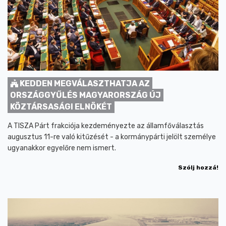
KEDDEN MEGVÁLASZTHATJA AZ
ORSZÁGGYŰLÉS MAGYARORSZÁG ÚJ
KÖZTÁRSASÁGI ELNÖKÉT
A TISZA Párt frakciója kezdeményezte az államfőválasztás
augusztus 11-re való kitűzését - a kormánypárti jelölt személye
ugyanakkor egyelőre nem ismert.
Szólj hozzá!