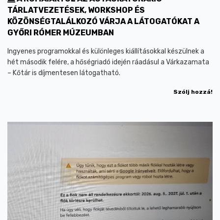
TÁRLATVEZETÉSEK, WORKSHOP ÉS
KÖZÖNSÉGTALÁLKOZÓ VÁRJA A LÁTOGATÓKAT A
GYŐRI RÓMER MÚZEUMBAN
Ingyenes programokkal és különleges kiállításokkal készülnek a
hét második felére, a hőségriadó idején ráadásul a Várkazamata
– Kőtár is díjmentesen látogatható.
Szólj hozzá!