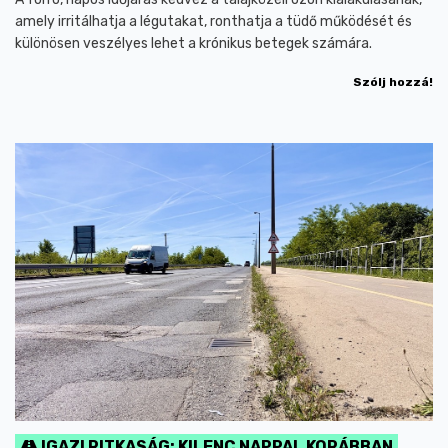
amely irritálhatja a légutakat, ronthatja a tüdő működését és
különösen veszélyes lehet a krónikus betegek számára.
Szólj hozzá!
IGAZI RITKASÁG: KILENC NAPPAL KORÁBBAN