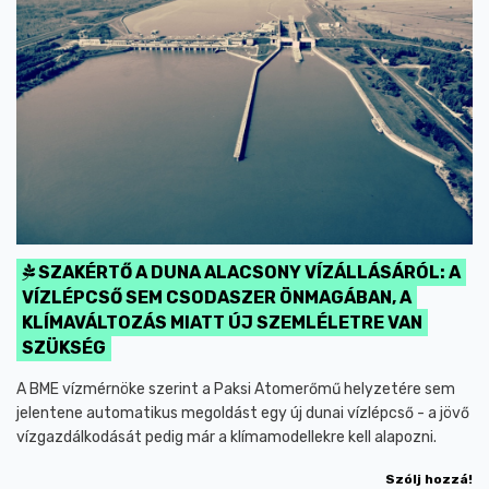
SZAKÉRTŐ A DUNA ALACSONY VÍZÁLLÁSÁRÓL: A
VÍZLÉPCSŐ SEM CSODASZER ÖNMAGÁBAN, A
KLÍMAVÁLTOZÁS MIATT ÚJ SZEMLÉLETRE VAN
SZÜKSÉG
A BME vízmérnöke szerint a Paksi Atomerőmű helyzetére sem
jelentene automatikus megoldást egy új dunai vízlépcső - a jövő
vízgazdálkodását pedig már a klímamodellekre kell alapozni.
Szólj hozzá!