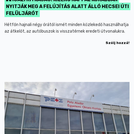
NYITJÁK MEG A FELÚJÍTÁS ALATT ÁLLÓ HECSEI ÚTI
FELÜLJÁRÓT
Hétfőn hajnali négy órától ismét minden közlekedő használhatja
az átkelőt, az autóbuszok is visszatérnek eredeti útvonalukra.
Szólj hozzá!