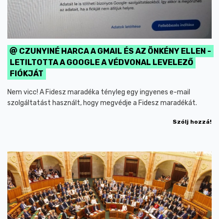
CZUNYINÉ HARCA A GMAIL ÉS AZ ÖNKÉNY ELLEN -
LETILTOTTA A GOOGLE A VÉDVONAL LEVELEZŐ
FIÓKJÁT
Nem vicc! A Fidesz maradéka tényleg egy ingyenes e-mail
szolgáltatást használt, hogy megvédje a Fidesz maradékát.
Szólj hozzá!