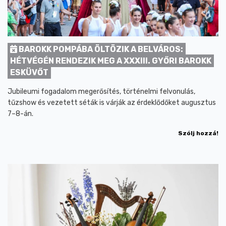
BAROKK POMPÁBA ÖLTÖZIK A BELVÁROS:
HÉTVÉGÉN RENDEZIK MEG A XXXIII. GYŐRI BAROKK
ESKÜVŐT
Jubileumi fogadalom megerősítés, történelmi felvonulás,
tűzshow és vezetett séták is várják az érdeklődőket augusztus
7–8-án.
Szólj hozzá!