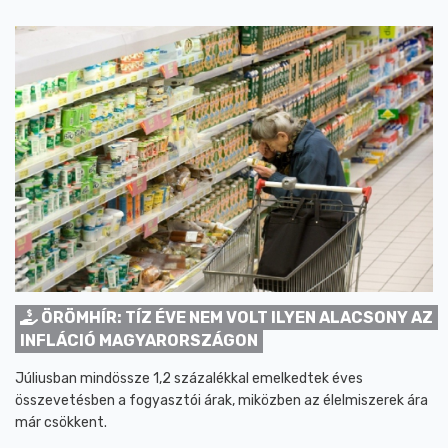
ÖRÖMHÍR: TÍZ ÉVE NEM VOLT ILYEN ALACSONY AZ
INFLÁCIÓ MAGYARORSZÁGON
Júliusban mindössze 1,2 százalékkal emelkedtek éves
összevetésben a fogyasztói árak, miközben az élelmiszerek ára
már csökkent.