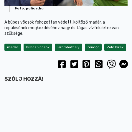
Fotó: police.hu
A búbos vöcsök fokozottan védett, költöző madár, a
repülésének megkezdéséhez nagy és tágas vízfelületre van
szüksége.
madár
búbos vöcsök
Szombathely
rendőr
Zöld hírek
SZÓLJ HOZZÁ!