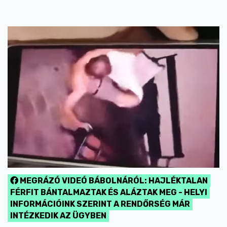
MEGRÁZÓ VIDEÓ BÁBOLNÁRÓL: HAJLÉKTALAN
FÉRFIT BÁNTALMAZTAK ÉS ALÁZTAK MEG - HELYI
INFORMÁCIÓINK SZERINT A RENDŐRSÉG MÁR
INTÉZKEDIK AZ ÜGYBEN