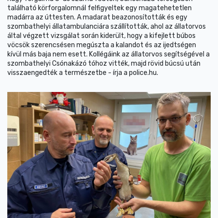
található körforgalomnál felfigyeltek egy magatehetetlen
madárra az úttesten. A madarat beazonosították és egy
szombathelyi állatambulanciára szállították, ahol az állatorvos
által végzett vizsgálat során kiderült, hogy a kifejlett búbos
vöcsök szerencsésen megúszta a kalandot és az ijedtségen
kívül más baja nem esett. Kollégáink az állatorvos segítségével a
szombathelyi Csónakázó tóhoz vitték, majd rövid búcsú után
visszaengedték a természetbe - írja a police.hu.