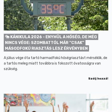
KÁNIKULA 2026 - ENYHÜL A HŐSÉG, DE MÉG
NINCS VÉGE: SZOMBATTÓL MÁR “CSAK”
MÁSODFOKÚ RIASZTÁS LESZ ÉRVÉNYBEN
A július vége óta tartó harmadfokú hőségriasztást mérséklik, de
a tartós meleg miatt továbbra is fokozott óvatosságra van
szükség.
Szólj hozzá!