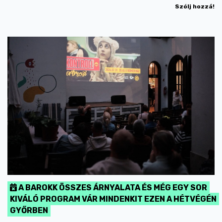
Szólj hozzá!
A BAROKK ÖSSZES ÁRNYALATA ÉS MÉG EGY SOR
KIVÁLÓ PROGRAM VÁR MINDENKIT EZEN A HÉTVÉGÉN
GYŐRBEN