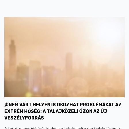
NEM VÁRT HELYEN IS OKOZHAT PROBLÉMÁKAT AZ
EXTRÉM HŐSÉG: A TALAJKÖZELI ÓZON AZ ÚJ
VESZÉLYFORRÁS
A forró, napos időjárás kedvez a talajközeli ózon kialakulásának,