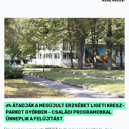
Szólj hozzá!
ÁTADJÁK A MEGÚJULT ERZSÉBET LIGETI KRESZ-
PARKOT GYŐRBEN – CSALÁDI PROGRAMOKKAL
ÜNNEPLIK A FELÚJÍTÁST