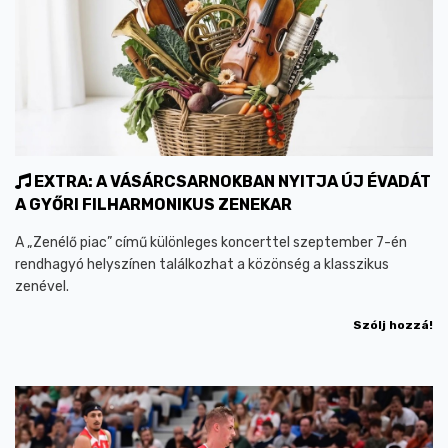
EXTRA: A VÁSÁRCSARNOKBAN NYITJA ÚJ ÉVADÁT
A GYŐRI FILHARMONIKUS ZENEKAR
A „Zenélő piac” című különleges koncerttel szeptember 7-én
rendhagyó helyszínen találkozhat a közönség a klasszikus
zenével.
Szólj hozzá!