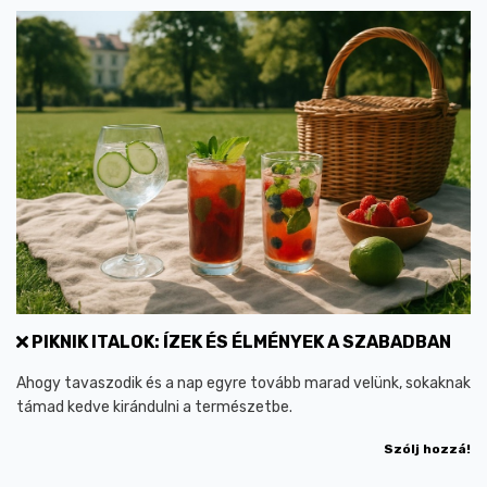
PIKNIK ITALOK: ÍZEK ÉS ÉLMÉNYEK A SZABADBAN
Ahogy tavaszodik és a nap egyre tovább marad velünk, sokaknak
támad kedve kirándulni a természetbe.
Szólj hozzá!