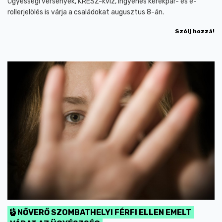
Ügyességi versenyek, KRESZ-kvíz, ingyenes kerékpár- és e-
rollerjelölés is várja a családokat augusztus 8-án.
Szólj hozzá!
NŐVERŐ SZOMBATHELYI FÉRFI ELLEN EMELT