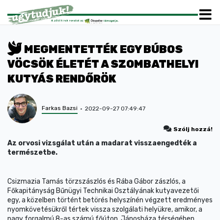
MEGMENTETTÉK EGY BÚBOS
VÖCSÖK ÉLETÉT A SZOMBATHELYI
KUTYÁS RENDŐRÖK
Farkas Bazsi
2022-09-27 07:49:47
Szólj hozzá!
Az orvosi vizsgálat után a madarat visszaengedték a
természetbe.
Csizmazia Tamás törzszászlós és Rába Gábor zászlós, a
Főkapitányság Bűnügyi Technikai Osztályának kutyavezetői
egy, a közelben történt betörés helyszínén végzett eredményes
nyomkövetésükről tértek vissza szolgálati helyükre, amikor, a
nagy forgalmú 8-as számú főúton, Jánosháza térségében