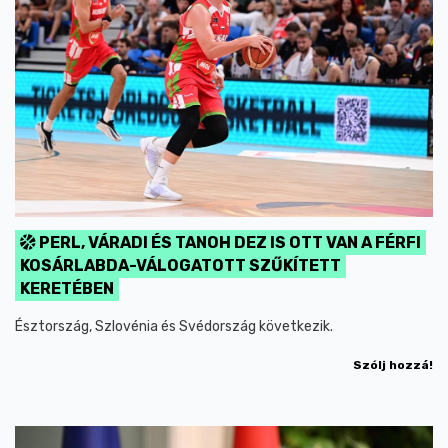
PERL, VÁRADI ÉS TANOH DEZ IS OTT VAN A FÉRFI
KOSÁRLABDA-VÁLOGATOTT SZŰKÍTETT
KERETÉBEN
Észtország, Szlovénia és Svédország következik.
Szólj hozzá!