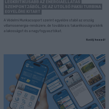
LEGKRITIKUSABB AZ ENERGIAELLÁTÁS
SZEMPONTJÁBÓL, DE AZ UTOLSÓ PAKSI TURBINA
EGYELŐRE KITART
A Védelmi Munkacsoport szerint egyelőre stabil az ország
villamosenergia-rendszere, de továbbra is takarékosságra kérik
a lakosságot és a nagyfogyasztókat.
Szólj hozzá!