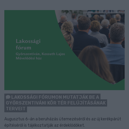
LAKOSSÁGI FÓRUMON MUTATJÁK BE A
GYŐRSZENTIVÁNI KÖR TÉR FELÚJÍTÁSÁNAK
TERVEIT
Augusztus 6-án a beruházás ütemezéséről és az új kerékpárút
építéséről is tájékoztatják az érdeklődőket.