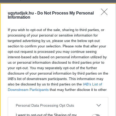
Szólj hozzá!
ugytudjuk.hu -
Do Not Process My Personal
Information
If you wish to opt-out of the sale, sharing to third parties, or
processing of your personal or sensitive information for
targeted advertising by us, please use the below opt-out
section to confirm your selection. Please note that after your
opt-out request is processed you may continue seeing
interest-based ads based on personal information utilized by
us or personal information disclosed to third parties prior to
your opt-out. You may separately opt-out of the further
disclosure of your personal information by third parties on the
IAB’s list of downstream participants. This information may
also be disclosed by us to third parties on the
IAB’s List of
Downstream Participants
that may further disclose it to other
third parties.
A RÓMAIAKTÓL AZ AGYAGKATONÁKIG –
Please note that this website/app uses one or more Google
Personal Data Processing Opt Outs
TÁRLATVEZETÉSEK, WORKSHOP ÉS
services and may gather and store information including but
KÖZÖNSÉGTALÁLKOZÓ VÁRJA A LÁTOGATÓKAT A
not limited to your visit or usage behaviour. You may click to
I want to opt-out of the Sharing of my