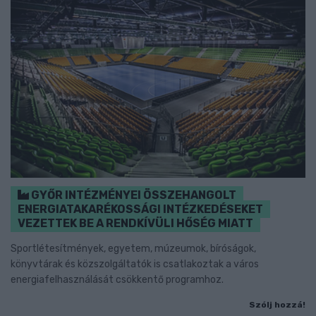
GYŐR INTÉZMÉNYEI ÖSSZEHANGOLT
ENERGIATAKARÉKOSSÁGI INTÉZKEDÉSEKET
VEZETTEK BE A RENDKÍVÜLI HŐSÉG MIATT
Sportlétesítmények, egyetem, múzeumok, bíróságok,
könyvtárak és közszolgáltatók is csatlakoztak a város
energiafelhasználását csökkentő programhoz.
Szólj hozzá!