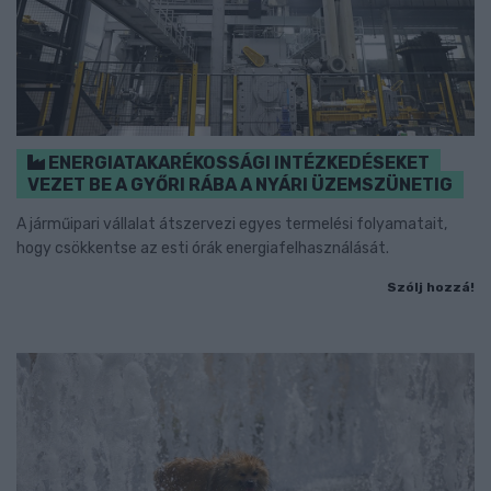
ENERGIATAKARÉKOSSÁGI INTÉZKEDÉSEKET
VEZET BE A GYŐRI RÁBA A NYÁRI ÜZEMSZÜNETIG
A járműipari vállalat átszervezi egyes termelési folyamatait,
hogy csökkentse az esti órák energiafelhasználását.
Szólj hozzá!