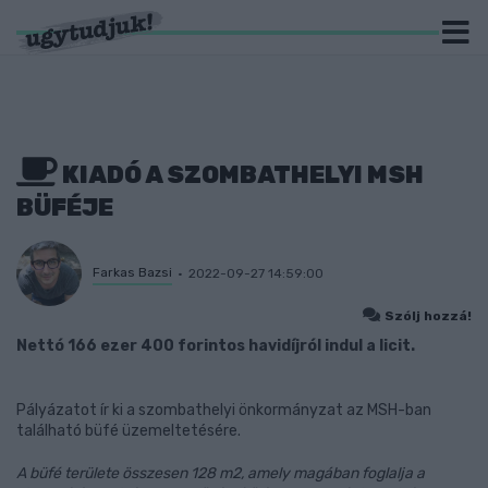
KIADÓ A SZOMBATHELYI MSH
BÜFÉJE
Farkas Bazsi
2022-09-27 14:59:00
Szólj hozzá!
Nettó 166 ezer 400 forintos havidíjról indul a licit.
Pályázatot ír ki a szombathelyi önkormányzat az MSH-ban
található büfé üzemeltetésére.
A büfé területe összesen 128 m2, amely magában foglalja a