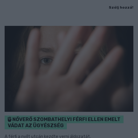
Szólj hozzá!
NŐVERŐ SZOMBATHELYI FÉRFI ELLEN EMELT
VÁDAT AZ ÜGYÉSZSÉG
A férfi a nyílt utcán kezdte verni áldozatát.