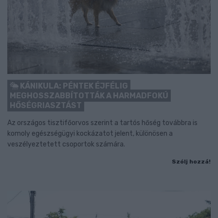
KÁNIKULA: PÉNTEK ÉJFÉLIG
MEGHOSSZABBÍTOTTÁK A HARMADFOKÚ
HŐSÉGRIASZTÁST
Az országos tisztifőorvos szerint a tartós hőség továbbra is
komoly egészségügyi kockázatot jelent, különösen a
veszélyeztetett csoportok számára.
Szólj hozzá!