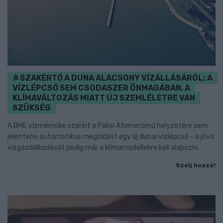
SZAKÉRTŐ A DUNA ALACSONY VÍZÁLLÁSÁRÓL: A
VÍZLÉPCSŐ SEM CSODASZER ÖNMAGÁBAN, A
KLÍMAVÁLTOZÁS MIATT ÚJ SZEMLÉLETRE VAN
SZÜKSÉG
A BME vízmérnöke szerint a Paksi Atomerőmű helyzetére sem
jelentene automatikus megoldást egy új dunai vízlépcső - a jövő
vízgazdálkodását pedig már a klímamodellekre kell alapozni.
Szólj hozzá!