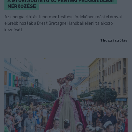
A GYŐRI AUDI ETO KC PÉNTEKI FELKÉSZÜLÉSI
MÉRKŐZÉSE
Az energiaellátás tehermentesítése érdekében másfél órával
előrébb hozták a Brest Bretagne Handball elleni találkozó
kezdését.
1 hozzászólás