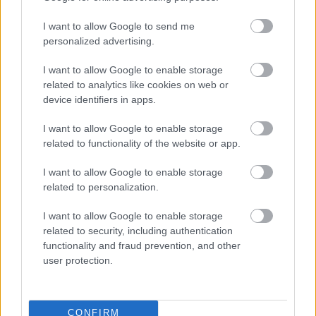
CZUNYINÉ HARCA A GMAIL ÉS AZ ÖNKÉNY ELLEN
I want to allow Google to send me
- LETILTOTTA A GOOGLE A VÉDVONAL LEVELEZŐ
personalized advertising.
FIÓKJÁT
I want to allow Google to enable storage
Nem vicc! A Fidesz maradéka tényleg egy ingyenes e-mail
related to analytics like cookies on web or
szolgáltatást használt, hogy megvédje a Fidesz maradékát.
device identifiers in apps.
Szólj hozzá!
I want to allow Google to enable storage
related to functionality of the website or app.
I want to allow Google to enable storage
related to personalization.
I want to allow Google to enable storage
related to security, including authentication
functionality and fraud prevention, and other
user protection.
CONFIRM