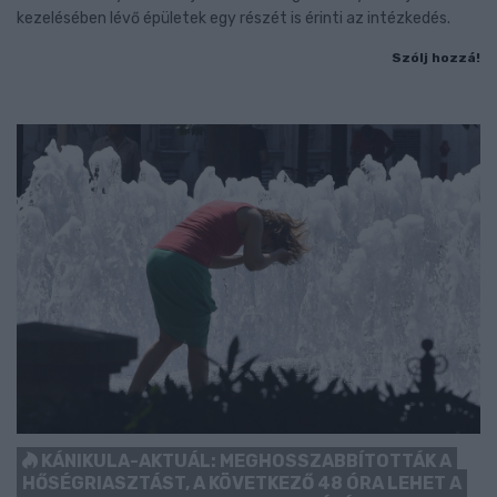
kezelésében lévő épületek egy részét is érinti az intézkedés.
Szólj hozzá!
KÁNIKULA-AKTUÁL: MEGHOSSZABBÍTOTTÁK A
HŐSÉGRIASZTÁST, A KÖVETKEZŐ 48 ÓRA LEHET A