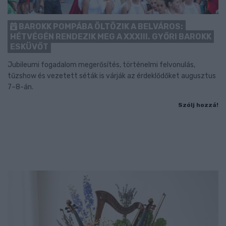
BAROKK POMPÁBA ÖLTÖZIK A BELVÁROS:
HÉTVÉGÉN RENDEZIK MEG A XXXIII. GYŐRI BAROKK
ESKÜVŐT
Jubileumi fogadalom megerősítés, történelmi felvonulás,
tűzshow és vezetett séták is várják az érdeklődőket augusztus
7–8-án.
Szólj hozzá!