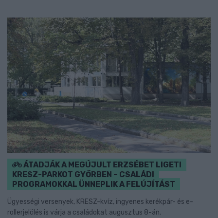
ÁTADJÁK A MEGÚJULT ERZSÉBET LIGETI
KRESZ-PARKOT GYŐRBEN – CSALÁDI
PROGRAMOKKAL ÜNNEPLIK A FELÚJÍTÁST
Ügyességi versenyek, KRESZ-kvíz, ingyenes kerékpár- és e-
rollerjelölés is várja a családokat augusztus 8-án.