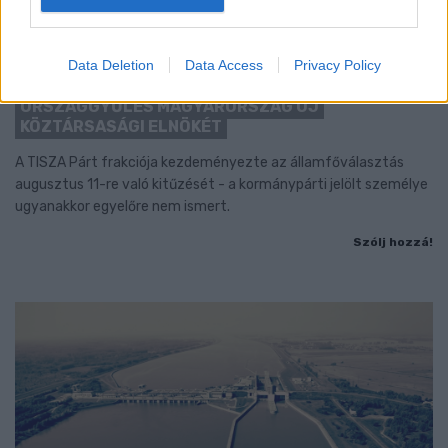
Data Deletion
Data Access
Privacy Policy
KEDDEN MEGVÁLASZTHATJA AZ
ORSZÁGGYŰLÉS MAGYARORSZÁG ÚJ
KÖZTÁRSASÁGI ELNÖKÉT
A TISZA Párt frakciója kezdeményezte az államfőválasztás
augusztus 11-re való kitűzését - a kormánypárti jelölt személye
ugyanakkor egyelőre nem ismert.
Szólj hozzá!