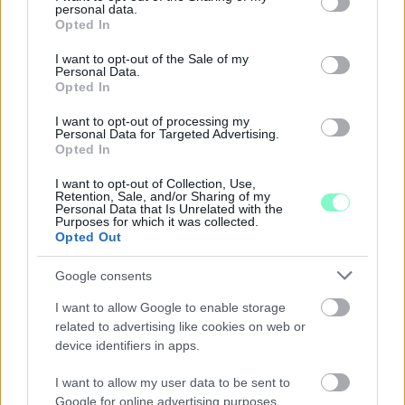
GYŐRI RÓMER MÚZEUMBAN
personal data.
grant or deny consent to Google and its third-party tags to
Opted In
use your data for below specified purposes in below Google
Ingyenes programokkal és különleges kiállításokkal készülnek a
consent section.
hét második felére, a hőségriadó idején ráadásul a Várkazamata
I want to opt-out of the Sale of my
Personal Data.
– Kőtár is díjmentesen látogatható.
Opted In
Szólj hozzá!
I want to opt-out of processing my
Personal Data for Targeted Advertising.
Opted In
I want to opt-out of Collection, Use,
Retention, Sale, and/or Sharing of my
Personal Data that Is Unrelated with the
Purposes for which it was collected.
Opted Out
Google consents
I want to allow Google to enable storage
related to advertising like cookies on web or
device identifiers in apps.
I want to allow my user data to be sent to
Google for online advertising purposes.