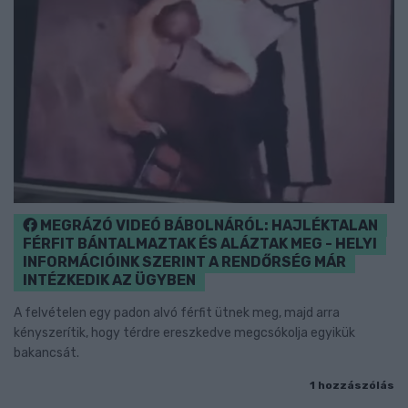
MEGRÁZÓ VIDEÓ BÁBOLNÁRÓL: HAJLÉKTALAN
FÉRFIT BÁNTALMAZTAK ÉS ALÁZTAK MEG - HELYI
INFORMÁCIÓINK SZERINT A RENDŐRSÉG MÁR
INTÉZKEDIK AZ ÜGYBEN
A felvételen egy padon alvó férfit ütnek meg, majd arra
kényszerítik, hogy térdre ereszkedve megcsókolja egyikük
bakancsát.
1 hozzászólás