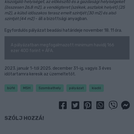
kiszolgáló helyiséget, az előkészítő és a gazdasági helyiségeket
(összesen 26,8 m2), a vendégteret (székek, asztalok helyét) (25
m2), a külső időszakos terasz emelt szintjét (30 m2) és alsó
szintjét (44 m2)
- áll a bizottsági anyagban.
Egyfordulós pályázat beadási határideje november 18. 11 óra.
A pályázatban megfogalmazott minimum havidíj 166
ezer 400 forint + ÁFA.
2023. január 1-től 2025. december 31-ig, vagyis 3 éves
időtartamra keresik az üzemeltetőt.
büfé
MSH
Szombathely
pályázat
kiadó
SZÓLJ HOZZÁ!