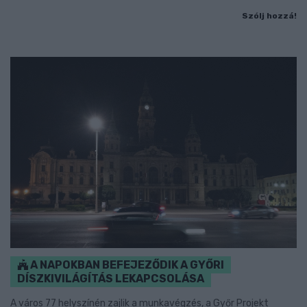
Szólj hozzá!
A NAPOKBAN BEFEJEZŐDIK A GYŐRI
DÍSZKIVILÁGÍTÁS LEKAPCSOLÁSA
A város 77 helyszínén zajlik a munkavégzés, a Győr Projekt