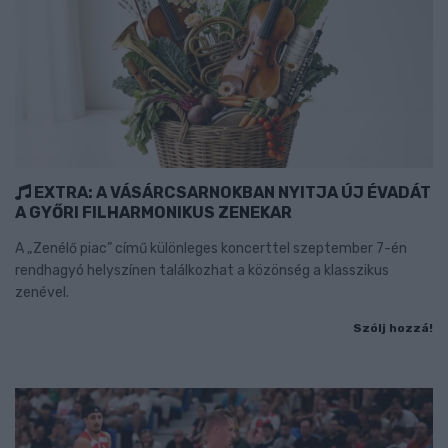
EXTRA: A VÁSÁRCSARNOKBAN NYITJA ÚJ ÉVADÁT
A GYŐRI FILHARMONIKUS ZENEKAR
A „Zenélő piac” című különleges koncerttel szeptember 7-én
rendhagyó helyszínen találkozhat a közönség a klasszikus
zenével.
Szólj hozzá!