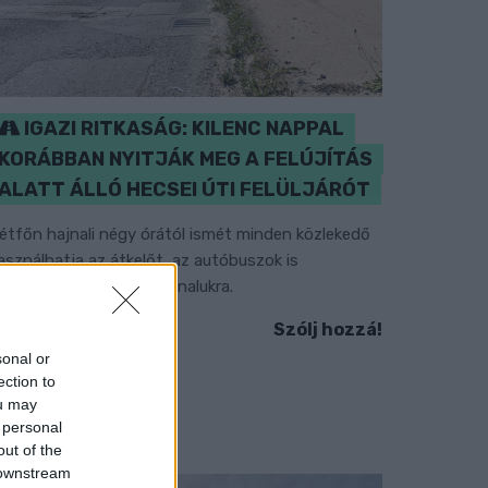
IGAZI RITKASÁG: KILENC NAPPAL
KORÁBBAN NYITJÁK MEG A FELÚJÍTÁS
ALATT ÁLLÓ HECSEI ÚTI FELÜLJÁRÓT
étfőn hajnali négy órától ismét minden közlekedő
asználhatja az átkelőt, az autóbuszok is
isszatérnek eredeti útvonalukra.
Szólj hozzá!
sonal or
ection to
ou may
 personal
out of the
 downstream