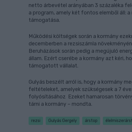
netto árbevétel arányában 3 százaléka fele
a program, amely két fontos elemből áll: 
támogatása.
Működési költségek során a kormány eze
decemberben a rezsiszámla növekményének 
Beruházások során pedig a megújuló energ
állam. Ezért cserébe a kormány azt kéri, 
támogatott vállalat.
Gulyás beszélt arról is, hogy a kormány me
feltételeket, amelyek szükségesek a 7 éve
folyósításához Ezeket hamarosan törvény
tárni a kormány – mondta.
rezsi
Gulyás Gergely
árstop
élelmiszerárs