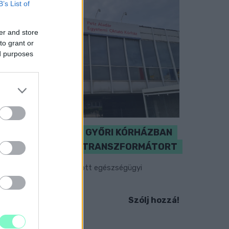
B’s List of
er and store
to grant or
ed purposes
KICSERÉLTÉK A GYŐRI KÓRHÁZBAN
MEGHIBÁSODOTT TRANSZFORMÁTORT
egkezdték az elhalasztott egészségügyi
llátásokat.
Szólj hozzá!