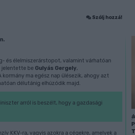
Szólj hozzá!
n.
 és élelmiszerárstopot, valamint várhatóan
 jelentette be
Gulyás Gergely
,
 A kormány ma egész nap ülésezik, ahogy azt
hatóan délutánig elhúzódik majd.
niszter arról is beszélt, hogy a gazdasági
P
T
nzív KKV-ra, vagyis azokra a cégekre, amelyek a