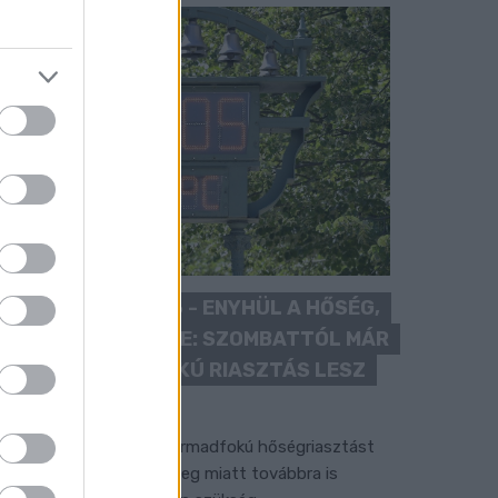
KÁNIKULA 2026 - ENYHÜL A HŐSÉG,
DE MÉG NINCS VÉGE: SZOMBATTÓL MÁR
“CSAK” MÁSODFOKÚ RIASZTÁS LESZ
ÉRVÉNYBEN
 július vége óta tartó harmadfokú hőségriasztást
érséklik, de a tartós meleg miatt továbbra is