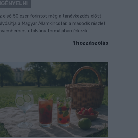
IGÉNYELNI
z első 50 ezer forintot még a tanévkezdés előtt
olyósítja a Magyar Államkincstár, a második részlet
ovemberben, utalvány formájában érkezik.
1 hozzászólás