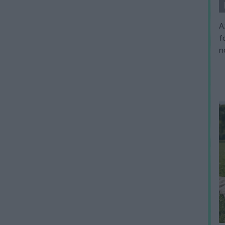
A
f
n