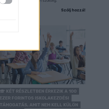
okozott óvatosságra van szükség.
Szólj hozzá!
KÉT RÉSZLETBEN ÉRKEZIK A 100
EZER FORINTOS ISKOLAKEZDÉSI
TÁMOGATÁS, AMIT NEM KELL KÜLÖN