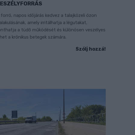
ESZÉLYFORRÁS
 forró, napos időjárás kedvez a talajközeli ózon
ialakulásának, amely irritálhatja a légutakat,
onthatja a tüdő működését és különösen veszélyes
ehet a krónikus betegek számára.
Szólj hozzá!