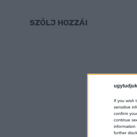
SZÓLJ HOZZÁ!
ugytudjuk
If you wish 
sensitive in
confirm you
continue se
information 
further disc