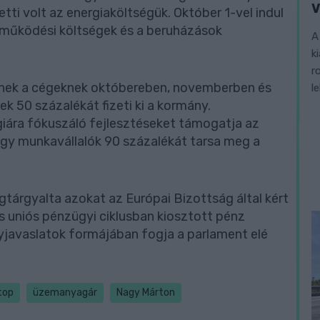
V
tti volt az energiaköltségük. Október 1-vel indul
a működési költségek és a beruházások
A
k
r
knek a cégeknek októbereben, novemberben és
l
50 százalékát fizeti ki a kormány.
iára fókuszáló fejlesztéseket támogatja az
hogy munkavállalók 90 százalékát tarsa meg a
gtárgyalta azokat az Európai Bizottság által kért
s uniós pénzügyi ciklusban kiosztott pénz
javaslatok formájában fogja a parlament elé
top
üzemanyagár
Nagy Márton