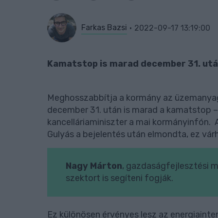
Farkas Bazsi
2022-09-17 13:19:00
Kamatstop is marad december 31. utá
Meghosszabbítja a kormány az üzemanyag-
december 31. után is marad a kamatstop –
kancelláriaminiszter a mai kormányinfón.
Gulyás a bejelentés után elmondta, ez vár
Nagy Márton
, gazdaságfejlesztési mi
szektort is segíteni fogják.
Ez különösen érvényes lesz az energiainte