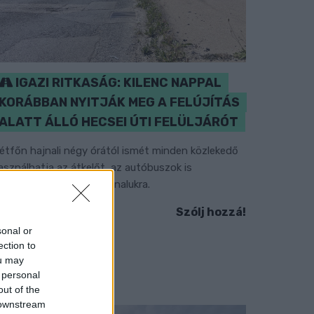
IGAZI RITKASÁG: KILENC NAPPAL
KORÁBBAN NYITJÁK MEG A FELÚJÍTÁS
ALATT ÁLLÓ HECSEI ÚTI FELÜLJÁRÓT
étfőn hajnali négy órától ismét minden közlekedő
asználhatja az átkelőt, az autóbuszok is
isszatérnek eredeti útvonalukra.
Szólj hozzá!
sonal or
ection to
ou may
 personal
out of the
 downstream