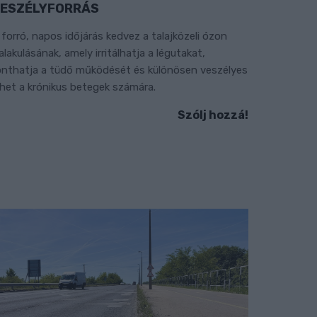
ESZÉLYFORRÁS
 forró, napos időjárás kedvez a talajközeli ózon
ialakulásának, amely irritálhatja a légutakat,
onthatja a tüdő működését és különösen veszélyes
ehet a krónikus betegek számára.
Szólj hozzá!