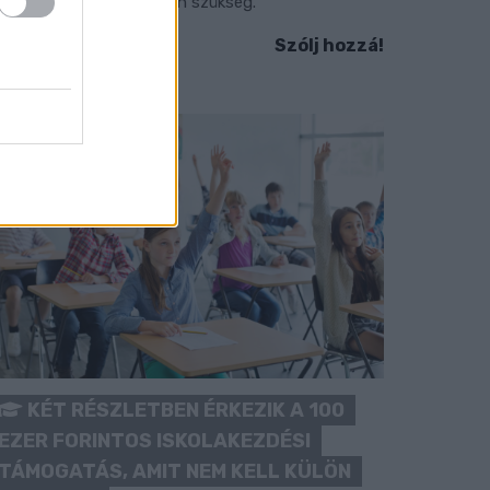
okozott óvatosságra van szükség.
Szólj hozzá!
KÉT RÉSZLETBEN ÉRKEZIK A 100
EZER FORINTOS ISKOLAKEZDÉSI
TÁMOGATÁS, AMIT NEM KELL KÜLÖN