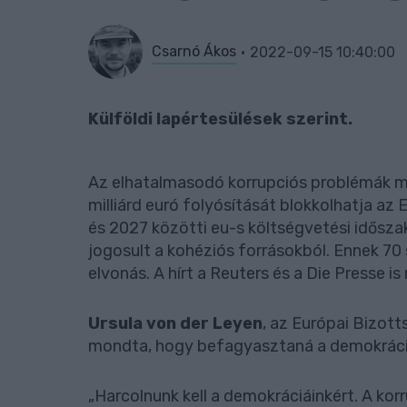
Csarnó Ákos
2022-09-15 10:40:00
Külföldi lapértesülések szerint.
Az elhatalmasodó korrupciós problémák mi
milliárd euró folyósítását blokkolhatja az
és 2027 közötti eu-s költségvetési időszak
jogosult a kohéziós forrásokból. Ennek 70 s
elvonás. A hírt a Reuters és a Die Presse i
Ursula von der Leyen
, az Európai Bizot
mondta, hogy befagyasztaná a demokráci
„Harcolnunk kell a demokráciáinkért. A ko