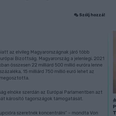
Szólj hozzá!
att az elvileg Magyarországnak járó több
 Európai Bizottság. Magyarország a jelenlegi, 2021
ban összesen 22 milliárd 500 millió euróra lenne
zázaléka, 15 milliárd 750 millió euró lehet az
s megosztotta.
tság elnöke szerdán az Európai Parlamentben azt
át károsító tagországok támogatását.
P
T
rrupcióra szeretnék koncentrálni” – mondta Von