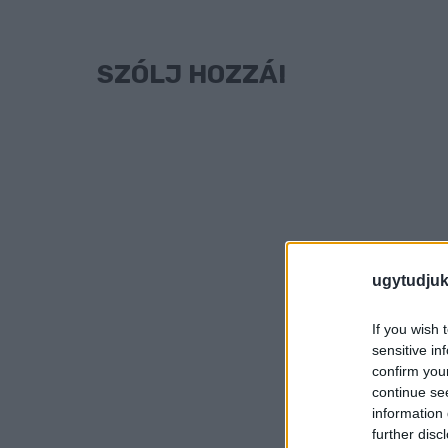
SZÓLJ HOZZÁ!
ugytudjuk
If you wish 
sensitive in
confirm you
continue se
information 
further disc