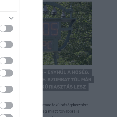
KÁNIKULA 2026 - ENYHÜL A HŐSÉG,
DE MÉG NINCS VÉGE: SZOMBATTÓL MÁR
“CSAK” MÁSODFOKÚ RIASZTÁS LESZ
ÉRVÉNYBEN
 július vége óta tartó harmadfokú hőségriasztást
érséklik, de a tartós meleg miatt továbbra is