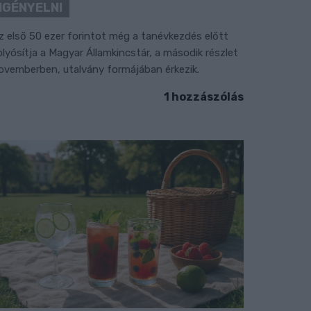
IGÉNYELNI
z első 50 ezer forintot még a tanévkezdés előtt
olyósítja a Magyar Államkincstár, a második részlet
ovemberben, utalvány formájában érkezik.
1 hozzászólás