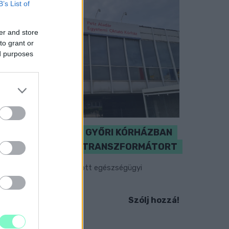
B’s List of
er and store
to grant or
ed purposes
KICSERÉLTÉK A GYŐRI KÓRHÁZBAN
MEGHIBÁSODOTT TRANSZFORMÁTORT
egkezdték az elhalasztott egészségügyi
llátásokat.
Szólj hozzá!