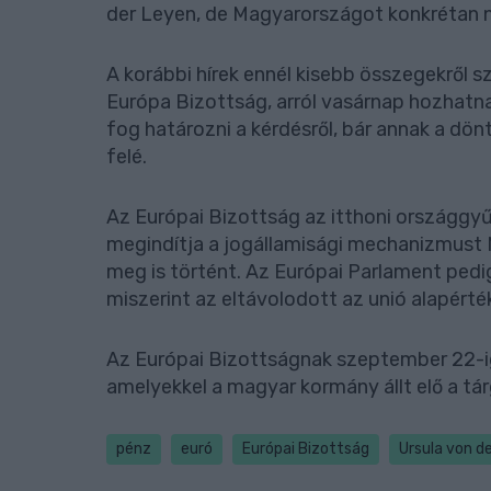
der Leyen, de Magyarországot konkrétan 
A korábbi hírek ennél kisebb összegekről 
Európa Bizottság, arról vasárnap hozhatn
fog határozni a kérdésről, bár annak a dön
felé.
Az Európai Bizottság az itthoni országgyű
megindítja a jogállamisági mechanizmust 
meg is történt. Az Európai Parlament pedi
miszerint az eltávolodott az unió alapérték
Az Európai Bizottságnak szeptember 22-ig 
amelyekkel a magyar kormány állt elő a tá
pénz
euró
Európai Bizottság
Ursula von d