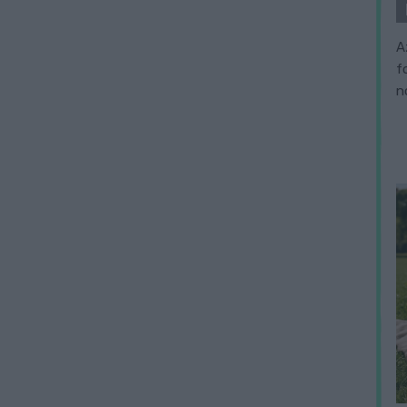
A
f
n