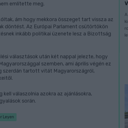
V
nem említette meg.
A
szóltak, ám hogy mekkora összeget tart vissza az
k
ak döntést. Az Európai Parlament csütörtökön
r
tésnek inkább politikai üzenete lesz a Bizottság
l
lési választások után két nappal jelezte, hogy
Magyarországgal szemben, ami április végén ez
g szerdán tartott vitát Magyarországról,
eitől.
kell válaszolnia azokra az ajánlásokra,
rgyalások során.
er Leyen