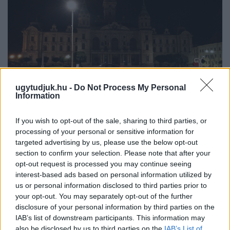
ugytudjuk.hu -
Do Not Process My Personal
Information
A NAPOKBAN BEFEJEZŐDIK A GYŐRI
DÍSZKIVILÁGÍTÁS LEKAPCSOLÁSA
If you wish to opt-out of the sale, sharing to third parties, or
processing of your personal or sensitive information for
A város 77 helyszínén zajlik a munkavégzés, a Győr Projekt
targeted advertising by us, please use the below opt-out
kezelésében lévő épületek egy részét is érinti az intézkedés.
section to confirm your selection. Please note that after your
opt-out request is processed you may continue seeing
Szólj hozzá!
interest-based ads based on personal information utilized by
us or personal information disclosed to third parties prior to
your opt-out. You may separately opt-out of the further
disclosure of your personal information by third parties on the
IAB’s list of downstream participants. This information may
also be disclosed by us to third parties on the
IAB’s List of