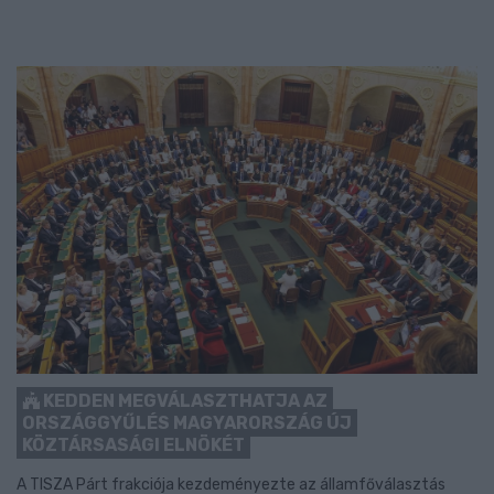
KEDDEN MEGVÁLASZTHATJA AZ
ORSZÁGGYŰLÉS MAGYARORSZÁG ÚJ
KÖZTÁRSASÁGI ELNÖKÉT
A TISZA Párt frakciója kezdeményezte az államfőválasztás