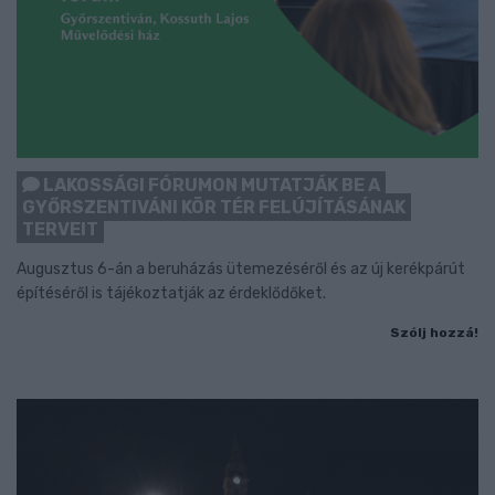
LAKOSSÁGI FÓRUMON MUTATJÁK BE A
GYŐRSZENTIVÁNI KÖR TÉR FELÚJÍTÁSÁNAK
TERVEIT
Augusztus 6-án a beruházás ütemezéséről és az új kerékpárút
építéséről is tájékoztatják az érdeklődőket.
Szólj hozzá!