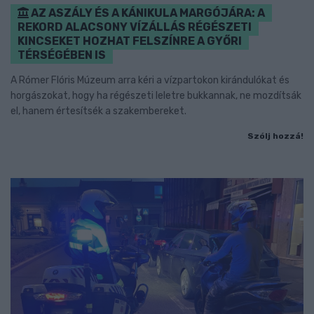
AZ ASZÁLY ÉS A KÁNIKULA MARGÓJÁRA: A
REKORD ALACSONY VÍZÁLLÁS RÉGÉSZETI
KINCSEKET HOZHAT FELSZÍNRE A GYŐRI
TÉRSÉGÉBEN IS
A Rómer Flóris Múzeum arra kéri a vízpartokon kirándulókat és
horgászokat, hogy ha régészeti leletre bukkannak, ne mozdítsák
el, hanem értesítsék a szakembereket.
Szólj hozzá!