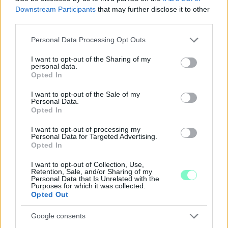
Downstream Participants
that may further disclose it to other
third parties.
Please note that this website/app uses one or more Google
Personal Data Processing Opt Outs
services and may gather and store information including but
not limited to your visit or usage behaviour. You may click to
I want to opt-out of the Sharing of my
personal data.
grant or deny consent to Google and its third-party tags to
Opted In
use your data for below specified purposes in below Google
consent section.
I want to opt-out of the Sale of my
Personal Data.
Opted In
KÁNIKULA-AKTUÁL: MEGHOSSZABBÍTOTTÁK A
I want to opt-out of processing my
HŐSÉGRIASZTÁST, A KÖVETKEZŐ 48 ÓRA LEHET A
Personal Data for Targeted Advertising.
LEGKRITIKUSABB AZ ENERGIAELLÁTÁS
Opted In
SZEMPONTJÁBÓL, DE AZ UTOLSÓ PAKSI TURBINA
I want to opt-out of Collection, Use,
EGYELŐRE KITART
Retention, Sale, and/or Sharing of my
Personal Data that Is Unrelated with the
A Védelmi Munkacsoport szerint egyelőre stabil az ország
Purposes for which it was collected.
Opted Out
villamosenergia-rendszere, de továbbra is takarékosságra kérik
a lakosságot és a nagyfogyasztókat.
Google consents
Szólj hozzá!