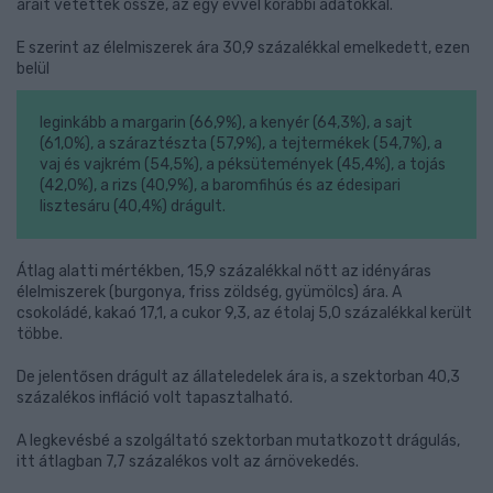
árait vetették össze, az egy évvel korábbi adatokkal.
E szerint az élelmiszerek ára 30,9 százalékkal emelkedett, ezen
belül
leginkább a margarin (66,9%), a kenyér (64,3%), a sajt
(61,0%), a száraztészta (57,9%), a tejtermékek (54,7%), a
vaj és vajkrém (54,5%), a péksütemények (45,4%), a tojás
(42,0%), a rizs (40,9%), a baromfihús és az édesipari
lisztesáru (40,4%) drágult.
Átlag alatti mértékben, 15,9 százalékkal nőtt az idényáras
élelmiszerek (burgonya, friss zöldség, gyümölcs) ára. A
csokoládé, kakaó 17,1, a cukor 9,3, az étolaj 5,0 százalékkal került
többe.
De jelentősen drágult az állateledelek ára is, a szektorban 40,3
százalékos infláció volt tapasztalható.
A legkevésbé a szolgáltató szektorban mutatkozott drágulás,
itt átlagban 7,7 százalékos volt az árnövekedés.