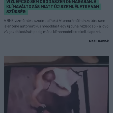
VÍZLÉPCSŐ SEM CSODASZER ÖNMAGÁBAN, A
KLÍMAVÁLTOZÁS MIATT ÚJ SZEMLÉLETRE VAN
SZÜKSÉG
A BME vízmérnöke szerint a Paksi Atomerőmű helyzetére sem
jelentene automatikus megoldást egy új dunai vízlépcső - a jövő
vízgazdálkodását pedig már a klímamodellekre kell alapozni.
Szólj hozzá!