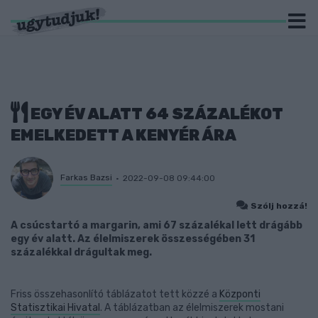
EGY ÉV ALATT 64 SZÁZALÉKOT
EMELKEDETT A KENYÉR ÁRA
Farkas Bazsi
2022-09-08 09:44:00
Szólj hozzá!
A csúcstartó a margarin, ami 67 százalékal lett drágább
egy év alatt. Az élelmiszerek összességében 31
százalékkal drágultak meg.
Friss összehasonlító táblázatot tett közzé a
Központi
Statisztikai Hivatal
. A táblázatban az élelmiszerek mostani