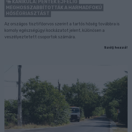
KÁNIKULA: PÉNTEK ÉJFÉLIG
MEGHOSSZABBÍTOTTÁK A HARMADFOKÚ
HŐSÉGRIASZTÁST
Az országos tisztifőorvos szerint a tartós hőség továbbra is
komoly egészségügyi kockázatot jelent, különösen a
veszélyeztetett csoportok számára.
Szólj hozzá!