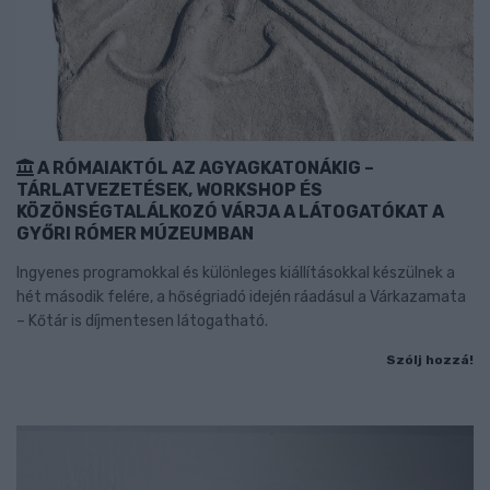
A RÓMAIAKTÓL AZ AGYAGKATONÁKIG –
TÁRLATVEZETÉSEK, WORKSHOP ÉS
KÖZÖNSÉGTALÁLKOZÓ VÁRJA A LÁTOGATÓKAT A
GYŐRI RÓMER MÚZEUMBAN
Ingyenes programokkal és különleges kiállításokkal készülnek a
hét második felére, a hőségriadó idején ráadásul a Várkazamata
– Kőtár is díjmentesen látogatható.
Szólj hozzá!