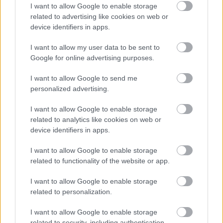
I want to allow Google to enable storage
related to advertising like cookies on web or
device identifiers in apps.
I want to allow my user data to be sent to
Google for online advertising purposes.
I want to allow Google to send me
personalized advertising.
I want to allow Google to enable storage
related to analytics like cookies on web or
device identifiers in apps.
I want to allow Google to enable storage
related to functionality of the website or app.
FONTOS ÜZENET A HŐSÉGRIADÓ IDEJÉRE: A GYŐR
I want to allow Google to enable storage
APPLIKÁCIÓ LETÖLTÉSÉRE BIZTATJA A
related to personalization.
LAKOSSÁGOT KÓSA ROLAND
I want to allow Google to enable storage
Az alpolgármester szerint a rendkívüli kánikula a
related to security, including authentication