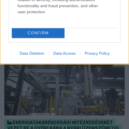
közműrendszereket is fokozottan terheli, ezért érdemes
functionality and fraud prevention, and other
bekapcsolni a push értesítéseket.
user protection.
Szólj hozzá!
CONFIRM
Data Deletion
Data Access
Privacy Policy
ENERGIATAKARÉKOSSÁGI INTÉZKEDÉSEKET
VEZET BE A GYŐRI RÁBA A NYÁRI ÜZEMSZÜNETIG