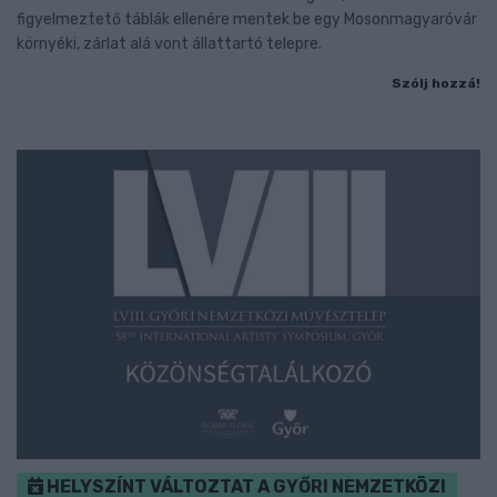
figyelmeztető táblák ellenére mentek be egy Mosonmagyaróvár
környéki, zárlat alá vont állattartó telepre.
Szólj hozzá!
HELYSZÍNT VÁLTOZTAT A GYŐRI NEMZETKÖZI