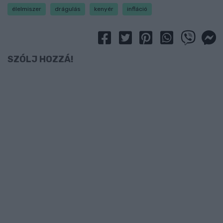
élelmiszer
drágulás
kenyér
infláció
SZÓLJ HOZZÁ!