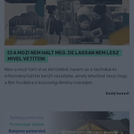
A MOZI NEM HALT MEG, DE LASSAN NEM LESZ
MIVEL VETÍTENI
Nem a mozi tűnt el az életünkből, hanem az a technikai és
intézményi háttér került veszélybe, amely lehetővé teszi, hogy
a film továbbra is közösségi élmény maradjon.
Szólj hozzá!