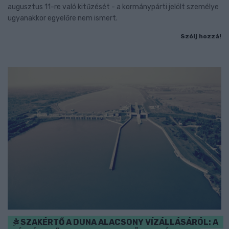
augusztus 11-re való kitűzését - a kormánypárti jelölt személye
ugyanakkor egyelőre nem ismert.
Szólj hozzá!
SZAKÉRTŐ A DUNA ALACSONY VÍZÁLLÁSÁRÓL: A