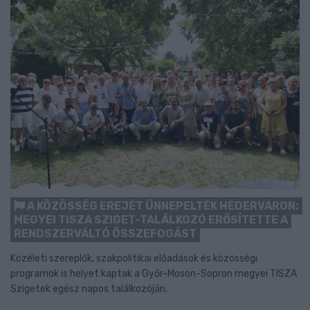
A KÖZÖSSÉG EREJÉT ÜNNEPELTÉK HÉDERVÁRON:
MEGYEI TISZA SZIGET-TALÁLKOZÓ ERŐSÍTETTE A
RENDSZERVÁLTÓ ÖSSZEFOGÁST
Közéleti szereplők, szakpolitikai előadások és közösségi
programok is helyet kaptak a Győr-Moson-Sopron megyei TISZA
Szigetek egész napos találkozóján.