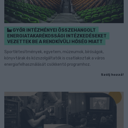
GYŐR INTÉZMÉNYEI ÖSSZEHANGOLT
ENERGIATAKARÉKOSSÁGI INTÉZKEDÉSEKET
VEZETTEK BE A RENDKÍVÜLI HŐSÉG MIATT
Sportlétesítmények, egyetem, múzeumok, bíróságok,
könyvtárak és közszolgáltatók is csatlakoztak a város
energiafelhasználását csökkentő programhoz.
Szólj hozzá!