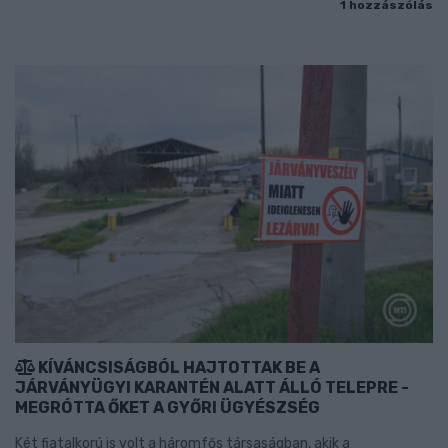
1 hozzászólás
KÍVÁNCSISÁGBÓL HAJTOTTAK BE A
JÁRVÁNYÜGYI KARANTÉN ALATT ÁLLÓ TELEPRE -
MEGRÓTTA ŐKET A GYŐRI ÜGYÉSZSÉG
Két fiatalkorú is volt a háromfős társaságban, akik a