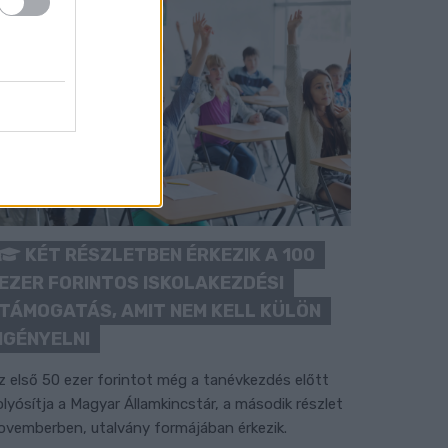
KÉT RÉSZLETBEN ÉRKEZIK A 100
EZER FORINTOS ISKOLAKEZDÉSI
TÁMOGATÁS, AMIT NEM KELL KÜLÖN
IGÉNYELNI
z első 50 ezer forintot még a tanévkezdés előtt
olyósítja a Magyar Államkincstár, a második részlet
ovemberben, utalvány formájában érkezik.