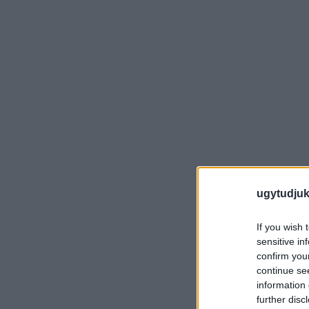
ugytudjuk
If you wish 
sensitive in
confirm you
continue se
information 
further disc