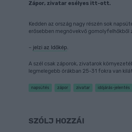
Zápor, zivatar esélyes itt-ott.
Kedden az ország nagy részén sok napsüté
erősebben megnövekvő gomolyfelhőkből záp
–
jelzi az Időkép
.
A szél csak záporok, zivatarok környezeté
legmelegebb órákban 25-31 fokra van kilá
napsütés
zápor
zivatar
időjárás-jelentés
SZÓLJ HOZZÁ!