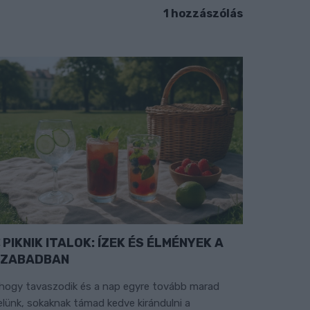
1 hozzászólás
PIKNIK ITALOK: ÍZEK ÉS ÉLMÉNYEK A
SZABADBAN
hogy tavaszodik és a nap egyre tovább marad
elünk, sokaknak támad kedve kirándulni a