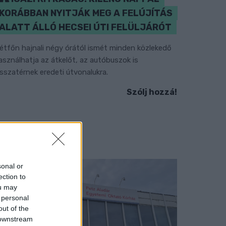
KORÁBBAN NYITJÁK MEG A FELÚJÍTÁS
ALATT ÁLLÓ HECSEI ÚTI FELÜLJÁRÓT
étfőn hajnali négy órától ismét minden közlekedő
asználhatja az átkelőt, az autóbuszok is
isszatérnek eredeti útvonalukra.
Szólj hozzá!
sonal or
ection to
ou may
 personal
out of the
 downstream