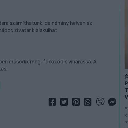
sre számíthatunk, de néhány helyen az
or, zivatar kialakulhat
ben erősödik meg, fokozódik viharossá. A
tás.
P
T
V
A
k
r