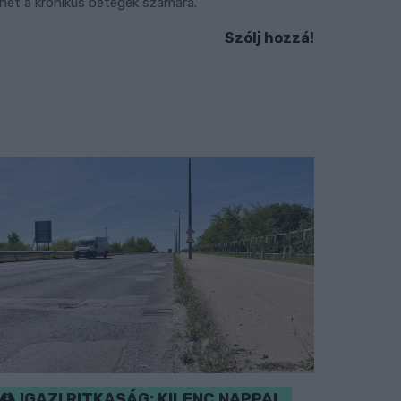
ehet a krónikus betegek számára.
Szólj hozzá!
IGAZI RITKASÁG: KILENC NAPPAL