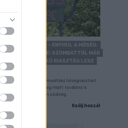
KÁNIKULA 2026 - ENYHÜL A HŐSÉG,
DE MÉG NINCS VÉGE: SZOMBATTÓL MÁR
“CSAK” MÁSODFOKÚ RIASZTÁS LESZ
ÉRVÉNYBEN
 július vége óta tartó harmadfokú hőségriasztást
érséklik, de a tartós meleg miatt továbbra is
okozott óvatosságra van szükség.
Szólj hozzá!