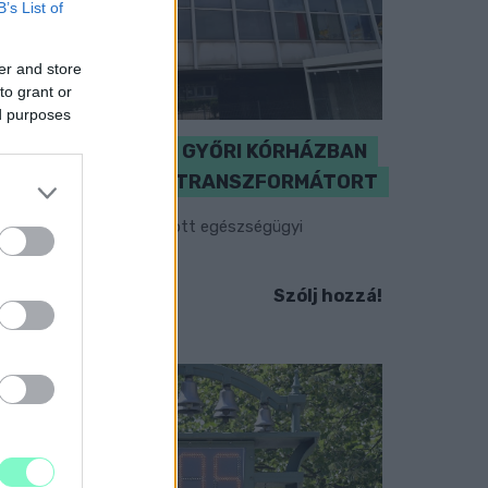
B’s List of
er and store
to grant or
ed purposes
KICSERÉLTÉK A GYŐRI KÓRHÁZBAN
MEGHIBÁSODOTT TRANSZFORMÁTORT
egkezdték az elhalasztott egészségügyi
llátásokat.
Szólj hozzá!