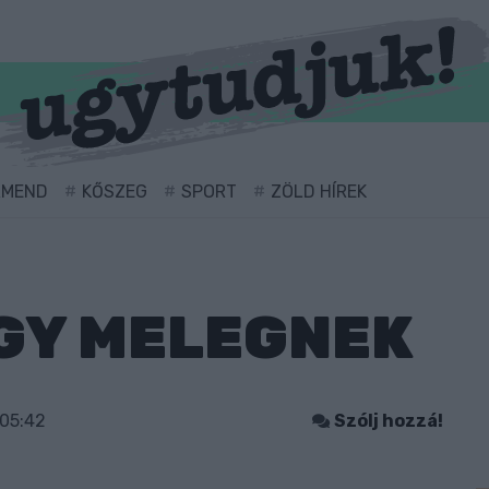
RMEND
KŐSZEG
SPORT
ZÖLD HÍREK
GY MELEGNEK
05:42
Szólj hozzá!