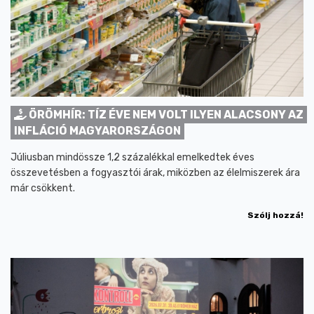
ÖRÖMHÍR: TÍZ ÉVE NEM VOLT ILYEN ALACSONY AZ
INFLÁCIÓ MAGYARORSZÁGON
Júliusban mindössze 1,2 százalékkal emelkedtek éves
összevetésben a fogyasztói árak, miközben az élelmiszerek ára
már csökkent.
Szólj hozzá!