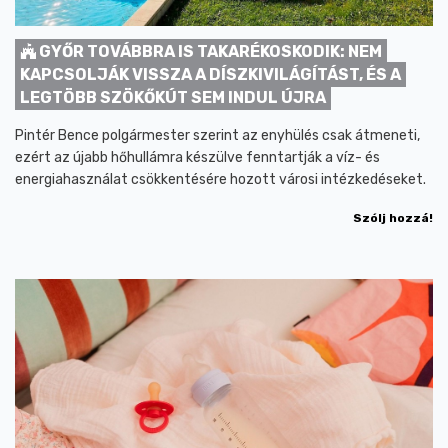
GYŐR TOVÁBBRA IS TAKARÉKOSKODIK: NEM
KAPCSOLJÁK VISSZA A DÍSZKIVILÁGÍTÁST, ÉS A
LEGTÖBB SZÖKŐKÚT SEM INDUL ÚJRA
Pintér Bence polgármester szerint az enyhülés csak átmeneti,
ezért az újabb hőhullámra készülve fenntartják a víz- és
energiahasználat csökkentésére hozott városi intézkedéseket.
Szólj hozzá!