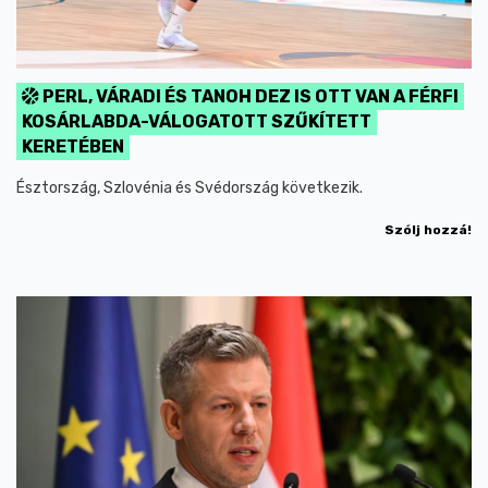
PERL, VÁRADI ÉS TANOH DEZ IS OTT VAN A FÉRFI
KOSÁRLABDA-VÁLOGATOTT SZŰKÍTETT
KERETÉBEN
Észtország, Szlovénia és Svédország következik.
Szólj hozzá!