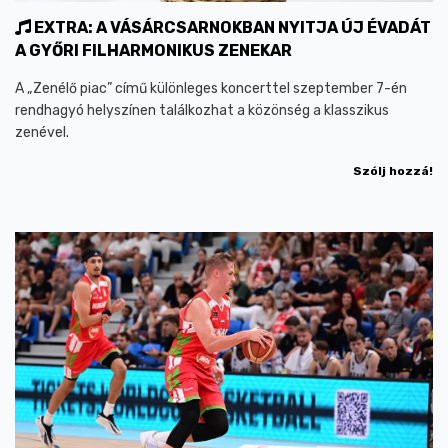
EXTRA: A VÁSÁRCSARNOKBAN NYITJA ÚJ ÉVADÁT
A GYŐRI FILHARMONIKUS ZENEKAR
A „Zenélő piac” című különleges koncerttel szeptember 7-én
rendhagyó helyszínen találkozhat a közönség a klasszikus
zenével.
Szólj hozzá!