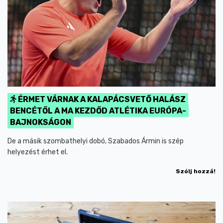
ÉRMET VÁRNAK A KALAPÁCSVETŐ HALÁSZ
BENCÉTŐL A MA KEZDŐD ATLÉTIKA EURÓPA-
BAJNOKSÁGON
De a másik szombathelyi dobó, Szabados Ármin is szép
helyezést érhet el.
Szólj hozzá!