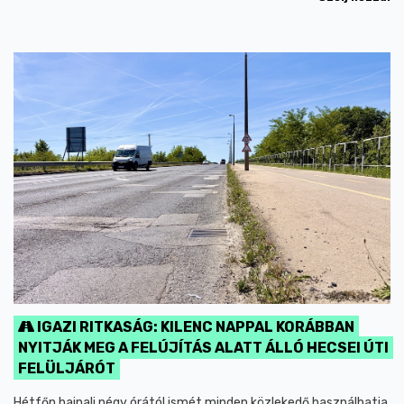
IGAZI RITKASÁG: KILENC NAPPAL KORÁBBAN
NYITJÁK MEG A FELÚJÍTÁS ALATT ÁLLÓ HECSEI ÚTI
FELÜLJÁRÓT
Hétfőn hajnali négy órától ismét minden közlekedő használhatja