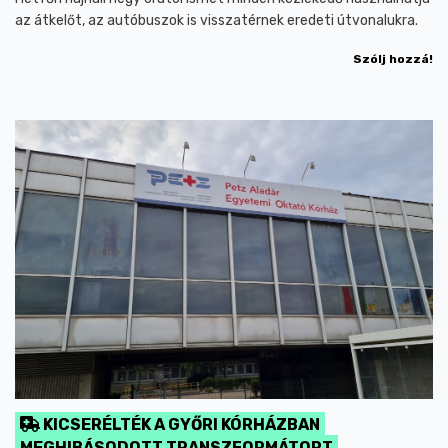
az átkelőt, az autóbuszok is visszatérnek eredeti útvonalukra.
Szólj hozzá!
KICSERÉLTÉK A GYŐRI KÓRHÁZBAN
MEGHIBÁSODOTT TRANSZFORMÁTORT