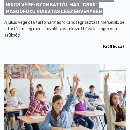
NINCS VÉGE: SZOMBATTÓL MÁR “CSAK”
MÁSODFOKÚ RIASZTÁS LESZ ÉRVÉNYBEN
A július vége óta tartó harmadfokú hőségriasztást mérséklik, de
a tartós meleg miatt továbbra is fokozott óvatosságra van
szükség.
Szólj hozzá!