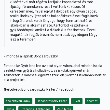
küldöttével már régóta tartjuk a kapcsolatot és más
ifjúsági fórumokon is részt vettünk közösen. Őt
kerestem meg, mivel együtt dolgozik egy olyan céggel,
ami hulladékgyűjtéssel és hulladékkezeléssel foglalkozik.
Integrált rendszerük lényege, hogy fenntartható, és
iskolákban is alkalmazható. Kartonból készülnek a
gyűjtőedények, amiket a diákok ki is festhetnek. Ezzel
magukénak fogják érezni és nem csak egy idegen tárgy
lesz a teremben
– mondta a lapnak Boncsarovszky.
Elmondta: Győr lehetne az első olyan város, ahol minden iskola
szelektíven gyűjti a hulladékot, az iskolák igényeit már
felmérték, a várossal egyeztettek, elsőként öt iskolában indítják
el a projektet.
Nyitókép:
Boncsarovszky Péter / Facebook
szelektívhulladék
Boncsarovszky Péter
Győr
szemét
iskola
Országos Diáktanács
Zöld hírek