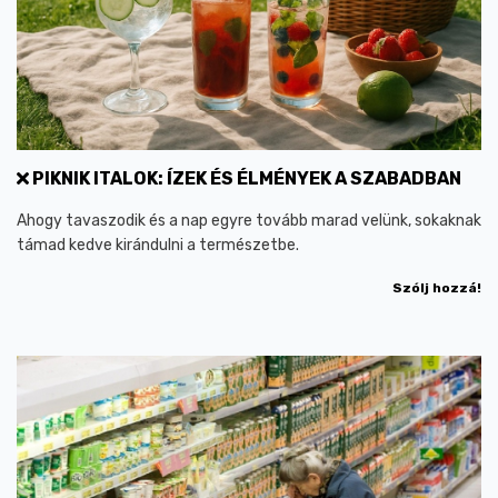
PIKNIK ITALOK: ÍZEK ÉS ÉLMÉNYEK A SZABADBAN
Ahogy tavaszodik és a nap egyre tovább marad velünk, sokaknak
támad kedve kirándulni a természetbe.
Szólj hozzá!