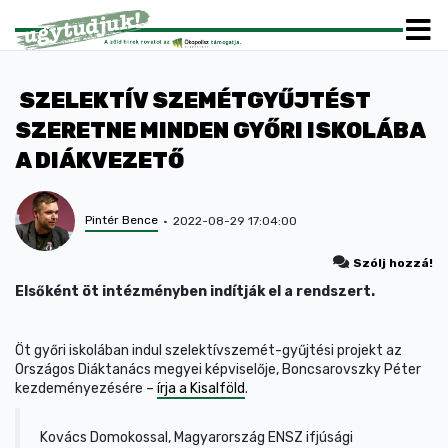
SZELEKTÍV SZEMÉTGYŰJTÉST
SZERETNE MINDEN GYŐRI ISKOLÁBA
A DIÁKVEZETŐ
Pintér Bence
2022-08-29 17:04:00
Szólj hozzá!
Elsőként öt intézményben indítják el a rendszert.
Öt győri iskolában indul szelektívszemét-gyűjtési projekt az
Országos Diáktanács megyei képviselője, Boncsarovszky Péter
kezdeményezésére –
írja a Kisalföld
.
Kovács Domokossal, Magyarország ENSZ ifjúsági