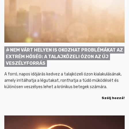
NEM VÁRT HELYEN IS OKOZHAT PROBLÉMÁKAT AZ
EXTRÉM HŐSÉG: A TALAJKÖZELI ÓZON AZ ÚJ
VESZÉLYFORRÁS
A forró, napos időjárás kedvez a talajközeli ózon kialakulásának,
amely irritálhatja a légutakat, ronthatja a tüdő működését és
különösen veszélyes lehet a krónikus betegek számára.
Szólj hozzá!