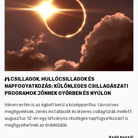
CSILLAGOK, HULLÓCSILLAGOK ÉS
NAPFOGYATKOZÁS: KÜLÖNLEGES CSILLAGÁSZATI
PROGRAMOK JÖNNEK GYŐRBEN ÉS NYÚLON
Három estén is az égbolt kerül a középpontba: távcsöves
megfigyelések, zenés installációk és lézeres csillagtúrák mellett
augusztus 12-én egy látványos részleges napfogyatkozást is
megfigyelhetnek az érdeklődők.
Szólj hozzá!