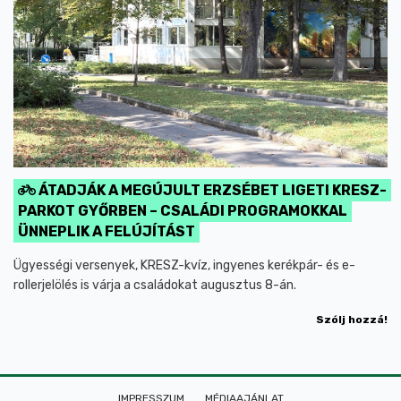
ÁTADJÁK A MEGÚJULT ERZSÉBET LIGETI KRESZ-
PARKOT GYŐRBEN – CSALÁDI PROGRAMOKKAL
ÜNNEPLIK A FELÚJÍTÁST
Ügyességi versenyek, KRESZ-kvíz, ingyenes kerékpár- és e-
rollerjelölés is várja a családokat augusztus 8-án.
Szólj hozzá!
IMPRESSZUM
MÉDIAAJÁNLAT