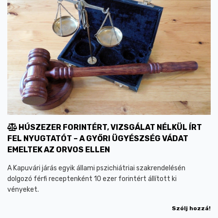
HÚSZEZER FORINTÉRT, VIZSGÁLAT NÉLKÜL ÍRT
FEL NYUGTATÓT – A GYŐRI ÜGYÉSZSÉG VÁDAT
EMELTEK AZ ORVOS ELLEN
A Kapuvári járás egyik állami pszichiátriai szakrendelésén
dolgozó férfi receptenként 10 ezer forintért állított ki
vényeket.
Szólj hozzá!