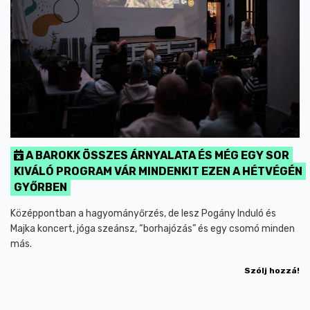
A BAROKK ÖSSZES ÁRNYALATA ÉS MÉG EGY SOR
KIVÁLÓ PROGRAM VÁR MINDENKIT EZEN A HÉTVÉGÉN
GYŐRBEN
Középpontban a hagyományőrzés, de lesz Pogány Induló és
Majka koncert, jóga szeánsz, “borhajózás” és egy csomó minden
más.
Szólj hozzá!