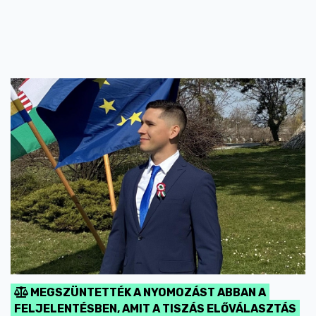
MEGSZÜNTETTÉK A NYOMOZÁST ABBAN A
FELJELENTÉSBEN, AMIT A TISZÁS ELŐVÁLASZTÁS