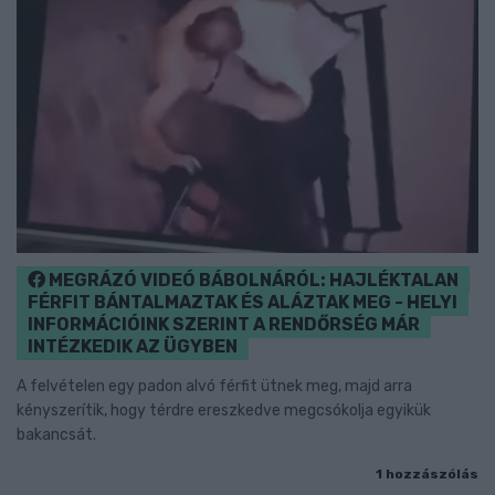
MEGRÁZÓ VIDEÓ BÁBOLNÁRÓL: HAJLÉKTALAN
FÉRFIT BÁNTALMAZTAK ÉS ALÁZTAK MEG - HELYI
INFORMÁCIÓINK SZERINT A RENDŐRSÉG MÁR
INTÉZKEDIK AZ ÜGYBEN
A felvételen egy padon alvó férfit ütnek meg, majd arra
kényszerítik, hogy térdre ereszkedve megcsókolja egyikük
bakancsát.
1 hozzászólás