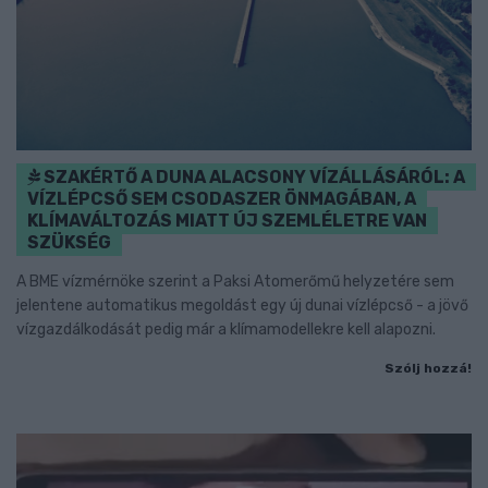
SZAKÉRTŐ A DUNA ALACSONY VÍZÁLLÁSÁRÓL: A
VÍZLÉPCSŐ SEM CSODASZER ÖNMAGÁBAN, A
KLÍMAVÁLTOZÁS MIATT ÚJ SZEMLÉLETRE VAN
SZÜKSÉG
A BME vízmérnöke szerint a Paksi Atomerőmű helyzetére sem
jelentene automatikus megoldást egy új dunai vízlépcső - a jövő
vízgazdálkodását pedig már a klímamodellekre kell alapozni.
Szólj hozzá!