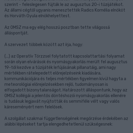
szerint - feleslegesen fújták le az augusztus 20-i tűzijátékot.
Az állami cégtől ugyanis menesztették Radics Kornélia elnököt
és Horváth Gyula elnökhelyettest.
Az OMSZ ma egy elég hosszú posztban tette világossá
álláspontját.
A szervezet többek között azt írja, hogy:
(...) az Operatív Törzzsel folytatott kapcsolattartási folyamat
során olyan elvárások és nyomásgyakorlás merült fel augusztus
19-től kezdve a tűzijáték lefújásának pillanatáig, ami nagy
mértékben rátelepedett előrejelzéseink kiadására,
kommunikációjára és teljes mértékben figyelmen kívül hagyta a
meteorológiai előrejelzésekben rejlő, tudományosan is
elfogadott bizonytalanságot. Határozott álláspontunk, hogy az
OMSZ kollégái a jelentős döntéshozói nyomásgyakorlás ellenére
is tudásuk legjavát nyújtották és semmiféle vélt vagy valós
káreseményért nem felelősek.
A szolgálat szakmai függetlenségének megőrzése érdekében az
alábbi lépéseket tartja elengedhetetlenül szükségesnek: