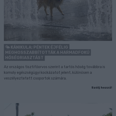
KÁNIKULA: PÉNTEK ÉJFÉLIG
MEGHOSSZABBÍTOTTÁK A HARMADFOKÚ
HŐSÉGRIASZTÁST
Az országos tisztifőorvos szerint a tartós hőség továbbra is
komoly egészségügyi kockázatot jelent, különösen a
veszélyeztetett csoportok számára.
Szólj hozzá!