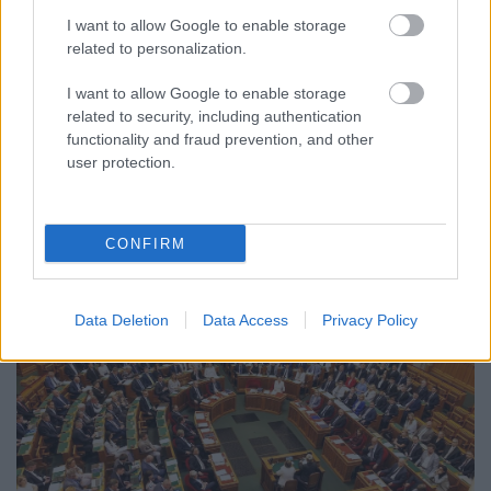
I want to allow Google to enable storage
CZUNYINÉ HARCA A GMAIL ÉS AZ ÖNKÉNY ELLEN
related to personalization.
- LETILTOTTA A GOOGLE A VÉDVONAL LEVELEZŐ
FIÓKJÁT
I want to allow Google to enable storage
related to security, including authentication
Nem vicc! A Fidesz maradéka tényleg egy ingyenes e-mail
functionality and fraud prevention, and other
szolgáltatást használt, hogy megvédje a Fidesz maradékát.
user protection.
Szólj hozzá!
CONFIRM
Data Deletion
Data Access
Privacy Policy