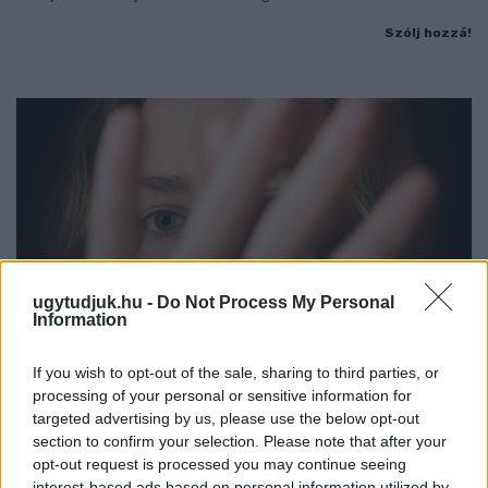
Szólj hozzá!
ugytudjuk.hu -
Do Not Process My Personal
Information
If you wish to opt-out of the sale, sharing to third parties, or
processing of your personal or sensitive information for
targeted advertising by us, please use the below opt-out
NŐVERŐ SZOMBATHELYI FÉRFI ELLEN EMELT
section to confirm your selection. Please note that after your
VÁDAT AZ ÜGYÉSZSÉG
opt-out request is processed you may continue seeing
interest-based ads based on personal information utilized by