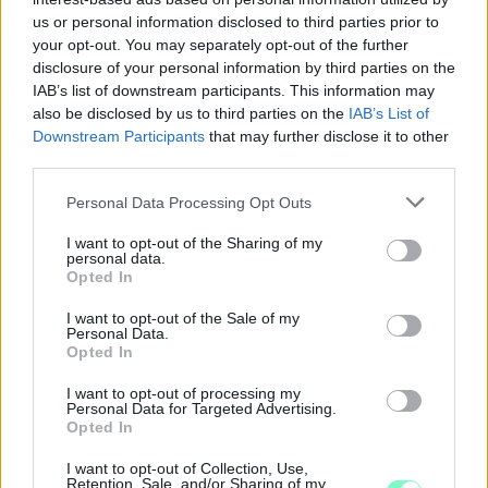
A férfi a nyílt utcán kezdte verni áldozatát.
us or personal information disclosed to third parties prior to
Szólj hozzá!
your opt-out. You may separately opt-out of the further
disclosure of your personal information by third parties on the
IAB’s list of downstream participants. This information may
also be disclosed by us to third parties on the
IAB’s List of
Downstream Participants
that may further disclose it to other
third parties.
Please note that this website/app uses one or more Google
Personal Data Processing Opt Outs
services and may gather and store information including but
not limited to your visit or usage behaviour. You may click to
I want to opt-out of the Sharing of my
personal data.
grant or deny consent to Google and its third-party tags to
Opted In
use your data for below specified purposes in below Google
consent section.
I want to opt-out of the Sale of my
Personal Data.
Opted In
I want to opt-out of processing my
Personal Data for Targeted Advertising.
Opted In
A RÓMAIAKTÓL AZ AGYAGKATONÁKIG –
TÁRLATVEZETÉSEK, WORKSHOP ÉS
I want to opt-out of Collection, Use,
KÖZÖNSÉGTALÁLKOZÓ VÁRJA A LÁTOGATÓKAT A
Retention, Sale, and/or Sharing of my