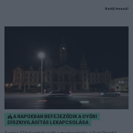
Szólj hozzá!
A NAPOKBAN BEFEJEZŐDIK A GYŐRI
DÍSZKIVILÁGÍTÁS LEKAPCSOLÁSA