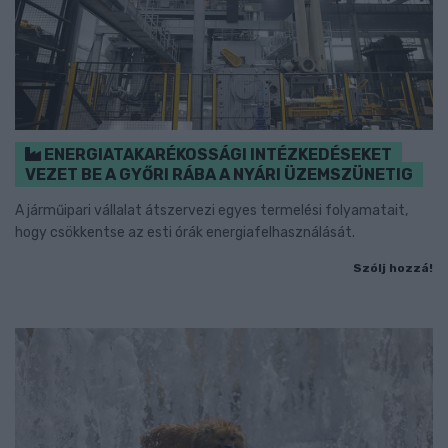
ENERGIATAKARÉKOSSÁGI INTÉZKEDÉSEKET
VEZET BE A GYŐRI RÁBA A NYÁRI ÜZEMSZÜNETIG
A járműipari vállalat átszervezi egyes termelési folyamatait,
hogy csökkentse az esti órák energiafelhasználását.
Szólj hozzá!