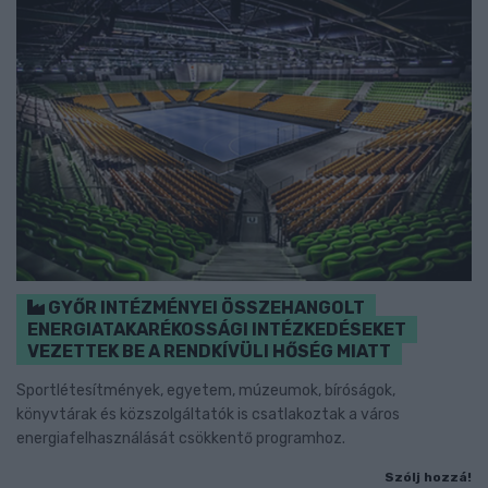
GYŐR INTÉZMÉNYEI ÖSSZEHANGOLT
ENERGIATAKARÉKOSSÁGI INTÉZKEDÉSEKET
VEZETTEK BE A RENDKÍVÜLI HŐSÉG MIATT
Sportlétesítmények, egyetem, múzeumok, bíróságok,
könyvtárak és közszolgáltatók is csatlakoztak a város
energiafelhasználását csökkentő programhoz.
Szólj hozzá!