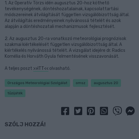
1. Az Operatív Törzs idén augusztus 20-hoz köthető
tevékenységének, döntéshozatalainak, kapcsolattartási
módszereinek átvilágítását független vizsgálóbizottság által.
Az átvilágítás eredményeinek nyilvánossá tételét és azok
alapján a döntéshozatali mechanizmusok fejlesztését.
2. Az augusztus 20-ra vonatkozó meteorológiai prognózisok
szakmai kiértékelését független vizsgálóbizottság által. A
kiértékelés nyilvánossá tételét. A vizsgálat idejére dr. Radics
Kornélia és Horváth Gyula felmentésének visszavonását.
A teljes poszt
>>ITT<<
olvasható.
Országos Meteorológiai Szolgálat
omsz
augusztus 20
tűzijáték
SZÓLJ HOZZÁ!