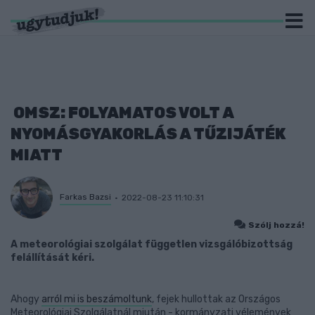
OMSZ: FOLYAMATOS VOLT A
NYOMÁSGYAKORLÁS A TŰZIJÁTÉK
MIATT
Farkas Bazsi
2022-08-23 11:10:31
Szólj hozzá!
A meteorológiai szolgálat független vizsgálóbizottság
felállítását kéri.
Ahogy
arról mi is beszámoltunk
, fejek hullottak az Országos
Meteorológiai Szolgálatnál miután - kormányzati vélemények