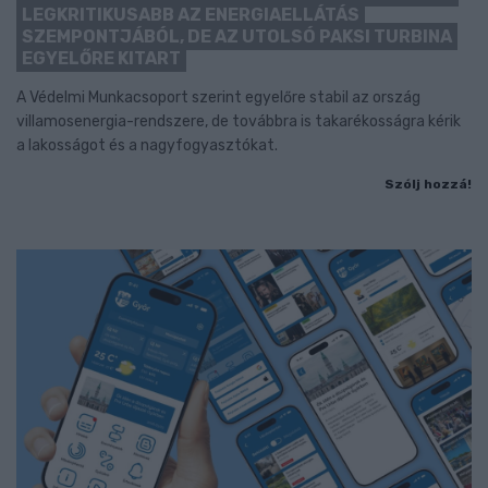
LEGKRITIKUSABB AZ ENERGIAELLÁTÁS
SZEMPONTJÁBÓL, DE AZ UTOLSÓ PAKSI TURBINA
EGYELŐRE KITART
A Védelmi Munkacsoport szerint egyelőre stabil az ország
villamosenergia-rendszere, de továbbra is takarékosságra kérik
a lakosságot és a nagyfogyasztókat.
Szólj hozzá!