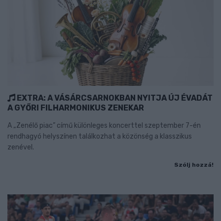
EXTRA: A VÁSÁRCSARNOKBAN NYITJA ÚJ ÉVADÁT
A GYŐRI FILHARMONIKUS ZENEKAR
A „Zenélő piac” című különleges koncerttel szeptember 7-én
rendhagyó helyszínen találkozhat a közönség a klasszikus
zenével.
Szólj hozzá!