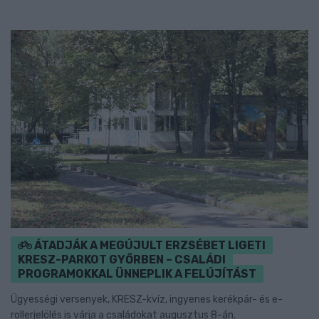
ÁTADJÁK A MEGÚJULT ERZSÉBET LIGETI
KRESZ-PARKOT GYŐRBEN – CSALÁDI
PROGRAMOKKAL ÜNNEPLIK A FELÚJÍTÁST
Ügyességi versenyek, KRESZ-kvíz, ingyenes kerékpár- és e-
rollerjelölés is várja a családokat augusztus 8-án.