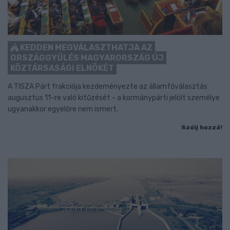
KEDDEN MEGVÁLASZTHATJA AZ
ORSZÁGGYŰLÉS MAGYARORSZÁG ÚJ
KÖZTÁRSASÁGI ELNÖKÉT
A TISZA Párt frakciója kezdeményezte az államfőválasztás
augusztus 11-re való kitűzését - a kormánypárti jelölt személye
ugyanakkor egyelőre nem ismert.
Szólj hozzá!