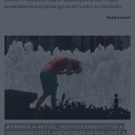
A város 77 helyszínén zajlik a munkavégzés, a Győr Projekt
kezelésében lévő épületek egy részét is érinti az intézkedés.
Szólj hozzá!
KÁNIKULA-AKTUÁL: MEGHOSSZABBÍTOTTÁK A
HŐSÉGRIASZTÁST, A KÖVETKEZŐ 48 ÓRA LEHET A