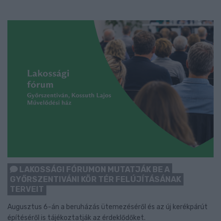
LAKOSSÁGI FÓRUMON MUTATJÁK BE A
GYŐRSZENTIVÁNI KÖR TÉR FELÚJÍTÁSÁNAK
TERVEIT
Augusztus 6-án a beruházás ütemezéséről és az új kerékpárút
építéséről is tájékoztatják az érdeklődőket.