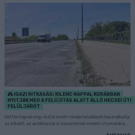
IGAZI RITKASÁG: KILENC NAPPAL KORÁBBAN
NYITJÁK MEG A FELÚJÍTÁS ALATT ÁLLÓ HECSEI ÚTI
FELÜLJÁRÓT
Hétfőn hajnali négy órától ismét minden közlekedő használhatja
az átkelőt, az autóbuszok is visszatérnek eredeti útvonalukra.
Szólj hozzá!