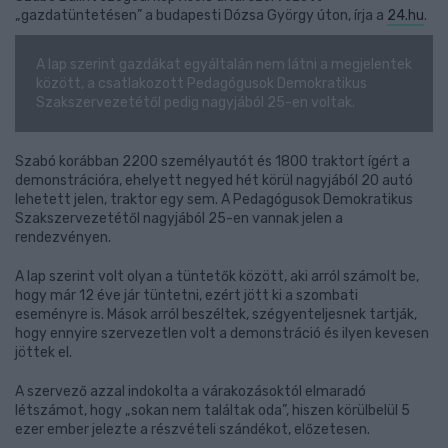
„gazdatüntetésen” a budapesti Dózsa György úton, írja a
24.hu
.
A lap szerint gazdákat egyáltalán nem látni a megjelentek
között, a csatlakozott Pedagógusok Demokratikus
Szakszervezetétől pedig nagyjából 25-en voltak.
Szabó korábban 2200 személyautót és 1800 traktort ígért a
demonstrációra, ehelyett negyed hét körül nagyjából 20 autó
lehetett jelen, traktor egy sem. A Pedagógusok Demokratikus
Szakszervezetétől nagyjából 25-en vannak jelen a
rendezvényen.
A lap szerint volt olyan a tüntetők között, aki arról számolt be,
hogy már 12 éve jár tüntetni, ezért jött ki a szombati
eseményre is. Mások arról beszéltek, szégyenteljesnek tartják,
hogy ennyire szervezetlen volt a demonstráció és ilyen kevesen
jöttek el.
A szervező azzal indokolta a várakozásoktól elmaradó
létszámot, hogy „sokan nem találtak oda”, hiszen körülbelül 5
ezer ember jelezte a részvételi szándékot, előzetesen.