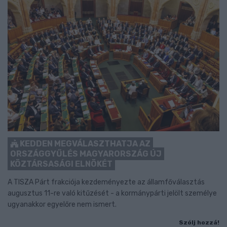
KEDDEN MEGVÁLASZTHATJA AZ
ORSZÁGGYŰLÉS MAGYARORSZÁG ÚJ
KÖZTÁRSASÁGI ELNÖKÉT
A TISZA Párt frakciója kezdeményezte az államfőválasztás
augusztus 11-re való kitűzését - a kormánypárti jelölt személye
ugyanakkor egyelőre nem ismert.
Szólj hozzá!