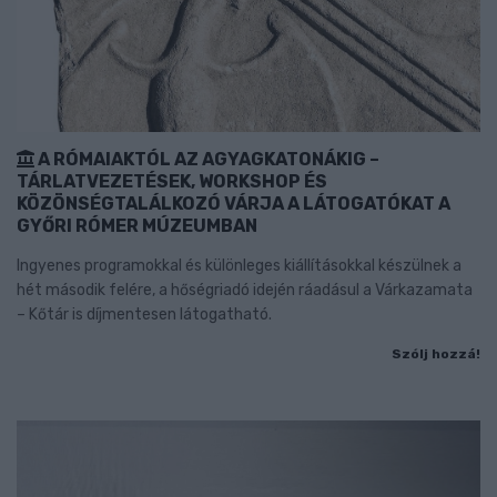
A RÓMAIAKTÓL AZ AGYAGKATONÁKIG –
TÁRLATVEZETÉSEK, WORKSHOP ÉS
KÖZÖNSÉGTALÁLKOZÓ VÁRJA A LÁTOGATÓKAT A
GYŐRI RÓMER MÚZEUMBAN
Ingyenes programokkal és különleges kiállításokkal készülnek a
hét második felére, a hőségriadó idején ráadásul a Várkazamata
– Kőtár is díjmentesen látogatható.
Szólj hozzá!