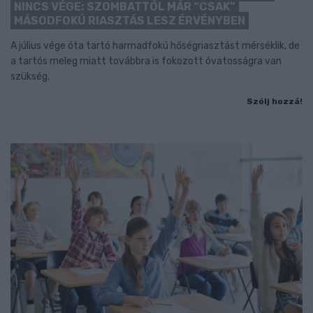
NINCS VÉGE: SZOMBATTÓL MÁR “CSAK”
MÁSODFOKÚ RIASZTÁS LESZ ÉRVÉNYBEN
A július vége óta tartó harmadfokú hőségriasztást mérséklik, de
a tartós meleg miatt továbbra is fokozott óvatosságra van
szükség.
Szólj hozzá!