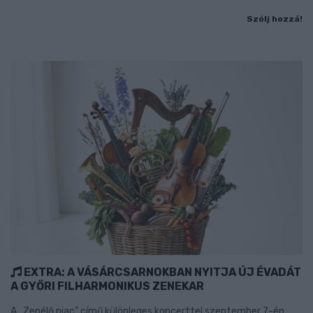
Szólj hozzá!
EXTRA: A VÁSÁRCSARNOKBAN NYITJA ÚJ ÉVADÁT
A GYŐRI FILHARMONIKUS ZENEKAR
A „Zenélő piac” című különleges koncerttel szeptember 7-én