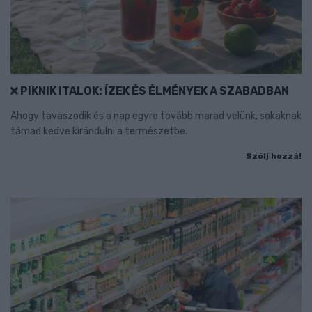
PIKNIK ITALOK: ÍZEK ÉS ÉLMÉNYEK A SZABADBAN
Ahogy tavaszodik és a nap egyre tovább marad velünk, sokaknak
támad kedve kirándulni a természetbe.
Szólj hozzá!