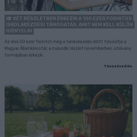
KÉT RÉSZLETBEN ÉRKEZIK A 100 EZER FORINTOS
ISKOLAKEZDÉSI TÁMOGATÁS, AMIT NEM KELL KÜLÖN
IGÉNYELNI
Az első 50 ezer forintot még a tanévkezdés előtt folyósítja a
Magyar Államkincstár, a második részlet novemberben, utalvány
formájában érkezik.
1 hozzászólás