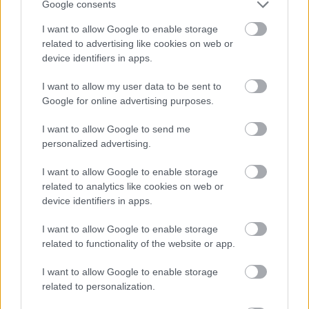
Google consents
I want to allow Google to enable storage
related to advertising like cookies on web or
device identifiers in apps.
I want to allow my user data to be sent to
Google for online advertising purposes.
I want to allow Google to send me
personalized advertising.
ENERGIATAKARÉKOSSÁG: KORÁBBAN KEZDŐDIK
I want to allow Google to enable storage
A GYŐRI AUDI ETO KC PÉNTEKI FELKÉSZÜLÉSI
related to analytics like cookies on web or
MÉRKŐZÉSE
device identifiers in apps.
Az energiaellátás tehermentesítése érdekében másfél órával
I want to allow Google to enable storage
előrébb hozták a Brest Bretagne Handball elleni találkozó
related to functionality of the website or app.
kezdését.
I want to allow Google to enable storage
1 hozzászólás
related to personalization.