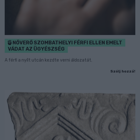
NŐVERŐ SZOMBATHELYI FÉRFI ELLEN EMELT
VÁDAT AZ ÜGYÉSZSÉG
A férfi a nyílt utcán kezdte verni áldozatát.
Szólj hozzá!