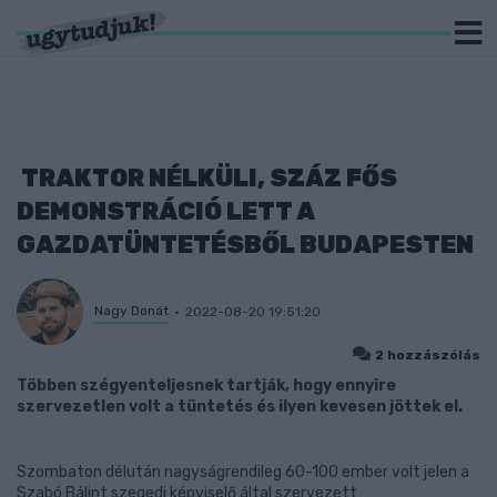
TRAKTOR NÉLKÜLI, SZÁZ FŐS
DEMONSTRÁCIÓ LETT A
GAZDATÜNTETÉSBŐL BUDAPESTEN
Nagy Donát
2022-08-20 19:51:20
2 hozzászólás
Többen szégyenteljesnek tartják, hogy ennyire
szervezetlen volt a tüntetés és ilyen kevesen jöttek el.
Szombaton délután nagyságrendileg 60-100 ember volt jelen a
Szabó Bálint szegedi képviselő által szervezett