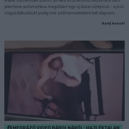
A BME vízmérnöke szerint a Paksi Atomerőmű helyzetére sem
jelentene automatikus megoldást egy új dunai vízlépcső - a jövő
vízgazdálkodását pedig már a klímamodellekre kell alapozni.
Szólj hozzá!
MEGRÁZÓ VIDEÓ BÁBOLNÁRÓL: HAJLÉKTALAN