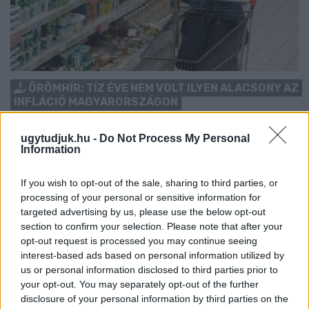
ÖRÖMHÍR: TÍZ ÉVE NEM VOLT ILYEN ALACSONY AZ
INFLÁCIÓ MAGYARORSZÁGON
Júliusban mindössze 1,2 százalékkal emelkedtek éves
ugytudjuk.hu -
Do Not Process My Personal
összevetésben a fogyasztói árak, miközben az élelmiszerek ára
Information
már csökkent.
Szólj hozzá!
If you wish to opt-out of the sale, sharing to third parties, or
processing of your personal or sensitive information for
targeted advertising by us, please use the below opt-out
section to confirm your selection. Please note that after your
opt-out request is processed you may continue seeing
interest-based ads based on personal information utilized by
us or personal information disclosed to third parties prior to
your opt-out. You may separately opt-out of the further
disclosure of your personal information by third parties on the