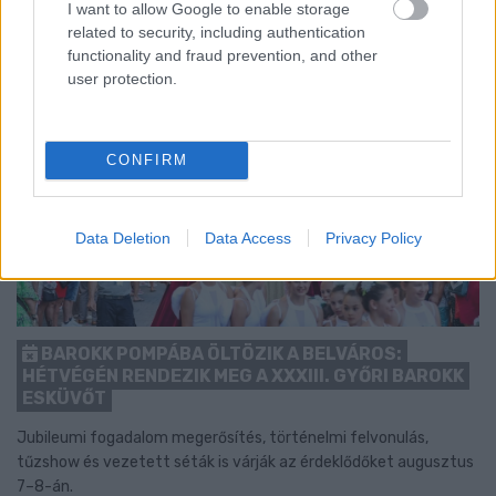
I want to allow Google to enable storage
related to security, including authentication
functionality and fraud prevention, and other
user protection.
CONFIRM
Data Deletion
Data Access
Privacy Policy
BAROKK POMPÁBA ÖLTÖZIK A BELVÁROS:
HÉTVÉGÉN RENDEZIK MEG A XXXIII. GYŐRI BAROKK
ESKÜVŐT
Jubileumi fogadalom megerősítés, történelmi felvonulás,
tűzshow és vezetett séták is várják az érdeklődőket augusztus
7–8-án.