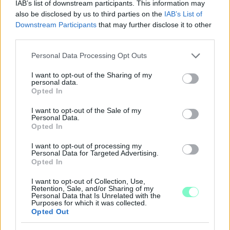
IAB’s list of downstream participants. This information may
also be disclosed by us to third parties on the
IAB’s List of
Downstream Participants
that may further disclose it to other
third parties.
Please note that this website/app uses one or more Google
Personal Data Processing Opt Outs
services and may gather and store information including but
not limited to your visit or usage behaviour. You may click to
I want to opt-out of the Sharing of my
personal data.
grant or deny consent to Google and its third-party tags to
A BAROKK ÖSSZES ÁRNYALATA ÉS MÉG EGY SOR
Opted In
use your data for below specified purposes in below Google
KIVÁLÓ PROGRAM VÁR MINDENKIT EZEN A HÉTVÉGÉN
consent section.
I want to opt-out of the Sale of my
GYŐRBEN
Personal Data.
Opted In
Középpontban a hagyományőrzés, de lesz Pogány Induló és
Majka koncert, jóga szeánsz, “borhajózás” és egy csomó minden
I want to opt-out of processing my
más.
Personal Data for Targeted Advertising.
Opted In
Szólj hozzá!
I want to opt-out of Collection, Use,
Retention, Sale, and/or Sharing of my
Personal Data that Is Unrelated with the
Purposes for which it was collected.
Opted Out