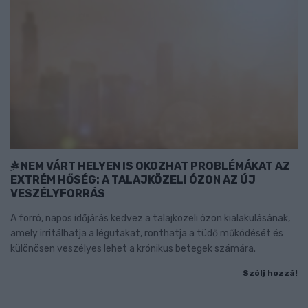
NEM VÁRT HELYEN IS OKOZHAT PROBLÉMÁKAT AZ
EXTRÉM HŐSÉG: A TALAJKÖZELI ÓZON AZ ÚJ
VESZÉLYFORRÁS
A forró, napos időjárás kedvez a talajközeli ózon kialakulásának,
amely irritálhatja a légutakat, ronthatja a tüdő működését és
különösen veszélyes lehet a krónikus betegek számára.
Szólj hozzá!