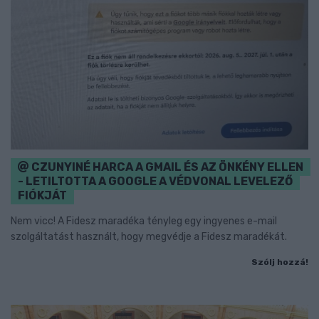
CZUNYINÉ HARCA A GMAIL ÉS AZ ÖNKÉNY ELLEN
- LETILTOTTA A GOOGLE A VÉDVONAL LEVELEZŐ
FIÓKJÁT
Nem vicc! A Fidesz maradéka tényleg egy ingyenes e-mail
szolgáltatást használt, hogy megvédje a Fidesz maradékát.
Szólj hozzá!