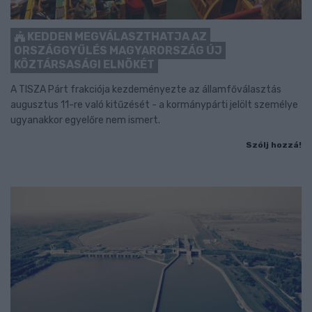
KEDDEN MEGVÁLASZTHATJA AZ
ORSZÁGGYŰLÉS MAGYARORSZÁG ÚJ
KÖZTÁRSASÁGI ELNÖKÉT
A TISZA Párt frakciója kezdeményezte az államfőválasztás
augusztus 11-re való kitűzését - a kormánypárti jelölt személye
ugyanakkor egyelőre nem ismert.
Szólj hozzá!