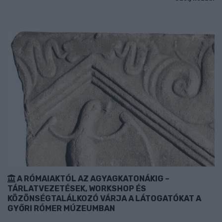
A RÓMAIAKTÓL AZ AGYAGKATONÁKIG –
TÁRLATVEZETÉSEK, WORKSHOP ÉS
KÖZÖNSÉGTALÁLKOZÓ VÁRJA A LÁTOGATÓKAT A
GYŐRI RÓMER MÚZEUMBAN