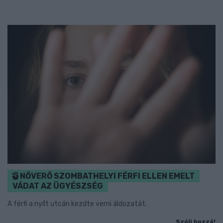
NŐVERŐ SZOMBATHELYI FÉRFI ELLEN EMELT
VÁDAT AZ ÜGYÉSZSÉG
A férfi a nyílt utcán kezdte verni áldozatát.
Szólj hozzá!