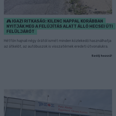
IGAZI RITKASÁG: KILENC NAPPAL KORÁBBAN
NYITJÁK MEG A FELÚJÍTÁS ALATT ÁLLÓ HECSEI ÚTI
FELÜLJÁRÓT
Hétfőn hajnali négy órától ismét minden közlekedő használhatja
az átkelőt, az autóbuszok is visszatérnek eredeti útvonalukra.
Szólj hozzá!