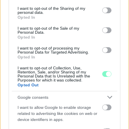
services and may gather and store information including but
Középpontban a hagyományőrzés, de lesz Pogány Induló és
not limited to your visit or usage behaviour. You may click to
I want to opt-out of the Sharing of my
personal data.
Majka koncert, jóga szeánsz, “borhajózás” és egy csomó minden
grant or deny consent to Google and its third-party tags to
Opted In
más.
use your data for below specified purposes in below Google
consent section.
I want to opt-out of the Sale of my
Szólj hozzá!
Personal Data.
Opted In
I want to opt-out of processing my
Personal Data for Targeted Advertising.
Opted In
I want to opt-out of Collection, Use,
Retention, Sale, and/or Sharing of my
Personal Data that Is Unrelated with the
Purposes for which it was collected.
Opted Out
Google consents
I want to allow Google to enable storage
related to advertising like cookies on web or
device identifiers in apps.