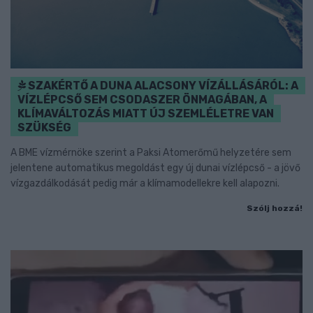
SZAKÉRTŐ A DUNA ALACSONY VÍZÁLLÁSÁRÓL: A
VÍZLÉPCSŐ SEM CSODASZER ÖNMAGÁBAN, A
KLÍMAVÁLTOZÁS MIATT ÚJ SZEMLÉLETRE VAN
SZÜKSÉG
A BME vízmérnöke szerint a Paksi Atomerőmű helyzetére sem
jelentene automatikus megoldást egy új dunai vízlépcső - a jövő
vízgazdálkodását pedig már a klímamodellekre kell alapozni.
Szólj hozzá!