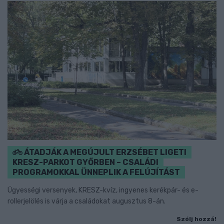
ÁTADJÁK A MEGÚJULT ERZSÉBET LIGETI
KRESZ-PARKOT GYŐRBEN – CSALÁDI
PROGRAMOKKAL ÜNNEPLIK A FELÚJÍTÁST
Ügyességi versenyek, KRESZ-kvíz, ingyenes kerékpár- és e-
rollerjelölés is várja a családokat augusztus 8-án.
Szólj hozzá!