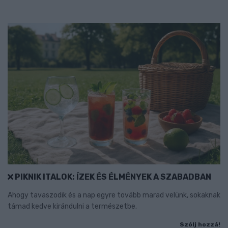
PIKNIK ITALOK: ÍZEK ÉS ÉLMÉNYEK A SZABADBAN
Ahogy tavaszodik és a nap egyre tovább marad velünk, sokaknak
támad kedve kirándulni a természetbe.
Szólj hozzá!