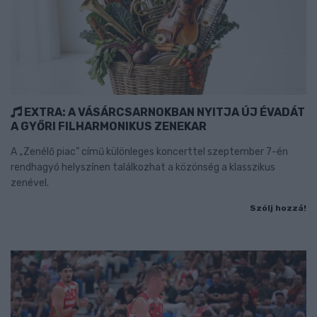
EXTRA: A VÁSÁRCSARNOKBAN NYITJA ÚJ ÉVADÁT
A GYŐRI FILHARMONIKUS ZENEKAR
A „Zenélő piac” című különleges koncerttel szeptember 7-én
rendhagyó helyszínen találkozhat a közönség a klasszikus
zenével.
Szólj hozzá!