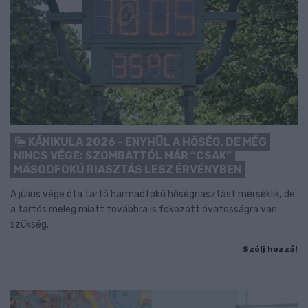
KÁNIKULA 2026 - ENYHÜL A HŐSÉG, DE MÉG
NINCS VÉGE: SZOMBATTÓL MÁR “CSAK”
MÁSODFOKÚ RIASZTÁS LESZ ÉRVÉNYBEN
A július vége óta tartó harmadfokú hőségriasztást mérséklik, de
a tartós meleg miatt továbbra is fokozott óvatosságra van
szükség.
Szólj hozzá!