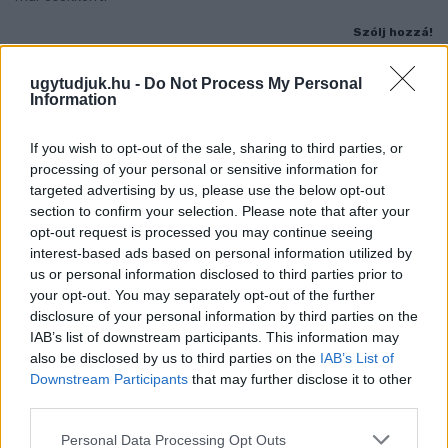
Szólj hozzá!
ugytudjuk.hu -
Do Not Process My Personal
Information
If you wish to opt-out of the sale, sharing to third parties, or
processing of your personal or sensitive information for
targeted advertising by us, please use the below opt-out
section to confirm your selection. Please note that after your
opt-out request is processed you may continue seeing
interest-based ads based on personal information utilized by
us or personal information disclosed to third parties prior to
your opt-out. You may separately opt-out of the further
disclosure of your personal information by third parties on the
IAB’s list of downstream participants. This information may
also be disclosed by us to third parties on the
IAB’s List of
Downstream Participants
that may further disclose it to other
A BAROKK ÖSSZES ÁRNYALATA ÉS MÉG EGY SOR
third parties.
KIVÁLÓ PROGRAM VÁR MINDENKIT EZEN A HÉTVÉGÉN
GYŐRBEN
Please note that this website/app uses one or more Google
Personal Data Processing Opt Outs