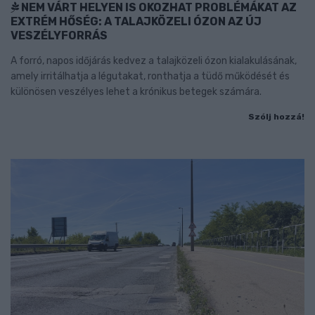
NEM VÁRT HELYEN IS OKOZHAT PROBLÉMÁKAT AZ
EXTRÉM HŐSÉG: A TALAJKÖZELI ÓZON AZ ÚJ
VESZÉLYFORRÁS
A forró, napos időjárás kedvez a talajközeli ózon kialakulásának,
amely irritálhatja a légutakat, ronthatja a tüdő működését és
különösen veszélyes lehet a krónikus betegek számára.
Szólj hozzá!