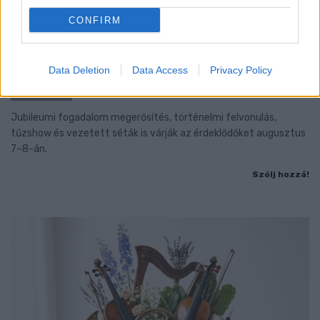
CONFIRM
BAROKK POMPÁBA ÖLTÖZIK A BELVÁROS:
Data Deletion
Data Access
Privacy Policy
HÉTVÉGÉN RENDEZIK MEG A XXXIII. GYŐRI BAROKK
ESKÜVŐT
Jubileumi fogadalom megerősítés, történelmi felvonulás,
tűzshow és vezetett séták is várják az érdeklődőket augusztus
7–8-án.
Szólj hozzá!