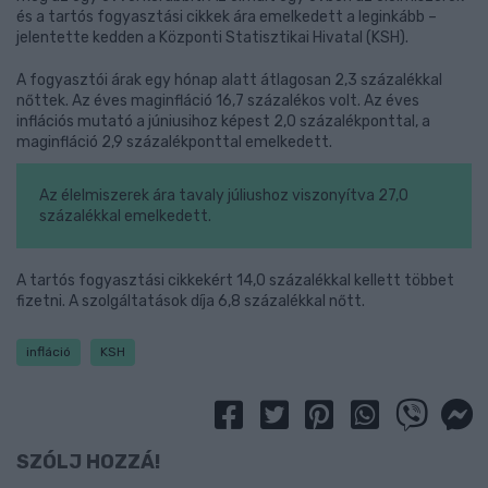
és a tartós fogyasztási cikkek ára emelkedett a leginkább –
jelentette kedden a Központi Statisztikai Hivatal (KSH).
A fogyasztói árak egy hónap alatt átlagosan 2,3 százalékkal
nőttek. Az éves maginfláció 16,7 százalékos volt. Az éves
inflációs mutató a júniusihoz képest 2,0 százalékponttal, a
maginfláció 2,9 százalékponttal emelkedett.
Az élelmiszerek ára tavaly júliushoz viszonyítva 27,0
százalékkal emelkedett.
A tartós fogyasztási cikkekért 14,0 százalékkal kellett többet
fizetni. A szolgáltatások díja 6,8 százalékkal nőtt.
infláció
KSH
SZÓLJ HOZZÁ!