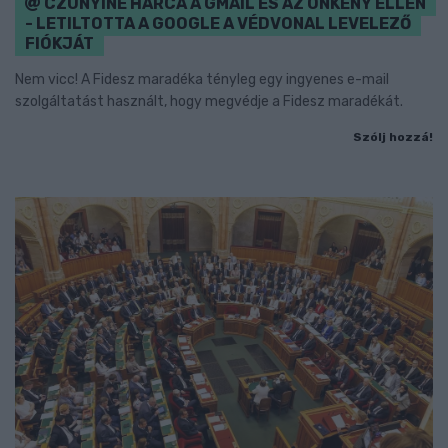
CZUNYINÉ HARCA A GMAIL ÉS AZ ÖNKÉNY ELLEN
- LETILTOTTA A GOOGLE A VÉDVONAL LEVELEZŐ
FIÓKJÁT
Nem vicc! A Fidesz maradéka tényleg egy ingyenes e-mail
szolgáltatást használt, hogy megvédje a Fidesz maradékát.
Szólj hozzá!