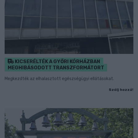
KICSERÉLTÉK A GYŐRI KÓRHÁZBAN
MEGHIBÁSODOTT TRANSZFORMÁTORT
Megkezdték az elhalasztott egészségügyi ellátásokat.
Szólj hozzá!