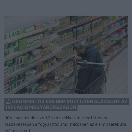
ÖRÖMHÍR: TÍZ ÉVE NEM VOLT ILYEN ALACSONY AZ
INFLÁCIÓ MAGYARORSZÁGON
Júliusban mindössze 1,2 százalékkal emelkedtek éves
összevetésben a fogyasztói árak, miközben az élelmiszerek ára
már csökkent.