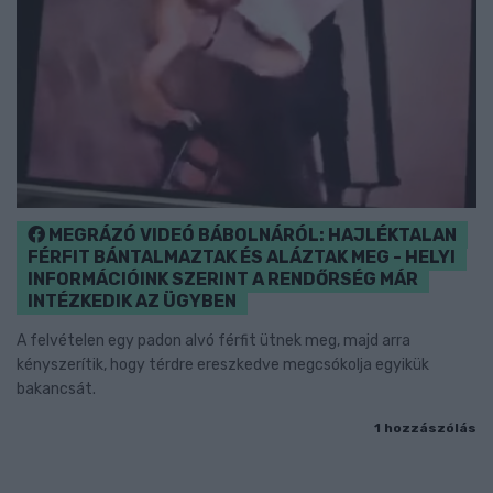
MEGRÁZÓ VIDEÓ BÁBOLNÁRÓL: HAJLÉKTALAN
FÉRFIT BÁNTALMAZTAK ÉS ALÁZTAK MEG - HELYI
INFORMÁCIÓINK SZERINT A RENDŐRSÉG MÁR
INTÉZKEDIK AZ ÜGYBEN
A felvételen egy padon alvó férfit ütnek meg, majd arra
kényszerítik, hogy térdre ereszkedve megcsókolja egyikük
bakancsát.
1 hozzászólás