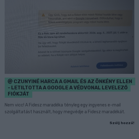
CZUNYINÉ HARCA A GMAIL ÉS AZ ÖNKÉNY ELLEN
- LETILTOTTA A GOOGLE A VÉDVONAL LEVELEZŐ
FIÓKJÁT
Nem vicc! A Fidesz maradéka tényleg egy ingyenes e-mail
szolgáltatást használt, hogy megvédje a Fidesz maradékát.
Szólj hozzá!