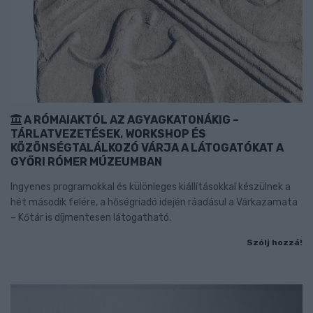
A RÓMAIAKTÓL AZ AGYAGKATONÁKIG –
TÁRLATVEZETÉSEK, WORKSHOP ÉS
KÖZÖNSÉGTALÁLKOZÓ VÁRJA A LÁTOGATÓKAT A
GYŐRI RÓMER MÚZEUMBAN
Ingyenes programokkal és különleges kiállításokkal készülnek a
hét második felére, a hőségriadó idején ráadásul a Várkazamata
– Kőtár is díjmentesen látogatható.
Szólj hozzá!