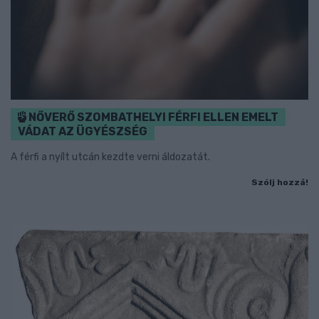
NŐVERŐ SZOMBATHELYI FÉRFI ELLEN EMELT
VÁDAT AZ ÜGYÉSZSÉG
A férfi a nyílt utcán kezdte verni áldozatát.
Szólj hozzá!