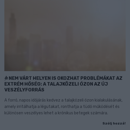
NEM VÁRT HELYEN IS OKOZHAT PROBLÉMÁKAT AZ
EXTRÉM HŐSÉG: A TALAJKÖZELI ÓZON AZ ÚJ
VESZÉLYFORRÁS
A forró, napos időjárás kedvez a talajközeli ózon kialakulásának,
amely irritálhatja a légutakat, ronthatja a tüdő működését és
különösen veszélyes lehet a krónikus betegek számára.
Szólj hozzá!