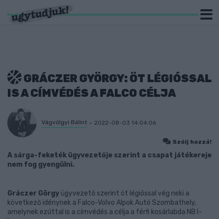
GRÁCZER GYÖRGY: ÖT LÉGIÓSSAL
IS A CÍMVÉDÉS A FALCO CÉLJA
Vágvölgyi Bálint
2022-08-03 14:04:06
Szólj hozzá!
A sárga-feketék ügyvezetője szerint a csapat játékereje
nem fog gyengülni.
Gráczer Görgy
ügyvezető szerint öt légióssal vég neki a
következő idénynek a Falco-Volvo Alpok Autó Szombathely,
amelynek ezúttal is a címvédés a célja a férfi kosárlabda NB I-