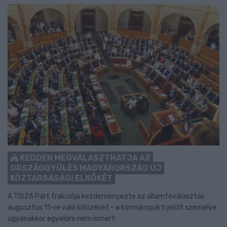
KEDDEN MEGVÁLASZTHATJA AZ
ORSZÁGGYŰLÉS MAGYARORSZÁG ÚJ
KÖZTÁRSASÁGI ELNÖKÉT
A TISZA Párt frakciója kezdeményezte az államfőválasztás
augusztus 11-re való kitűzését - a kormánypárti jelölt személye
ugyanakkor egyelőre nem ismert.