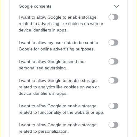
Google consents
I want to allow Google to enable storage
related to advertising like cookies on web or
device identifiers in apps.
I want to allow my user data to be sent to
Google for online advertising purposes.
I want to allow Google to send me
personalized advertising.
I want to allow Google to enable storage
ENERGIATAKARÉKOSSÁG: KORÁBBAN KEZDŐDIK
related to analytics like cookies on web or
A GYŐRI AUDI ETO KC PÉNTEKI FELKÉSZÜLÉSI
device identifiers in apps.
MÉRKŐZÉSE
I want to allow Google to enable storage
Az energiaellátás tehermentesítése érdekében másfél órával
related to functionality of the website or app.
előrébb hozták a Brest Bretagne Handball elleni találkozó
kezdését.
I want to allow Google to enable storage
related to personalization.
1 hozzászólás