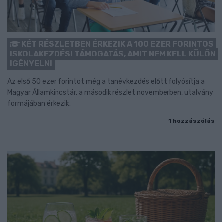
KÉT RÉSZLETBEN ÉRKEZIK A 100 EZER FORINTOS
ISKOLAKEZDÉSI TÁMOGATÁS, AMIT NEM KELL KÜLÖN
IGÉNYELNI
Az első 50 ezer forintot még a tanévkezdés előtt folyósítja a
Magyar Államkincstár, a második részlet novemberben, utalvány
formájában érkezik.
1 hozzászólás