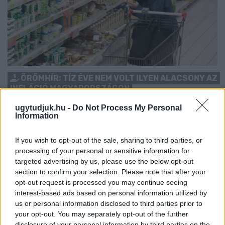
ÖRÖMHÍR: TÍZ ÉVE NEM VOLT ILYEN ALACSONY AZ
INFLÁCIÓ MAGYARORSZÁGON
Júliusban mindössze 1,2 százalékkal emelkedtek éves
ugytudjuk.hu -
Do Not Process My Personal
Information
összevetésben a fogyasztói árak, miközben az élelmiszerek ára
már csökkent.
If you wish to opt-out of the sale, sharing to third parties, or
Szólj hozzá!
processing of your personal or sensitive information for
targeted advertising by us, please use the below opt-out
section to confirm your selection. Please note that after your
opt-out request is processed you may continue seeing
interest-based ads based on personal information utilized by
us or personal information disclosed to third parties prior to
your opt-out. You may separately opt-out of the further
disclosure of your personal information by third parties on the