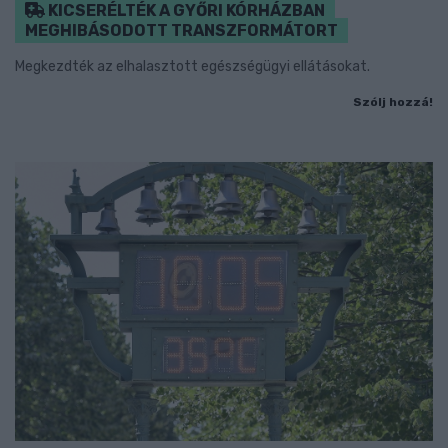
KICSERÉLTÉK A GYŐRI KÓRHÁZBAN
MEGHIBÁSODOTT TRANSZFORMÁTORT
Megkezdték az elhalasztott egészségügyi ellátásokat.
Szólj hozzá!