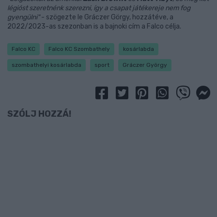
légióst szeretnénk szerezni, így a csapat játékereje nem fog
gyengülni"
- szögezte le Gráczer Görgy, hozzátéve, a
2022/2023-as szezonban is a bajnoki cím a Falco célja.
Falco KC
Falco KC Szombathely
kosárlabda
szombathelyi kosárlabda
sport
Gráczer György
SZÓLJ HOZZÁ!