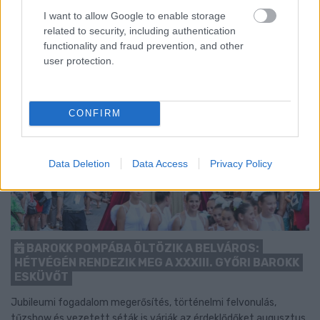
I want to allow Google to enable storage
related to security, including authentication
functionality and fraud prevention, and other
user protection.
CONFIRM
Data Deletion
Data Access
Privacy Policy
BAROKK POMPÁBA ÖLTÖZIK A BELVÁROS:
HÉTVÉGÉN RENDEZIK MEG A XXXIII. GYŐRI BAROKK
ESKÜVŐT
Jubileumi fogadalom megerősítés, történelmi felvonulás,
tűzshow és vezetett séták is várják az érdeklődőket augusztus