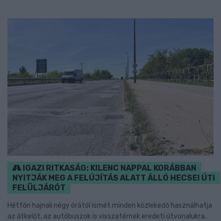
IGAZI RITKASÁG: KILENC NAPPAL KORÁBBAN
NYITJÁK MEG A FELÚJÍTÁS ALATT ÁLLÓ HECSEI ÚTI
FELÜLJÁRÓT
Hétfőn hajnali négy órától ismét minden közlekedő használhatja
az átkelőt, az autóbuszok is visszatérnek eredeti útvonalukra.