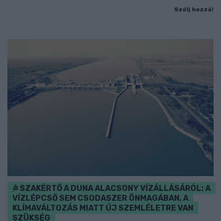
Szólj hozzá!
SZAKÉRTŐ A DUNA ALACSONY VÍZÁLLÁSÁRÓL: A
VÍZLÉPCSŐ SEM CSODASZER ÖNMAGÁBAN, A
KLÍMAVÁLTOZÁS MIATT ÚJ SZEMLÉLETRE VAN
SZÜKSÉG