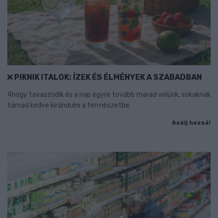
PIKNIK ITALOK: ÍZEK ÉS ÉLMÉNYEK A SZABADBAN
Ahogy tavaszodik és a nap egyre tovább marad velünk, sokaknak
támad kedve kirándulni a természetbe.
Szólj hozzá!