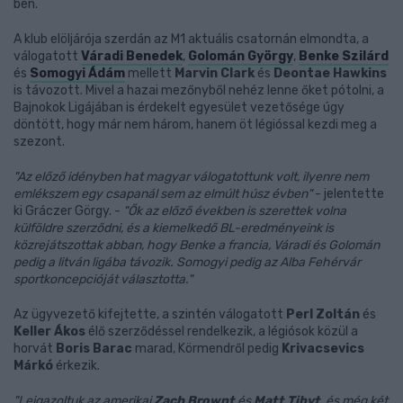
ben.
A klub elöljárója szerdán az M1 aktuális csatornán elmondta, a
válogatott
Váradi Benedek
,
Golomán György
,
Benke Szilárd
és
Somogyi Ádám
mellett
Marvin Clark
és
Deontae Hawkins
is távozott. Mivel a hazai mezőnyből nehéz lenne őket pótolni, a
Bajnokok Ligájában is érdekelt egyesület vezetősége úgy
döntött, hogy már nem három, hanem öt légióssal kezdi meg a
szezont.
"Az előző idényben hat magyar válogatottunk volt, ilyenre nem
emlékszem egy csapanál sem az elmúlt húsz évben"
- jelentette
ki Gráczer Görgy. -
"Ők az előző években is szerettek volna
külföldre szerződni, és a kiemelkedő BL-eredményeink is
közrejátszottak abban, hogy Benke a francia, Váradi és Golomán
pedig a litván ligába távozik. Somogyi pedig az Alba Fehérvár
sportkoncepcióját választotta."
Az ügyvezető kifejtette, a szintén válogatott
Perl Zoltán
és
Keller Ákos
élő szerződéssel rendelkezik, a légiósok közül a
horvát
Boris Barac
marad, Körmendről pedig
Krivacsevics
Márkó
érkezik.
"Leigazoltuk az amerikai
Zach Brownt
és
Matt Tibyt
, és még két