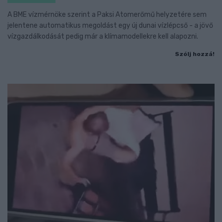
A BME vízmérnöke szerint a Paksi Atomerőmű helyzetére sem
jelentene automatikus megoldást egy új dunai vízlépcső - a jövő
vízgazdálkodását pedig már a klímamodellekre kell alapozni.
Szólj hozzá!