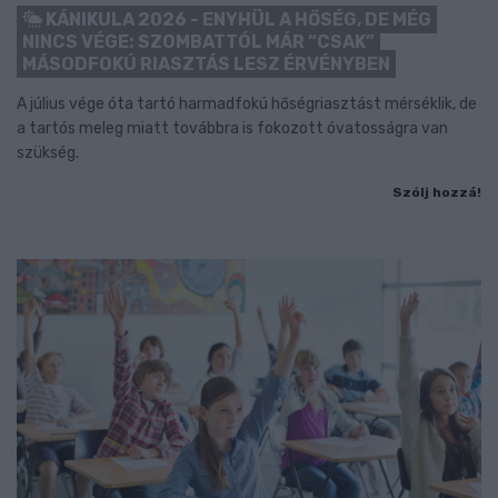
KÁNIKULA 2026 - ENYHÜL A HŐSÉG, DE MÉG
NINCS VÉGE: SZOMBATTÓL MÁR “CSAK”
MÁSODFOKÚ RIASZTÁS LESZ ÉRVÉNYBEN
A július vége óta tartó harmadfokú hőségriasztást mérséklik, de
a tartós meleg miatt továbbra is fokozott óvatosságra van
szükség.
Szólj hozzá!