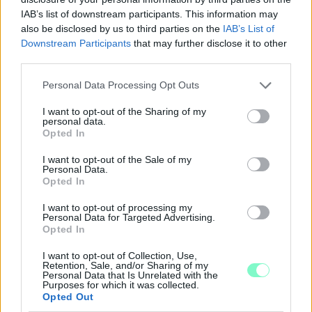
IAB’s list of downstream participants. This information may
also be disclosed by us to third parties on the
IAB’s List of
Downstream Participants
that may further disclose it to other
third parties.
Please note that this website/app uses one or more Google
Personal Data Processing Opt Outs
services and may gather and store information including but
not limited to your visit or usage behaviour. You may click to
I want to opt-out of the Sharing of my
personal data.
grant or deny consent to Google and its third-party tags to
Opted In
use your data for below specified purposes in below Google
A BAROKK ÖSSZES ÁRNYALATA ÉS MÉG EGY SOR
consent section.
KIVÁLÓ PROGRAM VÁR MINDENKIT EZEN A HÉTVÉGÉN
I want to opt-out of the Sale of my
Personal Data.
GYŐRBEN
Opted In
Középpontban a hagyományőrzés, de lesz Pogány Induló és
I want to opt-out of processing my
Majka koncert, jóga szeánsz, “borhajózás” és egy csomó minden
Personal Data for Targeted Advertising.
más.
Opted In
Szólj hozzá!
I want to opt-out of Collection, Use,
Retention, Sale, and/or Sharing of my
Personal Data that Is Unrelated with the
Purposes for which it was collected.
Opted Out