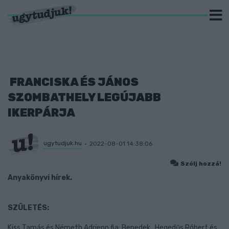
FRANCISKA ÉS JÁNOS
SZOMBATHELY LEGÚJABB
IKERPÁRJA
ugytudjuk.hu
2022-08-01 14:38:06
Szólj hozzá!
Anyakönyvi hírek.
SZÜLETÉS:
Kiss Tamás és Németh Adrienn fia: Benedek, Hegedűs Róbert és