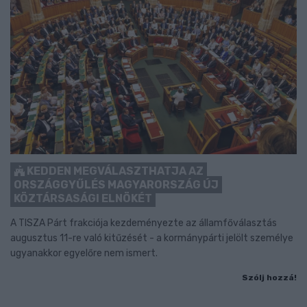
KEDDEN MEGVÁLASZTHATJA AZ
ORSZÁGGYŰLÉS MAGYARORSZÁG ÚJ
KÖZTÁRSASÁGI ELNÖKÉT
A TISZA Párt frakciója kezdeményezte az államfőválasztás
augusztus 11-re való kitűzését - a kormánypárti jelölt személye
ugyanakkor egyelőre nem ismert.
Szólj hozzá!