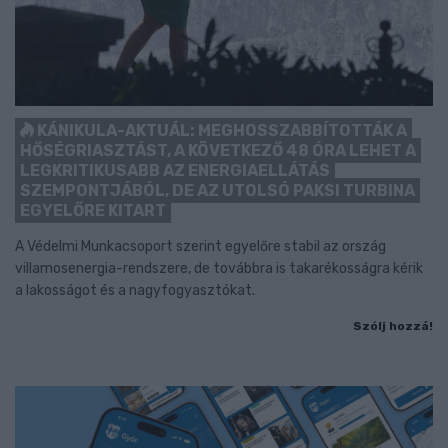
KÁNIKULA-AKTUÁL: MEGHOSSZABBÍTOTTÁK A
HŐSÉGRIASZTÁST, A KÖVETKEZŐ 48 ÓRA LEHET A
LEGKRITIKUSABB AZ ENERGIAELLÁTÁS
SZEMPONTJÁBÓL, DE AZ UTOLSÓ PAKSI TURBINA
EGYELŐRE KITART
A Védelmi Munkacsoport szerint egyelőre stabil az ország
villamosenergia-rendszere, de továbbra is takarékosságra kérik
a lakosságot és a nagyfogyasztókat.
Szólj hozzá!