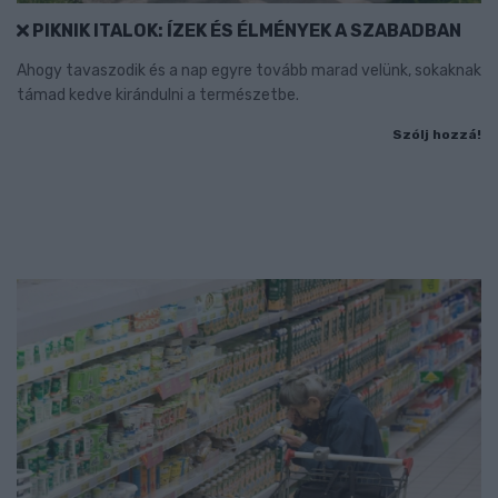
PIKNIK ITALOK: ÍZEK ÉS ÉLMÉNYEK A SZABADBAN
Ahogy tavaszodik és a nap egyre tovább marad velünk, sokaknak
támad kedve kirándulni a természetbe.
Szólj hozzá!