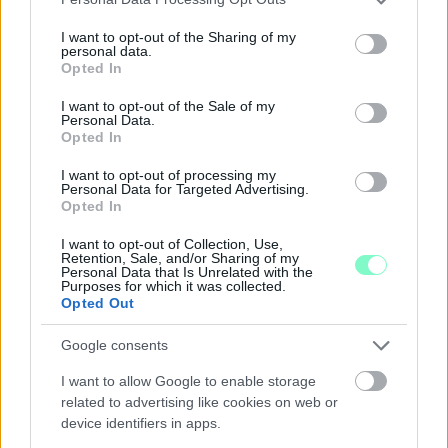
zenével.
services and may gather and store information including but
not limited to your visit or usage behaviour. You may click to
I want to opt-out of the Sharing of my
Szólj hozzá!
personal data.
grant or deny consent to Google and its third-party tags to
Opted In
use your data for below specified purposes in below Google
consent section.
I want to opt-out of the Sale of my
Personal Data.
Opted In
I want to opt-out of processing my
Personal Data for Targeted Advertising.
Opted In
I want to opt-out of Collection, Use,
Retention, Sale, and/or Sharing of my
Personal Data that Is Unrelated with the
Purposes for which it was collected.
Opted Out
Google consents
I want to allow Google to enable storage
related to advertising like cookies on web or
PERL, VÁRADI ÉS TANOH DEZ IS OTT VAN A FÉRFI
device identifiers in apps.
KOSÁRLABDA-VÁLOGATOTT SZŰKÍTETT
KERETÉBEN