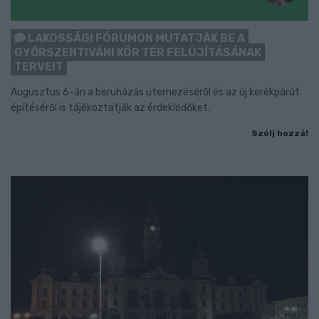
LAKOSSÁGI FÓRUMON MUTATJÁK BE A
GYŐRSZENTIVÁNI KÖR TÉR FELÚJÍTÁSÁNAK
TERVEIT
Augusztus 6-án a beruházás ütemezéséről és az új kerékpárút
építéséről is tájékoztatják az érdeklődőket.
Szólj hozzá!