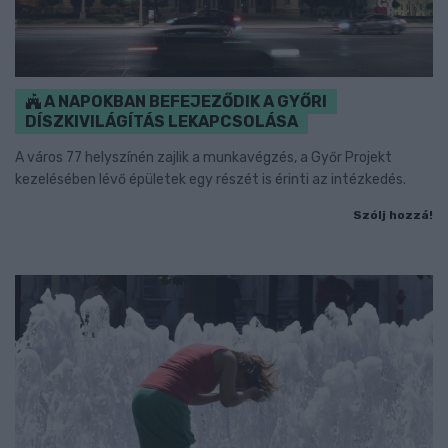
A NAPOKBAN BEFEJEZŐDIK A GYŐRI
DÍSZKIVILÁGÍTÁS LEKAPCSOLÁSA
A város 77 helyszínén zajlik a munkavégzés, a Győr Projekt
kezelésében lévő épületek egy részét is érinti az intézkedés.
Szólj hozzá!