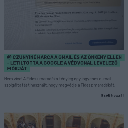
CZUNYINÉ HARCA A GMAIL ÉS AZ ÖNKÉNY ELLEN
- LETILTOTTA A GOOGLE A VÉDVONAL LEVELEZŐ
FIÓKJÁT
Nem vicc! A Fidesz maradéka tényleg egy ingyenes e-mail
szolgáltatást használt, hogy megvédje a Fidesz maradékát.
Szólj hozzá!