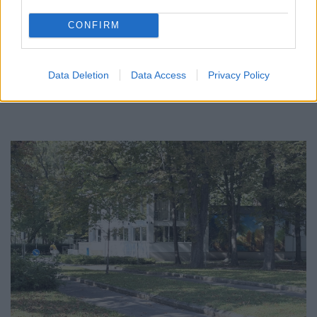
BERUHÁZÁSI CSOMAGGAL ERŐSÍTIK
MAGYARORSZÁG ENERGIAELLÁTÁSÁT, MIKÖZBEN
CONFIRM
TOVÁBBRA IS KRITIKUS NAPOK ELÉ NÉZ AZ ORSZÁG
Átfogó energetikai fejlesztési programot fogadott el a
kormány.
Data Deletion
Data Access
Privacy Policy
Szólj hozzá!