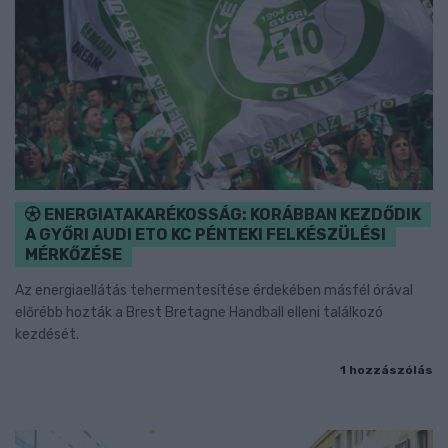
ENERGIATAKARÉKOSSÁG: KORÁBBAN KEZDŐDIK
A GYŐRI AUDI ETO KC PÉNTEKI FELKÉSZÜLÉSI
MÉRKŐZÉSE
Az energiaellátás tehermentesítése érdekében másfél órával
előrébb hozták a Brest Bretagne Handball elleni találkozó
kezdését.
1 hozzászólás