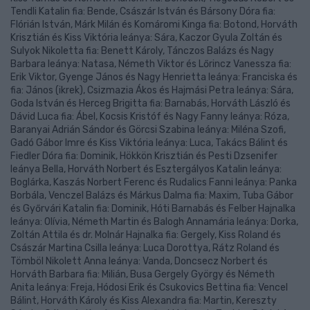
Tendli Katalin fia: Bende, Császár István és Bársony Dóra fia:
Flórián István, Márk Milán és Komáromi Kinga fia: Botond, Horváth
Krisztián és Kiss Viktória leánya: Sára, Kaczor Gyula Zoltán és
Sulyok Nikoletta fia: Benett Károly, Tánczos Balázs és Nagy
Barbara leánya: Natasa, Németh Viktor és Lőrincz Vanessza fia:
Erik Viktor, Gyenge János és Nagy Henrietta leánya: Franciska és
fia: János (ikrek), Csizmazia Ákos és Hajmási Petra leánya: Sára,
Goda István és Herceg Brigitta fia: Barnabás, Horváth László és
Dávid Luca fia: Ábel, Kocsis Kristóf és Nagy Fanny leánya: Róza,
Baranyai Adrián Sándor és Görcsi Szabina leánya: Miléna Szofi,
Gadó Gábor Imre és Kiss Viktória leánya: Luca, Takács Bálint és
Fiedler Dóra fia: Dominik, Hökkön Krisztián és Pesti Dzsenifer
leánya Bella, Horváth Norbert és Esztergályos Katalin leánya:
Boglárka, Kaszás Norbert Ferenc és Rudalics Fanni leánya: Panka
Borbála, Venczel Balázs és Márkus Dalma fia: Maxim, Tuba Gábor
és Győrvári Katalin fia: Dominik, Hóti Barnabás és Felber Hajnalka
leánya: Olívia, Németh Martin és Balogh Annamária leánya: Dorka,
Zoltán Attila és dr. Molnár Hajnalka fia: Gergely, Kiss Roland és
Császár Martina Csilla leánya: Luca Dorottya, Rátz Roland és
Tömböl Nikolett Anna leánya: Vanda, Doncsecz Norbert és
Horváth Barbara fia: Milián, Busa Gergely György és Németh
Anita leánya: Freja, Hódosi Erik és Csukovics Bettina fia: Vencel
Bálint, Horváth Károly és Kiss Alexandra fia: Martin, Kereszty