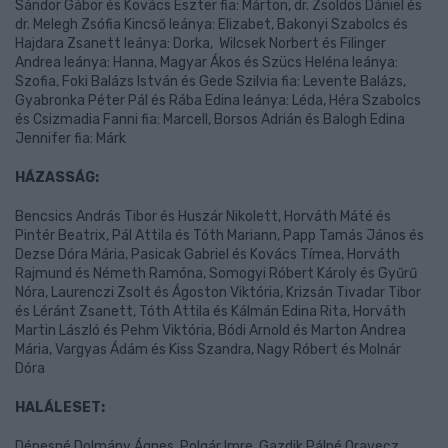
Sándor Gábor és Kovács Eszter fia: Márton, dr. Zsoldos Dániel és
dr. Melegh Zsófia Kincső leánya: Elizabet, Bakonyi Szabolcs és
Hajdara Zsanett leánya: Dorka, Wilcsek Norbert és Filinger
Andrea leánya: Hanna, Magyar Ákos és Szücs Heléna leánya:
Szofia, Foki Balázs István és Gede Szilvia fia: Levente Balázs,
Gyabronka Péter Pál és Rába Edina leánya: Léda, Héra Szabolcs
és Csizmadia Fanni fia: Marcell, Borsos Adrián és Balogh Edina
Jennifer fia: Márk
HÁZASSÁG:
Bencsics András Tibor és Huszár Nikolett, Horváth Máté és
Pintér Beatrix, Pál Attila és Tóth Mariann, Papp Tamás János és
Dezse Dóra Mária, Pasicak Gabriel és Kovács Tímea, Horváth
Rajmund és Németh Ramóna, Somogyi Róbert Károly és Gyűrű
Nóra, Laurenczi Zsolt és Ágoston Viktória, Krizsán Tivadar Tibor
és Léránt Zsanett, Tóth Attila és Kálmán Edina Rita, Horváth
Martin László és Pehm Viktória, Bódi Arnold és Marton Andrea
Mária, Vargyas Ádám és Kiss Szandra, Nagy Róbert és Molnár
Dóra
HALÁLESET:
Dénesné Dolmány Ágnes, Polgár Imre, Gazdik Pálné Oravecz