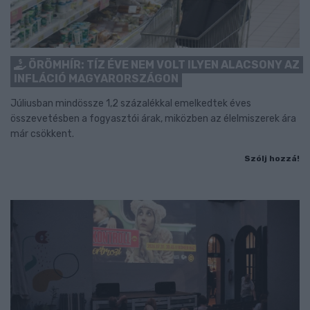
ÖRÖMHÍR: TÍZ ÉVE NEM VOLT ILYEN ALACSONY AZ
INFLÁCIÓ MAGYARORSZÁGON
Júliusban mindössze 1,2 százalékkal emelkedtek éves
összevetésben a fogyasztói árak, miközben az élelmiszerek ára
már csökkent.
Szólj hozzá!