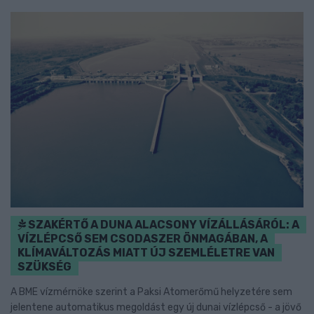
SZAKÉRTŐ A DUNA ALACSONY VÍZÁLLÁSÁRÓL: A
VÍZLÉPCSŐ SEM CSODASZER ÖNMAGÁBAN, A
KLÍMAVÁLTOZÁS MIATT ÚJ SZEMLÉLETRE VAN
SZÜKSÉG
A BME vízmérnöke szerint a Paksi Atomerőmű helyzetére sem
jelentene automatikus megoldást egy új dunai vízlépcső - a jövő