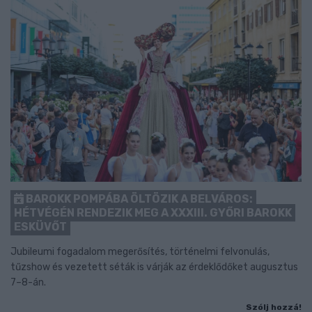
BAROKK POMPÁBA ÖLTÖZIK A BELVÁROS:
HÉTVÉGÉN RENDEZIK MEG A XXXIII. GYŐRI BAROKK
ESKÜVŐT
Jubileumi fogadalom megerősítés, történelmi felvonulás,
tűzshow és vezetett séták is várják az érdeklődőket augusztus
7–8-án.
Szólj hozzá!