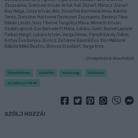
Zsuzsanna, Grenczer István Antal, Sali József, Mórocz József,
Kiss Helga, Csiza István, Illés Józsefné Kornfeind Anna, Kántor
Teréz, Dreiszker Mártonné Devecseri Zsuzsanna, Berényi Tibor,
Dékán László, Vass Tiborné Tengölics Mária, Németh István,
Szalai Lajosné Zax Bernadett Mária, Lukács Judit, Berndl Lajosné
Farkas Margit, Lukács István, Varga Dénes, Páncél Károly Gábor,
Koltay Éva Ibolyka, Böröcz Zoltánné Baumli Éva, Kiss Miklósné
Rábold Ildikó Beatrix, Bonczó Erzsébet, Varga Imre
Címlapfotónk illusztráció
Szombathely
születés
házasság
haláleset
anyakönyvi hírek
SZÓLJ HOZZÁ!