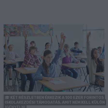
KÉT RÉSZLETBEN ÉRKEZIK A 100 EZER FORINTOS
ISKOLAKEZDÉSI TÁMOGATÁS, AMIT NEM KELL KÜLÖN
IGÉNYELNI