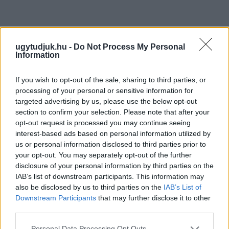
ugytudjuk.hu -
Do Not Process My Personal
Information
If you wish to opt-out of the sale, sharing to third parties, or
processing of your personal or sensitive information for
targeted advertising by us, please use the below opt-out
section to confirm your selection. Please note that after your
opt-out request is processed you may continue seeing
interest-based ads based on personal information utilized by
us or personal information disclosed to third parties prior to
your opt-out. You may separately opt-out of the further
disclosure of your personal information by third parties on the
IAB’s list of downstream participants. This information may
EXTRA: A VÁSÁRCSARNOKBAN NYITJA ÚJ ÉVADÁT
also be disclosed by us to third parties on the
IAB’s List of
A GYŐRI FILHARMONIKUS ZENEKAR
Downstream Participants
that may further disclose it to other
third parties.
A „Zenélő piac” című különleges koncerttel szeptember 7-én
rendhagyó helyszínen találkozhat a közönség a klasszikus
Please note that this website/app uses one or more Google
Personal Data Processing Opt Outs