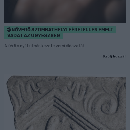
NŐVERŐ SZOMBATHELYI FÉRFI ELLEN EMELT
VÁDAT AZ ÜGYÉSZSÉG
A férfi a nyílt utcán kezdte verni áldozatát.
Szólj hozzá!