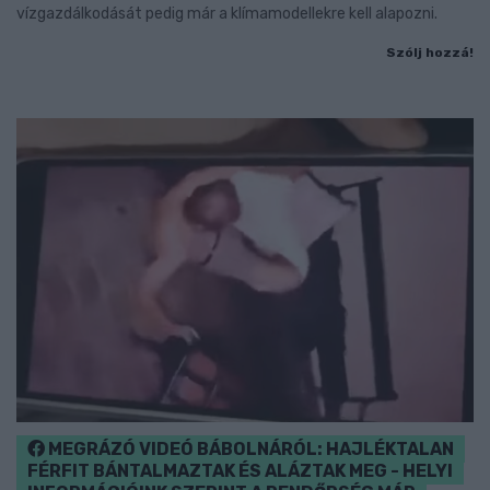
vízgazdálkodását pedig már a klímamodellekre kell alapozni.
Szólj hozzá!
MEGRÁZÓ VIDEÓ BÁBOLNÁRÓL: HAJLÉKTALAN
FÉRFIT BÁNTALMAZTAK ÉS ALÁZTAK MEG - HELYI