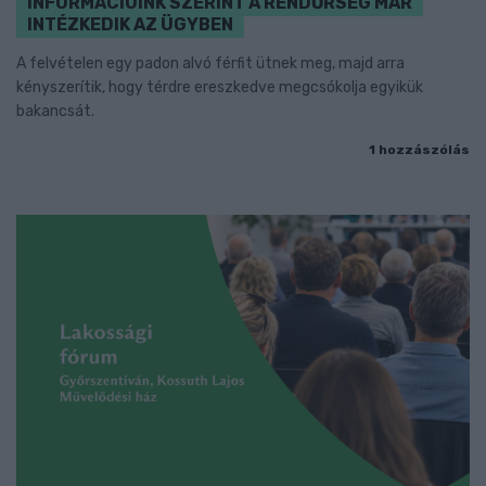
INFORMÁCIÓINK SZERINT A RENDŐRSÉG MÁR
INTÉZKEDIK AZ ÜGYBEN
A felvételen egy padon alvó férfit ütnek meg, majd arra
kényszerítik, hogy térdre ereszkedve megcsókolja egyikük
bakancsát.
1 hozzászólás