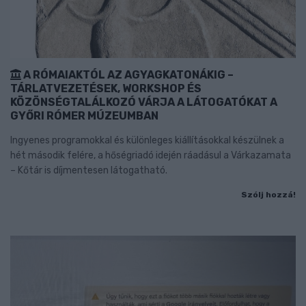
A RÓMAIAKTÓL AZ AGYAGKATONÁKIG –
TÁRLATVEZETÉSEK, WORKSHOP ÉS
KÖZÖNSÉGTALÁLKOZÓ VÁRJA A LÁTOGATÓKAT A
GYŐRI RÓMER MÚZEUMBAN
Ingyenes programokkal és különleges kiállításokkal készülnek a
hét második felére, a hőségriadó idején ráadásul a Várkazamata
– Kőtár is díjmentesen látogatható.
Szólj hozzá!