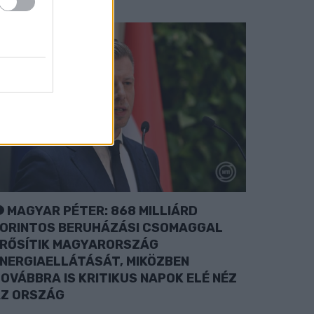
MAGYAR PÉTER: 868 MILLIÁRD
ORINTOS BERUHÁZÁSI CSOMAGGAL
RŐSÍTIK MAGYARORSZÁG
NERGIAELLÁTÁSÁT, MIKÖZBEN
OVÁBBRA IS KRITIKUS NAPOK ELÉ NÉZ
Z ORSZÁG