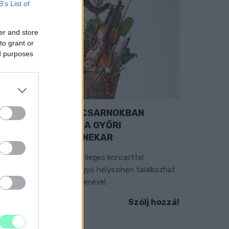
B’s List of
er and store
to grant or
ed purposes
EXTRA: A VÁSÁRCSARNOKBAN
YITJA ÚJ ÉVADÁT A GYŐRI
ILHARMONIKUS ZENEKAR
 „Zenélő piac” című különleges koncerttel
zeptember 7-én rendhagyó helyszínen találkozhat
 közönség a klasszikus zenével.
Szólj hozzá!