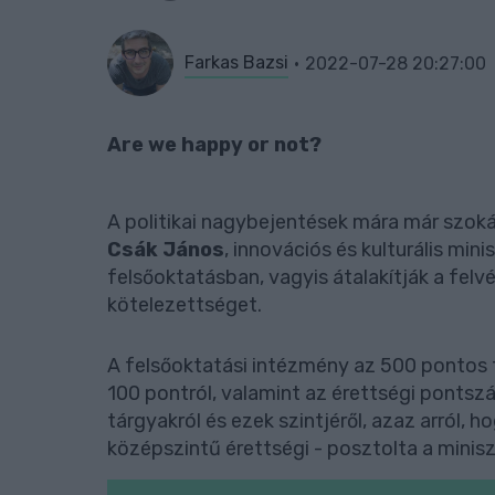
Farkas Bazsi
2022-07-28 20:27:00
Are we happy or not?
A politikai nagybejentések mára már szok
Csák János
, innovációs és kulturális mini
felsőoktatásban, vagyis átalakítják a felv
kötelezettséget.
A felsőoktatási intézmény az 500 pontos 
100 pontról, valamint az érettségi pontsz
tárgyakról és ezek szintjéről, azaz arról,
középszintű érettségi - posztolta a minisz