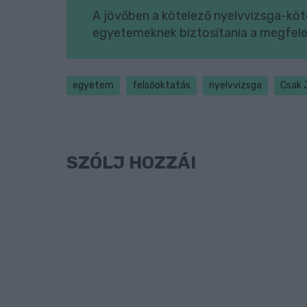
A jövőben a kötelező nyelvvizsga-köte
egyetemeknek biztosítania a megfelel
egyetem
felsőoktatás
nyelvvizsga
Csak 
SZÓLJ HOZZÁ!