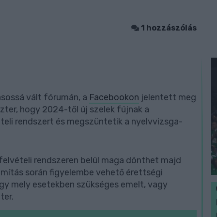
1 hozzászólás
ásossá vált fórumán, a
Facebookon
jelentett meg
szter, hogy 2024-től új szelek fújnak a
ételi rendszert és megszüntetik a nyelvvizsga-
felvételi rendszeren belül maga dönthet majd
ámítás során figyelembe vehető érettségi
 hogy mely esetekben szükséges emelt, vagy
ter.