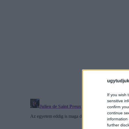
ugytudjuk
If you wish 
sensitive in
confirm you
continue se
information 
further disc