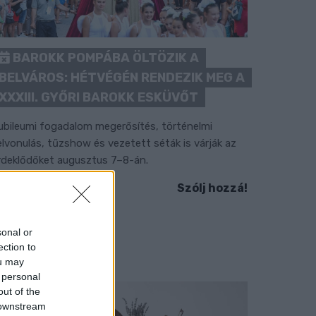
BAROKK POMPÁBA ÖLTÖZIK A
BELVÁROS: HÉTVÉGÉN RENDEZIK MEG A
XXXIII. GYŐRI BAROKK ESKÜVŐT
ubileumi fogadalom megerősítés, történelmi
elvonulás, tűzshow és vezetett séták is várják az
rdeklődőket augusztus 7–8-án.
Szólj hozzá!
sonal or
ection to
ou may
 personal
out of the
 downstream