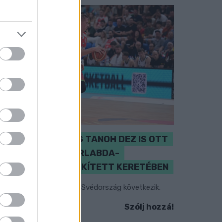
PERL, VÁRADI ÉS TANOH DEZ IS OTT
VAN A FÉRFI KOSÁRLABDA-
VÁLOGATOTT SZŰKÍTETT KERETÉBEN
sztország, Szlovénia és Svédország következik.
Szólj hozzá!