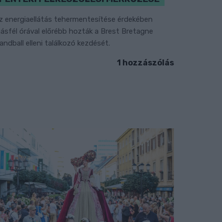
z energiaellátás tehermentesítése érdekében
ásfél órával előrébb hozták a Brest Bretagne
andball elleni találkozó kezdését.
1 hozzászólás