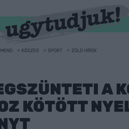
RMEND
KŐSZEG
SPORT
ZÖLD HÍREK
EGSZÜNTETI A 
OZ KÖTÖTT NYE
NYT