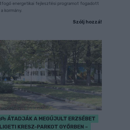
tfogó energetikai fejlesztési programot fogadott
l a kormány.
Szólj hozzá!
ÁTADJÁK A MEGÚJULT ERZSÉBET
LIGETI KRESZ-PARKOT GYŐRBEN –