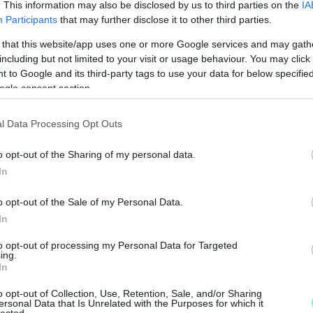
. This information may also be disclosed by us to third parties on the
IA
Participants
that may further disclose it to other third parties.
 that this website/app uses one or more Google services and may gath
including but not limited to your visit or usage behaviour. You may click 
 to Google and its third-party tags to use your data for below specifi
ogle consent section.
l Data Processing Opt Outs
o opt-out of the Sharing of my personal data.
N
In
F
o opt-out of the Sale of my Personal Data.
A
In
s
to opt-out of processing my Personal Data for Targeted
a
ing.
In
o opt-out of Collection, Use, Retention, Sale, and/or Sharing
ersonal Data that Is Unrelated with the Purposes for which it
lected.