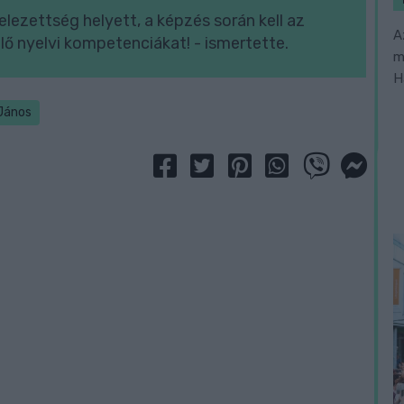
lezettség helyett, a képzés során kell az
A
ő nyelvi kompetenciákat! - ismertette.
m
H
János