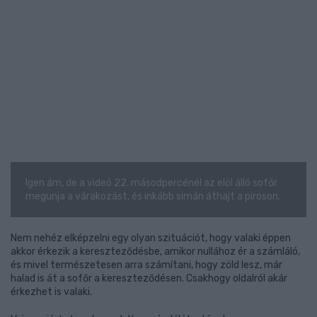
Igen ám, de a videó 22. másodpercénél az elöl álló sofőr
megunja a várakozást, és inkább simán áthajt a piroson.
Nem nehéz elképzelni egy olyan szituációt, hogy valaki éppen
akkor érkezik a kereszteződésbe, amikor nullához ér a számláló,
és mivel természetesen arra számítani, hogy zöld lesz, már
halad is át a sofőr a kereszteződésen. Csakhogy oldalról akár
érkezhet is valaki.