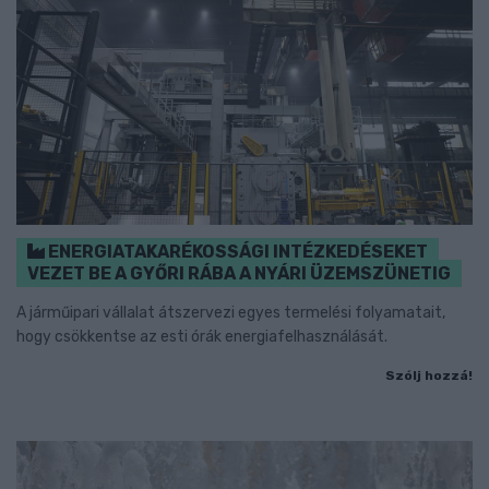
ENERGIATAKARÉKOSSÁGI INTÉZKEDÉSEKET
VEZET BE A GYŐRI RÁBA A NYÁRI ÜZEMSZÜNETIG
A járműipari vállalat átszervezi egyes termelési folyamatait,
hogy csökkentse az esti órák energiafelhasználását.
Szólj hozzá!