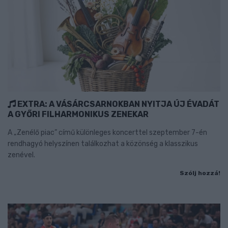
EXTRA: A VÁSÁRCSARNOKBAN NYITJA ÚJ ÉVADÁT
A GYŐRI FILHARMONIKUS ZENEKAR
A „Zenélő piac” című különleges koncerttel szeptember 7-én
rendhagyó helyszínen találkozhat a közönség a klasszikus
zenével.
Szólj hozzá!