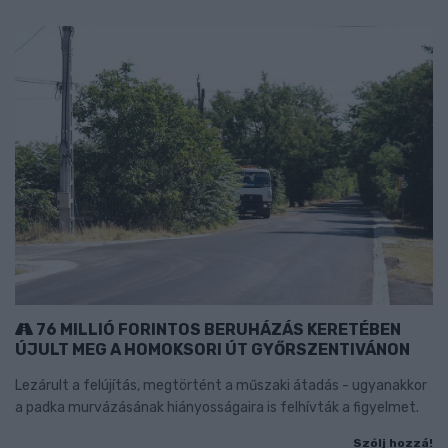
76 MILLIÓ FORINTOS BERUHÁZÁS KERETÉBEN
ÚJULT MEG A HOMOKSORI ÚT GYŐRSZENTIVÁNON
Lezárult a felújítás, megtörtént a műszaki átadás - ugyanakkor
a padka murvázásának hiányosságaira is felhívták a figyelmet.
Szólj hozzá!