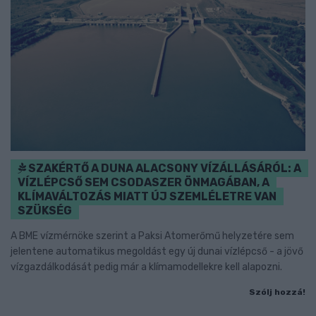
SZAKÉRTŐ A DUNA ALACSONY VÍZÁLLÁSÁRÓL: A
VÍZLÉPCSŐ SEM CSODASZER ÖNMAGÁBAN, A
KLÍMAVÁLTOZÁS MIATT ÚJ SZEMLÉLETRE VAN
SZÜKSÉG
A BME vízmérnöke szerint a Paksi Atomerőmű helyzetére sem
jelentene automatikus megoldást egy új dunai vízlépcső - a jövő
vízgazdálkodását pedig már a klímamodellekre kell alapozni.
Szólj hozzá!