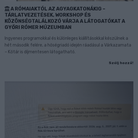
A RÓMAIAKTÓL AZ AGYAGKATONÁKIG –
TÁRLATVEZETÉSEK, WORKSHOP ÉS
KÖZÖNSÉGTALÁLKOZÓ VÁRJA A LÁTOGATÓKAT A
GYŐRI RÓMER MÚZEUMBAN
Ingyenes programokkal és különleges kiállításokkal készülnek a
hét második felére, a hőségriadó idején ráadásul a Várkazamata
– Kőtár is díjmentesen látogatható.
Szólj hozzá!