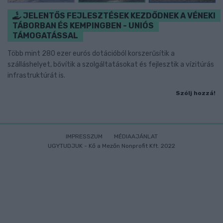
JELENTŐS FEJLESZTÉSEK KEZDŐDNEK A VÉNEKI
TÁBORBAN ÉS KEMPINGBEN - UNIÓS
TÁMOGATÁSSAL
Több mint 280 ezer eurós dotációból korszerűsítik a
szálláshelyet, bővítik a szolgáltatásokat és fejlesztik a vízitúrás
infrastruktúrát is.
Szólj hozzá!
IMPRESSZUM
MÉDIAAJÁNLAT
UGYTUDJUK - Kő a Mezőn Nonprofit Kft. 2022