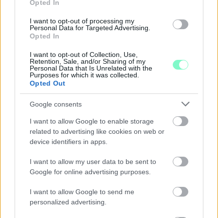
Opted In
TERVEIT
I want to opt-out of processing my
Augusztus 6-án a beruházás ütemezéséről és az új kerékpárút
Personal Data for Targeted Advertising.
építéséről is tájékoztatják az érdeklődőket.
Opted In
Szólj hozzá!
I want to opt-out of Collection, Use,
Retention, Sale, and/or Sharing of my
Personal Data that Is Unrelated with the
Purposes for which it was collected.
Opted Out
Google consents
I want to allow Google to enable storage
related to advertising like cookies on web or
device identifiers in apps.
I want to allow my user data to be sent to
Google for online advertising purposes.
I want to allow Google to send me
personalized advertising.