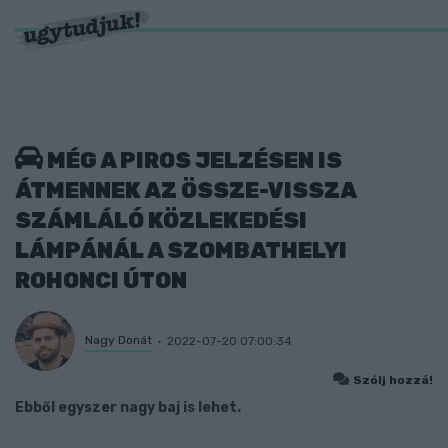
MÉG A PIROS JELZÉSEN IS
ÁTMENNEK AZ ÖSSZE-VISSZA
SZÁMLÁLÓ KÖZLEKEDÉSI
LÁMPÁNÁL A SZOMBATHELYI
ROHONCI ÚTON
Nagy Donát
2022-07-20 07:00:34
Szólj hozzá!
Ebből egyszer nagy baj is lehet.