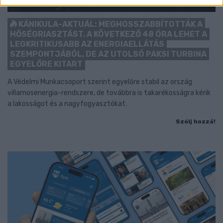
KÁNIKULA-AKTUÁL: MEGHOSSZABBÍTOTTÁK A
HŐSÉGRIASZTÁST, A KÖVETKEZŐ 48 ÓRA LEHET A
LEGKRITIKUSABB AZ ENERGIAELLÁTÁS
SZEMPONTJÁBÓL, DE AZ UTOLSÓ PAKSI TURBINA
EGYELŐRE KITART
A Védelmi Munkacsoport szerint egyelőre stabil az ország
villamosenergia-rendszere, de továbbra is takarékosságra kérik
a lakosságot és a nagyfogyasztókat.
Szólj hozzá!