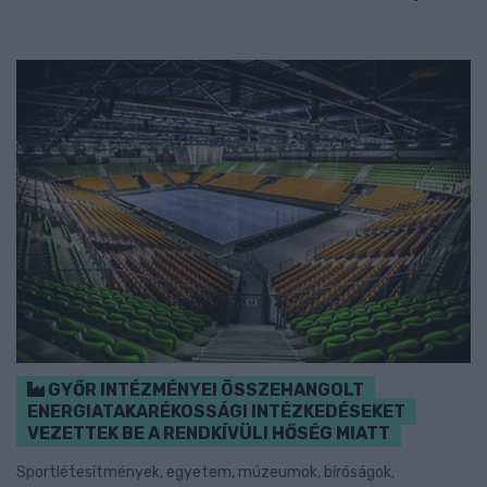
GYŐR INTÉZMÉNYEI ÖSSZEHANGOLT
ENERGIATAKARÉKOSSÁGI INTÉZKEDÉSEKET
VEZETTEK BE A RENDKÍVÜLI HŐSÉG MIATT
Sportlétesítmények, egyetem, múzeumok, bíróságok,