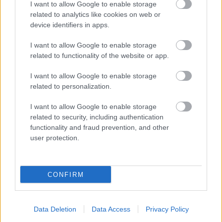
I want to allow Google to enable storage
A NAPOKBAN BEFEJEZŐDIK A GYŐRI
related to analytics like cookies on web or
DÍSZKIVILÁGÍTÁS LEKAPCSOLÁSA
device identifiers in apps.
A város 77 helyszínén zajlik a munkavégzés, a Győr Projekt
I want to allow Google to enable storage
kezelésében lévő épületek egy részét is érinti az intézkedés.
related to functionality of the website or app.
Szólj hozzá!
I want to allow Google to enable storage
related to personalization.
I want to allow Google to enable storage
related to security, including authentication
functionality and fraud prevention, and other
user protection.
CONFIRM
Data Deletion
Data Access
Privacy Policy