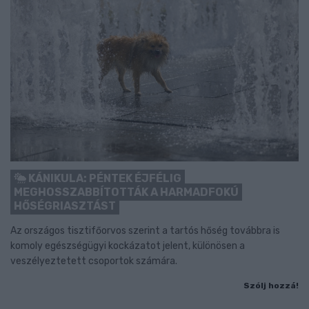
KÁNIKULA: PÉNTEK ÉJFÉLIG
MEGHOSSZABBÍTOTTÁK A HARMADFOKÚ
HŐSÉGRIASZTÁST
Az országos tisztifőorvos szerint a tartós hőség továbbra is
komoly egészségügyi kockázatot jelent, különösen a
veszélyeztetett csoportok számára.
Szólj hozzá!