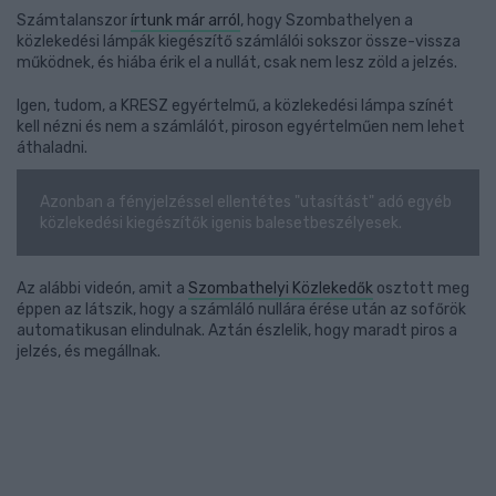
Számtalanszor
írtunk már arról
, hogy Szombathelyen a
közlekedési lámpák kiegészítő számlálói sokszor össze-vissza
működnek, és hiába érik el a nullát, csak nem lesz zöld a jelzés.
Igen, tudom, a KRESZ egyértelmű, a közlekedési lámpa színét
kell nézni és nem a számlálót, piroson egyértelműen nem lehet
áthaladni.
Azonban a fényjelzéssel ellentétes "utasítást" adó egyéb
közlekedési kiegészítők igenis balesetbeszélyesek.
Az alábbi videón, amit a
Szombathelyi Közlekedők
osztott meg
éppen az látszik, hogy a számláló nullára érése után az sofőrök
automatikusan elindulnak. Aztán észlelik, hogy maradt piros a
jelzés, és megállnak.