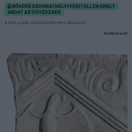
NŐVERŐ SZOMBATHELYI FÉRFI ELLEN EMELT
VÁDAT AZ ÜGYÉSZSÉG
A férfi a nyílt utcán kezdte verni áldozatát.
Szólj hozzá!