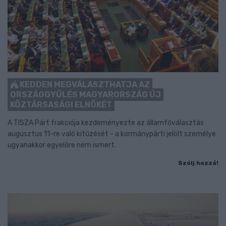
KEDDEN MEGVÁLASZTHATJA AZ
ORSZÁGGYŰLÉS MAGYARORSZÁG ÚJ
KÖZTÁRSASÁGI ELNÖKÉT
A TISZA Párt frakciója kezdeményezte az államfőválasztás
augusztus 11-re való kitűzését - a kormánypárti jelölt személye
ugyanakkor egyelőre nem ismert.
Szólj hozzá!