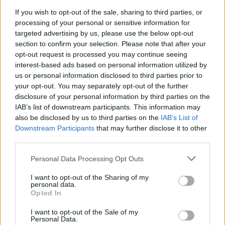
bakancsát.
If you wish to opt-out of the sale, sharing to third parties, or
processing of your personal or sensitive information for
1 hozzászólás
targeted advertising by us, please use the below opt-out
section to confirm your selection. Please note that after your
opt-out request is processed you may continue seeing
interest-based ads based on personal information utilized by
us or personal information disclosed to third parties prior to
your opt-out. You may separately opt-out of the further
disclosure of your personal information by third parties on the
IAB’s list of downstream participants. This information may
also be disclosed by us to third parties on the
IAB’s List of
Downstream Participants
that may further disclose it to other
third parties.
Please note that this website/app uses one or more Google
Personal Data Processing Opt Outs
services and may gather and store information including but
not limited to your visit or usage behaviour. You may click to
I want to opt-out of the Sharing of my
personal data.
grant or deny consent to Google and its third-party tags to
Opted In
use your data for below specified purposes in below Google
consent section.
LAKOSSÁGI FÓRUMON MUTATJÁK BE A
I want to opt-out of the Sale of my
Personal Data.
GYŐRSZENTIVÁNI KÖR TÉR FELÚJÍTÁSÁNAK