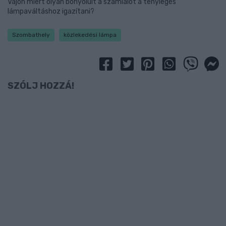
Vajon miért olyan bonyolult a számlálót a tényleges
lámpaváltáshoz igazítani?
Szombathely
közlekedési lámpa
SZÓLJ HOZZÁ!