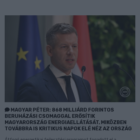
MAGYAR PÉTER: 868 MILLIÁRD FORINTOS
BERUHÁZÁSI CSOMAGGAL ERŐSÍTIK
MAGYARORSZÁG ENERGIAELLÁTÁSÁT, MIKÖZBEN
TOVÁBBRA IS KRITIKUS NAPOK ELÉ NÉZ AZ ORSZÁG
Átfogó energetikai fejlesztési programot fogadott el a