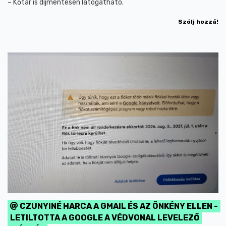
– Kőtár is díjmentesen látogatható.
Szólj hozzá!
CZUNYINÉ HARCA A GMAIL ÉS AZ ÖNKÉNY ELLEN -
LETILTOTTA A GOOGLE A VÉDVONAL LEVELEZŐ