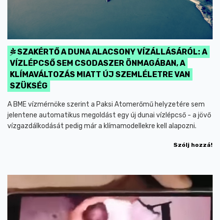
SZAKÉRTŐ A DUNA ALACSONY VÍZÁLLÁSÁRÓL: A
VÍZLÉPCSŐ SEM CSODASZER ÖNMAGÁBAN, A
KLÍMAVÁLTOZÁS MIATT ÚJ SZEMLÉLETRE VAN
SZÜKSÉG
A BME vízmérnöke szerint a Paksi Atomerőmű helyzetére sem
jelentene automatikus megoldást egy új dunai vízlépcső - a jövő
vízgazdálkodását pedig már a klímamodellekre kell alapozni.
Szólj hozzá!