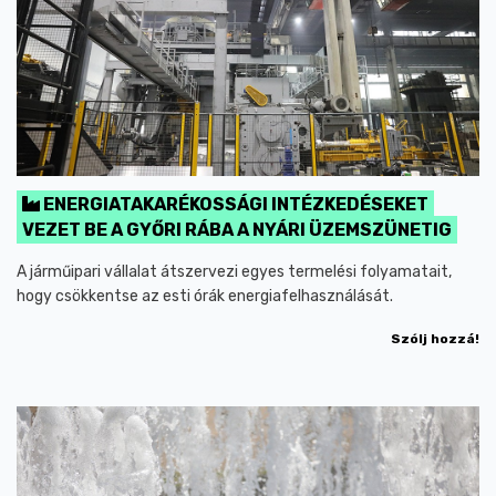
ENERGIATAKARÉKOSSÁGI INTÉZKEDÉSEKET
VEZET BE A GYŐRI RÁBA A NYÁRI ÜZEMSZÜNETIG
A járműipari vállalat átszervezi egyes termelési folyamatait,
hogy csökkentse az esti órák energiafelhasználását.
Szólj hozzá!