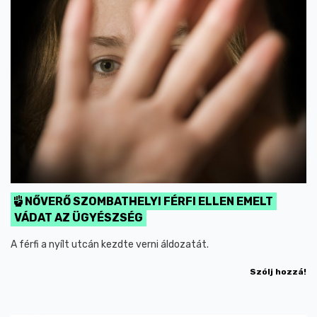
NŐVERŐ SZOMBATHELYI FÉRFI ELLEN EMELT
VÁDAT AZ ÜGYÉSZSÉG
A férfi a nyílt utcán kezdte verni áldozatát.
Szólj hozzá!