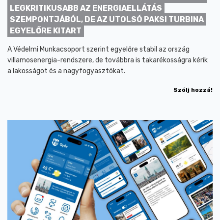
LEGKRITIKUSABB AZ ENERGIAELLÁTÁS
SZEMPONTJÁBÓL, DE AZ UTOLSÓ PAKSI TURBINA
EGYELŐRE KITART
A Védelmi Munkacsoport szerint egyelőre stabil az ország
villamosenergia-rendszere, de továbbra is takarékosságra kérik
a lakosságot és a nagyfogyasztókat.
Szólj hozzá!