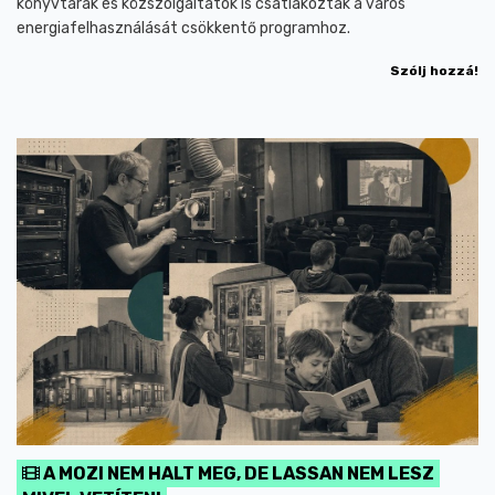
könyvtárak és közszolgáltatók is csatlakoztak a város
energiafelhasználását csökkentő programhoz.
Szólj hozzá!
A MOZI NEM HALT MEG, DE LASSAN NEM LESZ