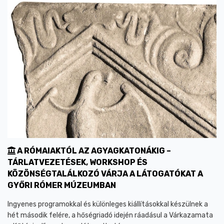
A RÓMAIAKTÓL AZ AGYAGKATONÁKIG –
TÁRLATVEZETÉSEK, WORKSHOP ÉS
KÖZÖNSÉGTALÁLKOZÓ VÁRJA A LÁTOGATÓKAT A
GYŐRI RÓMER MÚZEUMBAN
Ingyenes programokkal és különleges kiállításokkal készülnek a
hét második felére, a hőségriadó idején ráadásul a Várkazamata