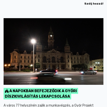
Szólj hozzá!
A NAPOKBAN BEFEJEZŐDIK A GYŐRI
DÍSZKIVILÁGÍTÁS LEKAPCSOLÁSA
A város 77 helyszínén zajlik a munkavégzés, a Győr Projekt