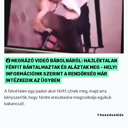
MEGRÁZÓ VIDEÓ BÁBOLNÁRÓL: HAJLÉKTALAN
FÉRFIT BÁNTALMAZTAK ÉS ALÁZTAK MEG - HELYI
INFORMÁCIÓINK SZERINT A RENDŐRSÉG MÁR
INTÉZKEDIK AZ ÜGYBEN
A felvételen egy padon alvó férfit ütnek meg, majd arra
kényszerítik, hogy térdre ereszkedve megcsókolja egyikük
bakancsát.
1 hozzászólás