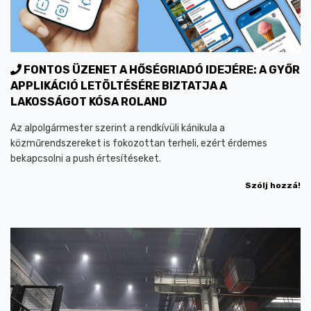
FONTOS ÜZENET A HŐSÉGRIADÓ IDEJÉRE: A GYŐR
APPLIKÁCIÓ LETÖLTÉSÉRE BIZTATJA A
LAKOSSÁGOT KÓSA ROLAND
Az alpolgármester szerint a rendkívüli kánikula a
közműrendszereket is fokozottan terheli, ezért érdemes
bekapcsolni a push értesítéseket.
Szólj hozzá!