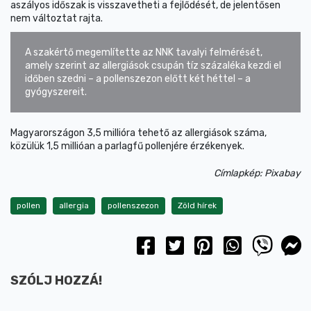
aszályos időszak is visszavetheti a fejlődését, de jelentősen
nem változtat rajta.
A szakértő megemlítette az NNK tavalyi felmérését,
amely szerint az allergiások csupán tíz százaléka kezdi el
időben szedni – a pollenszezon előtt két héttel – a
gyógyszereit.
Magyarországon 3,5 millióra tehető az allergiások száma,
közülük 1,5 millióan a parlagfű pollenjére érzékenyek.
Címlapkép: Pixabay
pollen
allergia
pollenszezon
Zöld hírek
SZÓLJ HOZZÁ!