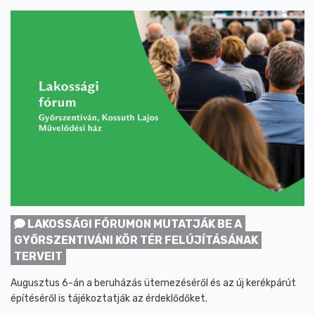
LAKOSSÁGI FÓRUMON MUTATJÁK BE A
GYŐRSZENTIVÁNI KÖR TÉR FELÚJÍTÁSÁNAK
TERVEIT
Augusztus 6-án a beruházás ütemezéséről és az új kerékpárút
építéséről is tájékoztatják az érdeklődőket.