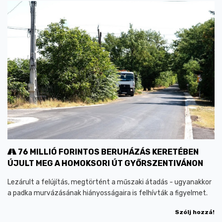
76 MILLIÓ FORINTOS BERUHÁZÁS KERETÉBEN
ÚJULT MEG A HOMOKSORI ÚT GYŐRSZENTIVÁNON
Lezárult a felújítás, megtörtént a műszaki átadás - ugyanakkor
a padka murvázásának hiányosságaira is felhívták a figyelmet.
Szólj hozzá!