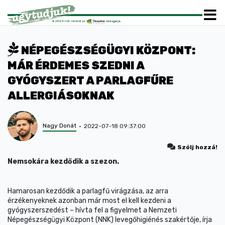
NÉPEGÉSZSÉGÜGYI KÖZPONT:
MÁR ÉRDEMES SZEDNI A
GYÓGYSZERT A PARLAGFŰRE
ALLERGIÁSOKNAK
Nagy Donát
2022-07-18 09:37:00
Szólj hozzá!
Nemsokára kezdődik a szezon.
Hamarosan kezdődik a parlagfű virágzása, az arra
érzékenyeknek azonban már most el kell kezdeni a
gyógyszerszedést – hívta fel a figyelmet a Nemzeti
Népegészségügyi Központ (NNK) levegőhigiénés szakértője, írja