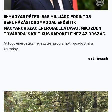
MAGYAR PÉTER: 868 MILLIÁRD FORINTOS
BERUHÁZÁSI CSOMAGGAL ERŐSÍTIK
MAGYARORSZÁG ENERGIAELLÁTÁSÁT, MIKÖZBEN
TOVÁBBRA IS KRITIKUS NAPOK ELÉ NÉZ AZ ORSZÁG
Átfogó energetikai fejlesztési programot fogadott el a
kormány.
Szólj hozzá!