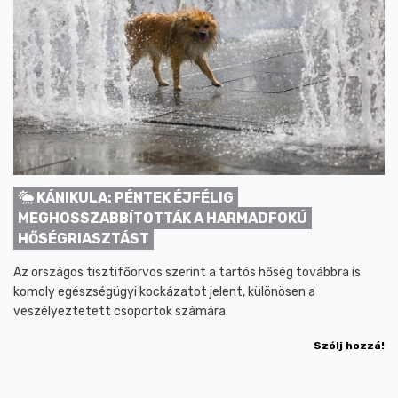
KÁNIKULA: PÉNTEK ÉJFÉLIG
MEGHOSSZABBÍTOTTÁK A HARMADFOKÚ
HŐSÉGRIASZTÁST
Az országos tisztifőorvos szerint a tartós hőség továbbra is
komoly egészségügyi kockázatot jelent, különösen a
veszélyeztetett csoportok számára.
Szólj hozzá!