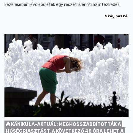
kezelésében lévő épületek egy részét is érinti az intézkedés.
Szólj hozzá!
KÁNIKULA-AKTUÁL: MEGHOSSZABBÍTOTTÁK A
HŐSÉGRIASZTÁST, A KÖVETKEZŐ 48 ÓRA LEHET A