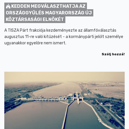
KEDDEN MEGVÁLASZTHATJA AZ
ORSZÁGGYŰLÉS MAGYARORSZÁG ÚJ
KÖZTÁRSASÁGI ELNÖKÉT
A TISZA Párt frakciója kezdeményezte az államfőválasztás
augusztus 11-re való kitűzését - a kormánypárti jelölt személye
ugyanakkor egyelőre nem ismert.
Szólj hozzá!