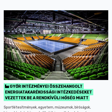
GYŐR INTÉZMÉNYEI ÖSSZEHANGOLT
ENERGIATAKARÉKOSSÁGI INTÉZKEDÉSEKET
VEZETTEK BE A RENDKÍVÜLI HŐSÉG MIATT
Sportlétesítmények, egyetem, múzeumok, bíróságok,