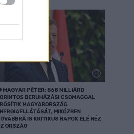
MAGYAR PÉTER: 868 MILLIÁRD
ORINTOS BERUHÁZÁSI CSOMAGGAL
RŐSÍTIK MAGYARORSZÁG
NERGIAELLÁTÁSÁT, MIKÖZBEN
OVÁBBRA IS KRITIKUS NAPOK ELÉ NÉZ
Z ORSZÁG