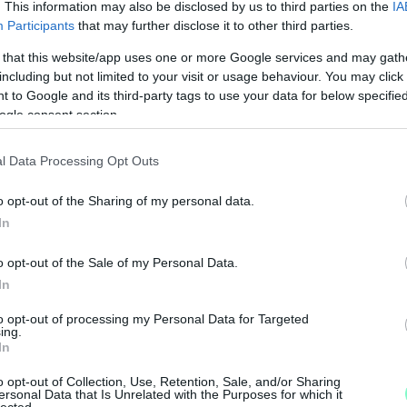
. This information may also be disclosed by us to third parties on the
IA
ott.
Participants
that may further disclose it to other third parties.
 that this website/app uses one or more Google services and may gath
 kapcsolatban állnak vele, és mindenben
including but not limited to your visit or usage behaviour. You may click 
s gyűjtjük a helyzettel kapcsolatos
 to Google and its third-party tags to use your data for below specifi
ogle consent section.
l Data Processing Opt Outs
o opt-out of the Sharing of my personal data.
N
In
örtént, ahol úszók és nem úszók is részt vettek.
F
o opt-out of the Sale of my Personal Data.
A
In
s
to opt-out of processing my Personal Data for Targeted
a
ing.
In
o opt-out of Collection, Use, Retention, Sale, and/or Sharing
ersonal Data that Is Unrelated with the Purposes for which it
lected.