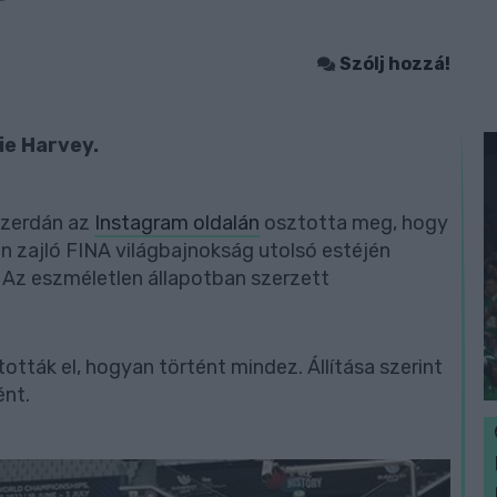
7
Szólj hozzá!
ie Harvey.
zerdán az
Instagram oldalán
osztotta meg, hogy
en zajló FINA világbajnokság utolsó estéjén
 Az eszméletlen állapotban szerzett
tták el, hogyan történt mindez. Állítása szerint
ént.