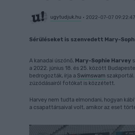
ugytudjuk.hu
2022-07-07 09:22:4
Sérüléseket is szenvedett Mary-Soph
A kanadai úszónő,
Mary-Sophie Harvey
s
a 2022. június 18. és 25. között Budapest
bedrogozták, írja a
Swimswam
szakportál.
zúzódásairól fotókat is közzétett.
Harvey nem tudta elmondani, hogyan kábíto
a csapattársaival volt, amikor az eset tört