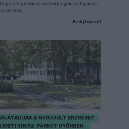
tfogó energetikai fejlesztési programot fogadott
l a kormány.
Szólj hozzá!
ÁTADJÁK A MEGÚJULT ERZSÉBET
LIGETI KRESZ-PARKOT GYŐRBEN –