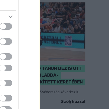
PERL, VÁRADI ÉS TANOH DEZ IS OTT
VAN A FÉRFI KOSÁRLABDA-
VÁLOGATOTT SZŰKÍTETT KERETÉBEN
sztország, Szlovénia és Svédország következik.
Szólj hozzá!