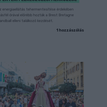
z energiaellátás tehermentesítése érdekében
ásfél órával előrébb hozták a Brest Bretagne
andball elleni találkozó kezdését.
1 hozzászólás