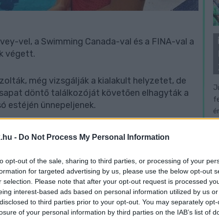
vey-vel, a Swimming Canada-val és a FINA-val a
k végett.
lták, még vizsgálják a kialakult helyzetet, de
J
csapat döntő találkozóját követően elhagyták a
f
só estéjén ünnepeljenek.
é
sége és biztonsága mindenekelőtt a csapaton
.hu -
Do Not Process My Personal Information
gügyi személyzetünk mindig ügyel a
étükkel és teljes mértékben foglalkoznak
to opt-out of the sale, sharing to third parties, or processing of your per
formation for targeted advertising by us, please use the below opt-out s
r selection. Please note that after your opt-out request is processed y
eing interest-based ads based on personal information utilized by us or
i éjszaka történt egy incidens. Amint a csapat
disclosed to third parties prior to your opt-out. You may separately opt-
ry kiváló orvosi kezelést kapott csapatunk
losure of your personal information by third parties on the IAB’s list of