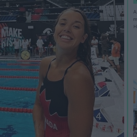
A
m
H