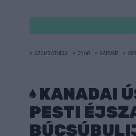
SZOMBATHELY
GYŐR
SÁRVÁR
KÖ
KANADAI Ú
PESTI ÉJSZ
BÚCSÚBULI