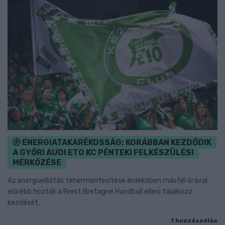
ENERGIATAKARÉKOSSÁG: KORÁBBAN KEZDŐDIK
A GYŐRI AUDI ETO KC PÉNTEKI FELKÉSZÜLÉSI
MÉRKŐZÉSE
Az energiaellátás tehermentesítése érdekében másfél órával
előrébb hozták a Brest Bretagne Handball elleni találkozó
kezdését.
1 hozzászólás