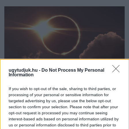
ugytudjuk.hu -
Do Not Process My Personal
Information
If you wish to opt-out of the sale, sharing to third parties, or
CSILLAGOK, HULLÓCSILLAGOK ÉS
processing of your personal or sensitive information for
NAPFOGYATKOZÁS: KÜLÖNLEGES CSILLAGÁSZATI
targeted advertising by us, please use the below opt-out
PROGRAMOK JÖNNEK GYŐRBEN ÉS NYÚLON
section to confirm your selection. Please note that after your
opt-out request is processed you may continue seeing
Három estén is az égbolt kerül a középpontba: távcsöves
interest-based ads based on personal information utilized by
megfigyelések, zenés installációk és lézeres csillagtúrák mellett
us or personal information disclosed to third parties prior to
augusztus 12-én egy látványos részleges napfogyatkozást is