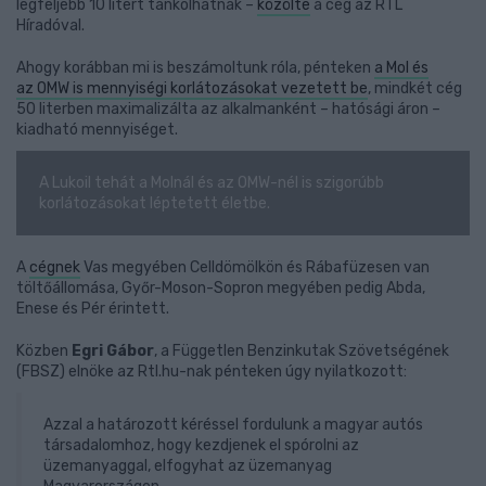
legfeljebb 10 litert tankolhatnak –
közölte
a cég az RTL
Híradóval.
Ahogy korábban mi is beszámoltunk róla, pénteken
a Mol és
az OMW is mennyiségi korlátozásokat vezetett be
, mindkét cég
50 literben maximalizálta az alkalmanként – hatósági áron –
kiadható mennyiséget.
A Lukoil tehát a Molnál és az OMW-nél is szigorúbb
korlátozásokat léptetett életbe.
A
cégnek
Vas megyében Celldömölkön és Rábafüzesen van
töltőállomása, Győr-Moson-Sopron megyében pedig Abda,
Enese és Pér érintett.
Közben
Egri Gábor
, a Független Benzinkutak Szövetségének
(FBSZ) elnöke az Rtl.hu-nak pénteken úgy nyilatkozott:
Azzal a határozott kéréssel fordulunk a magyar autós
társadalomhoz, hogy kezdjenek el spórolni az
üzemanyaggal, elfogyhat az üzemanyag