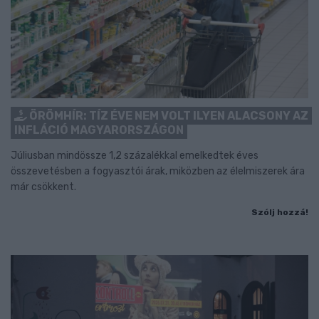
ÖRÖMHÍR: TÍZ ÉVE NEM VOLT ILYEN ALACSONY AZ
INFLÁCIÓ MAGYARORSZÁGON
Júliusban mindössze 1,2 százalékkal emelkedtek éves
összevetésben a fogyasztói árak, miközben az élelmiszerek ára
már csökkent.
Szólj hozzá!