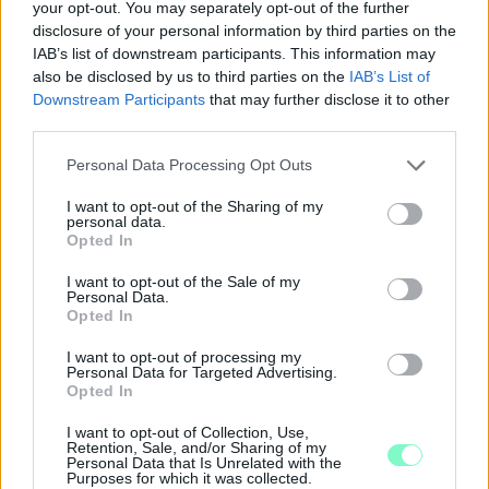
your opt-out. You may separately opt-out of the further
megfigyelhetnek az érdeklődők.
disclosure of your personal information by third parties on the
IAB’s list of downstream participants. This information may
Szólj hozzá!
also be disclosed by us to third parties on the
IAB’s List of
Downstream Participants
that may further disclose it to other
third parties.
Please note that this website/app uses one or more Google
Personal Data Processing Opt Outs
services and may gather and store information including but
not limited to your visit or usage behaviour. You may click to
I want to opt-out of the Sharing of my
personal data.
grant or deny consent to Google and its third-party tags to
Opted In
use your data for below specified purposes in below Google
consent section.
I want to opt-out of the Sale of my
Personal Data.
Opted In
I want to opt-out of processing my
Personal Data for Targeted Advertising.
Opted In
I want to opt-out of Collection, Use,
Retention, Sale, and/or Sharing of my
IGAZI RITKASÁG: KILENC NAPPAL KORÁBBAN
Personal Data that Is Unrelated with the
NYITJÁK MEG A FELÚJÍTÁS ALATT ÁLLÓ HECSEI ÚTI
Purposes for which it was collected.