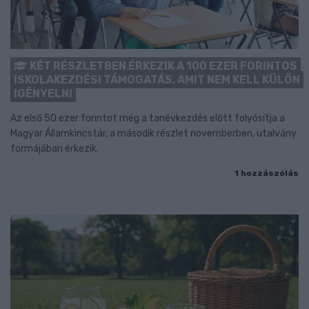
KÉT RÉSZLETBEN ÉRKEZIK A 100 EZER FORINTOS
ISKOLAKEZDÉSI TÁMOGATÁS, AMIT NEM KELL KÜLÖN
IGÉNYELNI
Az első 50 ezer forintot még a tanévkezdés előtt folyósítja a
Magyar Államkincstár, a második részlet novemberben, utalvány
formájában érkezik.
1 hozzászólás