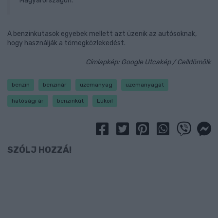
Magyarországon.
A benzinkutasok egyebek mellett azt üzenik az autósoknak,
hogy használják a tömegközlekedést.
Címlapkép: Google Utcakép / Celldömölk
benzin
benzinár
üzemanyag
üzemanyagát
hatósági ár
benzinkút
Lukoil
SZÓLJ HOZZÁ!