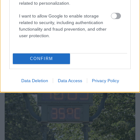
related to personalization.
KICSERÉLTÉK A GYŐRI KÓRHÁZBAN
MEGHIBÁSODOTT TRANSZFORMÁTORT
I want to allow Google to enable storage
related to security, including authentication
Megkezdték az elhalasztott egészségügyi ellátásokat.
functionality and fraud prevention, and other
Szólj hozzá!
user protection.
CONFIRM
Data Deletion
Data Access
Privacy Policy