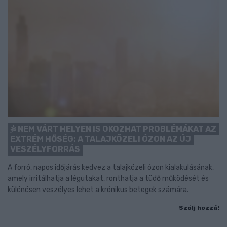
NEM VÁRT HELYEN IS OKOZHAT PROBLÉMÁKAT AZ
EXTRÉM HŐSÉG: A TALAJKÖZELI ÓZON AZ ÚJ
VESZÉLYFORRÁS
A forró, napos időjárás kedvez a talajközeli ózon kialakulásának,
amely irritálhatja a légutakat, ronthatja a tüdő működését és
különösen veszélyes lehet a krónikus betegek számára.
Szólj hozzá!