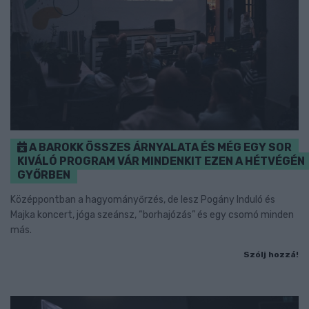
A BAROKK ÖSSZES ÁRNYALATA ÉS MÉG EGY SOR
KIVÁLÓ PROGRAM VÁR MINDENKIT EZEN A HÉTVÉGÉN
GYŐRBEN
Középpontban a hagyományőrzés, de lesz Pogány Induló és
Majka koncert, jóga szeánsz, “borhajózás” és egy csomó minden
más.
Szólj hozzá!