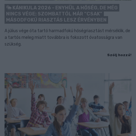
KÁNIKULA 2026 - ENYHÜL A HŐSÉG, DE MÉG
NINCS VÉGE: SZOMBATTÓL MÁR “CSAK”
MÁSODFOKÚ RIASZTÁS LESZ ÉRVÉNYBEN
A július vége óta tartó harmadfokú hőségriasztást mérséklik, de
a tartós meleg miatt továbbra is fokozott óvatosságra van
szükség.
Szólj hozzá!