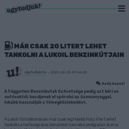
MÁR CSAK 20 LITERT LEHET
TANKOLNI A LUKOIL BENZINKÚTJAIN
ugytudjuk.hu
2022-06-25 09:46:00
Szólj hozzá!
A Független Benzinkutak Szövetsége pedig azt kéri az
autósoktól, kezdjenek el spórolni az üzemanyaggal,
inkább használják a tömegközlekedést.
A Lukoil töltőállomásain már csak legfeljebb húsz litert lehet
tankolni a hatósági áras benzinből, kannába pedig piaci áron is