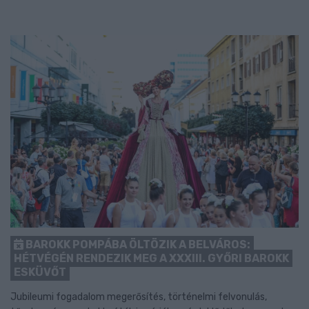
BAROKK POMPÁBA ÖLTÖZIK A BELVÁROS:
HÉTVÉGÉN RENDEZIK MEG A XXXIII. GYŐRI BAROKK
ESKÜVŐT
Jubileumi fogadalom megerősítés, történelmi felvonulás,