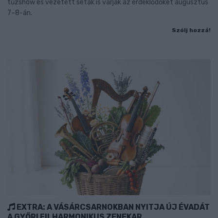
tűzshow és vezetett séták is várják az érdeklődőket augusztus
7–8-án.
Szólj hozzá!
EXTRA: A VÁSÁRCSARNOKBAN NYITJA ÚJ ÉVADÁT
A GYŐRI FILHARMONIKUS ZENEKAR