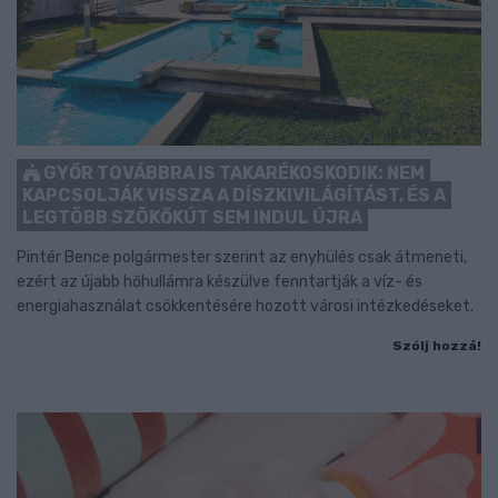
GYŐR TOVÁBBRA IS TAKARÉKOSKODIK: NEM
KAPCSOLJÁK VISSZA A DÍSZKIVILÁGÍTÁST, ÉS A
LEGTÖBB SZÖKŐKÚT SEM INDUL ÚJRA
Pintér Bence polgármester szerint az enyhülés csak átmeneti,
ezért az újabb hőhullámra készülve fenntartják a víz- és
energiahasználat csökkentésére hozott városi intézkedéseket.
Szólj hozzá!