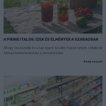
PIKNIK ITALOK: ÍZEK ÉS ÉLMÉNYEK A SZABADBAN
Ahogy tavaszodik és a nap egyre tovább marad velünk, sokaknak
támad kedve kirándulni a természetbe.
Szólj hozzá!