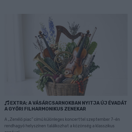
EXTRA: A VÁSÁRCSARNOKBAN NYITJA ÚJ ÉVADÁT
A GYŐRI FILHARMONIKUS ZENEKAR
A „Zenélő piac” című különleges koncerttel szeptember 7-én
rendhagyó helyszínen találkozhat a közönség a klasszikus