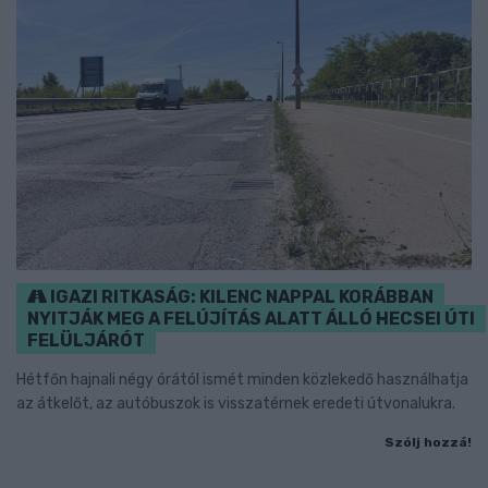
IGAZI RITKASÁG: KILENC NAPPAL KORÁBBAN
NYITJÁK MEG A FELÚJÍTÁS ALATT ÁLLÓ HECSEI ÚTI
FELÜLJÁRÓT
Hétfőn hajnali négy órától ismét minden közlekedő használhatja
az átkelőt, az autóbuszok is visszatérnek eredeti útvonalukra.
Szólj hozzá!