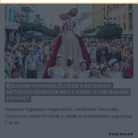
BAROKK POMPÁBA ÖLTÖZIK A BELVÁROS:
HÉTVÉGÉN RENDEZIK MEG A XXXIII. GYŐRI BAROKK
ESKÜVŐT
Jubileumi fogadalom megerősítés, történelmi felvonulás,
tűzshow és vezetett séták is várják az érdeklődőket augusztus
7–8-án.
Szólj hozzá!