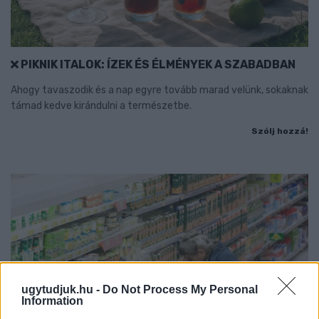
PIKNIK ITALOK: ÍZEK ÉS ÉLMÉNYEK A SZABADBAN
Ahogy tavaszodik és a nap egyre tovább marad velünk, sokaknak
támad kedve kirándulni a természetbe.
Szólj hozzá!
ugytudjuk.hu -
Do Not Process My Personal
Information