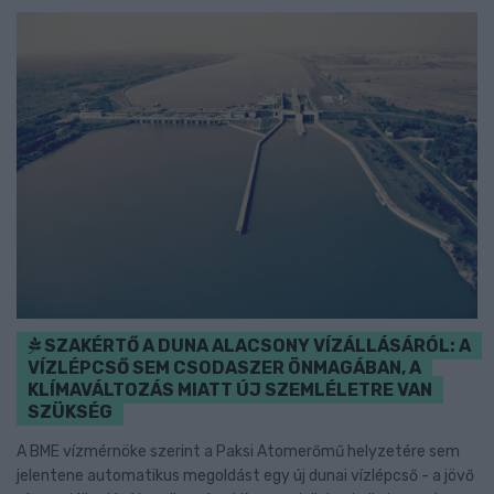
SZAKÉRTŐ A DUNA ALACSONY VÍZÁLLÁSÁRÓL: A
VÍZLÉPCSŐ SEM CSODASZER ÖNMAGÁBAN, A
KLÍMAVÁLTOZÁS MIATT ÚJ SZEMLÉLETRE VAN
SZÜKSÉG
A BME vízmérnöke szerint a Paksi Atomerőmű helyzetére sem
jelentene automatikus megoldást egy új dunai vízlépcső - a jövő