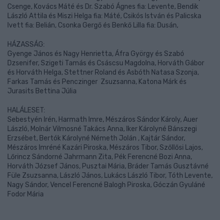
Csenge, Kovács Máté és Dr. Szabó Ágnes fia: Levente, Bendik
László Attila és Miszi Helga fia: Máté, Csikós István és Palicska
Ivett fia: Belián, Csonka Gergő és Benkő Lilla fia: Dusán,
HÁZASSÁG:
Gyenge János és Nagy Henrietta, Áfra György és Szabó
Dzsenifer, Szigeti Tamás és Csáscsu Magdolna, Horváth Gábor
és Horváth Helga, Stettner Roland és Asbóth Natasa Szonja,
Farkas Tamás és Penczinger Zsuzsanna, Katona Márk és
Jurasits Bettina Júlia
HALÁLESET:
Sebestyén Irén, Harmath Imre, Mészáros Sándor Károly, Auer
László, Molnár Vilmosné Takács Anna, Iker Károlyné Bánszegi
Erzsébet, Bertók Károlyné Németh Jolán , Kajtár Sándor,
Mészáros Imréné Kazári Piroska, Mészáros Tibor, Szőllősi Lajos,
Lőrincz Sándorné Jahrmann Zita, Pék Ferencné Bozi Anna,
Horváth József János, Pusztai Mária, Bráder Tamás Gusztávné
Füle Zsuzsanna, László János, Lukács László Tibor, Tóth Levente,
Nagy Sándor, Vencel Ferencné Balogh Piroska, Góczán Gyuláné
Fodor Mária