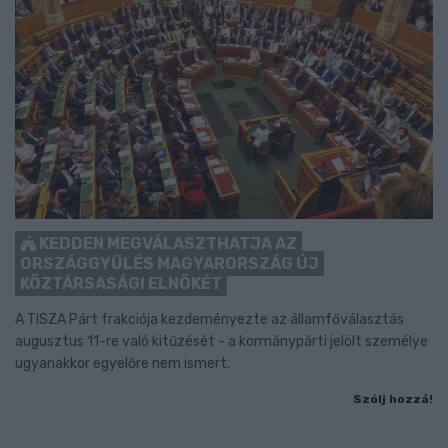
KEDDEN MEGVÁLASZTHATJA AZ
ORSZÁGGYŰLÉS MAGYARORSZÁG ÚJ
KÖZTÁRSASÁGI ELNÖKÉT
A TISZA Párt frakciója kezdeményezte az államfőválasztás
augusztus 11-re való kitűzését - a kormánypárti jelölt személye
ugyanakkor egyelőre nem ismert.
Szólj hozzá!