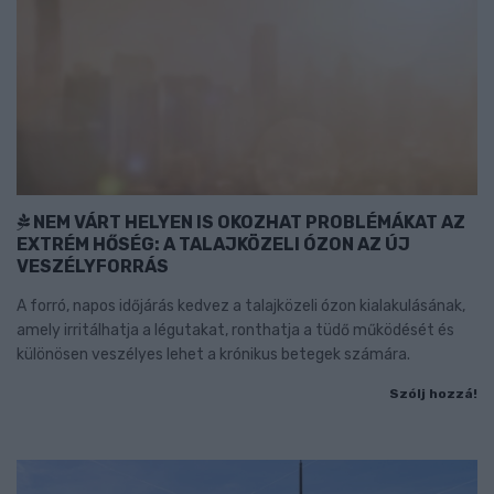
NEM VÁRT HELYEN IS OKOZHAT PROBLÉMÁKAT AZ
EXTRÉM HŐSÉG: A TALAJKÖZELI ÓZON AZ ÚJ
VESZÉLYFORRÁS
A forró, napos időjárás kedvez a talajközeli ózon kialakulásának,
amely irritálhatja a légutakat, ronthatja a tüdő működését és
különösen veszélyes lehet a krónikus betegek számára.
Szólj hozzá!