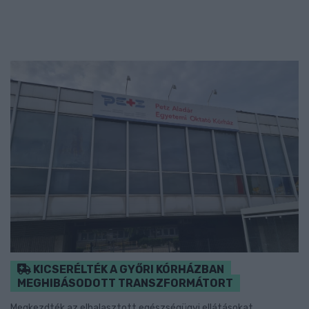
KICSERÉLTÉK A GYŐRI KÓRHÁZBAN
MEGHIBÁSODOTT TRANSZFORMÁTORT
Megkezdték az elhalasztott egészségügyi ellátásokat.