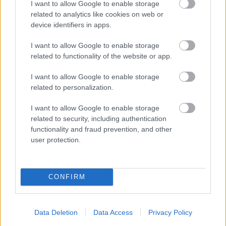
I want to allow Google to enable storage
related to analytics like cookies on web or
device identifiers in apps.
I want to allow Google to enable storage
related to functionality of the website or app.
I want to allow Google to enable storage
related to personalization.
ENERGIATAKARÉKOSSÁG: KORÁBBAN KEZDŐDIK
I want to allow Google to enable storage
A GYŐRI AUDI ETO KC PÉNTEKI FELKÉSZÜLÉSI
related to security, including authentication
MÉRKŐZÉSE
functionality and fraud prevention, and other
user protection.
Az energiaellátás tehermentesítése érdekében másfél órával
előrébb hozták a Brest Bretagne Handball elleni találkozó
kezdését.
CONFIRM
1 hozzászólás
Data Deletion
Data Access
Privacy Policy