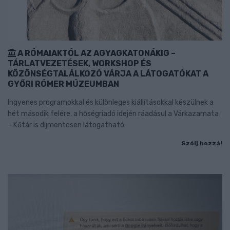
A RÓMAIAKTÓL AZ AGYAGKATONÁKIG –
TÁRLATVEZETÉSEK, WORKSHOP ÉS
KÖZÖNSÉGTALÁLKOZÓ VÁRJA A LÁTOGATÓKAT A
GYŐRI RÓMER MÚZEUMBAN
Ingyenes programokkal és különleges kiállításokkal készülnek a
hét második felére, a hőségriadó idején ráadásul a Várkazamata
– Kőtár is díjmentesen látogatható.
Szólj hozzá!