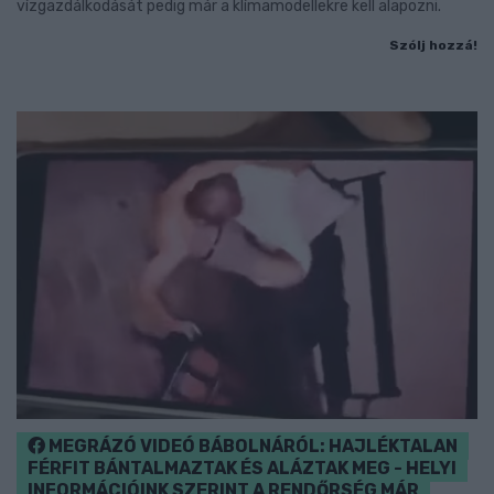
vízgazdálkodását pedig már a klímamodellekre kell alapozni.
Szólj hozzá!
MEGRÁZÓ VIDEÓ BÁBOLNÁRÓL: HAJLÉKTALAN
FÉRFIT BÁNTALMAZTAK ÉS ALÁZTAK MEG - HELYI
INFORMÁCIÓINK SZERINT A RENDŐRSÉG MÁR