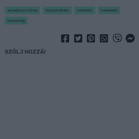
anyakönyvi hírek
Szombathely
születés
haláleset
házasság
SZÓLJ HOZZÁ!