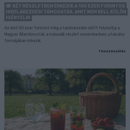
KÉT RÉSZLETBEN ÉRKEZIK A 100 EZER FORINTOS
ISKOLAKEZDÉSI TÁMOGATÁS, AMIT NEM KELL KÜLÖN
IGÉNYELNI
Az első 50 ezer forintot még a tanévkezdés előtt folyósítja a
Magyar Államkincstár, a második részlet novemberben, utalvány
formájában érkezik.
1 hozzászólás