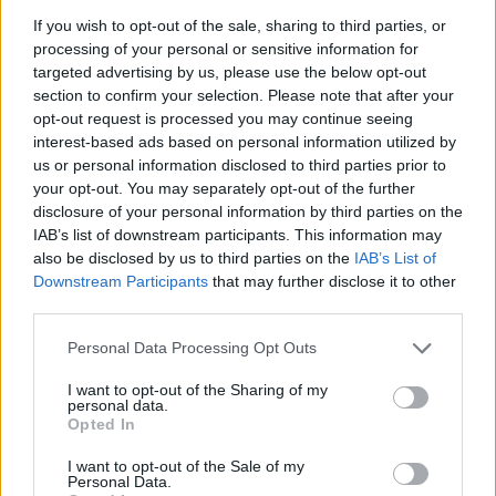
If you wish to opt-out of the sale, sharing to third parties, or
processing of your personal or sensitive information for
targeted advertising by us, please use the below opt-out
section to confirm your selection. Please note that after your
ÖRÖMHÍR: TÍZ ÉVE NEM VOLT ILYEN ALACSONY AZ
INFLÁCIÓ MAGYARORSZÁGON
opt-out request is processed you may continue seeing
interest-based ads based on personal information utilized by
Júliusban mindössze 1,2 százalékkal emelkedtek éves
us or personal information disclosed to third parties prior to
összevetésben a fogyasztói árak, miközben az élelmiszerek ára
your opt-out. You may separately opt-out of the further
már csökkent.
disclosure of your personal information by third parties on the
IAB’s list of downstream participants. This information may
Szólj hozzá!
also be disclosed by us to third parties on the
IAB’s List of
Downstream Participants
that may further disclose it to other
third parties.
Please note that this website/app uses one or more Google
Personal Data Processing Opt Outs
services and may gather and store information including but
not limited to your visit or usage behaviour. You may click to
I want to opt-out of the Sharing of my
personal data.
grant or deny consent to Google and its third-party tags to
Opted In
use your data for below specified purposes in below Google
consent section.
I want to opt-out of the Sale of my
Personal Data.