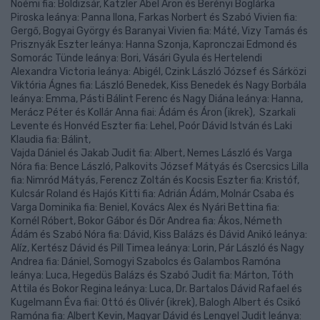
Noémi fia: Boldizsár, Katzler Ábel Áron és Berényi Boglárka
Piroska leánya: Panna Ilona, Farkas Norbert és Szabó Vivien fia:
Gergő, Bogyai György és Baranyai Vivien fia: Máté, Vizy Tamás és
Prisznyák Eszter leánya: Hanna Szonja, Kapronczai Edmond és
Somorác Tünde leánya: Bori, Vásári Gyula és Hertelendi
Alexandra Victoria leánya: Abigél, Czink László József és Sárközi
Viktória Ágnes fia: László Benedek, Kiss Benedek és Nagy Borbála
leánya: Emma, Pásti Bálint Ferenc és Nagy Diána leánya: Hanna,
Merácz Péter és Kollár Anna fiai: Ádám és Áron (ikrek), Szarkali
Levente és Honvéd Eszter fia: Lehel, Poór Dávid István és Laki
Klaudia fia: Bálint,
Vajda Dániel és Jakab Judit fia: Albert, Nemes László és Varga
Nóra fia: Bence László, Palkovits József Mátyás és Csercsics Lilla
fia: Nimród Mátyás, Ferencz Zoltán és Kocsis Eszter fia: Kristóf,
Kulcsár Roland és Hajós Kitti fia: Adrián Ádám, Molnár Csaba és
Varga Dominika fia: Beniel, Kovács Alex és Nyári Bettina fia:
Kornél Róbert, Bokor Gábor és Dőr Andrea fia: Ákos, Németh
Ádám és Szabó Nóra fia: Dávid, Kiss Balázs és Dávid Anikó leánya:
Alíz, Kertész Dávid és Pill Timea leánya: Lorin, Pár László és Nagy
Andrea fia: Dániel, Somogyi Szabolcs és Galambos Ramóna
leánya: Luca, Hegedüs Balázs és Szabó Judit fia: Márton, Tóth
Attila és Bokor Regina leánya: Luca, Dr. Bartalos Dávid Rafael és
Kugelmann Éva fiai: Ottó és Olivér (ikrek), Balogh Albert és Csikó
Ramóna fia: Albert Kevin, Magyar Dávid és Lengyel Judit leánya: