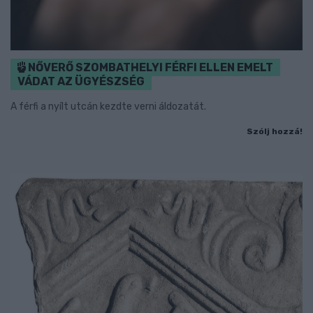
NŐVERŐ SZOMBATHELYI FÉRFI ELLEN EMELT
VÁDAT AZ ÜGYÉSZSÉG
A férfi a nyílt utcán kezdte verni áldozatát.
Szólj hozzá!