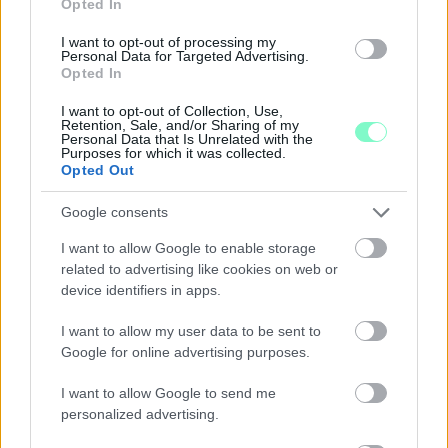
Opted In
I want to opt-out of processing my
Personal Data for Targeted Advertising.
Opted In
I want to opt-out of Collection, Use,
Retention, Sale, and/or Sharing of my
A BAROKK ÖSSZES ÁRNYALATA ÉS MÉG EGY SOR
Personal Data that Is Unrelated with the
Purposes for which it was collected.
KIVÁLÓ PROGRAM VÁR MINDENKIT EZEN A HÉTVÉGÉN
Opted Out
GYŐRBEN
Google consents
Középpontban a hagyományőrzés, de lesz Pogány Induló és
Majka koncert, jóga szeánsz, “borhajózás” és egy csomó minden
I want to allow Google to enable storage
más.
related to advertising like cookies on web or
device identifiers in apps.
Szólj hozzá!
I want to allow my user data to be sent to
Google for online advertising purposes.
I want to allow Google to send me
personalized advertising.