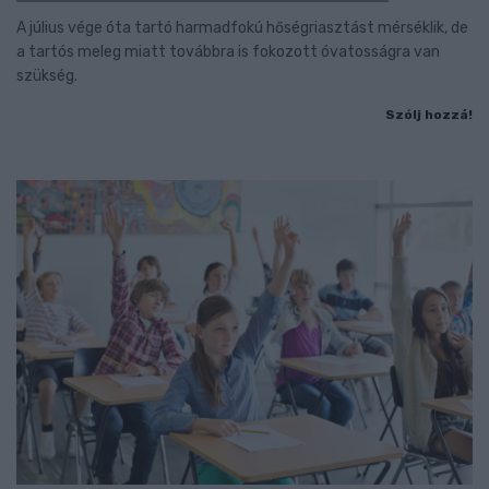
A július vége óta tartó harmadfokú hőségriasztást mérséklik, de
a tartós meleg miatt továbbra is fokozott óvatosságra van
szükség.
Szólj hozzá!