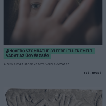
NŐVERŐ SZOMBATHELYI FÉRFI ELLEN EMELT
VÁDAT AZ ÜGYÉSZSÉG
A férfi a nyílt utcán kezdte verni áldozatát.
Szólj hozzá!