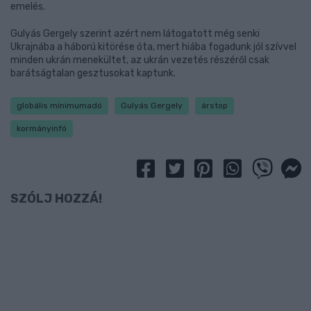
emelés.
Gulyás Gergely szerint azért nem látogatott még senki
Ukrajnába a háború kitörése óta, mert hiába fogadunk jól szívvel
minden ukrán menekültet, az ukrán vezetés részéről csak
barátságtalan gesztusokat kaptunk.
globális minimumadó
Gulyás Gergely
árstop
kormányinfó
SZÓLJ HOZZÁ!