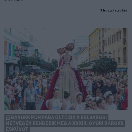
1 hozzászólás
BAROKK POMPÁBA ÖLTÖZIK A BELVÁROS:
HÉTVÉGÉN RENDEZIK MEG A XXXIII. GYŐRI BAROKK
ESKÜVŐT