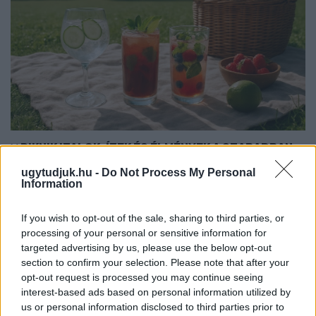
PIKNIK ITALOK: ÍZEK ÉS ÉLMÉNYEK A SZABADBAN
ugytudjuk.hu -
Do Not Process My Personal
Ahogy tavaszodik és a nap egyre tovább marad velünk, sokaknak
Information
támad kedve kirándulni a természetbe.
Szólj hozzá!
If you wish to opt-out of the sale, sharing to third parties, or
processing of your personal or sensitive information for
targeted advertising by us, please use the below opt-out
section to confirm your selection. Please note that after your
opt-out request is processed you may continue seeing
interest-based ads based on personal information utilized by
us or personal information disclosed to third parties prior to