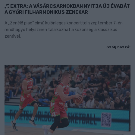
EXTRA: A VÁSÁRCSARNOKBAN NYITJA ÚJ ÉVADÁT
A GYŐRI FILHARMONIKUS ZENEKAR
A „Zenélő piac” című különleges koncerttel szeptember 7-én
rendhagyó helyszínen találkozhat a közönség a klasszikus
zenével.
Szólj hozzá!