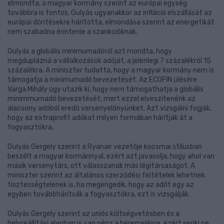
elmondta, a magyar kormány szerint az európai egység
továbbra is fontos. Gulyás ugyanakkor az infláció elszállását az
európai döntésekre hárította, elmondása szerint az energetikát
nem szabadna érintenie a szankcióknak.
Gulyás a globális minimumadóról azt mondta, hogy
megduplázná a vállalkozások adóját, a jelenlegi 7 százalékról 15
százalékra. A miniszter tudatta, hogy a magyar kormány nem is
támogatja a minimumadó bevezetését. Az ECOFIN ülésére
Varga Mihály úgy utazik ki, hogy nem támogathatja a globális
minimmumadó bevezetését, mert ezzel elveszítenénk az
alacsony adóból eredő versenyelőnyünket. Azt vizsgálni fogják,
hogy az extraprofit adókat milyen formában hárítják át a
fogyasztókra.
Gulyás Gergely szerint a Ryanair vezetője kocsmai stílusban
beszélt a magyar kormánnyal, ezért azt javasolja, hogy ahol van
másik versenytárs, ott válasszanak más légitársaságot. A
miniszter szerint az általános szerződési feltételek lehetnek
tisztességtelenek is, ha megengedik, hogy az adót egy az
egyben továbbhárítsák a fogyasztókra, ezt is vizsgálják.
Gulyás Gergely szerint az uniós költségvetésben és a
helyreállítási alapban is van pénz a béremelésre, ezért senki ne