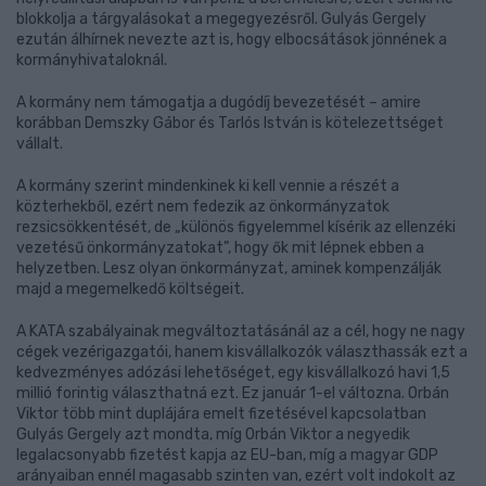
blokkolja a tárgyalásokat a megegyezésről. Gulyás Gergely
ezután álhírnek nevezte azt is, hogy elbocsátások jönnének a
kormányhivataloknál.
A kormány nem támogatja a dugódíj bevezetését – amire
korábban Demszky Gábor és Tarlós István is kötelezettséget
vállalt.
A kormány szerint mindenkinek ki kell vennie a részét a
közterhekből, ezért nem fedezik az önkormányzatok
rezsicsökkentését, de „különös figyelemmel kísérik az ellenzéki
vezetésű önkormányzatokat”, hogy ők mit lépnek ebben a
helyzetben. Lesz olyan önkormányzat, aminek kompenzálják
majd a megemelkedő költségeit.
A KATA szabályainak megváltoztatásánál az a cél, hogy ne nagy
cégek vezérigazgatói, hanem kisvállalkozók választhassák ezt a
kedvezményes adózási lehetőséget, egy kisvállalkozó havi 1,5
millió forintig választhatná ezt. Ez január 1-el változna. Orbán
Viktor több mint duplájára emelt fizetésével kapcsolatban
Gulyás Gergely azt mondta, míg Orbán Viktor a negyedik
legalacsonyabb fizetést kapja az EU-ban, míg a magyar GDP
arányaiban ennél magasabb szinten van, ezért volt indokolt az