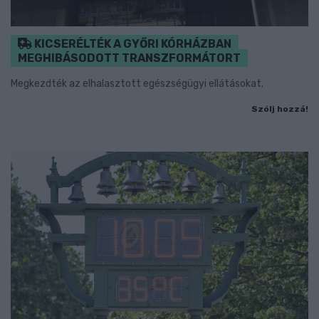
KICSERÉLTÉK A GYŐRI KÓRHÁZBAN
MEGHIBÁSODOTT TRANSZFORMÁTORT
Megkezdték az elhalasztott egészségügyi ellátásokat.
Szólj hozzá!