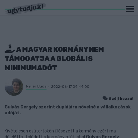
A MAGYAR KORMÁNY NEM
TÁMOGATJA A GLOBÁLIS
MINIMUMADÓT
Fehér Buda
2022-06-17 09:44:00
Szólj hozzá!
Gulyás Gergely szerint duplájára növelné a vállalkozások
adóját.
Kivételesen csütörtökön ülésezett a kormány ezért ma
délelőttre tolódott a kormányinfót, ahol
Gulyás Gergely