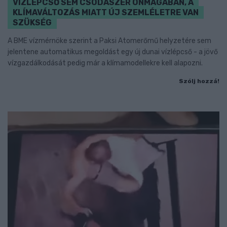
VÍZLÉPCSŐ SEM CSODASZER ÖNMAGÁBAN, A
KLÍMAVÁLTOZÁS MIATT ÚJ SZEMLÉLETRE VAN
SZÜKSÉG
A BME vízmérnöke szerint a Paksi Atomerőmű helyzetére sem
jelentene automatikus megoldást egy új dunai vízlépcső - a jövő
vízgazdálkodását pedig már a klímamodellekre kell alapozni.
Szólj hozzá!