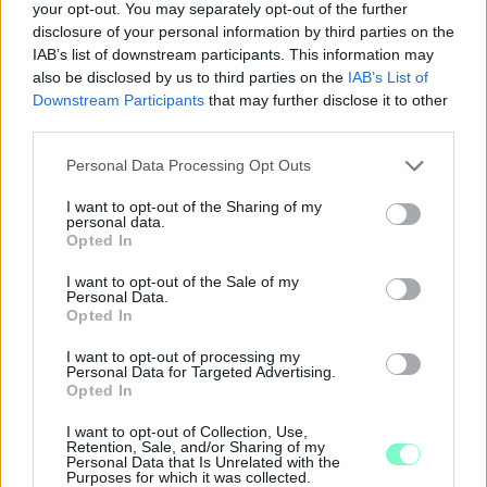
your opt-out. You may separately opt-out of the further
disclosure of your personal information by third parties on the
IAB’s list of downstream participants. This information may
also be disclosed by us to third parties on the
IAB’s List of
Downstream Participants
that may further disclose it to other
third parties.
Please note that this website/app uses one or more Google
Personal Data Processing Opt Outs
services and may gather and store information including but
not limited to your visit or usage behaviour. You may click to
I want to opt-out of the Sharing of my
personal data.
ÖRÖMHÍR: TÍZ ÉVE NEM VOLT ILYEN ALACSONY AZ
grant or deny consent to Google and its third-party tags to
Opted In
INFLÁCIÓ MAGYARORSZÁGON
use your data for below specified purposes in below Google
consent section.
I want to opt-out of the Sale of my
Júliusban mindössze 1,2 százalékkal emelkedtek éves
Personal Data.
összevetésben a fogyasztói árak, miközben az élelmiszerek ára
Opted In
már csökkent.
I want to opt-out of processing my
Personal Data for Targeted Advertising.
Szólj hozzá!
Opted In
I want to opt-out of Collection, Use,
Retention, Sale, and/or Sharing of my
Personal Data that Is Unrelated with the
Purposes for which it was collected.