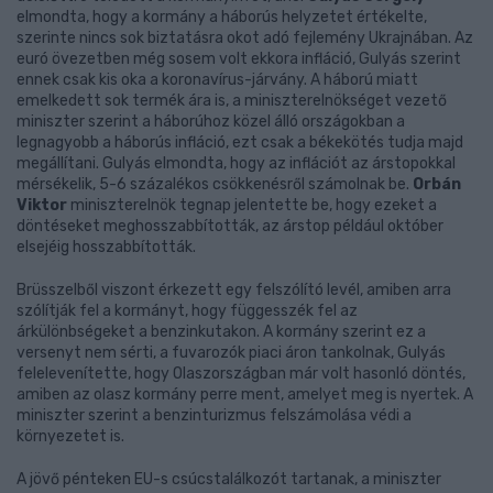
elmondta, hogy a kormány a háborús helyzetet értékelte,
szerinte nincs sok biztatásra okot adó fejlemény Ukrajnában. Az
euró övezetben még sosem volt ekkora infláció, Gulyás szerint
ennek csak kis oka a koronavírus-járvány. A háború miatt
emelkedett sok termék ára is, a miniszterelnökséget vezető
miniszter szerint a háborúhoz közel álló országokban a
legnagyobb a háborús infláció, ezt csak a békekötés tudja majd
megállítani. Gulyás elmondta, hogy az inflációt az árstopokkal
mérsékelik, 5-6 százalékos csökkenésről számolnak be.
Orbán
Viktor
miniszterelnök tegnap jelentette be, hogy ezeket a
döntéseket meghosszabbították, az árstop például október
elsejéig hosszabbították.
Brüsszelből viszont érkezett egy felszólító levél, amiben arra
szólítják fel a kormányt, hogy függesszék fel az
árkülönbségeket a benzinkutakon. A kormány szerint ez a
versenyt nem sérti, a fuvarozók piaci áron tankolnak, Gulyás
felelevenítette, hogy Olaszországban már volt hasonló döntés,
amiben az olasz kormány perre ment, amelyet meg is nyertek. A
miniszter szerint a benzinturizmus felszámolása védi a
környezetet is.
A jövő pénteken EU-s csúcstalálkozót tartanak, a miniszter