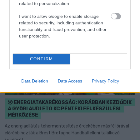
related to personalization.
I want to allow Google to enable storage
related to security, including authentication
functionality and fraud prevention, and other
user protection.
CONFIRM
Data Deletion
Data Access
Privacy Policy
ENERGIATAKARÉKOSSÁG: KORÁBBAN KEZDŐDIK
A GYŐRI AUDI ETO KC PÉNTEKI FELKÉSZÜLÉSI
MÉRKŐZÉSE
Az energiaellátás tehermentesítése érdekében másfél órával
előrébb hozták a Brest Bretagne Handball elleni találkozó
kezdését.