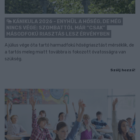
KÁNIKULA 2026 - ENYHÜL A HŐSÉG, DE MÉG
NINCS VÉGE: SZOMBATTÓL MÁR “CSAK”
MÁSODFOKÚ RIASZTÁS LESZ ÉRVÉNYBEN
A július vége óta tartó harmadfokú hőségriasztást mérséklik, de
a tartós meleg miatt továbbra is fokozott óvatosságra van
szükség.
Szólj hozzá!