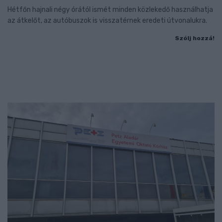
Hétfőn hajnali négy órától ismét minden közlekedő használhatja
az átkelőt, az autóbuszok is visszatérnek eredeti útvonalukra.
Szólj hozzá!