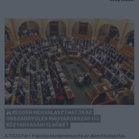
KEDDEN MEGVÁLASZTHATJA AZ
ORSZÁGGYŰLÉS MAGYARORSZÁG ÚJ
KÖZTÁRSASÁGI ELNÖKÉT
A TISZA Párt frakciója kezdeményezte az államfőválasztás