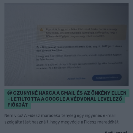
CZUNYINÉ HARCA A GMAIL ÉS AZ ÖNKÉNY ELLEN
- LETILTOTTA A GOOGLE A VÉDVONAL LEVELEZŐ
FIÓKJÁT
Nem vicc! A Fidesz maradéka tényleg egy ingyenes e-mail
szolgáltatást használt, hogy megvédje a Fidesz maradékát.
Szólj hozzá!