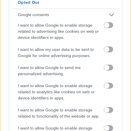
Opted Out
Google consents
I want to allow Google to enable storage
related to advertising like cookies on web or
device identifiers in apps.
I want to allow my user data to be sent to
Google for online advertising purposes.
I want to allow Google to send me
personalized advertising.
A BAROKK ÖSSZES ÁRNYALATA ÉS MÉG EGY SOR
KIVÁLÓ PROGRAM VÁR MINDENKIT EZEN A HÉTVÉGÉN
I want to allow Google to enable storage
GYŐRBEN
related to analytics like cookies on web or
Középpontban a hagyományőrzés, de lesz Pogány Induló és
device identifiers in apps.
Majka koncert, jóga szeánsz, “borhajózás” és egy csomó minden
I want to allow Google to enable storage
más.
related to functionality of the website or app.
Szólj hozzá!
I want to allow Google to enable storage