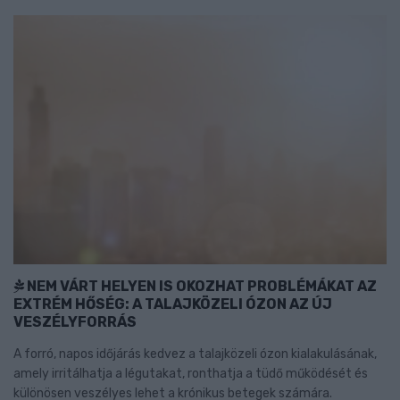
NEM VÁRT HELYEN IS OKOZHAT PROBLÉMÁKAT AZ
EXTRÉM HŐSÉG: A TALAJKÖZELI ÓZON AZ ÚJ
VESZÉLYFORRÁS
A forró, napos időjárás kedvez a talajközeli ózon kialakulásának,
amely irritálhatja a légutakat, ronthatja a tüdő működését és
különösen veszélyes lehet a krónikus betegek számára.