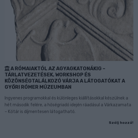
A RÓMAIAKTÓL AZ AGYAGKATONÁKIG –
TÁRLATVEZETÉSEK, WORKSHOP ÉS
KÖZÖNSÉGTALÁLKOZÓ VÁRJA A LÁTOGATÓKAT A
GYŐRI RÓMER MÚZEUMBAN
Ingyenes programokkal és különleges kiállításokkal készülnek a
hét második felére, a hőségriadó idején ráadásul a Várkazamata
– Kőtár is díjmentesen látogatható.
Szólj hozzá!