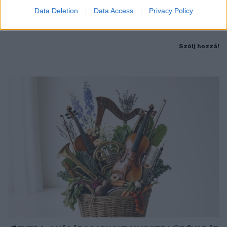
Jubileumi fogadalom megerősítés, történelmi felvonulás,
Data Deletion
Data Access
Privacy Policy
tűzshow és vezetett séták is várják az érdeklődőket augusztus
7–8-án.
Szólj hozzá!