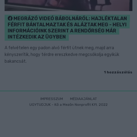
MEGRÁZÓ VIDEÓ BÁBOLNÁRÓL: HAJLÉKTALAN
FÉRFIT BÁNTALMAZTAK ÉS ALÁZTAK MEG - HELYI
INFORMÁCIÓINK SZERINT A RENDŐRSÉG MÁR
INTÉZKEDIK AZ ÜGYBEN
A felvételen egy padon alvó férfit ütnek meg, majd arra
kényszerítik, hogy térdre ereszkedve megcsókolja egyikük
bakancsát.
1 hozzászólás
IMPRESSZUM
MÉDIAAJÁNLAT
UGYTUDJUK - Kő a Mezőn Nonprofit Kft. 2022