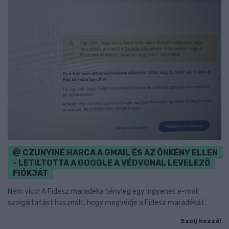
CZUNYINÉ HARCA A GMAIL ÉS AZ ÖNKÉNY ELLEN
- LETILTOTTA A GOOGLE A VÉDVONAL LEVELEZŐ
FIÓKJÁT
Nem vicc! A Fidesz maradéka tényleg egy ingyenes e-mail
szolgáltatást használt, hogy megvédje a Fidesz maradékát.
Szólj hozzá!