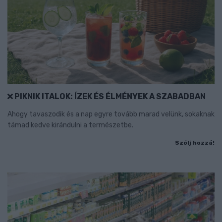
PIKNIK ITALOK: ÍZEK ÉS ÉLMÉNYEK A SZABADBAN
Ahogy tavaszodik és a nap egyre tovább marad velünk, sokaknak
támad kedve kirándulni a természetbe.
Szólj hozzá!