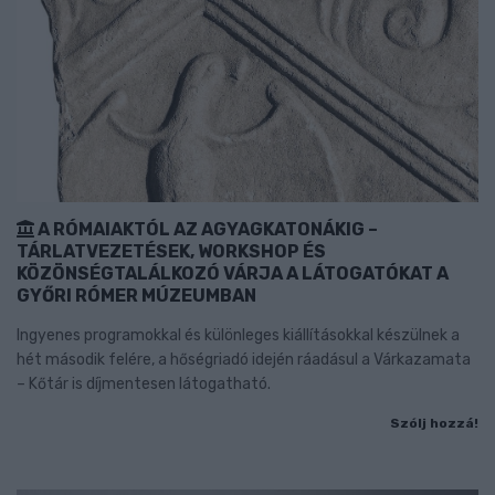
A RÓMAIAKTÓL AZ AGYAGKATONÁKIG –
TÁRLATVEZETÉSEK, WORKSHOP ÉS
KÖZÖNSÉGTALÁLKOZÓ VÁRJA A LÁTOGATÓKAT A
GYŐRI RÓMER MÚZEUMBAN
Ingyenes programokkal és különleges kiállításokkal készülnek a
hét második felére, a hőségriadó idején ráadásul a Várkazamata
– Kőtár is díjmentesen látogatható.
Szólj hozzá!