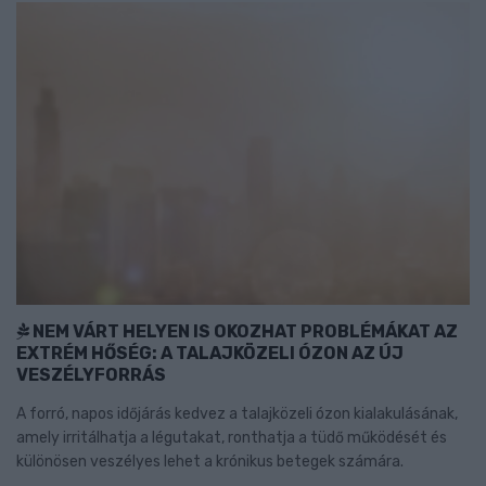
NEM VÁRT HELYEN IS OKOZHAT PROBLÉMÁKAT AZ
EXTRÉM HŐSÉG: A TALAJKÖZELI ÓZON AZ ÚJ
VESZÉLYFORRÁS
A forró, napos időjárás kedvez a talajközeli ózon kialakulásának,
amely irritálhatja a légutakat, ronthatja a tüdő működését és
különösen veszélyes lehet a krónikus betegek számára.