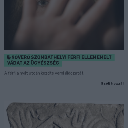
NŐVERŐ SZOMBATHELYI FÉRFI ELLEN EMELT
VÁDAT AZ ÜGYÉSZSÉG
A férfi a nyílt utcán kezdte verni áldozatát.
Szólj hozzá!