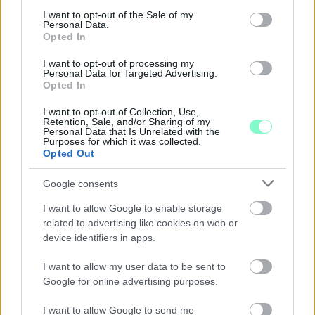
consent section.
I want to opt-out of the Sale of my
Personal Data.
Opted In
I want to opt-out of processing my
Personal Data for Targeted Advertising.
Opted In
I want to opt-out of Collection, Use,
Retention, Sale, and/or Sharing of my
Personal Data that Is Unrelated with the
Purposes for which it was collected.
Opted Out
Google consents
I want to allow Google to enable storage
ENERGIATAKARÉKOSSÁG: KORÁBBAN KEZDŐDIK
related to advertising like cookies on web or
A GYŐRI AUDI ETO KC PÉNTEKI FELKÉSZÜLÉSI
device identifiers in apps.
MÉRKŐZÉSE
I want to allow my user data to be sent to
Az energiaellátás tehermentesítése érdekében másfél órával
Google for online advertising purposes.
előrébb hozták a Brest Bretagne Handball elleni találkozó
kezdését.
I want to allow Google to send me