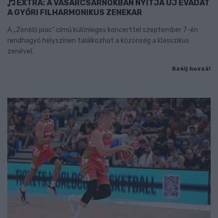
EXTRA: A VÁSÁRCSARNOKBAN NYITJA ÚJ ÉVADÁT
A GYŐRI FILHARMONIKUS ZENEKAR
A „Zenélő piac” című különleges koncerttel szeptember 7-én
rendhagyó helyszínen találkozhat a közönség a klasszikus
zenével.
Szólj hozzá!