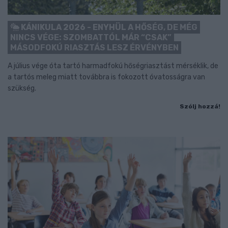
KÁNIKULA 2026 - ENYHÜL A HŐSÉG, DE MÉG
NINCS VÉGE: SZOMBATTÓL MÁR “CSAK”
MÁSODFOKÚ RIASZTÁS LESZ ÉRVÉNYBEN
A július vége óta tartó harmadfokú hőségriasztást mérséklik, de
a tartós meleg miatt továbbra is fokozott óvatosságra van
szükség.
Szólj hozzá!