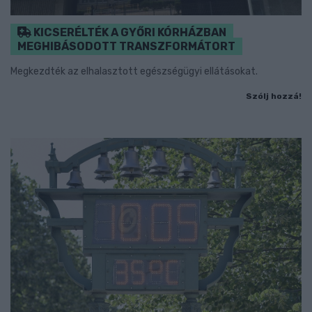
KICSERÉLTÉK A GYŐRI KÓRHÁZBAN
MEGHIBÁSODOTT TRANSZFORMÁTORT
Megkezdték az elhalasztott egészségügyi ellátásokat.
Szólj hozzá!