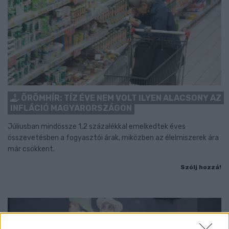
ÖRÖMHÍR: TÍZ ÉVE NEM VOLT ILYEN ALACSONY AZ
INFLÁCIÓ MAGYARORSZÁGON
Júliusban mindössze 1,2 százalékkal emelkedtek éves
összevetésben a fogyasztói árak, miközben az élelmiszerek ára
már csökkent.
Szólj hozzá!