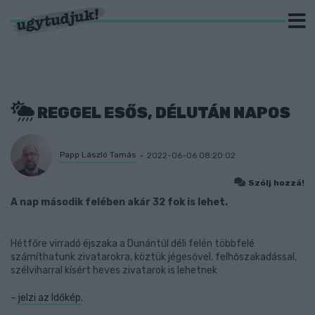
REGGEL ESŐS, DÉLUTÁN NAPOS
Papp László Tamás
2022-06-06 08:20:02
Szólj hozzá!
A nap második felében akár 32 fok is lehet.
Hétfőre virradó éjszaka a Dunántúl déli felén többfelé
számíthatunk zivatarokra, köztük jégesővel, felhőszakadással,
szélviharral kísért heves zivatarok is lehetnek
–
jelzi az Időkép.