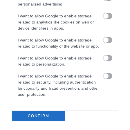
personalized advertising.
1 hozzászólás
I want to allow Google to enable storage
related to analytics like cookies on web or
device identifiers in apps.
I want to allow Google to enable storage
related to functionality of the website or app.
I want to allow Google to enable storage
related to personalization.
I want to allow Google to enable storage
related to security, including authentication
functionality and fraud prevention, and other
user protection.
BAROKK POMPÁBA ÖLTÖZIK A BELVÁROS:
CONFIRM
HÉTVÉGÉN RENDEZIK MEG A XXXIII. GYŐRI BAROKK
ESKÜVŐT