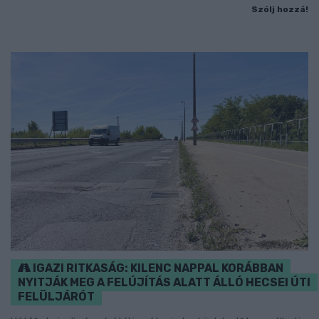
Szólj hozzá!
IGAZI RITKASÁG: KILENC NAPPAL KORÁBBAN
NYITJÁK MEG A FELÚJÍTÁS ALATT ÁLLÓ HECSEI ÚTI
FELÜLJÁRÓT