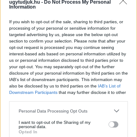
ugytudjuk.hu -
Do Not Process My Personal
Information
If you wish to opt-out of the sale, sharing to third parties, or
processing of your personal or sensitive information for
targeted advertising by us, please use the below opt-out
section to confirm your selection. Please note that after your
opt-out request is processed you may continue seeing
interest-based ads based on personal information utilized by
us or personal information disclosed to third parties prior to
your opt-out. You may separately opt-out of the further
disclosure of your personal information by third parties on the
A BAROKK ÖSSZES ÁRNYALATA ÉS MÉG EGY SOR
IAB’s list of downstream participants. This information may
KIVÁLÓ PROGRAM VÁR MINDENKIT EZEN A HÉTVÉGÉN
GYŐRBEN
also be disclosed by us to third parties on the
IAB’s List of
Downstream Participants
that may further disclose it to other
Középpontban a hagyományőrzés, de lesz Pogány Induló és
third parties.
Majka koncert, jóga szeánsz, “borhajózás” és egy csomó minden
Please note that this website/app uses one or more Google
más.
Personal Data Processing Opt Outs
services and may gather and store information including but
Szólj hozzá!
not limited to your visit or usage behaviour. You may click to
I want to opt-out of the Sharing of my
personal data.
grant or deny consent to Google and its third-party tags to
Opted In
use your data for below specified purposes in below Google