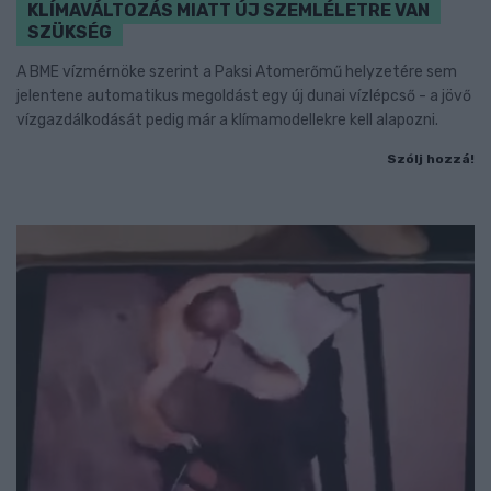
KLÍMAVÁLTOZÁS MIATT ÚJ SZEMLÉLETRE VAN
SZÜKSÉG
A BME vízmérnöke szerint a Paksi Atomerőmű helyzetére sem
jelentene automatikus megoldást egy új dunai vízlépcső - a jövő
vízgazdálkodását pedig már a klímamodellekre kell alapozni.
Szólj hozzá!