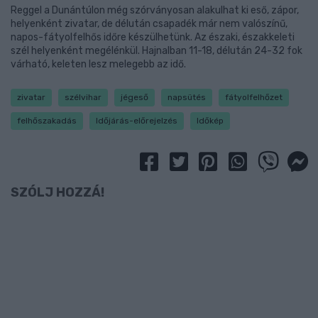
Reggel a Dunántúlon még szórványosan alakulhat ki eső, zápor,
helyenként zivatar, de délután csapadék már nem valószínű,
napos-fátyolfelhős időre készülhetünk. Az északi, északkeleti
szél helyenként megélénkül. Hajnalban 11-18, délután 24-32 fok
várható, keleten lesz melegebb az idő.
zivatar
szélvihar
jégeső
napsütés
fátyolfelhőzet
felhőszakadás
Időjárás-előrejelzés
Időkép
SZÓLJ HOZZÁ!