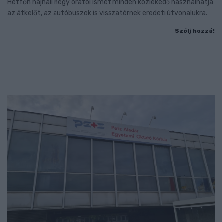
Hétfőn hajnali négy órától ismét minden közlekedő használhatja
az átkelőt, az autóbuszok is visszatérnek eredeti útvonalukra.
Szólj hozzá!