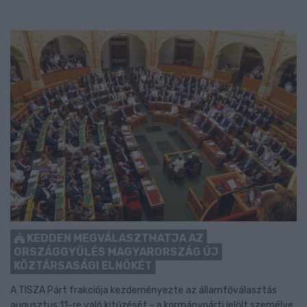
KEDDEN MEGVÁLASZTHATJA AZ
ORSZÁGGYŰLÉS MAGYARORSZÁG ÚJ
KÖZTÁRSASÁGI ELNÖKÉT
A TISZA Párt frakciója kezdeményezte az államfőválasztás
augusztus 11-re való kitűzését - a kormánypárti jelölt személye