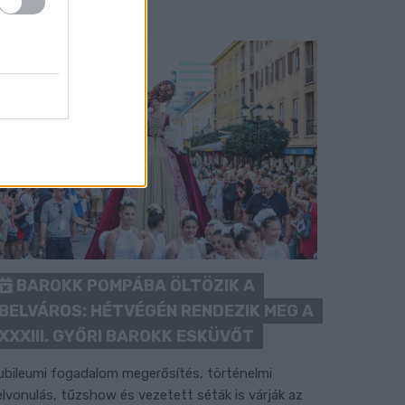
BAROKK POMPÁBA ÖLTÖZIK A
BELVÁROS: HÉTVÉGÉN RENDEZIK MEG A
XXXIII. GYŐRI BAROKK ESKÜVŐT
ubileumi fogadalom megerősítés, történelmi
elvonulás, tűzshow és vezetett séták is várják az