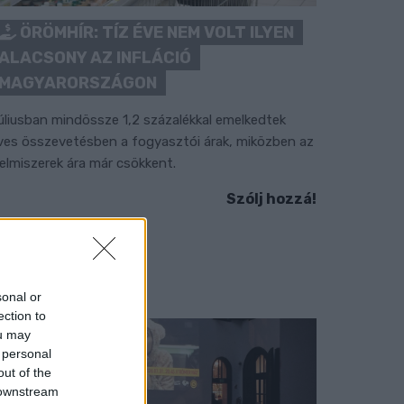
ÖRÖMHÍR: TÍZ ÉVE NEM VOLT ILYEN
ALACSONY AZ INFLÁCIÓ
MAGYARORSZÁGON
úliusban mindössze 1,2 százalékkal emelkedtek
ves összevetésben a fogyasztói árak, miközben az
lelmiszerek ára már csökkent.
Szólj hozzá!
sonal or
ection to
ou may
 personal
out of the
 downstream