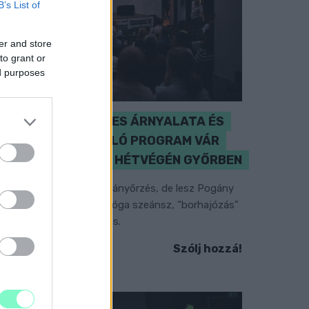
B’s List of
er and store
to grant or
ed purposes
A BAROKK ÖSSZES ÁRNYALATA ÉS
MÉG EGY SOR KIVÁLÓ PROGRAM VÁR
MINDENKIT EZEN A HÉTVÉGÉN GYŐRBEN
özéppontban a hagyományőrzés, de lesz Pogány
nduló és Majka koncert, jóga szeánsz, “borhajózás”
s egy csomó minden más.
Szólj hozzá!