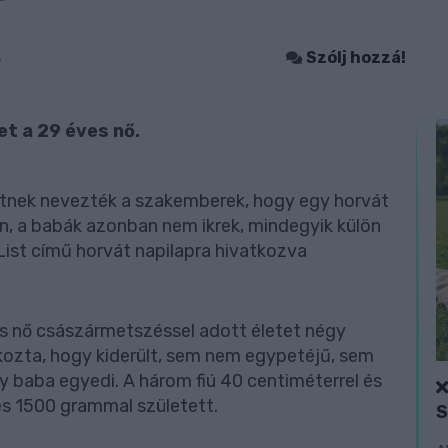
3
Szólj hozzá!
et a 29 éves nő.
etnek nevezték a szakemberek, hogy egy horvát
n, a babák azonban nem ikrek, mindegyik külön
 List című horvát napilapra hivatkozva
es nő császármetszéssel adott életet négy
ozta, hogy kiderült, sem nem egypetéjű, sem
y baba egyedi. A három fiú 40 centiméterrel és
és 1500 grammal született.