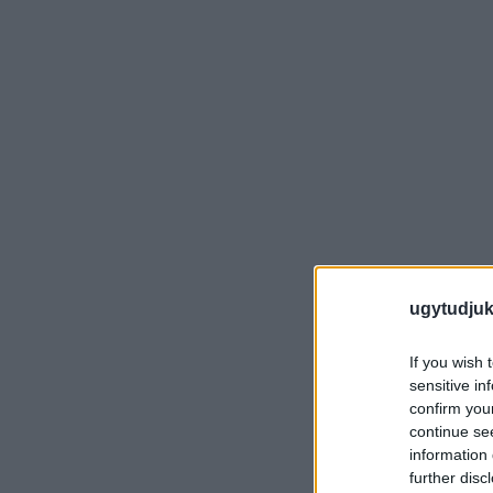
ugytudjuk
If you wish 
sensitive in
confirm you
continue se
information 
further disc