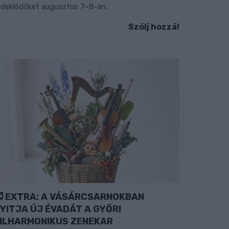
rdeklődőket augusztus 7–8-án.
Szólj hozzá!
EXTRA: A VÁSÁRCSARNOKBAN
YITJA ÚJ ÉVADÁT A GYŐRI
ILHARMONIKUS ZENEKAR