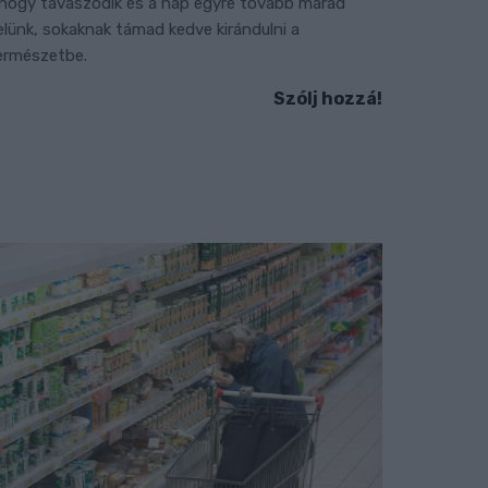
hogy tavaszodik és a nap egyre tovább marad
elünk, sokaknak támad kedve kirándulni a
ermészetbe.
Szólj hozzá!