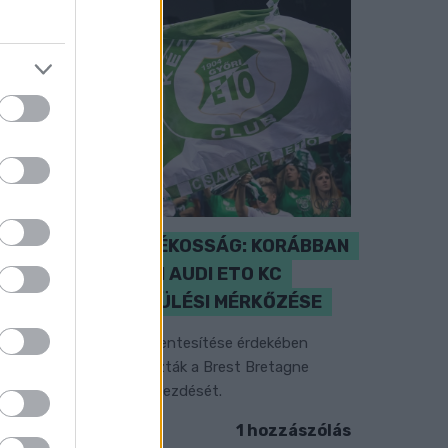
ENERGIATAKARÉKOSSÁG: KORÁBBAN
KEZDŐDIK A GYŐRI AUDI ETO KC
PÉNTEKI FELKÉSZÜLÉSI MÉRKŐZÉSE
z energiaellátás tehermentesítése érdekében
ásfél órával előrébb hozták a Brest Bretagne
andball elleni találkozó kezdését.
1 hozzászólás