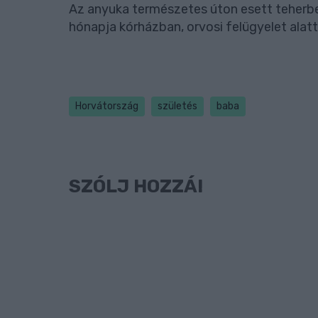
Az anyuka természetes úton esett teherb
hónapja kórházban, orvosi felügyelet alatt á
Horvátország
születés
baba
SZÓLJ HOZZÁ!