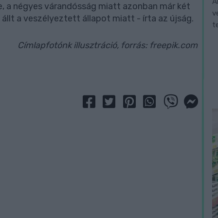
A
e, a négyes várandósság miatt azonban már két
v
llt a veszélyeztett állapot miatt - írta az újság.
t
Címlapfotónk illusztráció, forrás: freepik.com