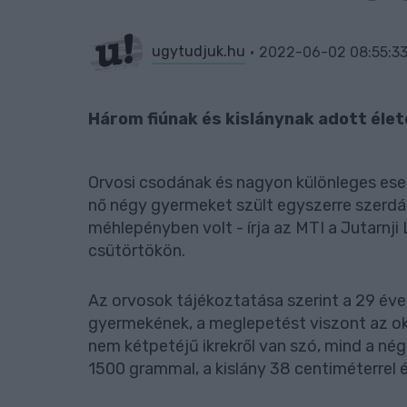
ugytudjuk.hu
2022-06-02 08:55:3
Három fiúnak és kislánynak adott élet
Orvosi csodának és nagyon különleges es
nő négy gyermeket szült egyszerre szerdá
méhlepényben volt - írja az MTI a Jutarnji
csütörtökön.
Az orvosok tájékoztatása szerint a 29 év
gyermekének, a meglepetést viszont az ok
nem kétpetéjű ikrekről van szó, mind a nég
1500 grammal, a kislány 38 centiméterrel 