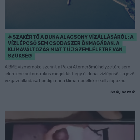
SZAKÉRTŐ A DUNA ALACSONY VÍZÁLLÁSÁRÓL: A
VÍZLÉPCSŐ SEM CSODASZER ÖNMAGÁBAN, A
KLÍMAVÁLTOZÁS MIATT ÚJ SZEMLÉLETRE VAN
SZÜKSÉG
A BME vízmérnöke szerint a Paksi Atomerőmű helyzetére sem
jelentene automatikus megoldást egy új dunai vízlépcső - a jövő
vízgazdálkodását pedig már a klímamodellekre kell alapozni.
Szólj hozzá!