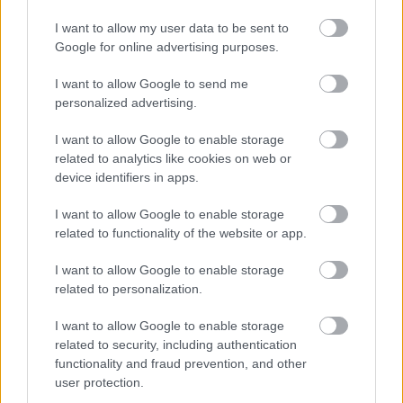
I want to allow my user data to be sent to
Google for online advertising purposes.
BAROKK POMPÁBA ÖLTÖZIK A BELVÁROS:
I want to allow Google to send me
HÉTVÉGÉN RENDEZIK MEG A XXXIII. GYŐRI BAROKK
personalized advertising.
ESKÜVŐT
I want to allow Google to enable storage
Jubileumi fogadalom megerősítés, történelmi felvonulás,
related to analytics like cookies on web or
tűzshow és vezetett séták is várják az érdeklődőket augusztus
device identifiers in apps.
7–8-án.
I want to allow Google to enable storage
Szólj hozzá!
related to functionality of the website or app.
I want to allow Google to enable storage
related to personalization.
I want to allow Google to enable storage
related to security, including authentication
functionality and fraud prevention, and other
user protection.