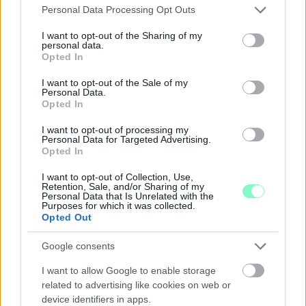
Please note that this website/app uses one or more Google
ENERGIATAKARÉKOSSÁG: KORÁBBAN KEZDŐDIK
Personal Data Processing Opt Outs
services and may gather and store information including but
A GYŐRI AUDI ETO KC PÉNTEKI FELKÉSZÜLÉSI
MÉRKŐZÉSE
not limited to your visit or usage behaviour. You may click to
I want to opt-out of the Sharing of my
personal data.
grant or deny consent to Google and its third-party tags to
Opted In
Az energiaellátás tehermentesítése érdekében másfél órával
use your data for below specified purposes in below Google
előrébb hozták a Brest Bretagne Handball elleni találkozó
consent section.
I want to opt-out of the Sale of my
kezdését.
Personal Data.
Opted In
1 hozzászólás
I want to opt-out of processing my
Personal Data for Targeted Advertising.
Opted In
I want to opt-out of Collection, Use,
Retention, Sale, and/or Sharing of my
Personal Data that Is Unrelated with the
Purposes for which it was collected.
Opted Out
Google consents
I want to allow Google to enable storage
related to advertising like cookies on web or
device identifiers in apps.