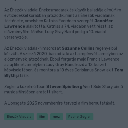
Az Éhezők viadala: Énekesmadarak és kígyók balladája című film
évtizedekkel korábban játszódik, mint az Éhezők viadalának
története, amelyben Katniss Everdeen szerepét
Jennifer
Lawrence
alakította. Katniss a 74. viadalon vett részt, az
előzményfilm főhőse, Lucy Gray Baird pedig a 10. viadal
versenyzője.
Az Éhezők viadala-filmsorozat
Suzanne Collins
regényeiből
készült. A szerző 2020-ban adta ki azt a regényét, amelyben az
előzmények játszódnak. Ebből forgatja majd Francis Lawrence
az új filmet, amelyben Lucy Gray Baird küzd a 12. körzet
képviseletében, és mentora a 18 éves Coriolanus Snow, akit
Tom
Blyth
játszik.
Zegler a közelmúltban
Steven Spielberg
West Side Story című
musicalfilmjében aratott sikert.
A Lionsgate 2023 novemberére tervezi a film bemutatását.
Éhezők Viadala
film
mozi
Rachel Zegler