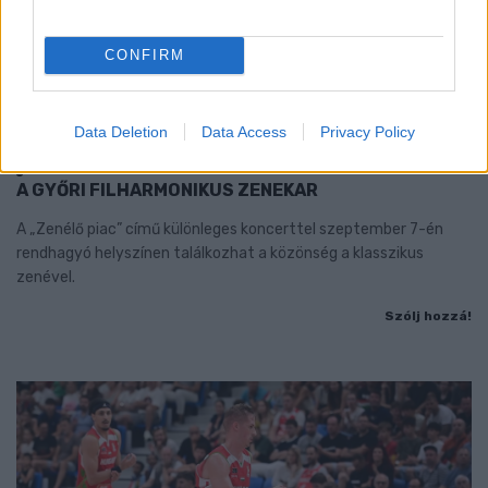
CONFIRM
Data Deletion
Data Access
Privacy Policy
EXTRA: A VÁSÁRCSARNOKBAN NYITJA ÚJ ÉVADÁT
A GYŐRI FILHARMONIKUS ZENEKAR
A „Zenélő piac” című különleges koncerttel szeptember 7-én
rendhagyó helyszínen találkozhat a közönség a klasszikus
zenével.
Szólj hozzá!