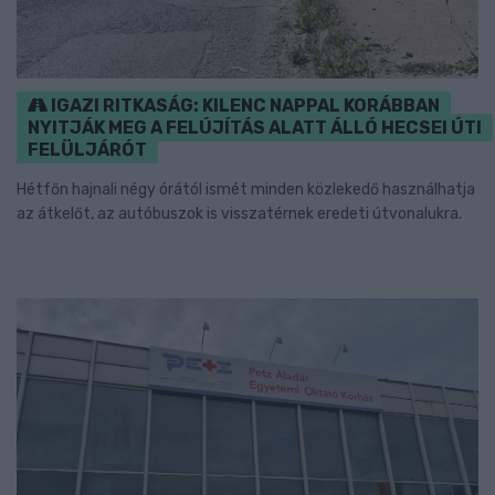
IGAZI RITKASÁG: KILENC NAPPAL KORÁBBAN
NYITJÁK MEG A FELÚJÍTÁS ALATT ÁLLÓ HECSEI ÚTI
FELÜLJÁRÓT
Hétfőn hajnali négy órától ismét minden közlekedő használhatja
az átkelőt, az autóbuszok is visszatérnek eredeti útvonalukra.