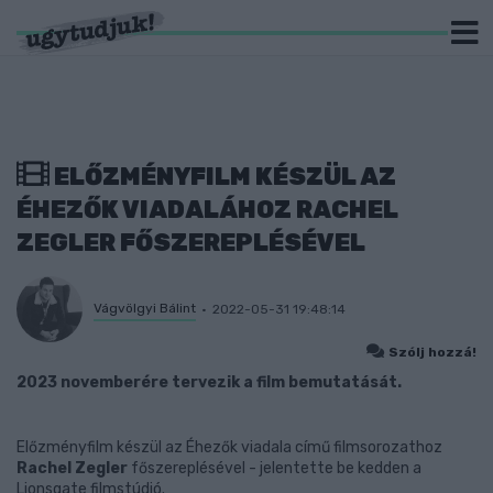
ELŐZMÉNYFILM KÉSZÜL AZ
ÉHEZŐK VIADALÁHOZ RACHEL
ZEGLER FŐSZEREPLÉSÉVEL
Vágvölgyi Bálint
2022-05-31 19:48:14
Szólj hozzá!
2023 novemberére tervezik a film bemutatását.
Előzményfilm készül az Éhezők viadala című filmsorozathoz
Rachel Zegler
főszereplésével - jelentette be kedden a
Lionsgate filmstúdió.