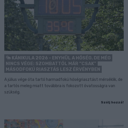
KÁNIKULA 2026 - ENYHÜL A HŐSÉG, DE MÉG
NINCS VÉGE: SZOMBATTÓL MÁR “CSAK”
MÁSODFOKÚ RIASZTÁS LESZ ÉRVÉNYBEN
A július vége óta tartó harmadfokú hőségriasztást mérséklik, de
a tartós meleg miatt továbbra is fokozott óvatosságra van
szükség.
Szólj hozzá!