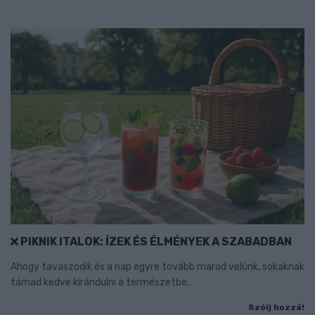
PIKNIK ITALOK: ÍZEK ÉS ÉLMÉNYEK A SZABADBAN
Ahogy tavaszodik és a nap egyre tovább marad velünk, sokaknak
támad kedve kirándulni a természetbe.
Szólj hozzá!