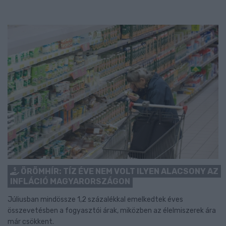
ÖRÖMHÍR: TÍZ ÉVE NEM VOLT ILYEN ALACSONY AZ
INFLÁCIÓ MAGYARORSZÁGON
Júliusban mindössze 1,2 százalékkal emelkedtek éves
összevetésben a fogyasztói árak, miközben az élelmiszerek ára
már csökkent.