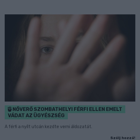
NŐVERŐ SZOMBATHELYI FÉRFI ELLEN EMELT
VÁDAT AZ ÜGYÉSZSÉG
A férfi a nyílt utcán kezdte verni áldozatát.
Szólj hozzá!