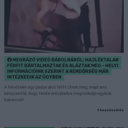
MEGRÁZÓ VIDEÓ BÁBOLNÁRÓL: HAJLÉKTALAN
FÉRFIT BÁNTALMAZTAK ÉS ALÁZTAK MEG - HELYI
INFORMÁCIÓINK SZERINT A RENDŐRSÉG MÁR
INTÉZKEDIK AZ ÜGYBEN
A felvételen egy padon alvó férfit ütnek meg, majd arra
kényszerítik, hogy térdre ereszkedve megcsókolja egyikük
bakancsát.
1 hozzászólás