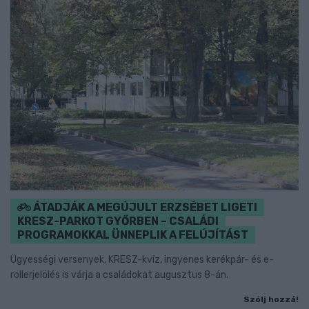
ÁTADJÁK A MEGÚJULT ERZSÉBET LIGETI
KRESZ-PARKOT GYŐRBEN – CSALÁDI
PROGRAMOKKAL ÜNNEPLIK A FELÚJÍTÁST
Ügyességi versenyek, KRESZ-kvíz, ingyenes kerékpár- és e-
rollerjelölés is várja a családokat augusztus 8-án.
Szólj hozzá!