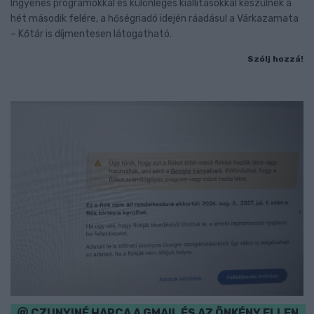
Ingyenes programokkal és különleges kiállításokkal készülnek a
hét második felére, a hőségriadó idején ráadásul a Várkazamata
– Kőtár is díjmentesen látogatható.
Szólj hozzá!
CZUNYINÉ HARCA A GMAIL ÉS AZ ÖNKÉNY ELLEN