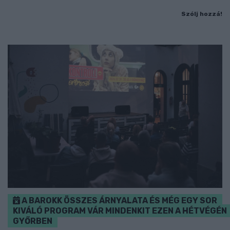
Szólj hozzá!
A BAROKK ÖSSZES ÁRNYALATA ÉS MÉG EGY SOR
KIVÁLÓ PROGRAM VÁR MINDENKIT EZEN A HÉTVÉGÉN
GYŐRBEN