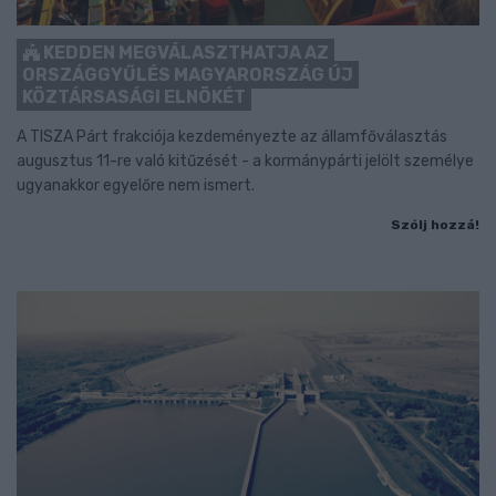
KEDDEN MEGVÁLASZTHATJA AZ
ORSZÁGGYŰLÉS MAGYARORSZÁG ÚJ
KÖZTÁRSASÁGI ELNÖKÉT
A TISZA Párt frakciója kezdeményezte az államfőválasztás
augusztus 11-re való kitűzését - a kormánypárti jelölt személye
ugyanakkor egyelőre nem ismert.
Szólj hozzá!