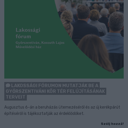
LAKOSSÁGI FÓRUMON MUTATJÁK BE A
GYŐRSZENTIVÁNI KÖR TÉR FELÚJÍTÁSÁNAK
TERVEIT
Augusztus 6-án a beruházás ütemezéséről és az új kerékpárút
építéséről is tájékoztatják az érdeklődőket.
Szólj hozzá!