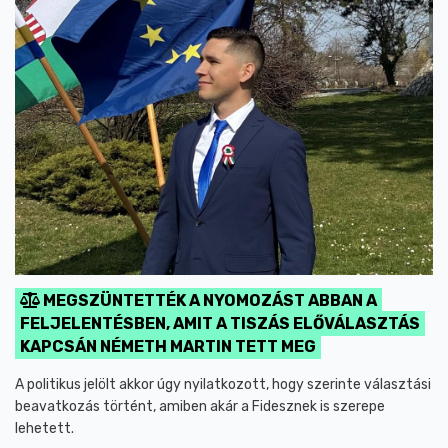
MEGSZÜNTETTÉK A NYOMOZÁST ABBAN A
FELJELENTÉSBEN, AMIT A TISZÁS ELŐVÁLASZTÁS
KAPCSÁN NÉMETH MARTIN TETT MEG
A politikus jelölt akkor úgy nyilatkozott, hogy szerinte választási
beavatkozás történt, amiben akár a Fidesznek is szerepe
lehetett.