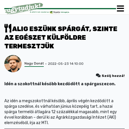
ALIG ESZÜNK SPÁRGÁT, SZINTE
AZ EGÉSZET KÜLFÖLDRE
TERMESZTJÜK
Nagy Donát
2022-05-23 14:10:00
Szólj hozzá!
Idén a szokottnál később kezdődött a spárgaszezon.
Az idén a megszokottnál később, április végén kezdődött a
spárga szedése, és várhatóan június közepéig tart, a hazai
spárga termelői átlagára 12 százalékkal magasabb, mint egy
évvel korábban – derül ki az Agrárközgazdasági Intézet (AKI)
elemzéséből, írja az MTI.