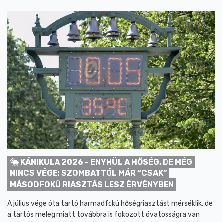
KÁNIKULA 2026 - ENYHÜL A HŐSÉG, DE MÉG
NINCS VÉGE: SZOMBATTÓL MÁR “CSAK”
MÁSODFOKÚ RIASZTÁS LESZ ÉRVÉNYBEN
A július vége óta tartó harmadfokú hőségriasztást mérséklik, de
a tartós meleg miatt továbbra is fokozott óvatosságra van