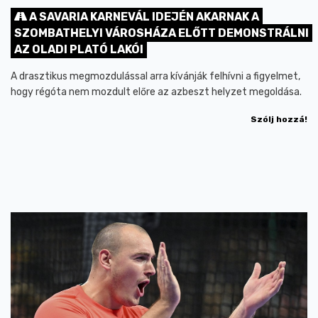
A SAVARIA KARNEVÁL IDEJÉN AKARNAK A
SZOMBATHELYI VÁROSHÁZA ELŐTT DEMONSTRÁLNI
AZ OLADI PLATÓ LAKÓI
A drasztikus megmozdulással arra kívánják felhívni a figyelmet,
hogy régóta nem mozdult előre az azbeszt helyzet megoldása.
Szólj hozzá!