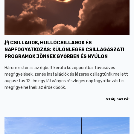
CSILLAGOK, HULLÓCSILLAGOK ÉS
NAPFOGYATKOZÁS: KÜLÖNLEGES CSILLAGÁSZATI
PROGRAMOK JÖNNEK GYŐRBEN ÉS NYÚLON
Három estén is az égbolt kerül a középpontba: távcsöves
megfigyelések, zenés installációk és lézeres csillagtúrák mellett
augusztus 12-én egy látványos részleges napfogyatkozást is
megfigyelhetnek az érdeklődők.
Szólj hozzá!