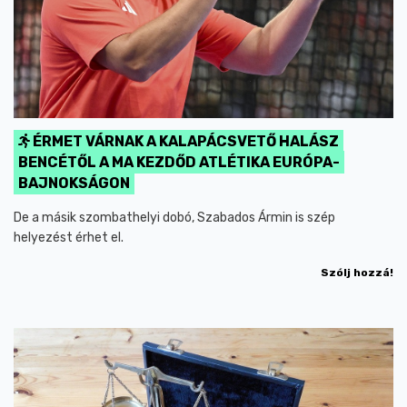
ÉRMET VÁRNAK A KALAPÁCSVETŐ HALÁSZ
BENCÉTŐL A MA KEZDŐD ATLÉTIKA EURÓPA-
BAJNOKSÁGON
De a másik szombathelyi dobó, Szabados Ármin is szép
helyezést érhet el.
Szólj hozzá!