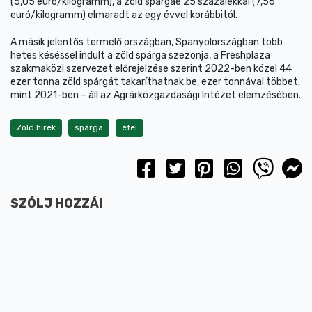
(5,05 euró/kilogramm), a zöld spárgáé 25 százalékkal (7,56
euró/kilogramm) elmaradt az egy évvel korábbitól.
A másik jelentős termelő országban, Spanyolországban több
hetes késéssel indult a zöld spárga szezonja, a Freshplaza
szakmaközi szervezet előrejelzése szerint 2022-ben közel 44
ezer tonna zöld spárgát takaríthatnak be, ezer tonnával többet,
mint 2021-ben – áll az Agrárközgazdasági Intézet elemzésében.
Zöld hírek
spárga
étel
SZÓLJ HOZZÁ!