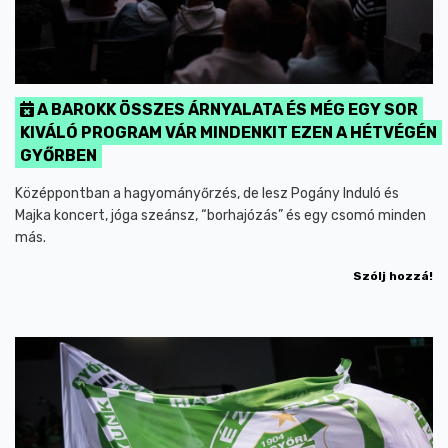
A BAROKK ÖSSZES ÁRNYALATA ÉS MÉG EGY SOR
KIVÁLÓ PROGRAM VÁR MINDENKIT EZEN A HÉTVÉGÉN
GYŐRBEN
Középpontban a hagyományőrzés, de lesz Pogány Induló és
Majka koncert, jóga szeánsz, “borhajózás” és egy csomó minden
más.
Szólj hozzá!