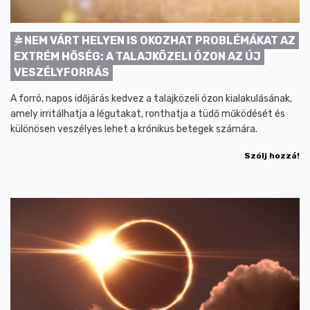
NEM VÁRT HELYEN IS OKOZHAT PROBLÉMÁKAT AZ
EXTRÉM HŐSÉG: A TALAJKÖZELI ÓZON AZ ÚJ
VESZÉLYFORRÁS
A forró, napos időjárás kedvez a talajközeli ózon kialakulásának,
amely irritálhatja a légutakat, ronthatja a tüdő működését és
különösen veszélyes lehet a krónikus betegek számára.
Szólj hozzá!