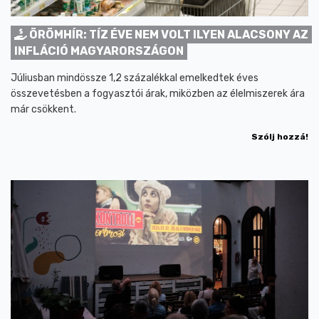
ÖRÖMHÍR: TÍZ ÉVE NEM VOLT ILYEN ALACSONY AZ
INFLÁCIÓ MAGYARORSZÁGON
Júliusban mindössze 1,2 százalékkal emelkedtek éves
összevetésben a fogyasztói árak, miközben az élelmiszerek ára
már csökkent.
Szólj hozzá!