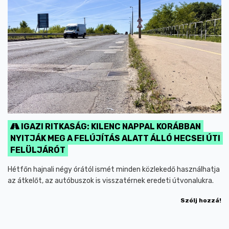
IGAZI RITKASÁG: KILENC NAPPAL KORÁBBAN
NYITJÁK MEG A FELÚJÍTÁS ALATT ÁLLÓ HECSEI ÚTI
FELÜLJÁRÓT
Hétfőn hajnali négy órától ismét minden közlekedő használhatja
az átkelőt, az autóbuszok is visszatérnek eredeti útvonalukra.
Szólj hozzá!