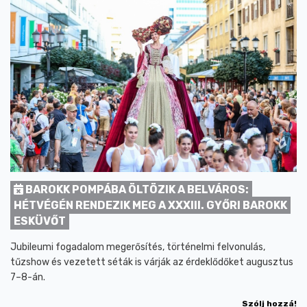
BAROKK POMPÁBA ÖLTÖZIK A BELVÁROS:
HÉTVÉGÉN RENDEZIK MEG A XXXIII. GYŐRI BAROKK
ESKÜVŐT
Jubileumi fogadalom megerősítés, történelmi felvonulás,
tűzshow és vezetett séták is várják az érdeklődőket augusztus
7–8-án.
Szólj hozzá!