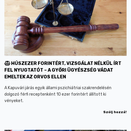
HÚSZEZER FORINTÉRT, VIZSGÁLAT NÉLKÜL ÍRT
FEL NYUGTATÓT – A GYŐRI ÜGYÉSZSÉG VÁDAT
EMELTEK AZ ORVOS ELLEN
A Kapuvári járás egyik állami pszichiátriai szakrendelésén
dolgozó férfi receptenként 10 ezer forintért állított ki
vényeket.
Szólj hozzá!