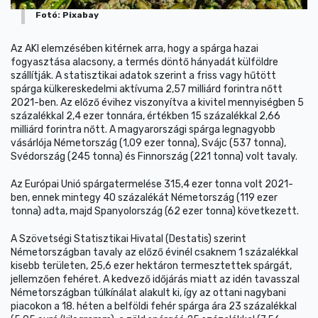
Fotó: Pixabay
Az AKI elemzésében kitérnek arra, hogy a spárga hazai
fogyasztása alacsony, a termés döntő hányadát külföldre
szállítják. A statisztikai adatok szerint a friss vagy hűtött
spárga külkereskedelmi aktívuma 2,57 milliárd forintra nőtt
2021-ben. Az előző évihez viszonyítva a kivitel mennyiségben 5
százalékkal 2,4 ezer tonnára, értékben 15 százalékkal 2,66
milliárd forintra nőtt. A magyarországi spárga legnagyobb
vásárlója Németország (1,09 ezer tonna), Svájc (537 tonna),
Svédország (245 tonna) és Finnország (221 tonna) volt tavaly.
Az Európai Unió spárgatermelése 315,4 ezer tonna volt 2021-
ben, ennek mintegy 40 százalékát Németország (119 ezer
tonna) adta, majd Spanyolország (62 ezer tonna) következett.
A Szövetségi Statisztikai Hivatal (Destatis) szerint
Németországban tavaly az előző évinél csaknem 1 százalékkal
kisebb területen, 25,6 ezer hektáron termesztettek spárgát,
jellemzően fehéret. A kedvező időjárás miatt az idén tavasszal
Németországban túlkínálat alakult ki, így az ottani nagybani
piacokon a 18. héten a belföldi fehér spárga ára 23 százalékkal