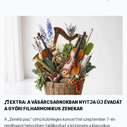
EXTRA: A VÁSÁRCSARNOKBAN NYITJA ÚJ ÉVADÁT
A GYŐRI FILHARMONIKUS ZENEKAR
A „Zenélő piac” című különleges koncerttel szeptember 7-én
rendhagyó helyszínen találkozhat a közönség a klasszikus