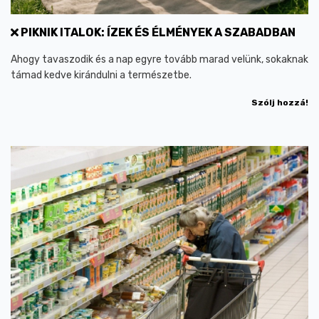
PIKNIK ITALOK: ÍZEK ÉS ÉLMÉNYEK A SZABADBAN
Ahogy tavaszodik és a nap egyre tovább marad velünk, sokaknak
támad kedve kirándulni a természetbe.
Szólj hozzá!