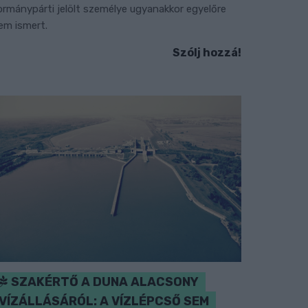
ormánypárti jelölt személye ugyanakkor egyelőre
em ismert.
Szólj hozzá!
SZAKÉRTŐ A DUNA ALACSONY
VÍZÁLLÁSÁRÓL: A VÍZLÉPCSŐ SEM