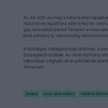
Az AN-225-ös még a háború első napjaiban
Hosztomel repülőtere ellen intéztek raké
gép roncsaiból bármit fel lehet-e használn
kész példány is, valószínűleg ebből könn
A költségek csillagászatiak lehetnek, a becsl
összegekről szólnak. Az ukrán kormány ehh
háborúban meghalt ukrán pilótáknak szent
terveznek.
Ukrajna
orosz-ukrán háború
Volodimir Zelensz