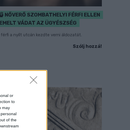
NŐVERŐ SZOMBATHELYI FÉRFI ELLEN
EMELT VÁDAT AZ ÜGYÉSZSÉG
 férfi a nyílt utcán kezdte verni áldozatát.
Szólj hozzá!
sonal or
ection to
ou may
 personal
out of the
 downstream