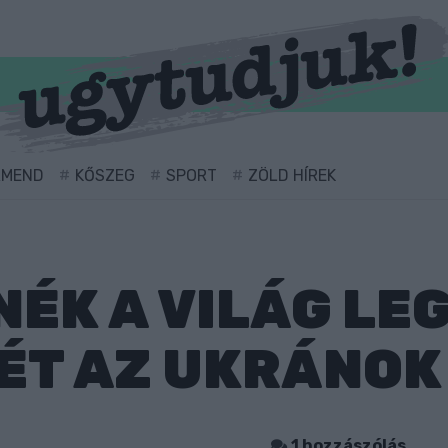
RMEND
KŐSZEG
SPORT
ZÖLD HÍREK
ÉK A VILÁG L
ÉT AZ UKRÁNOK
1 hozzászólás