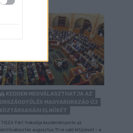
KEDDEN MEGVÁLASZTHATJA AZ
ORSZÁGGYŰLÉS MAGYARORSZÁG ÚJ
KÖZTÁRSASÁGI ELNÖKÉT
 TISZA Párt frakciója kezdeményezte az
llamfőválasztás augusztus 11-re való kitűzését - a