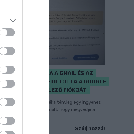
CZUNYINÉ HARCA A GMAIL ÉS AZ
ÖNKÉNY ELLEN - LETILTOTTA A GOOGLE
A VÉDVONAL LEVELEZŐ FIÓKJÁT
em vicc! A Fidesz maradéka tényleg egy ingyenes
-mail szolgáltatást használt, hogy megvédje a
idesz maradékát.
Szólj hozzá!