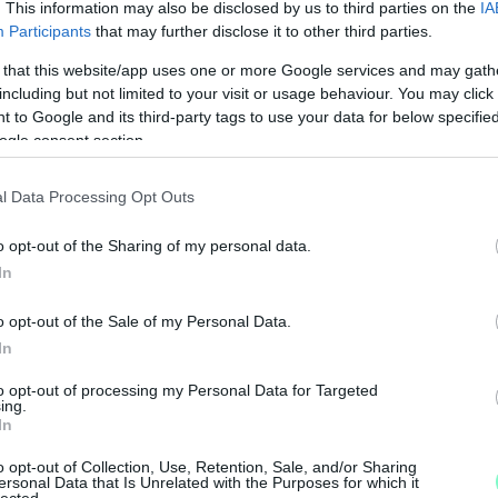
. This information may also be disclosed by us to third parties on the
IA
Participants
that may further disclose it to other third parties.
 that this website/app uses one or more Google services and may gath
including but not limited to your visit or usage behaviour. You may click 
 to Google and its third-party tags to use your data for below specifi
ogle consent section.
–
K
l Data Processing Opt Outs
L
o opt-out of the Sharing of my personal data.
In
I
k
o opt-out of the Sale of my Personal Data.
r
In
l
to opt-out of processing my Personal Data for Targeted
ing.
In
o opt-out of Collection, Use, Retention, Sale, and/or Sharing
ersonal Data that Is Unrelated with the Purposes for which it
lected.