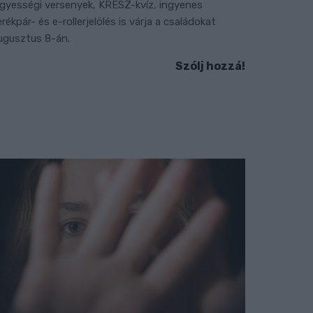
gyességi versenyek, KRESZ-kvíz, ingyenes
erékpár- és e-rollerjelölés is várja a családokat
ugusztus 8-án.
Szólj hozzá!