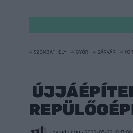
SZOMBATHELY
GYŐR
SÁRVÁR
KÖ
ÚJJÁÉPÍTEN
REPÜLŐGÉP
ugytudjuk.hu
2022-05-22 10:13:00