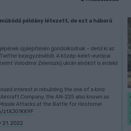
működő példány létezett, de ezt a háború
épének újjáépítésén gondolkodnak – derül ki az
 Twitter bejegyzéséből. A közép-kelet-európai
erint Volodimir Zelenszkij ukrán elnököt is érdekli
sed interest in rebuilding the one of a kind
ov Aircraft Company, the AN-225 also known as
issile Attacks at the Battle for Hostomel
om/ztXJG1KK9F
 21, 2022