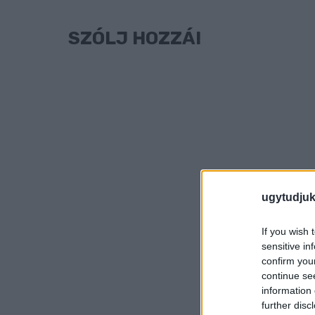
SZÓLJ HOZZÁ!
ugytudjuk
If you wish 
sensitive in
confirm you
continue se
information 
further disc