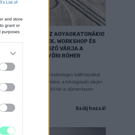
B’s List of
er and store
to grant or
ed purposes
A RÓMAIAKTÓL AZ AGYAGKATONÁKIG
 TÁRLATVEZETÉSEK, WORKSHOP ÉS
ÖZÖNSÉGTALÁLKOZÓ VÁRJA A
ÁTOGATÓKAT A GYŐRI RÓMER
MÚZEUMBAN
ngyenes programokkal és különleges kiállításokkal
észülnek a hét második felére, a hőségriadó idején
áadásul a Várkazamata – Kőtár is díjmentesen
átogatható.
Szólj hozzá!