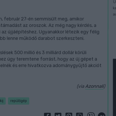
Ü
k
a
, február 27-én semmisült meg, amikor
tatámadást az oroszok. Az még nagy kérdés, a
i az újjáépítéshez. Ugyanakkor létezik egy félig
yebb lenne működő darabot szerkeszteni.
ések 500 millió és 3 milliárd dollár körüli
ez úgy teremtene forrást, hogy az új gépet a
elnék és erre hivatkozva adománygyűjtő akciót
(via
Azonnali
)
kij
repülőgép