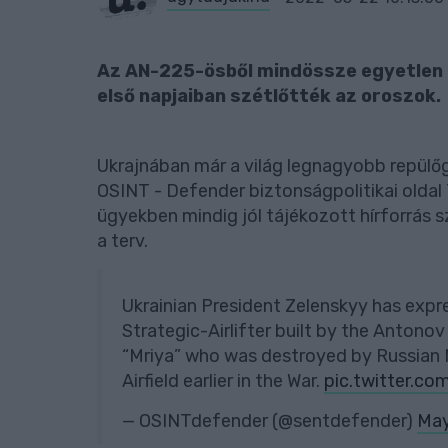
Az AN-225-ösből mindössze egyetlen 
első napjaiban szétlőtték az oroszok.
Ukrajnában már a világ legnagyobb repülőg
OSINT - Defender biztonságpolitikai oldal
ügyekben mindig jól tájékozott hírforrás sz
a terv.
Ukrainian President Zelenskyy has expres
Strategic-Airlifter built by the Anton
“Mriya” who was destroyed by Russian M
Airfield earlier in the War.
pic.twitter.c
— OSINTdefender (@sentdefender)
May