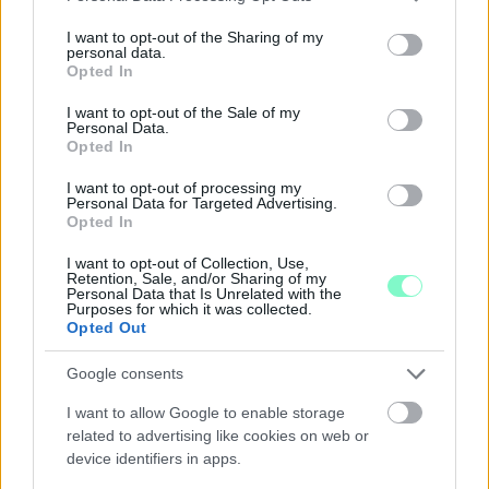
services and may gather and store information including but
not limited to your visit or usage behaviour. You may click to
I want to opt-out of the Sharing of my
personal data.
grant or deny consent to Google and its third-party tags to
Opted In
use your data for below specified purposes in below Google
KÁNIKULA-AKTUÁL: MEGHOSSZABBÍTOTTÁK A
consent section.
HŐSÉGRIASZTÁST, A KÖVETKEZŐ 48 ÓRA LEHET A
I want to opt-out of the Sale of my
Personal Data.
LEGKRITIKUSABB AZ ENERGIAELLÁTÁS
Opted In
SZEMPONTJÁBÓL, DE AZ UTOLSÓ PAKSI TURBINA
EGYELŐRE KITART
I want to opt-out of processing my
Personal Data for Targeted Advertising.
A Védelmi Munkacsoport szerint egyelőre stabil az ország
Opted In
villamosenergia-rendszere, de továbbra is takarékosságra kérik
a lakosságot és a nagyfogyasztókat.
I want to opt-out of Collection, Use,
Retention, Sale, and/or Sharing of my
Personal Data that Is Unrelated with the
Szólj hozzá!
Purposes for which it was collected.
Opted Out
Google consents
I want to allow Google to enable storage
related to advertising like cookies on web or
device identifiers in apps.