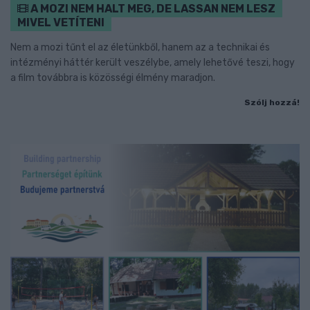
A MOZI NEM HALT MEG, DE LASSAN NEM LESZ
MIVEL VETÍTENI
Nem a mozi tűnt el az életünkből, hanem az a technikai és
intézményi háttér került veszélybe, amely lehetővé teszi, hogy
a film továbbra is közösségi élmény maradjon.
Szólj hozzá!