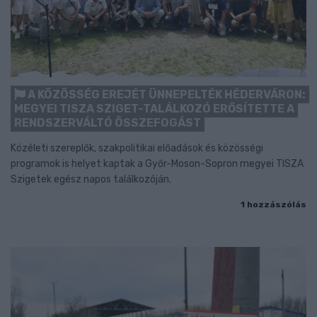
A KÖZÖSSÉG EREJÉT ÜNNEPELTÉK HÉDERVÁRON:
MEGYEI TISZA SZIGET-TALÁLKOZÓ ERŐSÍTETTE A
RENDSZERVÁLTÓ ÖSSZEFOGÁST
Közéleti szereplők, szakpolitikai előadások és közösségi
programok is helyet kaptak a Győr-Moson-Sopron megyei TISZA
Szigetek egész napos találkozóján.
1 hozzászólás