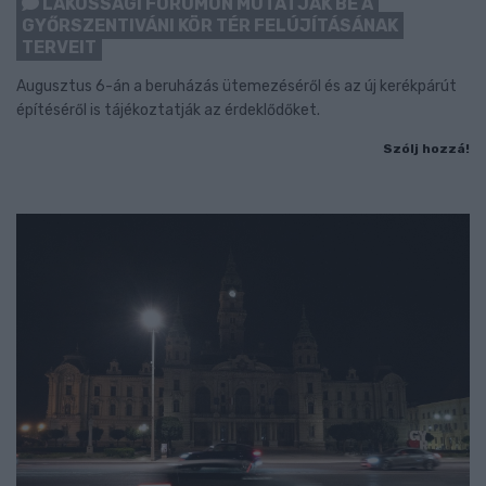
LAKOSSÁGI FÓRUMON MUTATJÁK BE A
GYŐRSZENTIVÁNI KÖR TÉR FELÚJÍTÁSÁNAK
TERVEIT
Augusztus 6-án a beruházás ütemezéséről és az új kerékpárút
építéséről is tájékoztatják az érdeklődőket.
Szólj hozzá!