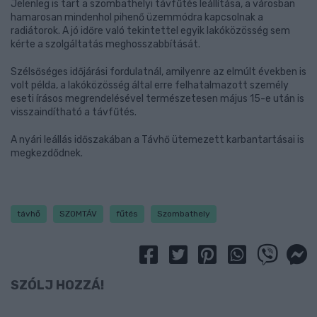
Jelenleg is tart a szombathelyi távfűtés leállítása, a városban
hamarosan mindenhol pihenő üzemmódra kapcsolnak a
radiátorok. A jó időre való tekintettel egyik lakóközösség sem
kérte a szolgáltatás meghosszabbítását.
Szélsőséges időjárási fordulatnál, amilyenre az elmúlt években is
volt példa, a lakóközösség által erre felhatalmazott személy
eseti írásos megrendelésével természetesen május 15-e után is
visszaindítható a távfűtés.
A nyári leállás időszakában a Távhő ütemezett karbantartásai is
megkezdődnek.
távhő
SZOMTÁV
fűtés
Szombathely
SZÓLJ HOZZÁ!