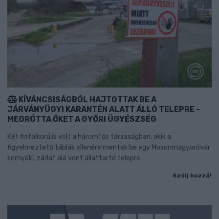
KÍVÁNCSISÁGBÓL HAJTOTTAK BE A
JÁRVÁNYÜGYI KARANTÉN ALATT ÁLLÓ TELEPRE -
MEGRÓTTA ŐKET A GYŐRI ÜGYÉSZSÉG
Két fiatalkorú is volt a háromfős társaságban, akik a
figyelmeztető táblák ellenére mentek be egy Mosonmagyaróvár
környéki, zárlat alá vont állattartó telepre.
Szólj hozzá!