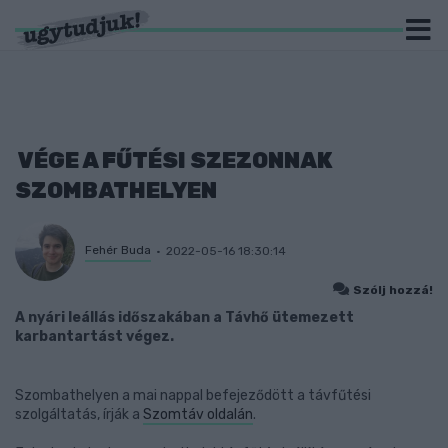
VÉGE A FŰTÉSI SZEZONNAK
SZOMBATHELYEN
Fehér Buda
2022-05-16 18:30:14
Szólj hozzá!
A nyári leállás időszakában a Távhő ütemezett
karbantartást végez.
Szombathelyen a mai nappal befejeződött a távfűtési
szolgáltatás, írják a
Szomtáv oldalán
.