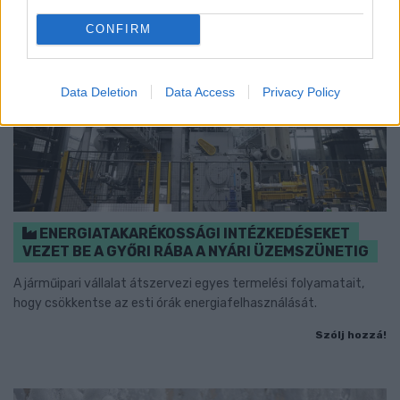
CONFIRM
Data Deletion
Data Access
Privacy Policy
ENERGIATAKARÉKOSSÁGI INTÉZKEDÉSEKET
VEZET BE A GYŐRI RÁBA A NYÁRI ÜZEMSZÜNETIG
A járműipari vállalat átszervezi egyes termelési folyamatait,
hogy csökkentse az esti órák energiafelhasználását.
Szólj hozzá!