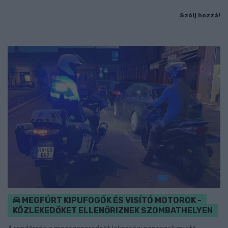
Szólj hozzá!
MEGFÚRT KIPUFOGÓK ÉS VISÍTÓ MOTOROK -
KÖZLEKEDŐKET ELLENŐRIZNEK SZOMBATHELYEN