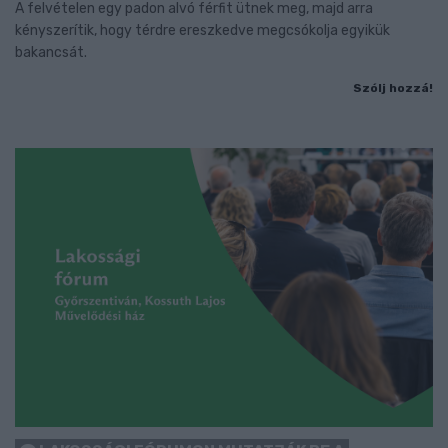
A felvételen egy padon alvó férfit ütnek meg, majd arra
kényszerítik, hogy térdre ereszkedve megcsókolja egyikük
bakancsát.
Szólj hozzá!