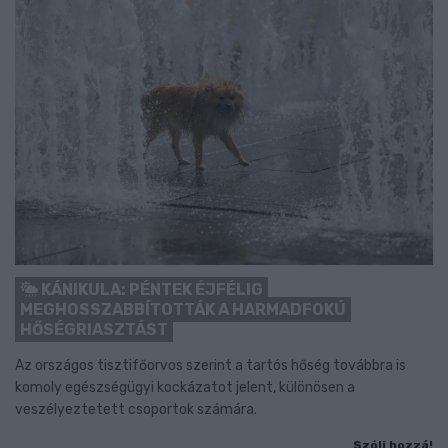
KÁNIKULA: PÉNTEK ÉJFÉLIG
MEGHOSSZABBÍTOTTÁK A HARMADFOKÚ
HŐSÉGRIASZTÁST
Az országos tisztifőorvos szerint a tartós hőség továbbra is
komoly egészségügyi kockázatot jelent, különösen a
veszélyeztetett csoportok számára.
Szólj hozzá!