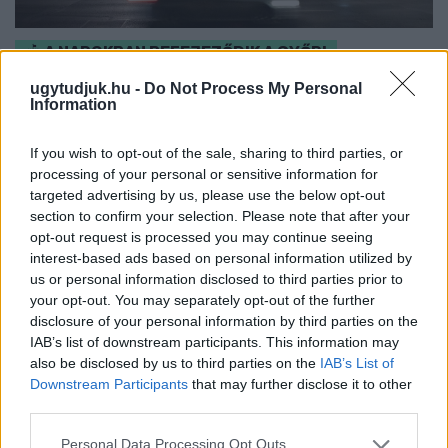
A NAPOKBAN BEFEJEZŐDIK A GYŐRI
DÍSZKIVILÁGÍTÁS LEKAPCSOLÁSA
ugytudjuk.hu -
Do Not Process My Personal
Information
A város 77 helyszínén zajlik a munkavégzés, a Győr Projekt
kezelésében lévő épületek egy részét is érinti az intézkedés.
If you wish to opt-out of the sale, sharing to third parties, or
Szólj hozzá!
processing of your personal or sensitive information for
targeted advertising by us, please use the below opt-out
section to confirm your selection. Please note that after your
opt-out request is processed you may continue seeing
interest-based ads based on personal information utilized by
us or personal information disclosed to third parties prior to
your opt-out. You may separately opt-out of the further
disclosure of your personal information by third parties on the
IAB’s list of downstream participants. This information may
also be disclosed by us to third parties on the
IAB’s List of
Downstream Participants
that may further disclose it to other
third parties.
Please note that this website/app uses one or more Google
Personal Data Processing Opt Outs