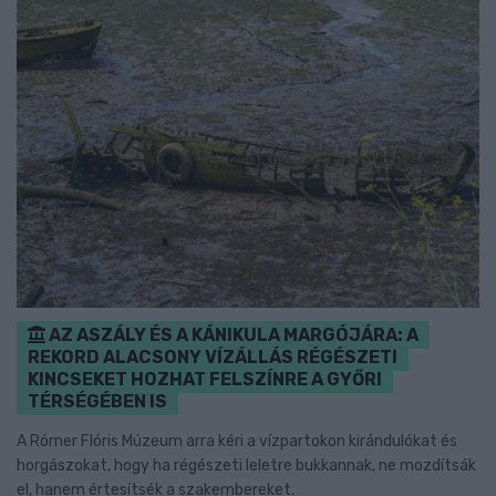
AZ ASZÁLY ÉS A KÁNIKULA MARGÓJÁRA: A
REKORD ALACSONY VÍZÁLLÁS RÉGÉSZETI
KINCSEKET HOZHAT FELSZÍNRE A GYŐRI
TÉRSÉGÉBEN IS
A Rómer Flóris Múzeum arra kéri a vízpartokon kirándulókat és
horgászokat, hogy ha régészeti leletre bukkannak, ne mozdítsák
el, hanem értesítsék a szakembereket.