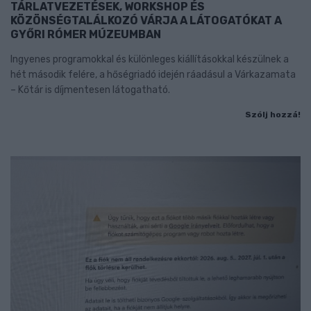
TÁRLATVEZETÉSEK, WORKSHOP ÉS
KÖZÖNSÉGTALÁLKOZÓ VÁRJA A LÁTOGATÓKAT A
GYŐRI RÓMER MÚZEUMBAN
Ingyenes programokkal és különleges kiállításokkal készülnek a
hét második felére, a hőségriadó idején ráadásul a Várkazamata
– Kőtár is díjmentesen látogatható.
Szólj hozzá!