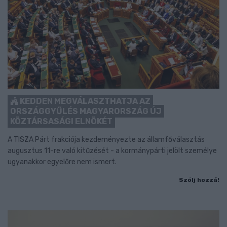
KEDDEN MEGVÁLASZTHATJA AZ
ORSZÁGGYŰLÉS MAGYARORSZÁG ÚJ
KÖZTÁRSASÁGI ELNÖKÉT
A TISZA Párt frakciója kezdeményezte az államfőválasztás
augusztus 11-re való kitűzését - a kormánypárti jelölt személye
ugyanakkor egyelőre nem ismert.
Szólj hozzá!