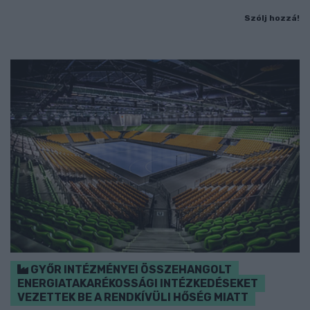
Szólj hozzá!
GYŐR INTÉZMÉNYEI ÖSSZEHANGOLT
ENERGIATAKARÉKOSSÁGI INTÉZKEDÉSEKET
VEZETTEK BE A RENDKÍVÜLI HŐSÉG MIATT