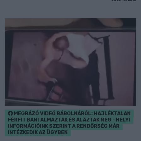
MEGRÁZÓ VIDEÓ BÁBOLNÁRÓL: HAJLÉKTALAN
FÉRFIT BÁNTALMAZTAK ÉS ALÁZTAK MEG - HELYI
INFORMÁCIÓINK SZERINT A RENDŐRSÉG MÁR
INTÉZKEDIK AZ ÜGYBEN