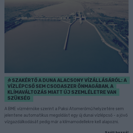
SZAKÉRTŐ A DUNA ALACSONY VÍZÁLLÁSÁRÓL: A
VÍZLÉPCSŐ SEM CSODASZER ÖNMAGÁBAN, A
KLÍMAVÁLTOZÁS MIATT ÚJ SZEMLÉLETRE VAN
SZÜKSÉG
A BME vízmérnöke szerint a Paksi Atomerőmű helyzetére sem
jelentene automatikus megoldást egy új dunai vízlépcső - a jövő
vízgazdálkodását pedig már a klímamodellekre kell alapozni.
Szólj hozzá!