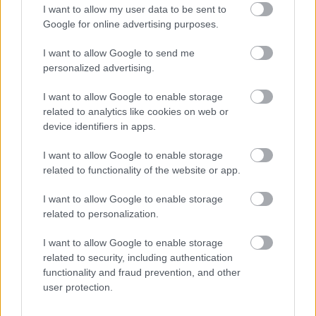
I want to allow my user data to be sent to
Google for online advertising purposes.
I want to allow Google to send me
personalized advertising.
I want to allow Google to enable storage
related to analytics like cookies on web or
device identifiers in apps.
FONTOS ÜZENET A HŐSÉGRIADÓ IDEJÉRE: A GYŐR
APPLIKÁCIÓ LETÖLTÉSÉRE BIZTATJA A
I want to allow Google to enable storage
LAKOSSÁGOT KÓSA ROLAND
related to functionality of the website or app.
Az alpolgármester szerint a rendkívüli kánikula a
I want to allow Google to enable storage
közműrendszereket is fokozottan terheli, ezért érdemes
related to personalization.
bekapcsolni a push értesítéseket.
I want to allow Google to enable storage
Szólj hozzá!
related to security, including authentication
functionality and fraud prevention, and other
user protection.