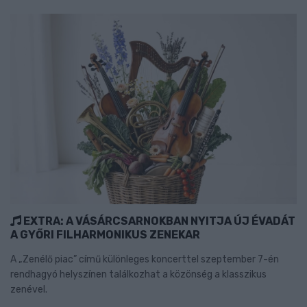
EXTRA: A VÁSÁRCSARNOKBAN NYITJA ÚJ ÉVADÁT
A GYŐRI FILHARMONIKUS ZENEKAR
A „Zenélő piac” című különleges koncerttel szeptember 7-én
rendhagyó helyszínen találkozhat a közönség a klasszikus
zenével.