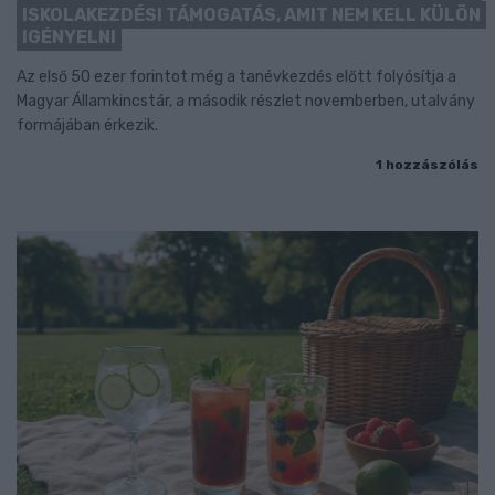
ISKOLAKEZDÉSI TÁMOGATÁS, AMIT NEM KELL KÜLÖN
IGÉNYELNI
Az első 50 ezer forintot még a tanévkezdés előtt folyósítja a
Magyar Államkincstár, a második részlet novemberben, utalvány
formájában érkezik.
1 hozzászólás