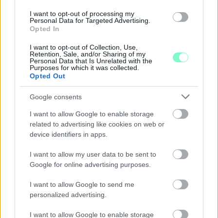
I want to opt-out of processing my
Personal Data for Targeted Advertising.
Opted In
I want to opt-out of Collection, Use,
A BAROKK ÖSSZES ÁRNYALATA ÉS MÉG EGY SOR
Retention, Sale, and/or Sharing of my
Personal Data that Is Unrelated with the
KIVÁLÓ PROGRAM VÁR MINDENKIT EZEN A HÉTVÉGÉN
Purposes for which it was collected.
GYŐRBEN
Opted Out
Középpontban a hagyományőrzés, de lesz Pogány Induló és
Google consents
Majka koncert, jóga szeánsz, “borhajózás” és egy csomó minden
más.
I want to allow Google to enable storage
related to advertising like cookies on web or
Szólj hozzá!
device identifiers in apps.
I want to allow my user data to be sent to
Google for online advertising purposes.
I want to allow Google to send me
personalized advertising.
I want to allow Google to enable storage