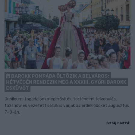
BAROKK POMPÁBA ÖLTÖZIK A BELVÁROS:
HÉTVÉGÉN RENDEZIK MEG A XXXIII. GYŐRI BAROKK
ESKÜVŐT
Jubileumi fogadalom megerősítés, történelmi felvonulás,
tűzshow és vezetett séták is várják az érdeklődőket augusztus
7–8-án.
Szólj hozzá!