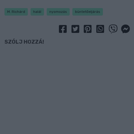
M. Richárd
halál
nyomozás
büntetőeljárás
SZÓLJ HOZZÁ!