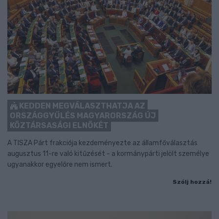
KEDDEN MEGVÁLASZTHATJA AZ
ORSZÁGGYŰLÉS MAGYARORSZÁG ÚJ
KÖZTÁRSASÁGI ELNÖKÉT
A TISZA Párt frakciója kezdeményezte az államfőválasztás
augusztus 11-re való kitűzését - a kormánypárti jelölt személye
ugyanakkor egyelőre nem ismert.
Szólj hozzá!