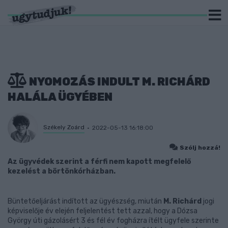
NYOMOZÁS INDULT M. RICHÁRD
HALÁLA ÜGYÉBEN
Székely Zoárd
2022-05-13 16:18:00
Szólj hozzá!
Az ügyvédek szerint a férfi nem kapott megfelelő
kezelést a börtönkórházban.
Büntetőeljárást indított az ügyészség, miután
M. Richárd
jogi
képviselője év elején feljelentést tett azzal, hogy a Dózsa
György úti gázolásért 3 és fél év fogházra ítélt ügyfele szerinte