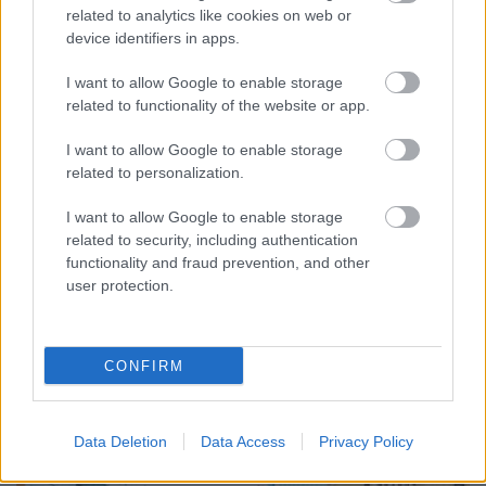
related to analytics like cookies on web or
device identifiers in apps.
I want to allow Google to enable storage
related to functionality of the website or app.
I want to allow Google to enable storage
related to personalization.
ENERGIATAKARÉKOSSÁG: KORÁBBAN KEZDŐDIK
A GYŐRI AUDI ETO KC PÉNTEKI FELKÉSZÜLÉSI
I want to allow Google to enable storage
MÉRKŐZÉSE
related to security, including authentication
functionality and fraud prevention, and other
Az energiaellátás tehermentesítése érdekében másfél órával
user protection.
előrébb hozták a Brest Bretagne Handball elleni találkozó
kezdését.
CONFIRM
1 hozzászólás
Data Deletion
Data Access
Privacy Policy