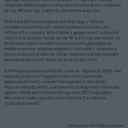
megfelelő ellátást kapott volna, nem következik be a haláleset.
Ezt az állítását egy szakértői véleményre alapozta.
M. Richárd élettársa korábban elárulta, hogy a férfinak
szívbillentyűműtétje volt, emiatt kötelező kontrollra járt
hathavonta, s ilyenkor állították be a gyógyszereit, tudomása
szerint erre azonban tavaly január 18-a óta már nem került sor.
Elmondása szerint emellett párja szteroidfüggőségben és
mellékvesekéreg-elégtelenségben is szenvedett, valamint a
prosztatájával is problémái voltak, ráadásul csak egy speciális
berendezéssel tudott aludni az alvászavara miatt.
A férfi legsúlyosabb büntetését, nyolc év fegyházat 2006-ban
kapta bűnszervezet tagjaként elkövetett emberölés
előkészülete miatt, valamint bűnsegédként elkövetett
fegyvercsempészetért a kecskeméti maffiaperként elhíresült
ügyben. Halála előtt a Dózsa György úton 2017 májusában
elkövetett halálos gázolás miatt töltötte 3 és fél éves
fogházbüntetését.
Címlapfotó: MTI/Mónus Márton