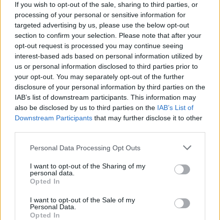
If you wish to opt-out of the sale, sharing to third parties, or
processing of your personal or sensitive information for
targeted advertising by us, please use the below opt-out
ÖRÖMHÍR: TÍZ ÉVE NEM VOLT ILYEN ALACSONY AZ
section to confirm your selection. Please note that after your
INFLÁCIÓ MAGYARORSZÁGON
opt-out request is processed you may continue seeing
interest-based ads based on personal information utilized by
Júliusban mindössze 1,2 százalékkal emelkedtek éves
us or personal information disclosed to third parties prior to
összevetésben a fogyasztói árak, miközben az élelmiszerek ára
your opt-out. You may separately opt-out of the further
már csökkent.
disclosure of your personal information by third parties on the
Szólj hozzá!
IAB’s list of downstream participants. This information may
also be disclosed by us to third parties on the
IAB’s List of
Downstream Participants
that may further disclose it to other
third parties.
Please note that this website/app uses one or more Google
Personal Data Processing Opt Outs
services and may gather and store information including but
not limited to your visit or usage behaviour. You may click to
I want to opt-out of the Sharing of my
personal data.
grant or deny consent to Google and its third-party tags to
Opted In
use your data for below specified purposes in below Google
consent section.
I want to opt-out of the Sale of my
Personal Data.
Opted In