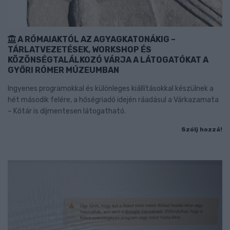
A RÓMAIAKTÓL AZ AGYAGKATONÁKIG –
TÁRLATVEZETÉSEK, WORKSHOP ÉS
KÖZÖNSÉGTALÁLKOZÓ VÁRJA A LÁTOGATÓKAT A
GYŐRI RÓMER MÚZEUMBAN
Ingyenes programokkal és különleges kiállításokkal készülnek a
hét második felére, a hőségriadó idején ráadásul a Várkazamata
– Kőtár is díjmentesen látogatható.
Szólj hozzá!