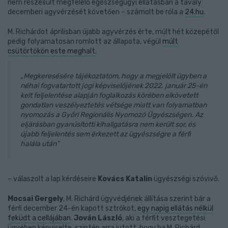
nem részesült megfelelő egészségügyi ellátásban a tavaly
decemberi agyvérzését követően – számolt be róla a
24.hu
.
M. Richárdot áprilisban újabb agyvérzés érte, múlt hét közepétől
pedig folyamatosan romlott az állapota, végül
múlt
csütörtökön este meghalt
.
„Megkeresésére tájékoztatom, hogy a megjelölt ügyben a
néhai fogvatartott jogi képviselőjének 2022. január 25-én
kelt feljelentése alapján foglalkozás körében elkövetett
gondatlan veszélyeztetés vétsége miatt van folyamatban
nyomozás a Győri Regionális Nyomozó Ügyészségen. Az
eljárásban gyanúsítotti kihallgatásra nem került sor, és
újabb feljelentés sem érkezett az ügyészségre a férfi
halála után”
– válaszolt a lap kérdéseire
Kovács Katalin
ügyészségi szóvivő.
Mocsai Gergely
, M. Richárd ügyvédjének állítása szerint bár a
férfi december 24-én kapott sztrókot,
egy napig ellátás nélkül
feküdt a cellájában
.
Jován László
, aki a férfit vesztegetési
ügyében képviselte, szintén arra jutott, hogy ha M. Richárd