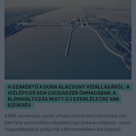
SZAKÉRTŐ A DUNA ALACSONY VÍZÁLLÁSÁRÓL: A
VÍZLÉPCSŐ SEM CSODASZER ÖNMAGÁBAN, A
KLÍMAVÁLTOZÁS MIATT ÚJ SZEMLÉLETRE VAN
SZÜKSÉG
A BME vízmérnöke szerint a Paksi Atomerőmű helyzetére sem
jelentene automatikus megoldást egy új dunai vízlépcső - a jövő
vízgazdálkodását pedig már a klímamodellekre kell alapozni.