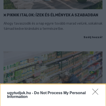
PIKNIK ITALOK: ÍZEK ÉS ÉLMÉNYEK A SZABADBAN
Ahogy tavaszodik és a nap egyre tovább marad velünk, sokaknak
támad kedve kirándulni a természetbe.
Szólj hozzá!
ugytudjuk.hu -
Do Not Process My Personal
Information