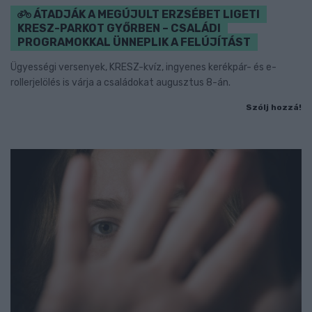
ÁTADJÁK A MEGÚJULT ERZSÉBET LIGETI
KRESZ-PARKOT GYŐRBEN – CSALÁDI
PROGRAMOKKAL ÜNNEPLIK A FELÚJÍTÁST
Ügyességi versenyek, KRESZ-kvíz, ingyenes kerékpár- és e-
rollerjelölés is várja a családokat augusztus 8-án.
Szólj hozzá!