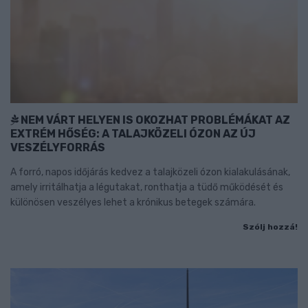
NEM VÁRT HELYEN IS OKOZHAT PROBLÉMÁKAT AZ
EXTRÉM HŐSÉG: A TALAJKÖZELI ÓZON AZ ÚJ
VESZÉLYFORRÁS
A forró, napos időjárás kedvez a talajközeli ózon kialakulásának,
amely irritálhatja a légutakat, ronthatja a tüdő működését és
különösen veszélyes lehet a krónikus betegek számára.
Szólj hozzá!