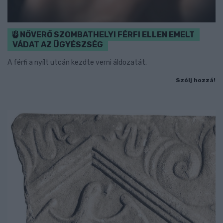
NŐVERŐ SZOMBATHELYI FÉRFI ELLEN EMELT
VÁDAT AZ ÜGYÉSZSÉG
A férfi a nyílt utcán kezdte verni áldozatát.
Szólj hozzá!