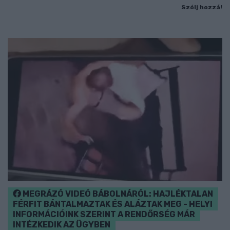
Szólj hozzá!
MEGRÁZÓ VIDEÓ BÁBOLNÁRÓL: HAJLÉKTALAN
FÉRFIT BÁNTALMAZTAK ÉS ALÁZTAK MEG - HELYI
INFORMÁCIÓINK SZERINT A RENDŐRSÉG MÁR
INTÉZKEDIK AZ ÜGYBEN