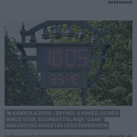
Szólj hozzá!
KÁNIKULA 2026 - ENYHÜL A HŐSÉG, DE MÉG
NINCS VÉGE: SZOMBATTÓL MÁR “CSAK”
MÁSODFOKÚ RIASZTÁS LESZ ÉRVÉNYBEN
A július vége óta tartó harmadfokú hőségriasztást mérséklik, de