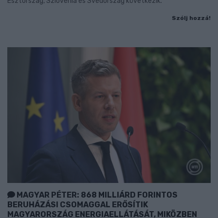
Észtország, Szlovénia és Svédország következik.
Szólj hozzá!
MAGYAR PÉTER: 868 MILLIÁRD FORINTOS
BERUHÁZÁSI CSOMAGGAL ERŐSÍTIK
MAGYARORSZÁG ENERGIAELLÁTÁSÁT, MIKÖZBEN