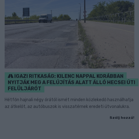
IGAZI RITKASÁG: KILENC NAPPAL KORÁBBAN
NYITJÁK MEG A FELÚJÍTÁS ALATT ÁLLÓ HECSEI ÚTI
FELÜLJÁRÓT
Hétfőn hajnali négy órától ismét minden közlekedő használhatja
az átkelőt, az autóbuszok is visszatérnek eredeti útvonalukra.
Szólj hozzá!