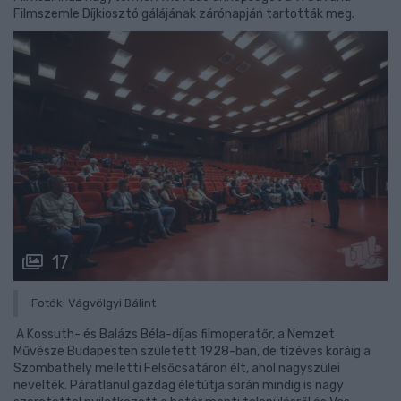
Filmszemle Díjkiosztó gálájának zárónapján tartották meg.
17
Fotók: Vágvölgyi Bálint
A Kossuth- és Balázs Béla-díjas filmoperatőr, a Nemzet
Művésze Budapesten született 1928-ban, de tízéves koráig a
Szombathely melletti Felsőcsatáron élt, ahol nagyszülei
nevelték. Páratlanul gazdag életútja során mindig is nagy