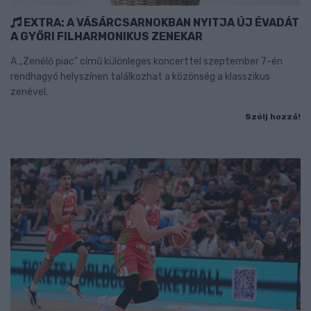
EXTRA: A VÁSÁRCSARNOKBAN NYITJA ÚJ ÉVADÁT
A GYŐRI FILHARMONIKUS ZENEKAR
A „Zenélő piac” című különleges koncerttel szeptember 7-én
rendhagyó helyszínen találkozhat a közönség a klasszikus
zenével.
Szólj hozzá!