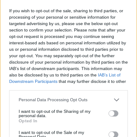
If you wish to opt-out of the sale, sharing to third parties, or
processing of your personal or sensitive information for
targeted advertising by us, please use the below opt-out
section to confirm your selection. Please note that after your
opt-out request is processed you may continue seeing
interest-based ads based on personal information utilized by
us or personal information disclosed to third parties prior to
ÁTADJÁK A MEGÚJULT ERZSÉBET LIGETI
your opt-out. You may separately opt-out of the further
KRESZ-PARKOT GYŐRBEN – CSALÁDI
disclosure of your personal information by third parties on the
PROGRAMOKKAL ÜNNEPLIK A FELÚJÍTÁST
IAB’s list of downstream participants. This information may
also be disclosed by us to third parties on the
IAB’s List of
Ügyességi versenyek, KRESZ-kvíz, ingyenes kerékpár- és e-
Downstream Participants
that may further disclose it to other
rollerjelölés is várja a családokat augusztus 8-án.
third parties.
Szólj hozzá!
Please note that this website/app uses one or more Google
Personal Data Processing Opt Outs
services and may gather and store information including but
not limited to your visit or usage behaviour. You may click to
I want to opt-out of the Sharing of my
personal data.
grant or deny consent to Google and its third-party tags to
Opted In
use your data for below specified purposes in below Google
consent section.
I want to opt-out of the Sale of my
Personal Data.