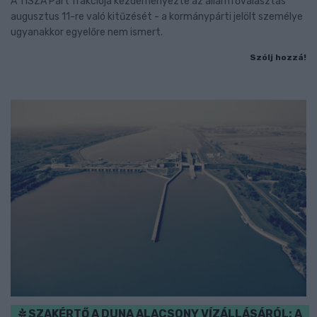
A TISZA Párt frakciója kezdeményezte az államfőválasztás
augusztus 11-re való kitűzését - a kormánypárti jelölt személye
ugyanakkor egyelőre nem ismert.
Szólj hozzá!
SZAKÉRTŐ A DUNA ALACSONY VÍZÁLLÁSÁRÓL: A