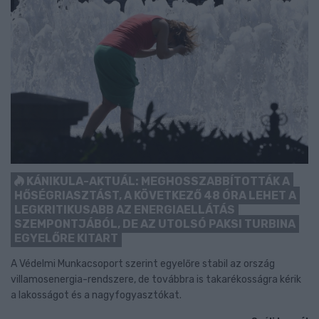
KÁNIKULA-AKTUÁL: MEGHOSSZABBÍTOTTÁK A
HŐSÉGRIASZTÁST, A KÖVETKEZŐ 48 ÓRA LEHET A
LEGKRITIKUSABB AZ ENERGIAELLÁTÁS
SZEMPONTJÁBÓL, DE AZ UTOLSÓ PAKSI TURBINA
EGYELŐRE KITART
A Védelmi Munkacsoport szerint egyelőre stabil az ország
villamosenergia-rendszere, de továbbra is takarékosságra kérik
a lakosságot és a nagyfogyasztókat.