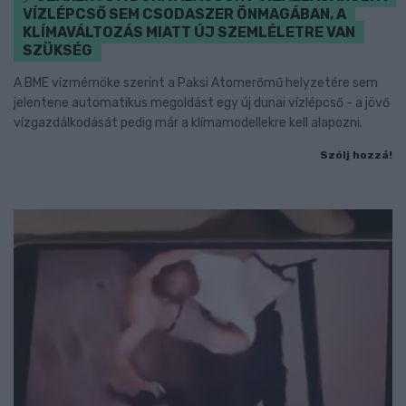
VÍZLÉPCSŐ SEM CSODASZER ÖNMAGÁBAN, A
KLÍMAVÁLTOZÁS MIATT ÚJ SZEMLÉLETRE VAN
SZÜKSÉG
A BME vízmérnöke szerint a Paksi Atomerőmű helyzetére sem
jelentene automatikus megoldást egy új dunai vízlépcső - a jövő
vízgazdálkodását pedig már a klímamodellekre kell alapozni.
Szólj hozzá!