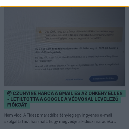
CZUNYINÉ HARCA A GMAIL ÉS AZ ÖNKÉNY ELLEN
- LETILTOTTA A GOOGLE A VÉDVONAL LEVELEZŐ
FIÓKJÁT
Nem vicc! A Fidesz maradéka tényleg egy ingyenes e-mail
szolgáltatást használt, hogy megvédje a Fidesz maradékát.