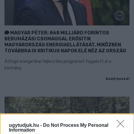
MAGYAR PÉTER: 868 MILLIÁRD FORINTOS
BERUHÁZÁSI CSOMAGGAL ERŐSÍTIK
MAGYARORSZÁG ENERGIAELLÁTÁSÁT, MIKÖZBEN
TOVÁBBRA IS KRITIKUS NAPOK ELÉ NÉZ AZ ORSZÁG
Átfogó energetikai fejlesztési programot fogadott el a
kormány.
Szólj hozzá!
ugytudjuk.hu -
Do Not Process My Personal
Information