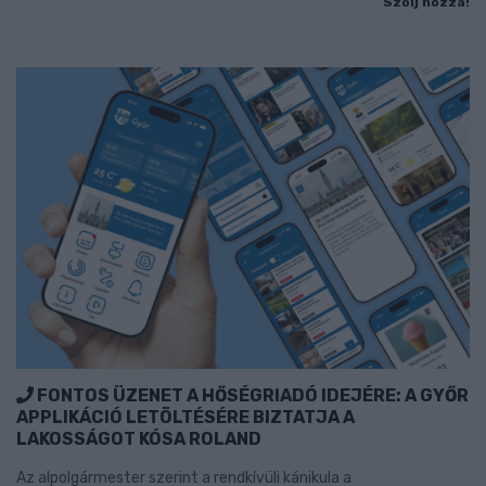
Szólj hozzá!
FONTOS ÜZENET A HŐSÉGRIADÓ IDEJÉRE: A GYŐR
APPLIKÁCIÓ LETÖLTÉSÉRE BIZTATJA A
LAKOSSÁGOT KÓSA ROLAND
Az alpolgármester szerint a rendkívüli kánikula a