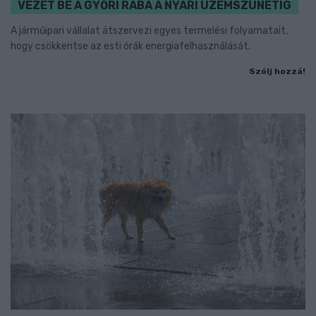
VEZET BE A GYŐRI RÁBA A NYÁRI ÜZEMSZÜNETIG
A járműipari vállalat átszervezi egyes termelési folyamatait,
hogy csökkentse az esti órák energiafelhasználását.
Szólj hozzá!