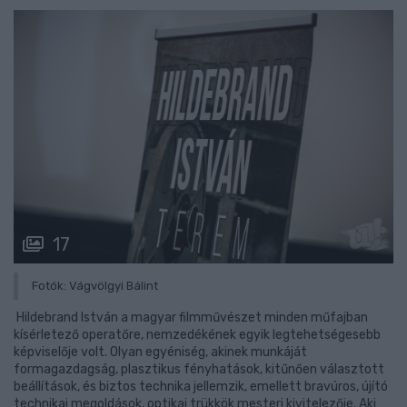
17
Fotók: Vágvölgyi Bálint
Hildebrand István a magyar filmművészet minden műfajban
kísérletező operatőre, nemzedékének egyik legtehetségesebb
képviselője volt. Olyan egyéniség, akinek munkáját
formagazdagság, plasztikus fényhatások, kitűnően választott
beállítások, és biztos technika jellemzik, emellett bravúros, újító
technikai megoldások, optikai trükkök mesteri kivitelezője. Aki