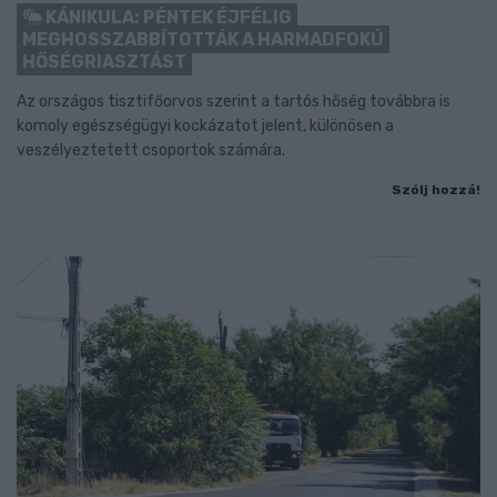
KÁNIKULA: PÉNTEK ÉJFÉLIG
MEGHOSSZABBÍTOTTÁK A HARMADFOKÚ
HŐSÉGRIASZTÁST
Az országos tisztifőorvos szerint a tartós hőség továbbra is
komoly egészségügyi kockázatot jelent, különösen a
veszélyeztetett csoportok számára.
Szólj hozzá!