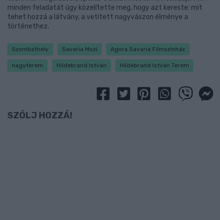
minden feladatát úgy közelítette meg, hogy azt kereste: mit
tehet hozzá a látvány, a vetített nagyvászon élménye a
történethez.
Szombathely
Savaria Mozi
Agora Savaria Filmszínház
nagyterem
Hildebrand István
Hildebrand István Terem
SZÓLJ HOZZÁ!