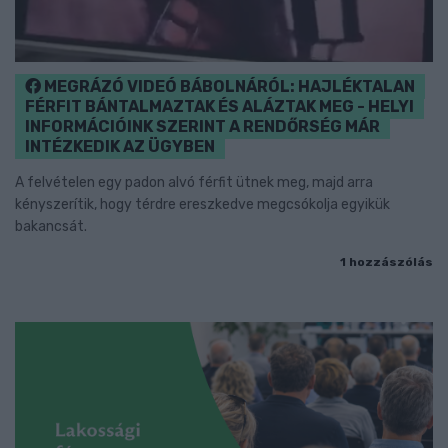
MEGRÁZÓ VIDEÓ BÁBOLNÁRÓL: HAJLÉKTALAN
FÉRFIT BÁNTALMAZTAK ÉS ALÁZTAK MEG - HELYI
INFORMÁCIÓINK SZERINT A RENDŐRSÉG MÁR
INTÉZKEDIK AZ ÜGYBEN
A felvételen egy padon alvó férfit ütnek meg, majd arra
kényszerítik, hogy térdre ereszkedve megcsókolja egyikük
bakancsát.
1 hozzászólás