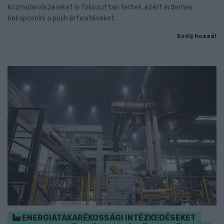
közműrendszereket is fokozottan terheli, ezért érdemes
bekapcsolni a push értesítéseket.
Szólj hozzá!
ENERGIATAKARÉKOSSÁGI INTÉZKEDÉSEKET