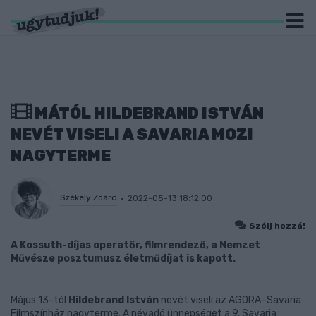
MÁTÓL HILDEBRAND ISTVÁN
NEVÉT VISELI A SAVARIA MOZI
NAGYTERME
Székely Zoárd
2022-05-13 18:12:00
Szólj hozzá!
A Kossuth-díjas operatőr, filmrendező, a Nemzet
Művésze posztumusz életműdíjat is kapott.
Május 13-tól
Hildebrand István
nevét viseli az AGORA–Savaria
Filmszínház nagyterme. A névadó ünnepséget a 9. Savaria