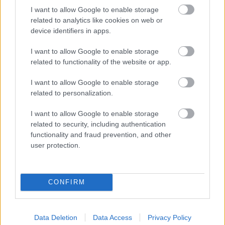
I want to allow Google to enable storage
related to analytics like cookies on web or
device identifiers in apps.
I want to allow Google to enable storage
related to functionality of the website or app.
I want to allow Google to enable storage
related to personalization.
I want to allow Google to enable storage
A RÓMAIAKTÓL AZ AGYAGKATONÁKIG –
related to security, including authentication
TÁRLATVEZETÉSEK, WORKSHOP ÉS
functionality and fraud prevention, and other
KÖZÖNSÉGTALÁLKOZÓ VÁRJA A LÁTOGATÓKAT A
user protection.
GYŐRI RÓMER MÚZEUMBAN
Ingyenes programokkal és különleges kiállításokkal készülnek a
hét második felére, a hőségriadó idején ráadásul a Várkazamata
CONFIRM
– Kőtár is díjmentesen látogatható.
Szólj hozzá!
Data Deletion
Data Access
Privacy Policy