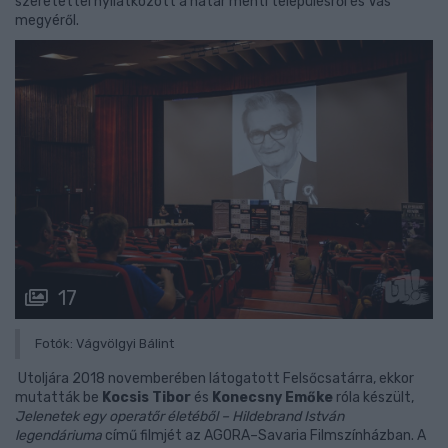
szeretettel nyilatkozott a határ menti településről és Vas
megyéről.
17
Fotók: Vágvölgyi Bálint
Utoljára 2018 novemberében látogatott Felsőcsatárra, ekkor
mutatták be
Kocsis Tibor
és
Konecsny Emőke
róla készült,
Jelenetek egy operatőr életéből – Hildebrand István
legendáriuma
című filmjét az AGORA–Savaria Filmszínházban. A