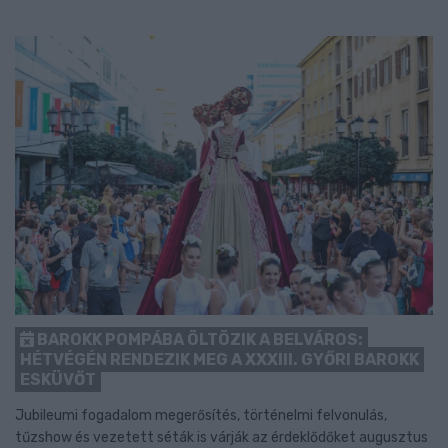
BAROKK POMPÁBA ÖLTÖZIK A BELVÁROS:
HÉTVÉGÉN RENDEZIK MEG A XXXIII. GYŐRI BAROKK
ESKÜVŐT
Jubileumi fogadalom megerősítés, történelmi felvonulás,
tűzshow és vezetett séták is várják az érdeklődőket augusztus