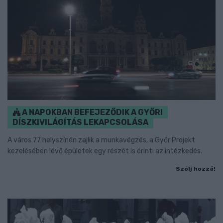
A NAPOKBAN BEFEJEZŐDIK A GYŐRI
DÍSZKIVILÁGÍTÁS LEKAPCSOLÁSA
A város 77 helyszínén zajlik a munkavégzés, a Győr Projekt
kezelésében lévő épületek egy részét is érinti az intézkedés.
Szólj hozzá!