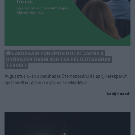
LAKOSSÁGI FÓRUMON MUTATJÁK BE A
GYŐRSZENTIVÁNI KÖR TÉR FELÚJÍTÁSÁNAK
TERVEIT
Augusztus 6-án a beruházás ütemezéséről és az új kerékpárút
építéséről is tájékoztatják az érdeklődőket.
Szólj hozzá!