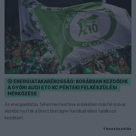
ENERGIATAKARÉKOSSÁG: KORÁBBAN KEZDŐDIK
A GYŐRI AUDI ETO KC PÉNTEKI FELKÉSZÜLÉSI
MÉRKŐZÉSE
Az energiaellátás tehermentesítése érdekében másfél órával
előrébb hozták a Brest Bretagne Handball elleni találkozó
kezdését.
1 hozzászólás