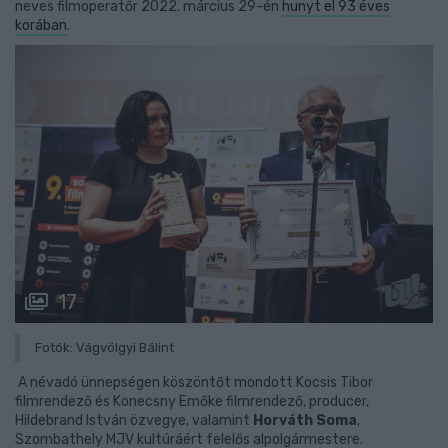
neves filmoperatőr 2022. március 29-én
hunyt el 93 éves
korában
.
17
Fotók: Vágvölgyi Bálint
A névadó ünnepségen köszöntőt mondott Kocsis Tibor
filmrendező és Konecsny Emőke filmrendező, producer,
Hildebrand István özvegye, valamint
Horváth Soma
,
Szombathely MJV kultúráért felelős alpolgármestere.