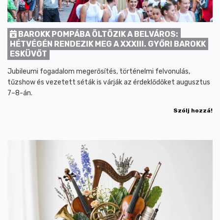
BAROKK POMPÁBA ÖLTÖZIK A BELVÁROS:
HÉTVÉGÉN RENDEZIK MEG A XXXIII. GYŐRI BAROKK
ESKÜVŐT
Jubileumi fogadalom megerősítés, történelmi felvonulás,
tűzshow és vezetett séták is várják az érdeklődőket augusztus
7–8-án.
Szólj hozzá!