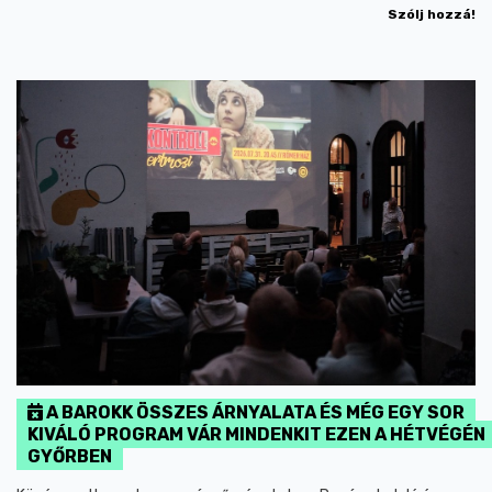
Szólj hozzá!
A BAROKK ÖSSZES ÁRNYALATA ÉS MÉG EGY SOR
KIVÁLÓ PROGRAM VÁR MINDENKIT EZEN A HÉTVÉGÉN
GYŐRBEN