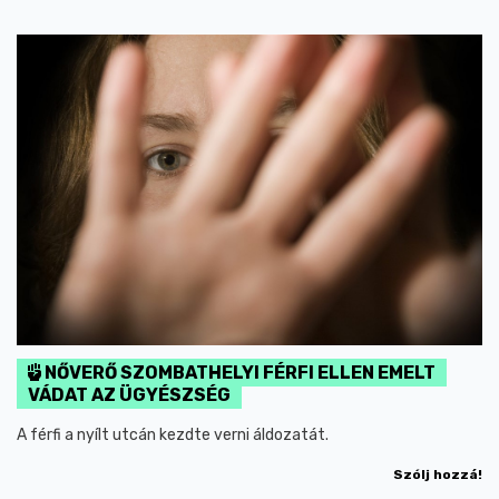
NŐVERŐ SZOMBATHELYI FÉRFI ELLEN EMELT
VÁDAT AZ ÜGYÉSZSÉG
A férfi a nyílt utcán kezdte verni áldozatát.
Szólj hozzá!