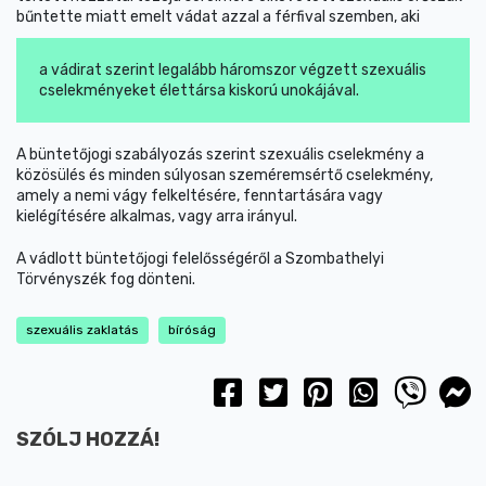
bűntette miatt emelt vádat azzal a férfival szemben, aki
a vádirat szerint legalább háromszor végzett szexuális
cselekményeket élettársa kiskorú unokájával.
A büntetőjogi szabályozás szerint szexuális cselekmény a
közösülés és minden súlyosan szeméremsértő cselekmény,
amely a nemi vágy felkeltésére, fenntartására vagy
kielégítésére alkalmas, vagy arra irányul.
A vádlott büntetőjogi felelősségéről a Szombathelyi
Törvényszék fog dönteni.
szexuális zaklatás
bíróság
SZÓLJ HOZZÁ!