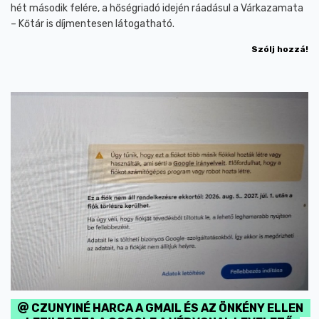
hét második felére, a hőségriadó idején ráadásul a Várkazamata
– Kőtár is díjmentesen látogatható.
Szólj hozzá!
CZUNYINÉ HARCA A GMAIL ÉS AZ ÖNKÉNY ELLEN