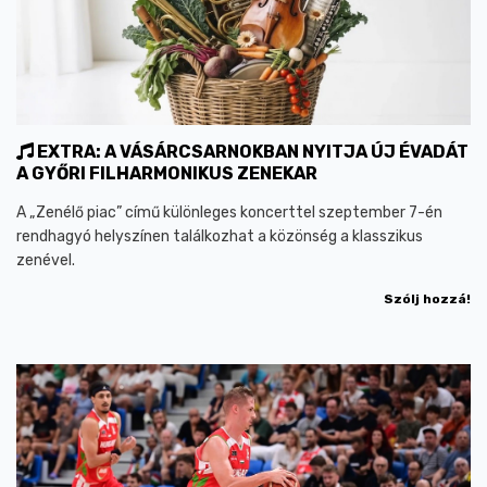
EXTRA: A VÁSÁRCSARNOKBAN NYITJA ÚJ ÉVADÁT
A GYŐRI FILHARMONIKUS ZENEKAR
A „Zenélő piac” című különleges koncerttel szeptember 7-én
rendhagyó helyszínen találkozhat a közönség a klasszikus
zenével.
Szólj hozzá!