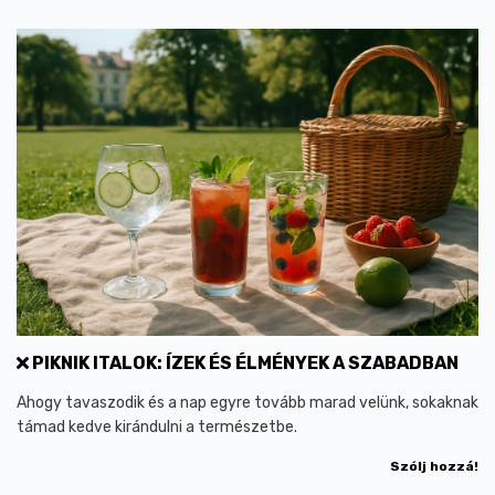
PIKNIK ITALOK: ÍZEK ÉS ÉLMÉNYEK A SZABADBAN
Ahogy tavaszodik és a nap egyre tovább marad velünk, sokaknak
támad kedve kirándulni a természetbe.
Szólj hozzá!