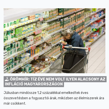
ÖRÖMHÍR: TÍZ ÉVE NEM VOLT ILYEN ALACSONY AZ
INFLÁCIÓ MAGYARORSZÁGON
Júliusban mindössze 1,2 százalékkal emelkedtek éves
összevetésben a fogyasztói árak, miközben az élelmiszerek ára
már csökkent.