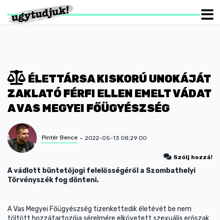
ÉLETTÁRSA KISKORÚ UNOKÁJÁT
ZAKLATÓ FÉRFI ELLEN EMELT VÁDAT
A VAS MEGYEI FŐÜGYÉSZSÉG
Pintér Bence
2022-05-13 08:29:00
Szólj hozzá!
A vádlott büntetőjogi felelősségéről a Szombathelyi
Törvényszék fog dönteni.
A Vas Megyei Főügyészség tizenkettedik életévét be nem
töltött hozzátartozója sérelmére elkövetett szexuális erőszak