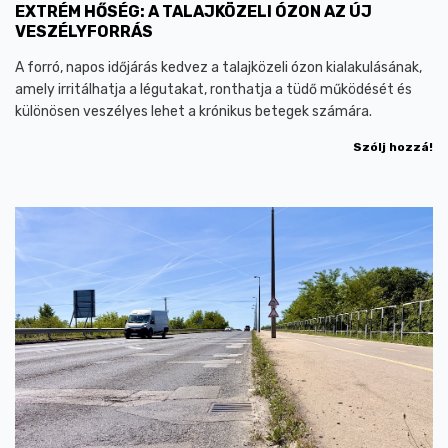
EXTRÉM HŐSÉG: A TALAJKÖZELI ÓZON AZ ÚJ
VESZÉLYFORRÁS
A forró, napos időjárás kedvez a talajközeli ózon kialakulásának,
amely irritálhatja a légutakat, ronthatja a tüdő működését és
különösen veszélyes lehet a krónikus betegek számára.
Szólj hozzá!