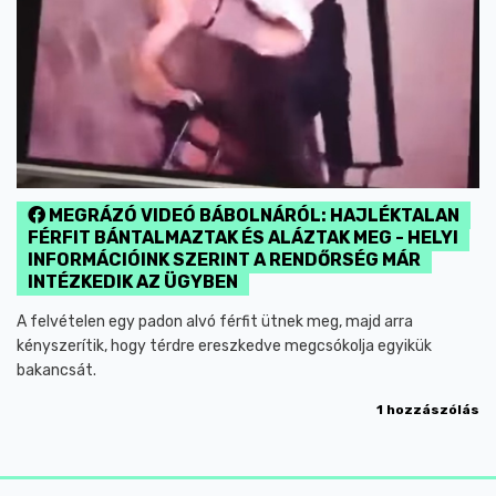
MEGRÁZÓ VIDEÓ BÁBOLNÁRÓL: HAJLÉKTALAN
FÉRFIT BÁNTALMAZTAK ÉS ALÁZTAK MEG - HELYI
INFORMÁCIÓINK SZERINT A RENDŐRSÉG MÁR
INTÉZKEDIK AZ ÜGYBEN
A felvételen egy padon alvó férfit ütnek meg, majd arra
kényszerítik, hogy térdre ereszkedve megcsókolja egyikük
bakancsát.
1 hozzászólás