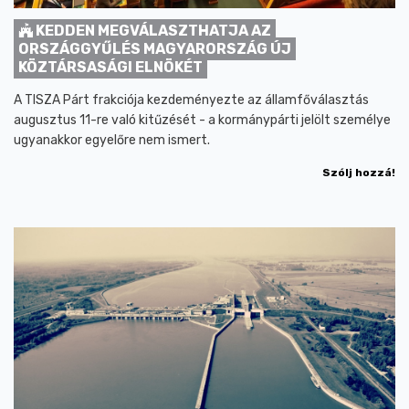
KEDDEN MEGVÁLASZTHATJA AZ
ORSZÁGGYŰLÉS MAGYARORSZÁG ÚJ
KÖZTÁRSASÁGI ELNÖKÉT
A TISZA Párt frakciója kezdeményezte az államfőválasztás
augusztus 11-re való kitűzését - a kormánypárti jelölt személye
ugyanakkor egyelőre nem ismert.
Szólj hozzá!