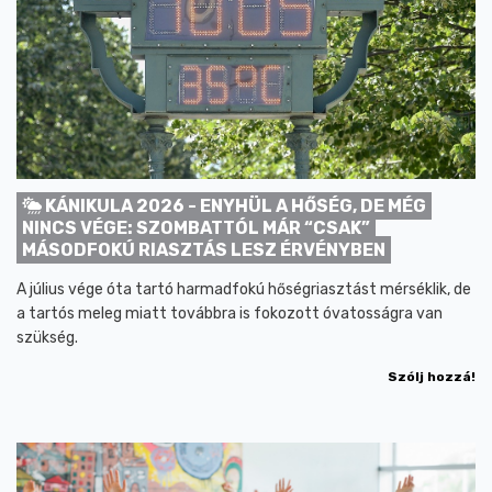
KÁNIKULA 2026 - ENYHÜL A HŐSÉG, DE MÉG
NINCS VÉGE: SZOMBATTÓL MÁR “CSAK”
MÁSODFOKÚ RIASZTÁS LESZ ÉRVÉNYBEN
A július vége óta tartó harmadfokú hőségriasztást mérséklik, de
a tartós meleg miatt továbbra is fokozott óvatosságra van
szükség.
Szólj hozzá!