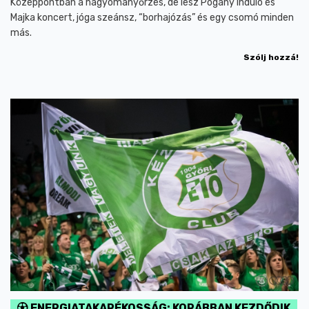
Középpontban a hagyományőrzés, de lesz Pogány Induló és
Majka koncert, jóga szeánsz, “borhajózás” és egy csomó minden
más.
Szólj hozzá!
ENERGIATAKARÉKOSSÁG: KORÁBBAN KEZDŐDIK