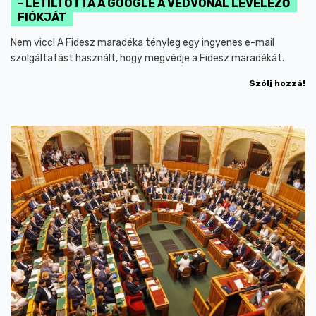
- LETILTOTTA A GOOGLE A VÉDVONAL LEVELEZŐ
FIÓKJÁT
Nem vicc! A Fidesz maradéka tényleg egy ingyenes e-mail
szolgáltatást használt, hogy megvédje a Fidesz maradékát.
Szólj hozzá!