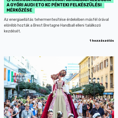
A GYŐRI AUDI ETO KC PÉNTEKI FELKÉSZÜLÉSI
MÉRKŐZÉSE
Az energiaellátás tehermentesítése érdekében másfél órával
előrébb hozták a Brest Bretagne Handball elleni találkozó
kezdését.
1 hozzászólás