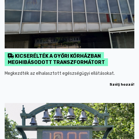
KICSERÉLTÉK A GYŐRI KÓRHÁZBAN
MEGHIBÁSODOTT TRANSZFORMÁTORT
Megkezdték az elhalasztott egészségügyi ellátásokat.
Szólj hozzá!