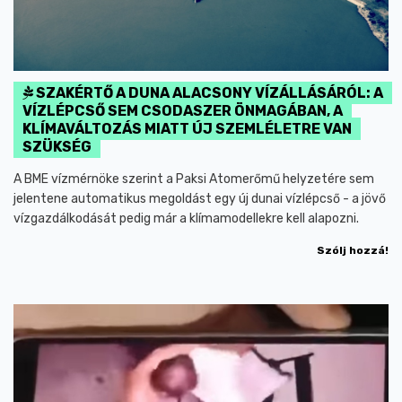
SZAKÉRTŐ A DUNA ALACSONY VÍZÁLLÁSÁRÓL: A
VÍZLÉPCSŐ SEM CSODASZER ÖNMAGÁBAN, A
KLÍMAVÁLTOZÁS MIATT ÚJ SZEMLÉLETRE VAN
SZÜKSÉG
A BME vízmérnöke szerint a Paksi Atomerőmű helyzetére sem
jelentene automatikus megoldást egy új dunai vízlépcső - a jövő
vízgazdálkodását pedig már a klímamodellekre kell alapozni.
Szólj hozzá!