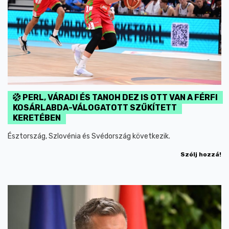
PERL, VÁRADI ÉS TANOH DEZ IS OTT VAN A FÉRFI
KOSÁRLABDA-VÁLOGATOTT SZŰKÍTETT
KERETÉBEN
Észtország, Szlovénia és Svédország következik.
Szólj hozzá!