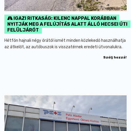
IGAZI RITKASÁG: KILENC NAPPAL KORÁBBAN
NYITJÁK MEG A FELÚJÍTÁS ALATT ÁLLÓ HECSEI ÚTI
FELÜLJÁRÓT
Hétfőn hajnali négy órától ismét minden közlekedő használhatja
az átkelőt, az autóbuszok is visszatérnek eredeti útvonalukra.
Szólj hozzá!