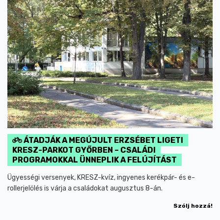
ÁTADJÁK A MEGÚJULT ERZSÉBET LIGETI
KRESZ-PARKOT GYŐRBEN – CSALÁDI
PROGRAMOKKAL ÜNNEPLIK A FELÚJÍTÁST
Ügyességi versenyek, KRESZ-kvíz, ingyenes kerékpár- és e-
rollerjelölés is várja a családokat augusztus 8-án.
Szólj hozzá!