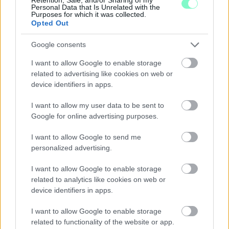
elemeket tartalmaz, amelyek Mttv. által rögzített
Personal Data that Is Unrelated with the
besorolás szerinti V. vagy VI. kategóriába tartoznak, és a
Purposes for which it was collected.
Opted Out
kiskorúakra káros hatással lehetnek. Ha szeretné, hogy
az ilyen tartalmakhoz kiskorú ne férhessen hozzá,
Google consents
használjon
szűrőprogramot!
I want to allow Google to enable storage
Még nem vagyok 18 éves
related to advertising like cookies on web or
GYŐR TOVÁBBRA IS TAKARÉKOSKODIK: NEM
device identifiers in apps.
Elmúltam 18 éves, belépek
KAPCSOLJÁK VISSZA A DÍSZKIVILÁGÍTÁST, ÉS A
LEGTÖBB SZÖKŐKÚT SEM INDUL ÚJRA
I want to allow my user data to be sent to
Google for online advertising purposes.
Pintér Bence polgármester szerint az enyhülés csak átmeneti,
ezért az újabb hőhullámra készülve fenntartják a víz- és
I want to allow Google to send me
energiahasználat csökkentésére hozott városi intézkedéseket.
personalized advertising.
Szólj hozzá!
I want to allow Google to enable storage
related to analytics like cookies on web or
device identifiers in apps.
I want to allow Google to enable storage
related to functionality of the website or app.