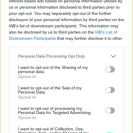
interest-based ads based on personal information utilized by
us or personal information disclosed to third parties prior to
your opt-out. You may separately opt-out of the further
disclosure of your personal information by third parties on the
IAB’s list of downstream participants. This information may
MEGSZÜNTETTÉK A NYOMOZÁST ABBAN A
also be disclosed by us to third parties on the
IAB’s List of
FELJELENTÉSBEN, AMIT A TISZÁS ELŐVÁLASZTÁS
Downstream Participants
that may further disclose it to other
KAPCSÁN NÉMETH MARTIN TETT MEG
third parties.
A politikus jelölt akkor úgy nyilatkozott, hogy szerinte választási
Please note that this website/app uses one or more Google
Personal Data Processing Opt Outs
beavatkozás történt, amiben akár a Fidesznek is szerepe
services and may gather and store information including but
lehetett.
not limited to your visit or usage behaviour. You may click to
I want to opt-out of the Sharing of my
personal data.
grant or deny consent to Google and its third-party tags to
Szólj hozzá!
Opted In
use your data for below specified purposes in below Google
consent section.
I want to opt-out of the Sale of my
Personal Data.
Opted In
I want to opt-out of processing my
Personal Data for Targeted Advertising.
18+
Opted In
Figyelem! Az ön által letölteni kívánt tartalom olyan
I want to opt-out of Collection, Use,
Retention, Sale, and/or Sharing of my