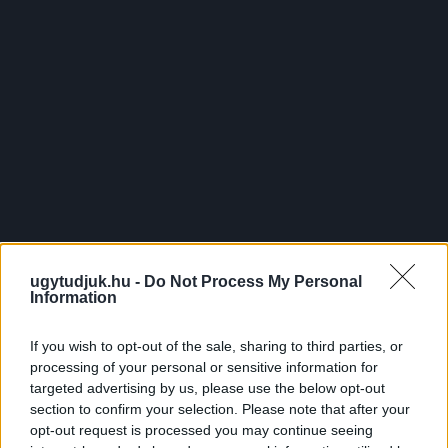
A Kapuvári járás egyik állami pszichiátriai szakrendelésén
dolgozó férfi receptenként 10 ezer forintért állított ki
vényeket.
Szólj hozzá!
ugytudjuk.hu -
Do Not Process My Personal
Information
If you wish to opt-out of the sale, sharing to third parties, or
processing of your personal or sensitive information for
targeted advertising by us, please use the below opt-out
section to confirm your selection. Please note that after your
opt-out request is processed you may continue seeing