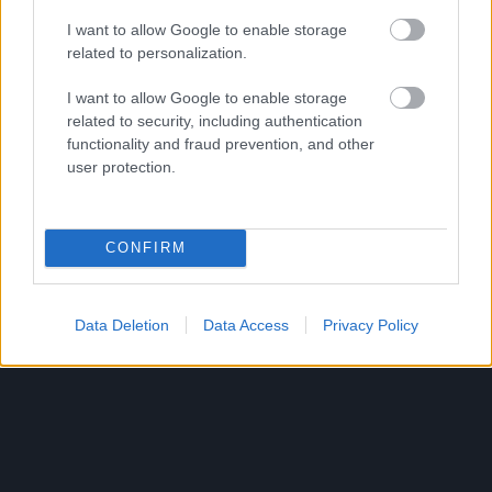
I want to allow Google to enable storage
related to personalization.
I want to allow Google to enable storage
related to security, including authentication
functionality and fraud prevention, and other
user protection.
CONFIRM
MIT LEHET TENNI, HA A BABA NEM FOGADJA EL A
CUMISÜVEGET?
Sok szülő találkozik azzal a helyzettel, hogy a baba egyszerűen
Data Deletion
Data Access
Privacy Policy
elutasítja a cumisüveget.
Szólj hozzá!