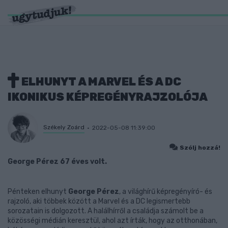
ELHUNYT A MARVEL ÉS A DC
IKONIKUS KÉPREGÉNYRAJZOLÓJA
Székely Zoárd
2022-05-08 11:39:00
Szólj hozzá!
George Pérez 67 éves volt.
Pénteken elhunyt
George Pérez
, a világhírű képregényíró- és
rajzoló, aki többek között a Marvel és a DC legismertebb
sorozatain is dolgozott. A halálhírről a családja számolt be a
közösségi médián keresztül, ahol azt írták, hogy az otthonában,