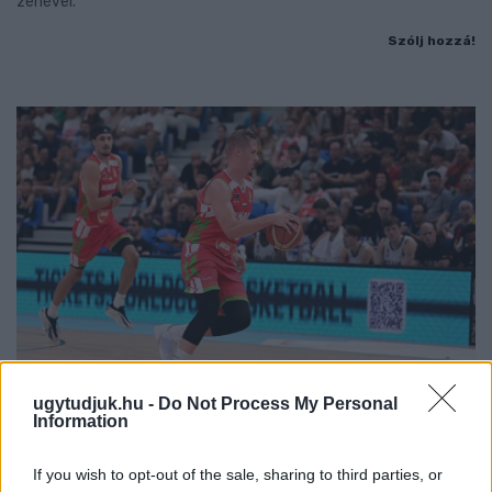
zenével.
Szólj hozzá!
ugytudjuk.hu -
Do Not Process My Personal
Information
PERL, VÁRADI ÉS TANOH DEZ IS OTT VAN A FÉRFI
KOSÁRLABDA-VÁLOGATOTT SZŰKÍTETT
If you wish to opt-out of the sale, sharing to third parties, or
KERETÉBEN