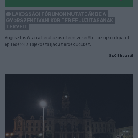
LAKOSSÁGI FÓRUMON MUTATJÁK BE A
GYŐRSZENTIVÁNI KÖR TÉR FELÚJÍTÁSÁNAK
TERVEIT
Augusztus 6-án a beruházás ütemezéséről és az új kerékpárút
építéséről is tájékoztatják az érdeklődőket.
Szólj hozzá!