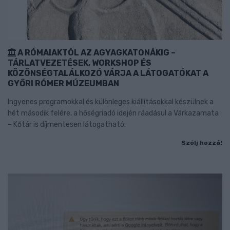
A RÓMAIAKTÓL AZ AGYAGKATONÁKIG –
TÁRLATVEZETÉSEK, WORKSHOP ÉS
KÖZÖNSÉGTALÁLKOZÓ VÁRJA A LÁTOGATÓKAT A
GYŐRI RÓMER MÚZEUMBAN
Ingyenes programokkal és különleges kiállításokkal készülnek a
hét második felére, a hőségriadó idején ráadásul a Várkazamata
– Kőtár is díjmentesen látogatható.
Szólj hozzá!