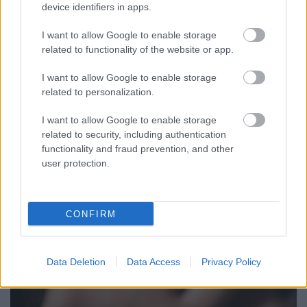
device identifiers in apps.
ÁTADJÁK A MEGÚJULT ERZSÉBET LIGETI
I want to allow Google to enable storage
KRESZ-PARKOT GYŐRBEN – CSALÁDI
related to functionality of the website or app.
PROGRAMOKKAL ÜNNEPLIK A FELÚJÍTÁST
I want to allow Google to enable storage
Ügyességi versenyek, KRESZ-kvíz, ingyenes kerékpár- és e-
related to personalization.
rollerjelölés is várja a családokat augusztus 8-án.
I want to allow Google to enable storage
Szólj hozzá!
related to security, including authentication
functionality and fraud prevention, and other
user protection.
CONFIRM
Data Deletion
Data Access
Privacy Policy