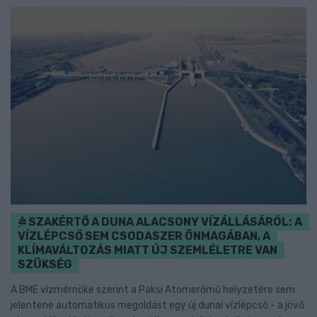
SZAKÉRTŐ A DUNA ALACSONY VÍZÁLLÁSÁRÓL: A
VÍZLÉPCSŐ SEM CSODASZER ÖNMAGÁBAN, A
KLÍMAVÁLTOZÁS MIATT ÚJ SZEMLÉLETRE VAN
SZÜKSÉG
A BME vízmérnöke szerint a Paksi Atomerőmű helyzetére sem
jelentene automatikus megoldást egy új dunai vízlépcső - a jövő