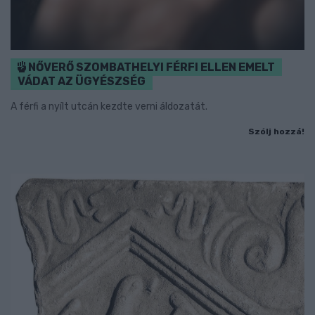
NŐVERŐ SZOMBATHELYI FÉRFI ELLEN EMELT
VÁDAT AZ ÜGYÉSZSÉG
A férfi a nyílt utcán kezdte verni áldozatát.
Szólj hozzá!