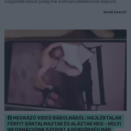
vízgazdálkodását pedig már a klímamodellekre kell alapozni.
Szólj hozzá!
MEGRÁZÓ VIDEÓ BÁBOLNÁRÓL: HAJLÉKTALAN
FÉRFIT BÁNTALMAZTAK ÉS ALÁZTAK MEG - HELYI
INFORMÁCIÓINK SZERINT A RENDŐRSÉG MÁR