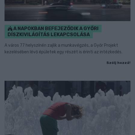
A NAPOKBAN BEFEJEZŐDIK A GYŐRI
DÍSZKIVILÁGÍTÁS LEKAPCSOLÁSA
A város 77 helyszínén zajlik a munkavégzés, a Győr Projekt
kezelésében lévő épületek egy részét is érinti az intézkedés.
Szólj hozzá!