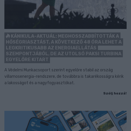
KÁNIKULA-AKTUÁL: MEGHOSSZABBÍTOTTÁK A
HŐSÉGRIASZTÁST, A KÖVETKEZŐ 48 ÓRA LEHET A
LEGKRITIKUSABB AZ ENERGIAELLÁTÁS
SZEMPONTJÁBÓL, DE AZ UTOLSÓ PAKSI TURBINA
EGYELŐRE KITART
A Védelmi Munkacsoport szerint egyelőre stabil az ország
villamosenergia-rendszere, de továbbra is takarékosságra kérik
a lakosságot és a nagyfogyasztókat.
Szólj hozzá!