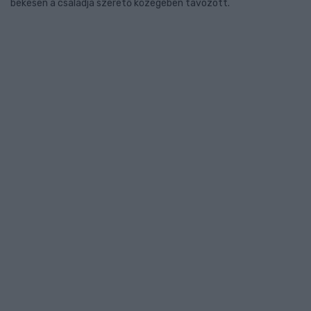
békésen a családja szerető közegében távozott.