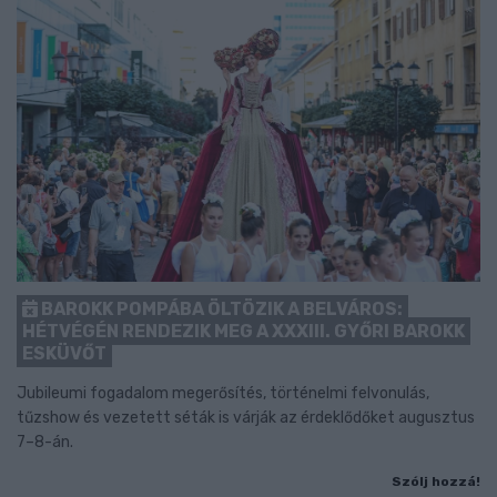
BAROKK POMPÁBA ÖLTÖZIK A BELVÁROS:
HÉTVÉGÉN RENDEZIK MEG A XXXIII. GYŐRI BAROKK
ESKÜVŐT
Jubileumi fogadalom megerősítés, történelmi felvonulás,
tűzshow és vezetett séták is várják az érdeklődőket augusztus
7–8-án.
Szólj hozzá!