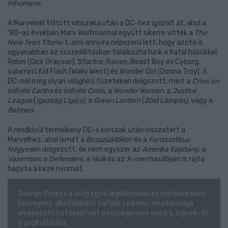
Inhumans
.
A Marvelnél töltött időszaka után a DC-hez igazolt át, ahol a
’80-as években Marv Wolfmannal együtt sikerre vitték a
The
New Teen Titans
-t, ami annyira népszerű lett, hogy azóta is
ugyanabban az összeállításban találkozhatunk a fiatal hősökkel:
Robin (Dick Grayson), Starfire, Raven, Beast Boy és Cyborg,
valamint Kid Flash (Wally West) és Wonder Girl (Donna Troy). A
DC-nél még olyan világhírű füzeteken dolgozott, mint a
Crisis on
Infinite Earths
és
Infinite Crisis
, a
Wonder Woman
, a
Justice
League
(
Igazság Ligája)
, a
Green Lantern
(
Zöld Lámpás)
, vagy a
Batman
.
A rendkívül termékeny DC-s korszak után visszatért a
Marvelhez, ahol ismét a
Bosszúállók
on és a
Fantasztikus
Négyes
en dolgozott, de nem egyszer az
Amerika Kapitány
, a
Vasember
, a
Defenders
, a
Hulk
és az
X-men
hasábjain is rajta
hagyta a keze nyomát.
George Pérezt a világ egyik leglelkesebb és legsikeresebb
képregény alkotójaként tartják számon, munkássága
elképesztő hatással volt a képregényes világra, a geek- és
a popkultúrára.