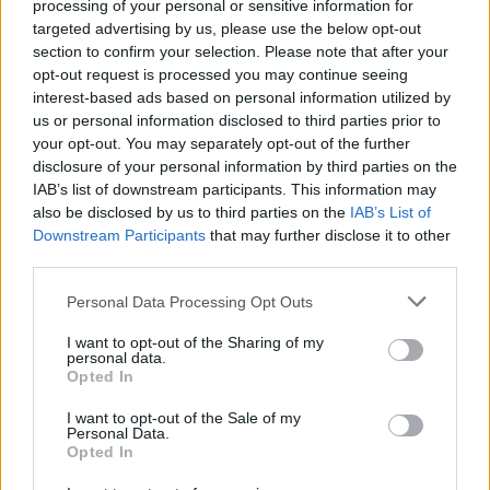
processing of your personal or sensitive information for
targeted advertising by us, please use the below opt-out
Észtország, Szlovénia és Svédország következik.
section to confirm your selection. Please note that after your
Szólj hozzá!
opt-out request is processed you may continue seeing
interest-based ads based on personal information utilized by
us or personal information disclosed to third parties prior to
your opt-out. You may separately opt-out of the further
disclosure of your personal information by third parties on the
IAB’s list of downstream participants. This information may
also be disclosed by us to third parties on the
IAB’s List of
Downstream Participants
that may further disclose it to other
third parties.
Please note that this website/app uses one or more Google
Personal Data Processing Opt Outs
services and may gather and store information including but
not limited to your visit or usage behaviour. You may click to
I want to opt-out of the Sharing of my
personal data.
grant or deny consent to Google and its third-party tags to
Opted In
use your data for below specified purposes in below Google
consent section.
I want to opt-out of the Sale of my
Personal Data.
Opted In
MAGYAR PÉTER: 868 MILLIÁRD FORINTOS
BERUHÁZÁSI CSOMAGGAL ERŐSÍTIK