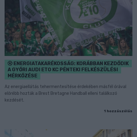
ENERGIATAKARÉKOSSÁG: KORÁBBAN KEZDŐDIK
A GYŐRI AUDI ETO KC PÉNTEKI FELKÉSZÜLÉSI
MÉRKŐZÉSE
Az energiaellátás tehermentesítése érdekében másfél órával
előrébb hozták a Brest Bretagne Handball elleni találkozó
kezdését.
1 hozzászólás