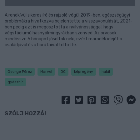
A rendkívül sikeres író és rajzoló végül 2019-ben, egészségügyi
problémákra hivatkozva bejelentette a visszavonulását, 2021-
ben pedig azt is megosztotta a nyilvánossággal, hogy
végstádiumú hasnyálmirigyrákban szenved. Az orvosok
mindössze 6 hónapot jósoltak neki, ezért maradék idejét a
családjával és a barátaival töltötte.
George Pérez
Marvel
DC
képregény
halál
gyászhír
SZÓLJ HOZZÁ!