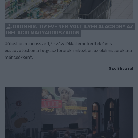
ÖRÖMHÍR: TÍZ ÉVE NEM VOLT ILYEN ALACSONY AZ
INFLÁCIÓ MAGYARORSZÁGON
Júliusban mindössze 1,2 százalékkal emelkedtek éves
összevetésben a fogyasztói árak, miközben az élelmiszerek ára
már csökkent.
Szólj hozzá!