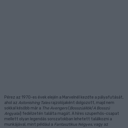
Pérez az 1970-es évek elején a Marvelnél kezdte a pályafutását,
ahol az
Astonishing Tales
rajzolójaként dolgozott, majd nem
sokkal később már a
The Avengers
(
Bosszúállók
/
A Bosszú
Angyalai
) fedélzetén találta magát. A híres szuperhős-csapat
mellett olyan legendás sorozatokban lehetett találkozni a
munkájával, mint például a
Fantasztikus Négyes
, vagy az