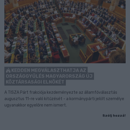
KEDDEN MEGVÁLASZTHATJA AZ
ORSZÁGGYŰLÉS MAGYARORSZÁG ÚJ
KÖZTÁRSASÁGI ELNÖKÉT
A TISZA Párt frakciója kezdeményezte az államfőválasztás
augusztus 11-re való kitűzését - a kormánypárti jelölt személye
ugyanakkor egyelőre nem ismert.
Szólj hozzá!