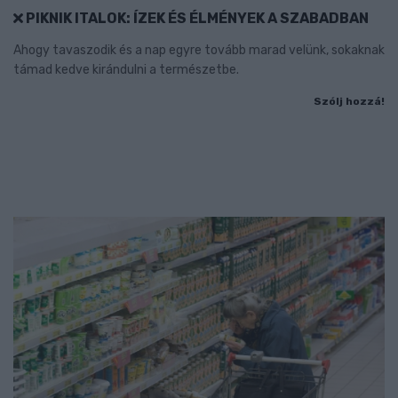
PIKNIK ITALOK: ÍZEK ÉS ÉLMÉNYEK A SZABADBAN
Ahogy tavaszodik és a nap egyre tovább marad velünk, sokaknak
támad kedve kirándulni a természetbe.
Szólj hozzá!