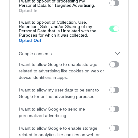
I want to opt-out of processing my
MAGYARORSZÁG ENERGIAELLÁTÁSÁT, MIKÖZBEN
Personal Data for Targeted Advertising.
Opted In
TOVÁBBRA IS KRITIKUS NAPOK ELÉ NÉZ AZ ORSZÁG
I want to opt-out of Collection, Use,
Átfogó energetikai fejlesztési programot fogadott el a
Retention, Sale, and/or Sharing of my
kormány.
Personal Data that Is Unrelated with the
Purposes for which it was collected.
Opted Out
Szólj hozzá!
Google consents
I want to allow Google to enable storage
related to advertising like cookies on web or
device identifiers in apps.
I want to allow my user data to be sent to
Google for online advertising purposes.
I want to allow Google to send me
personalized advertising.
I want to allow Google to enable storage
related to analytics like cookies on web or