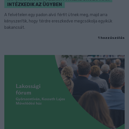
INTÉZKEDIK AZ ÜGYBEN
A felvételen egy padon alvó férfit ütnek meg, majd arra
kényszerítik, hogy térdre ereszkedve megcsókolja egyikük
bakancsát.
1 hozzászólás