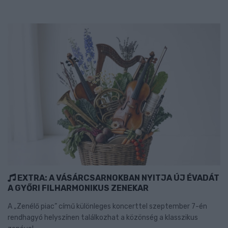
EXTRA: A VÁSÁRCSARNOKBAN NYITJA ÚJ ÉVADÁT
A GYŐRI FILHARMONIKUS ZENEKAR
A „Zenélő piac” című különleges koncerttel szeptember 7-én
rendhagyó helyszínen találkozhat a közönség a klasszikus