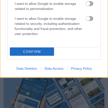
I want to allow Google to enable storage
KÁNIKULA-AKTUÁL: MEGHOSSZABBÍTOTTÁK A
related to personalization.
HŐSÉGRIASZTÁST, A KÖVETKEZŐ 48 ÓRA LEHET A
LEGKRITIKUSABB AZ ENERGIAELLÁTÁS
I want to allow Google to enable storage
SZEMPONTJÁBÓL, DE AZ UTOLSÓ PAKSI TURBINA
related to security, including authentication
EGYELŐRE KITART
functionality and fraud prevention, and other
A Védelmi Munkacsoport szerint egyelőre stabil az ország
user protection.
villamosenergia-rendszere, de továbbra is takarékosságra kérik
a lakosságot és a nagyfogyasztókat.
CONFIRM
Szólj hozzá!
Data Deletion
Data Access
Privacy Policy