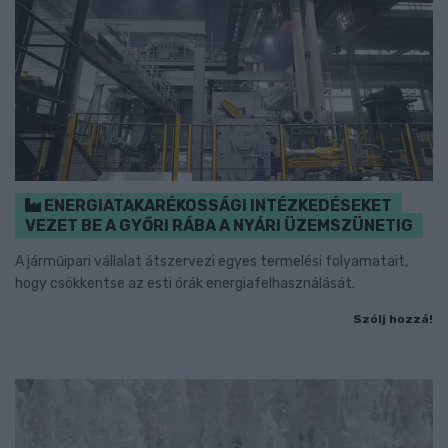
ENERGIATAKARÉKOSSÁGI INTÉZKEDÉSEKET
VEZET BE A GYŐRI RÁBA A NYÁRI ÜZEMSZÜNETIG
A járműipari vállalat átszervezi egyes termelési folyamatait,
hogy csökkentse az esti órák energiafelhasználását.
Szólj hozzá!