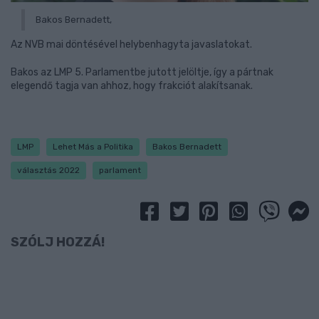
Bakos Bernadett,
Az NVB mai döntésével helybenhagyta javaslatokat.
Bakos az LMP 5. Parlamentbe jutott jelöltje, így a pártnak
elegendő tagja van ahhoz, hogy frakciót alakítsanak.
LMP
Lehet Más a Politika
Bakos Bernadett
választás 2022
parlament
SZÓLJ HOZZÁ!