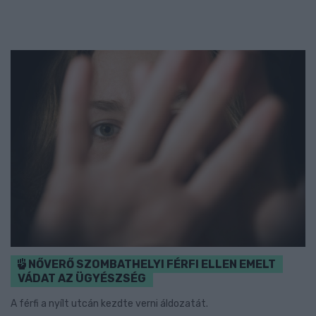
NŐVERŐ SZOMBATHELYI FÉRFI ELLEN EMELT
VÁDAT AZ ÜGYÉSZSÉG
A férfi a nyílt utcán kezdte verni áldozatát.