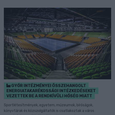
GYŐR INTÉZMÉNYEI ÖSSZEHANGOLT
ENERGIATAKARÉKOSSÁGI INTÉZKEDÉSEKET
VEZETTEK BE A RENDKÍVÜLI HŐSÉG MIATT
Sportlétesítmények, egyetem, múzeumok, bíróságok,
könyvtárak és közszolgáltatók is csatlakoztak a város