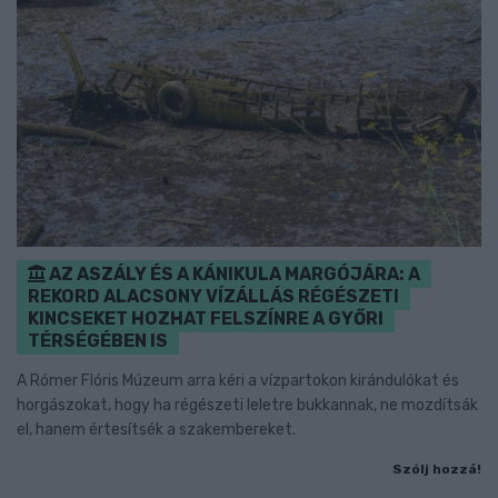
AZ ASZÁLY ÉS A KÁNIKULA MARGÓJÁRA: A
REKORD ALACSONY VÍZÁLLÁS RÉGÉSZETI
KINCSEKET HOZHAT FELSZÍNRE A GYŐRI
TÉRSÉGÉBEN IS
A Rómer Flóris Múzeum arra kéri a vízpartokon kirándulókat és
horgászokat, hogy ha régészeti leletre bukkannak, ne mozdítsák
el, hanem értesítsék a szakembereket.
Szólj hozzá!