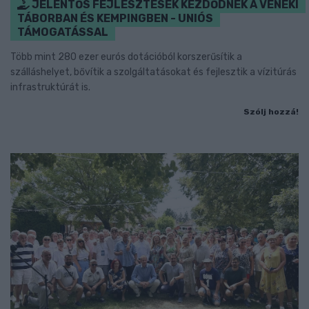
JELENTŐS FEJLESZTÉSEK KEZDŐDNEK A VÉNEKI
TÁBORBAN ÉS KEMPINGBEN - UNIÓS
TÁMOGATÁSSAL
Több mint 280 ezer eurós dotációból korszerűsítik a
szálláshelyet, bővítik a szolgáltatásokat és fejlesztik a vízitúrás
infrastruktúrát is.
Szólj hozzá!