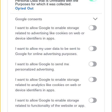
Personal Data that Is Unrelated with the
DÍSZKIVILÁGÍTÁS LEKAPCSOLÁSA
Purposes for which it was collected.
Opted Out
A város 77 helyszínén zajlik a munkavégzés, a Győr Projekt
kezelésében lévő épületek egy részét is érinti az intézkedés.
Google consents
Szólj hozzá!
I want to allow Google to enable storage
related to advertising like cookies on web or
device identifiers in apps.
I want to allow my user data to be sent to
Google for online advertising purposes.
I want to allow Google to send me
personalized advertising.
I want to allow Google to enable storage
related to analytics like cookies on web or
device identifiers in apps.
I want to allow Google to enable storage
related to functionality of the website or app.