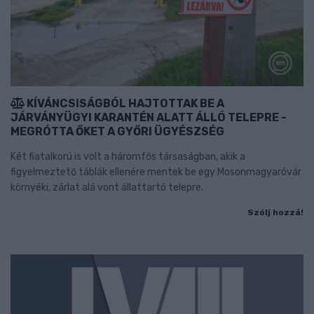
KÍVÁNCSISÁGBÓL HAJTOTTAK BE A
JÁRVÁNYÜGYI KARANTÉN ALATT ÁLLÓ TELEPRE -
MEGRÓTTA ŐKET A GYŐRI ÜGYÉSZSÉG
Két fiatalkorú is volt a háromfős társaságban, akik a
figyelmeztető táblák ellenére mentek be egy Mosonmagyaróvár
környéki, zárlat alá vont állattartó telepre.
Szólj hozzá!