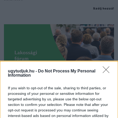
Szólj hozzá!
ugytudjuk.hu -
Do Not Process My Personal
Information
If you wish to opt-out of the sale, sharing to third parties, or
processing of your personal or sensitive information for
targeted advertising by us, please use the below opt-out
LAKOSSÁGI FÓRUMON MUTATJÁK BE A
section to confirm your selection. Please note that after your
GYŐRSZENTIVÁNI KÖR TÉR FELÚJÍTÁSÁNAK
opt-out request is processed you may continue seeing
TERVEIT
interest-based ads based on personal information utilized by