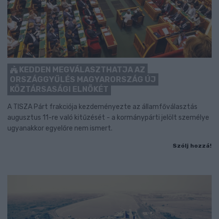
KEDDEN MEGVÁLASZTHATJA AZ
ORSZÁGGYŰLÉS MAGYARORSZÁG ÚJ
KÖZTÁRSASÁGI ELNÖKÉT
A TISZA Párt frakciója kezdeményezte az államfőválasztás
augusztus 11-re való kitűzését - a kormánypárti jelölt személye
ugyanakkor egyelőre nem ismert.
Szólj hozzá!