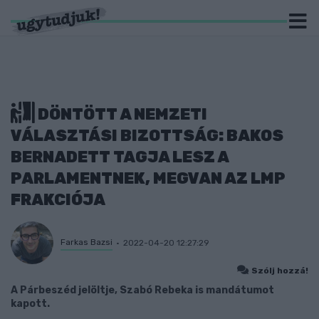
DÖNTÖTT A NEMZETI
VÁLASZTÁSI BIZOTTSÁG: BAKOS
BERNADETT TAGJA LESZ A
PARLAMENTNEK, MEGVAN AZ LMP
FRAKCIÓJA
Farkas Bazsi
2022-04-20 12:27:29
Szólj hozzá!
A Párbeszéd jelöltje, Szabó Rebeka is mandátumot
kapott.