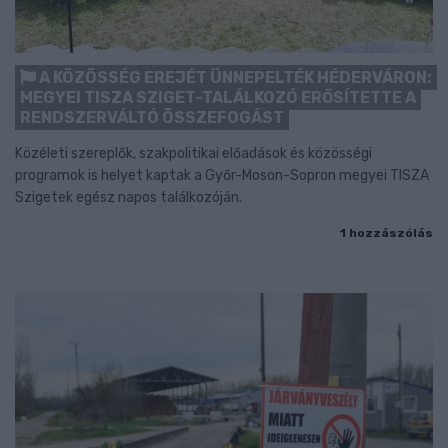
A KÖZÖSSÉG EREJÉT ÜNNEPELTÉK HÉDERVÁRON:
MEGYEI TISZA SZIGET-TALÁLKOZÓ ERŐSÍTETTE A
RENDSZERVÁLTÓ ÖSSZEFOGÁST
Közéleti szereplők, szakpolitikai előadások és közösségi
programok is helyet kaptak a Győr-Moson-Sopron megyei TISZA
Szigetek egész napos találkozóján.
1 hozzászólás