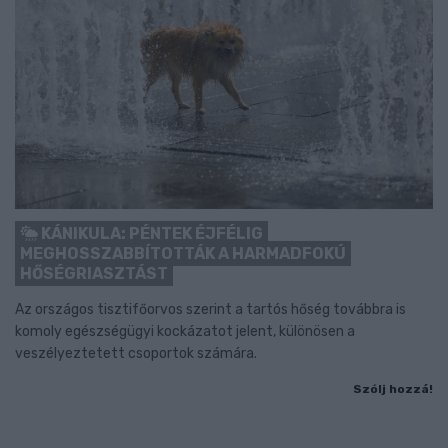
KÁNIKULA: PÉNTEK ÉJFÉLIG
MEGHOSSZABBÍTOTTÁK A HARMADFOKÚ
HŐSÉGRIASZTÁST
Az országos tisztifőorvos szerint a tartós hőség továbbra is
komoly egészségügyi kockázatot jelent, különösen a
veszélyeztetett csoportok számára.
Szólj hozzá!