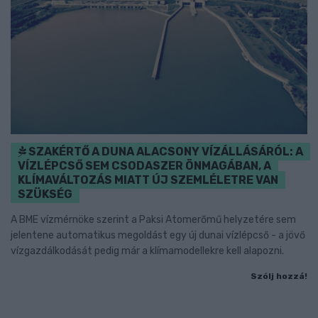
SZAKÉRTŐ A DUNA ALACSONY VÍZÁLLÁSÁRÓL: A
VÍZLÉPCSŐ SEM CSODASZER ÖNMAGÁBAN, A
KLÍMAVÁLTOZÁS MIATT ÚJ SZEMLÉLETRE VAN
SZÜKSÉG
A BME vízmérnöke szerint a Paksi Atomerőmű helyzetére sem
jelentene automatikus megoldást egy új dunai vízlépcső - a jövő
vízgazdálkodását pedig már a klímamodellekre kell alapozni.
Szólj hozzá!