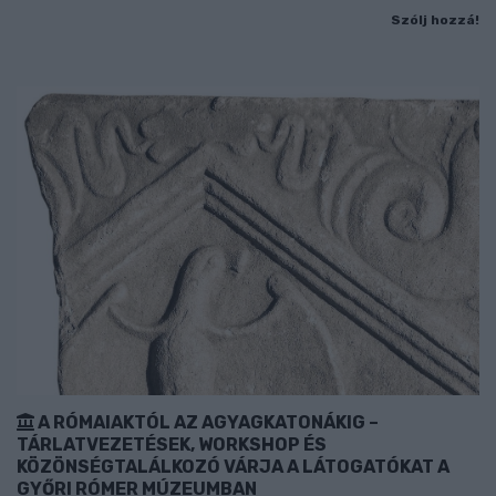
Szólj hozzá!
A RÓMAIAKTÓL AZ AGYAGKATONÁKIG –
TÁRLATVEZETÉSEK, WORKSHOP ÉS
KÖZÖNSÉGTALÁLKOZÓ VÁRJA A LÁTOGATÓKAT A
GYŐRI RÓMER MÚZEUMBAN