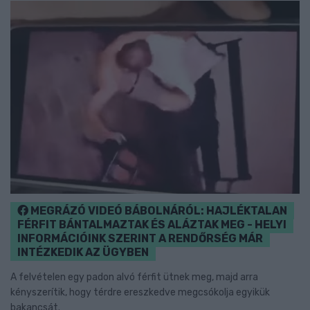
MEGRÁZÓ VIDEÓ BÁBOLNÁRÓL: HAJLÉKTALAN
FÉRFIT BÁNTALMAZTAK ÉS ALÁZTAK MEG - HELYI
INFORMÁCIÓINK SZERINT A RENDŐRSÉG MÁR
INTÉZKEDIK AZ ÜGYBEN
A felvételen egy padon alvó férfit ütnek meg, majd arra
kényszerítik, hogy térdre ereszkedve megcsókolja egyikük
bakancsát.