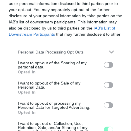
us or personal information disclosed to third parties prior to
Augusztus 6-án a beruházás ütemezéséről és az új kerékpárút
your opt-out. You may separately opt-out of the further
építéséről is tájékoztatják az érdeklődőket.
disclosure of your personal information by third parties on the
IAB’s list of downstream participants. This information may
Szólj hozzá!
also be disclosed by us to third parties on the
IAB’s List of
Downstream Participants
that may further disclose it to other
third parties.
Please note that this website/app uses one or more Google
Personal Data Processing Opt Outs
services and may gather and store information including but
not limited to your visit or usage behaviour. You may click to
I want to opt-out of the Sharing of my
personal data.
grant or deny consent to Google and its third-party tags to
Opted In
use your data for below specified purposes in below Google
consent section.
I want to opt-out of the Sale of my
Personal Data.
Opted In
I want to opt-out of processing my
Personal Data for Targeted Advertising.
Opted In
I want to opt-out of Collection, Use,
Retention, Sale, and/or Sharing of my
A NAPOKBAN BEFEJEZŐDIK A GYŐRI