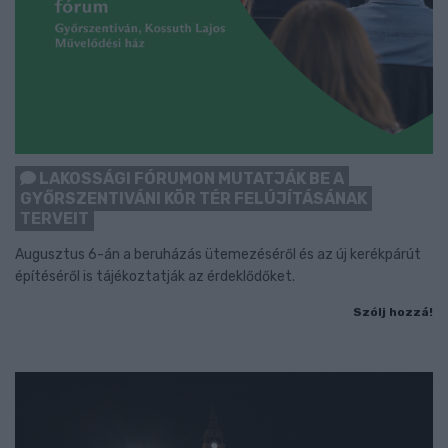
LAKOSSÁGI FÓRUMON MUTATJÁK BE A
GYŐRSZENTIVÁNI KÖR TÉR FELÚJÍTÁSÁNAK
TERVEIT
Augusztus 6-án a beruházás ütemezéséről és az új kerékpárút
építéséről is tájékoztatják az érdeklődőket.
Szólj hozzá!