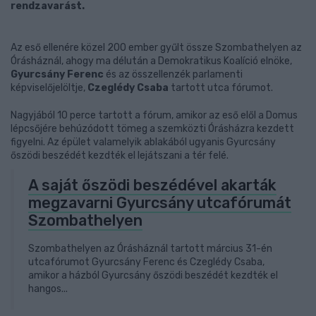
rendzavarást.
Az eső ellenére közel 200 ember gyűlt össze Szombathelyen az
Órásháznál, ahogy ma délután a Demokratikus Koalíció elnöke,
Gyurcsány Ferenc
és az összellenzék parlamenti
képviselőjelöltje,
Czeglédy Csaba
tartott utca fórumot.
Nagyjából 10 perce tartott a fórum, amikor az eső elől a Domus
lépcsőjére behúzódott tömeg a szemközti Órásházra kezdett
figyelni. Az épület valamelyik ablakából ugyanis Gyurcsány
őszödi beszédét kezdték el lejátszani a tér felé.
A saját őszödi beszédével akarták
megzavarni Gyurcsány utcafórumát
Szombathelyen
Szombathelyen az Órásháznál tartott március 31-én
utcafórumot Gyurcsány Ferenc és Czeglédy Csaba,
amikor a házból Gyurcsány őszödi beszédét kezdték el
hangos...