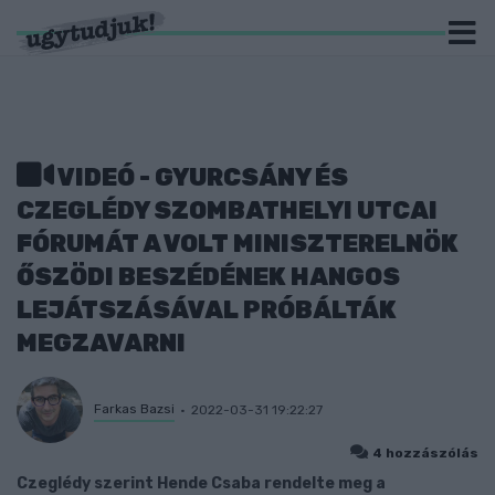
VIDEÓ - GYURCSÁNY ÉS
CZEGLÉDY SZOMBATHELYI UTCAI
FÓRUMÁT A VOLT MINISZTERELNÖK
ŐSZÖDI BESZÉDÉNEK HANGOS
LEJÁTSZÁSÁVAL PRÓBÁLTÁK
MEGZAVARNI
Farkas Bazsi
2022-03-31 19:22:27
4 hozzászólás
Czeglédy szerint Hende Csaba rendelte meg a