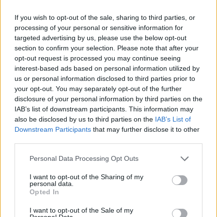
If you wish to opt-out of the sale, sharing to third parties, or
processing of your personal or sensitive information for
targeted advertising by us, please use the below opt-out
section to confirm your selection. Please note that after your
opt-out request is processed you may continue seeing
interest-based ads based on personal information utilized by
us or personal information disclosed to third parties prior to
your opt-out. You may separately opt-out of the further
disclosure of your personal information by third parties on the
IAB’s list of downstream participants. This information may
NŐVERŐ SZOMBATHELYI FÉRFI ELLEN EMELT
also be disclosed by us to third parties on the
IAB’s List of
VÁDAT AZ ÜGYÉSZSÉG
Downstream Participants
that may further disclose it to other
A férfi a nyílt utcán kezdte verni áldozatát.
third parties.
Szólj hozzá!
Please note that this website/app uses one or more Google
Personal Data Processing Opt Outs
services and may gather and store information including but
not limited to your visit or usage behaviour. You may click to
I want to opt-out of the Sharing of my
personal data.
grant or deny consent to Google and its third-party tags to
Opted In
use your data for below specified purposes in below Google
consent section.
I want to opt-out of the Sale of my
Personal Data.