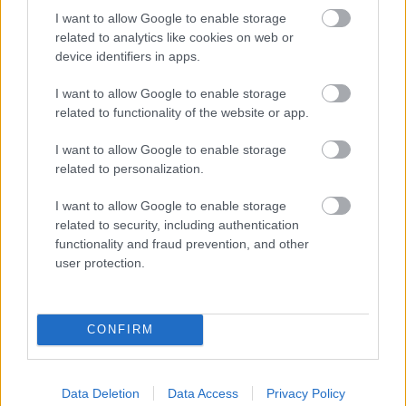
I want to allow Google to enable storage
related to analytics like cookies on web or
device identifiers in apps.
I want to allow Google to enable storage
related to functionality of the website or app.
I want to allow Google to enable storage
related to personalization.
I want to allow Google to enable storage
related to security, including authentication
functionality and fraud prevention, and other
user protection.
CZUNYINÉ HARCA A GMAIL ÉS AZ ÖNKÉNY ELLEN
- LETILTOTTA A GOOGLE A VÉDVONAL LEVELEZŐ
CONFIRM
FIÓKJÁT
Nem vicc! A Fidesz maradéka tényleg egy ingyenes e-mail
szolgáltatást használt, hogy megvédje a Fidesz maradékát.
Data Deletion
Data Access
Privacy Policy