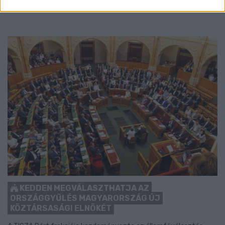
Szólj hozzá!
KEDDEN MEGVÁLASZTHATJA AZ
ORSZÁGGYŰLÉS MAGYARORSZÁG ÚJ
KÖZTÁRSASÁGI ELNÖKÉT