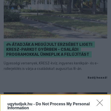
ÁTADJÁK A MEGÚJULT ERZSÉBET LIGETI
KRESZ-PARKOT GYŐRBEN – CSALÁDI
PROGRAMOKKAL ÜNNEPLIK A FELÚJÍTÁST
Ügyességi versenyek, KRESZ-kvíz, ingyenes kerékpár- és e-
rollerjelölés is várja a családokat augusztus 8-án.
Szólj hozzá!
ugytudjuk.hu -
Do Not Process My Personal
Information