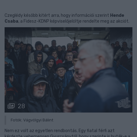
Czeglédy később kitért arra, hogy információi szerint
Hende
Csaba
, a Fidesz-KDNP képviselőjelöltje rendelte meg az akciót.
28
Fotók: Vágvölgyi Bálint
Nem ez volt az egyetlen rendbontás. Egy fiatal férfi azt
kérdezte vehemensen Gyurcsánytól, hogy szerinte is buták-e a