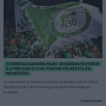
ENERGIATAKARÉKOSSÁG: KORÁBBAN KEZDŐDIK
A GYŐRI AUDI ETO KC PÉNTEKI FELKÉSZÜLÉSI
MÉRKŐZÉSE
Az energiaellátás tehermentesítése érdekében másfél órával
előrébb hozták a Brest Bretagne Handball elleni találkozó
kezdését.
1 hozzászólás