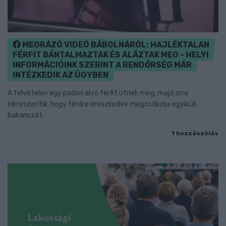
MEGRÁZÓ VIDEÓ BÁBOLNÁRÓL: HAJLÉKTALAN
FÉRFIT BÁNTALMAZTAK ÉS ALÁZTAK MEG - HELYI
INFORMÁCIÓINK SZERINT A RENDŐRSÉG MÁR
INTÉZKEDIK AZ ÜGYBEN
A felvételen egy padon alvó férfit ütnek meg, majd arra
kényszerítik, hogy térdre ereszkedve megcsókolja egyikük
bakancsát.
1 hozzászólás