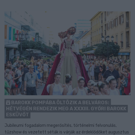
BAROKK POMPÁBA ÖLTÖZIK A BELVÁROS:
HÉTVÉGÉN RENDEZIK MEG A XXXIII. GYŐRI BAROKK
ESKÜVŐT
Jubileumi fogadalom megerősítés, történelmi felvonulás,
tűzshow és vezetett séták is várják az érdeklődőket augusztus