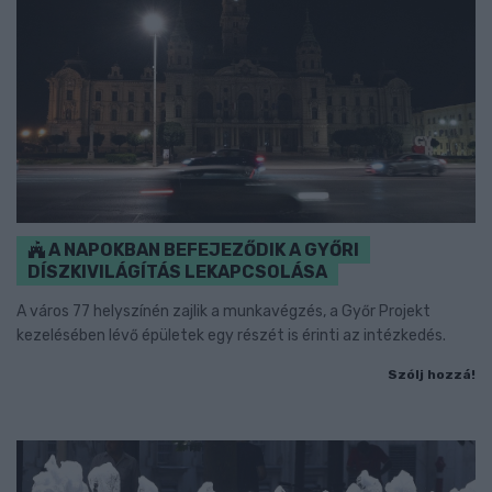
A NAPOKBAN BEFEJEZŐDIK A GYŐRI
DÍSZKIVILÁGÍTÁS LEKAPCSOLÁSA
A város 77 helyszínén zajlik a munkavégzés, a Győr Projekt
kezelésében lévő épületek egy részét is érinti az intézkedés.
Szólj hozzá!