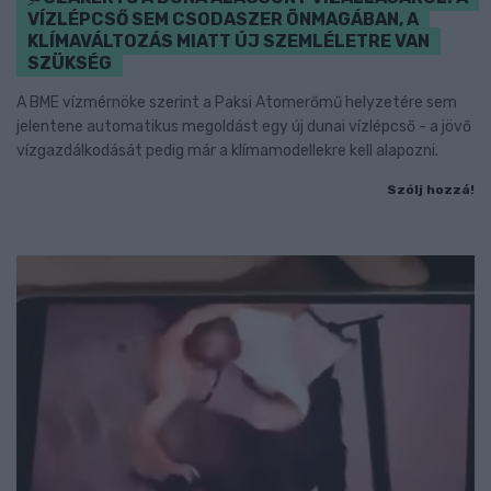
VÍZLÉPCSŐ SEM CSODASZER ÖNMAGÁBAN, A
KLÍMAVÁLTOZÁS MIATT ÚJ SZEMLÉLETRE VAN
SZÜKSÉG
A BME vízmérnöke szerint a Paksi Atomerőmű helyzetére sem
jelentene automatikus megoldást egy új dunai vízlépcső - a jövő
vízgazdálkodását pedig már a klímamodellekre kell alapozni.
Szólj hozzá!