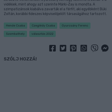
vidékiek, mint ahogy azt szerinte Márki-Zay is mondta. A
szimpatizánsok kiabálva zavarták el a férfit, aki egyébként Büki
Zoltán, korábbi fideszes képviselőjelölt társaságához tartozott.
Hende Csaba
Czeglédy Csaba
Gyurcsány Ferenc
Szombathely
választás 2022
SZÓLJ HOZZÁ!