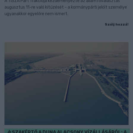
A TISZA Párt frakciója kezdeményezte az államfőválasztás
augusztus 11-re való kitűzését - a kormánypárti jelölt személye
ugyanakkor egyelőre nem ismert.
Szólj hozzá!
SZAKÉRTŐ A DUNA ALACSONY VÍZÁLLÁSÁRÓL: A