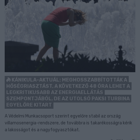
KÁNIKULA-AKTUÁL: MEGHOSSZABBÍTOTTÁK A
HŐSÉGRIASZTÁST, A KÖVETKEZŐ 48 ÓRA LEHET A
LEGKRITIKUSABB AZ ENERGIAELLÁTÁS
SZEMPONTJÁBÓL, DE AZ UTOLSÓ PAKSI TURBINA
EGYELŐRE KITART
A Védelmi Munkacsoport szerint egyelőre stabil az ország
villamosenergia-rendszere, de továbbra is takarékosságra kérik
a lakosságot és a nagyfogyasztókat.