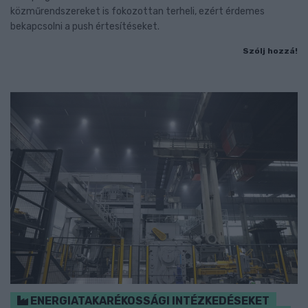
közműrendszereket is fokozottan terheli, ezért érdemes
bekapcsolni a push értesítéseket.
Szólj hozzá!
ENERGIATAKARÉKOSSÁGI INTÉZKEDÉSEKET