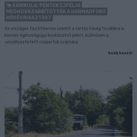
KÁNIKULA: PÉNTEK ÉJFÉLIG
MEGHOSSZABBÍTOTTÁK A HARMADFOKÚ
HŐSÉGRIASZTÁST
Az országos tisztifőorvos szerint a tartós hőség továbbra is
komoly egészségügyi kockázatot jelent, különösen a
veszélyeztetett csoportok számára.
Szólj hozzá!