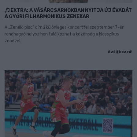
EXTRA: A VÁSÁRCSARNOKBAN NYITJA ÚJ ÉVADÁT
A GYŐRI FILHARMONIKUS ZENEKAR
A „Zenélő piac” című különleges koncerttel szeptember 7-én
rendhagyó helyszínen találkozhat a közönség a klasszikus
zenével.
Szólj hozzá!