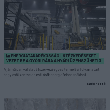
ENERGIATAKARÉKOSSÁGI INTÉZKEDÉSEKET
VEZET BE A GYŐRI RÁBA A NYÁRI ÜZEMSZÜNETIG
A járműipari vállalat átszervezi egyes termelési folyamatait,
hogy csökkentse az esti órák energiafelhasználását.
Szólj hozzá!