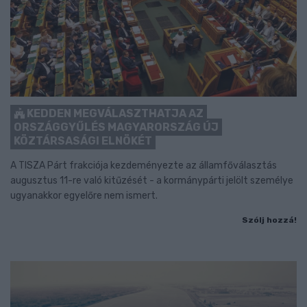
KEDDEN MEGVÁLASZTHATJA AZ
ORSZÁGGYŰLÉS MAGYARORSZÁG ÚJ
KÖZTÁRSASÁGI ELNÖKÉT
A TISZA Párt frakciója kezdeményezte az államfőválasztás
augusztus 11-re való kitűzését - a kormánypárti jelölt személye
ugyanakkor egyelőre nem ismert.
Szólj hozzá!