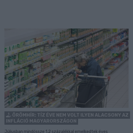
ÖRÖMHÍR: TÍZ ÉVE NEM VOLT ILYEN ALACSONY AZ
INFLÁCIÓ MAGYARORSZÁGON
Júliusban mindössze 1,2 százalékkal emelkedtek éves