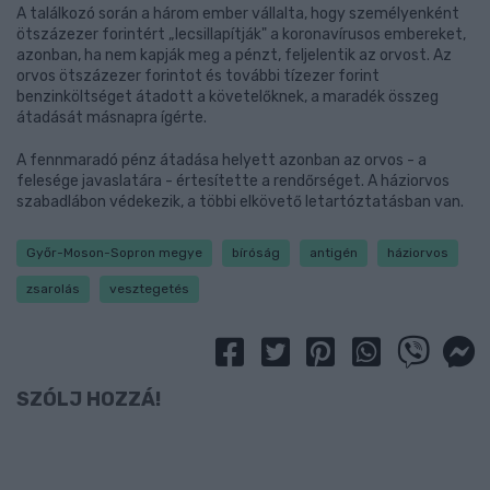
A találkozó során a három ember vállalta, hogy személyenként
ötszázezer forintért „lecsillapítják" a koronavírusos embereket,
azonban, ha nem kapják meg a pénzt, feljelentik az orvost. Az
orvos ötszázezer forintot és további tízezer forint
benzinköltséget átadott a követelőknek, a maradék összeg
átadását másnapra ígérte.
A fennmaradó pénz átadása helyett azonban az orvos - a
felesége javaslatára - értesítette a rendőrséget. A háziorvos
szabadlábon védekezik, a többi elkövető letartóztatásban van.
Győr-Moson-Sopron megye
bíróság
antigén
háziorvos
zsarolás
vesztegetés
SZÓLJ HOZZÁ!