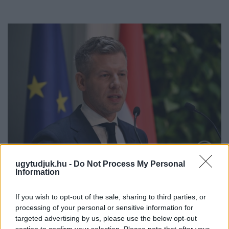
ugytudjuk.hu -
Do Not Process My Personal
Information
MAGYAR PÉTER: 868 MILLIÁRD FORINTOS
BERUHÁZÁSI CSOMAGGAL ERŐSÍTIK
If you wish to opt-out of the sale, sharing to third parties, or
MAGYARORSZÁG ENERGIAELLÁTÁSÁT, MIKÖZBEN
processing of your personal or sensitive information for
TOVÁBBRA IS KRITIKUS NAPOK ELÉ NÉZ AZ ORSZÁG
targeted advertising by us, please use the below opt-out
Átfogó energetikai fejlesztési programot fogadott el a