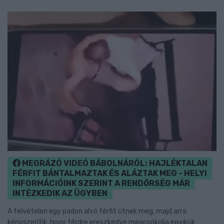
MEGRÁZÓ VIDEÓ BÁBOLNÁRÓL: HAJLÉKTALAN
FÉRFIT BÁNTALMAZTAK ÉS ALÁZTAK MEG - HELYI
INFORMÁCIÓINK SZERINT A RENDŐRSÉG MÁR
INTÉZKEDIK AZ ÜGYBEN
A felvételen egy padon alvó férfit ütnek meg, majd arra
kényszerítik, hogy térdre ereszkedve megcsókolja egyikük