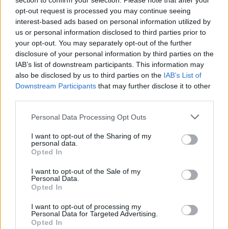
section to confirm your selection. Please note that after your
kormány.
opt-out request is processed you may continue seeing
interest-based ads based on personal information utilized by
Szólj hozzá!
us or personal information disclosed to third parties prior to
your opt-out. You may separately opt-out of the further
disclosure of your personal information by third parties on the
IAB’s list of downstream participants. This information may
also be disclosed by us to third parties on the
IAB’s List of
Downstream Participants
that may further disclose it to other
third parties.
Please note that this website/app uses one or more Google
Personal Data Processing Opt Outs
services and may gather and store information including but
not limited to your visit or usage behaviour. You may click to
I want to opt-out of the Sharing of my
personal data.
grant or deny consent to Google and its third-party tags to
Opted In
use your data for below specified purposes in below Google
consent section.
I want to opt-out of the Sale of my
Personal Data.
Opted In
I want to opt-out of processing my
ÁTADJÁK A MEGÚJULT ERZSÉBET LIGETI
Personal Data for Targeted Advertising.
Opted In
KRESZ-PARKOT GYŐRBEN – CSALÁDI