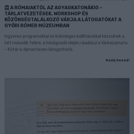
A RÓMAIAKTÓL AZ AGYAGKATONÁKIG –
TÁRLATVEZETÉSEK, WORKSHOP ÉS
KÖZÖNSÉGTALÁLKOZÓ VÁRJA A LÁTOGATÓKAT A
GYŐRI RÓMER MÚZEUMBAN
Ingyenes programokkal és különleges kiállításokkal készülnek a
hét második felére, a hőségriadó idején ráadásul a Várkazamata
– Kőtár is díjmentesen látogatható.
Szólj hozzá!