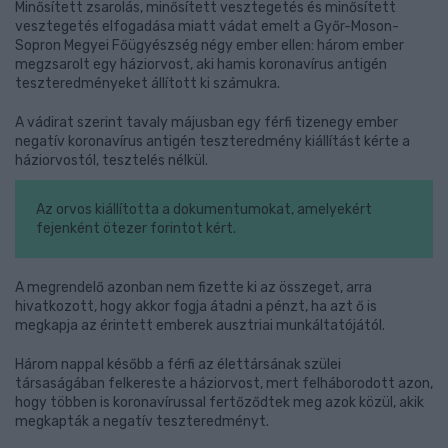
Minősített zsarolás, minősített vesztegetés és minősített
vesztegetés elfogadása miatt vádat emelt a Győr-Moson-
Sopron Megyei Főügyészség négy ember ellen: három ember
megzsarolt egy háziorvost, aki hamis koronavírus antigén
teszteredményeket állított ki számukra.
A vádirat szerint tavaly májusban egy férfi tizenegy ember
negatív koronavírus antigén teszteredmény kiállítást kérte a
háziorvostól, tesztelés nélkül.
Az orvos kiállította a dokumentumokat, amelyekért
fejenként ötezer forintot kért.
A megrendelő azonban nem fizette ki az összeget, arra
hivatkozott, hogy akkor fogja átadni a pénzt, ha azt ő is
megkapja az érintett emberek ausztriai munkáltatójától.
Három nappal később a férfi az élettársának szülei
társaságában felkereste a háziorvost, mert felháborodott azon,
hogy többen is koronavírussal fertőződtek meg azok közül, akik
megkapták a negatív teszteredményt.