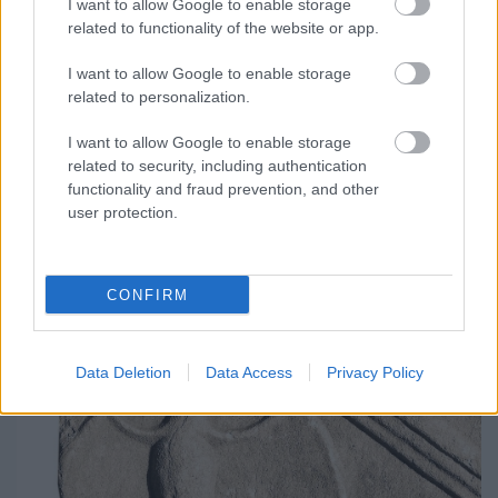
I want to allow Google to enable storage
NŐVERŐ SZOMBATHELYI FÉRFI ELLEN EMELT
related to functionality of the website or app.
VÁDAT AZ ÜGYÉSZSÉG
I want to allow Google to enable storage
A férfi a nyílt utcán kezdte verni áldozatát.
related to personalization.
Szólj hozzá!
I want to allow Google to enable storage
related to security, including authentication
functionality and fraud prevention, and other
user protection.
CONFIRM
Data Deletion
Data Access
Privacy Policy