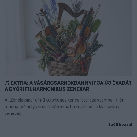
EXTRA: A VÁSÁRCSARNOKBAN NYITJA ÚJ ÉVADÁT
A GYŐRI FILHARMONIKUS ZENEKAR
A „Zenélő piac” című különleges koncerttel szeptember 7-én
rendhagyó helyszínen találkozhat a közönség a klasszikus
zenével.
Szólj hozzá!