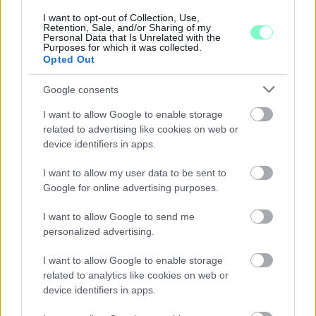
PROGRAMOKKAL ÜNNEPLIK A FELÚJÍTÁST
I want to opt-out of Collection, Use,
Retention, Sale, and/or Sharing of my
Ügyességi versenyek, KRESZ-kvíz, ingyenes kerékpár- és e-
Personal Data that Is Unrelated with the
Purposes for which it was collected.
rollerjelölés is várja a családokat augusztus 8-án.
Opted Out
Szólj hozzá!
Google consents
I want to allow Google to enable storage
related to advertising like cookies on web or
device identifiers in apps.
I want to allow my user data to be sent to
Google for online advertising purposes.
I want to allow Google to send me
personalized advertising.
I want to allow Google to enable storage
related to analytics like cookies on web or
device identifiers in apps.