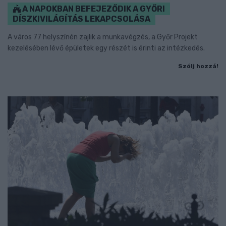
A NAPOKBAN BEFEJEZŐDIK A GYŐRI
DÍSZKIVILÁGÍTÁS LEKAPCSOLÁSA
A város 77 helyszínén zajlik a munkavégzés, a Győr Projekt
kezelésében lévő épületek egy részét is érinti az intézkedés.
Szólj hozzá!