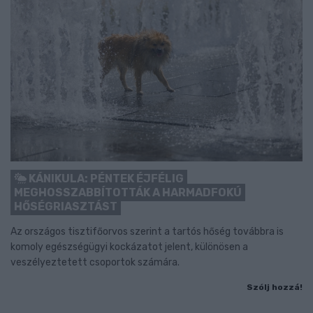
KÁNIKULA: PÉNTEK ÉJFÉLIG
MEGHOSSZABBÍTOTTÁK A HARMADFOKÚ
HŐSÉGRIASZTÁST
Az országos tisztifőorvos szerint a tartós hőség továbbra is
komoly egészségügyi kockázatot jelent, különösen a
veszélyeztetett csoportok számára.
Szólj hozzá!