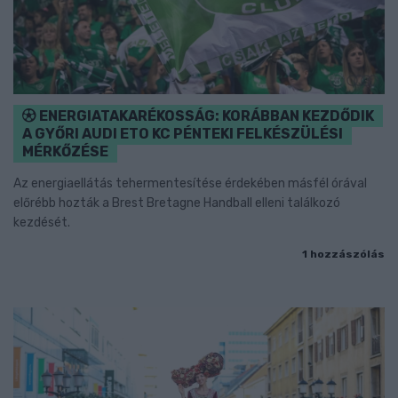
ENERGIATAKARÉKOSSÁG: KORÁBBAN KEZDŐDIK
A GYŐRI AUDI ETO KC PÉNTEKI FELKÉSZÜLÉSI
MÉRKŐZÉSE
Az energiaellátás tehermentesítése érdekében másfél órával
előrébb hozták a Brest Bretagne Handball elleni találkozó
kezdését.
1 hozzászólás