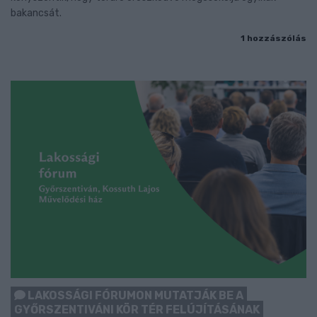
bakancsát.
1 hozzászólás
LAKOSSÁGI FÓRUMON MUTATJÁK BE A
GYŐRSZENTIVÁNI KÖR TÉR FELÚJÍTÁSÁNAK