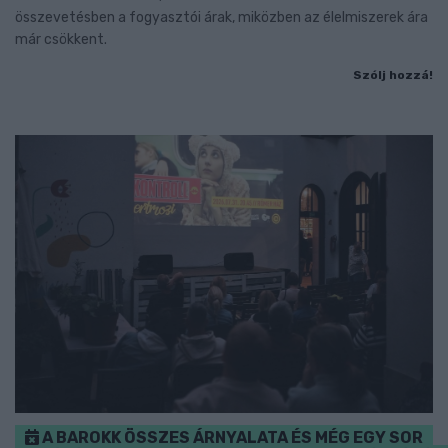
összevetésben a fogyasztói árak, miközben az élelmiszerek ára
már csökkent.
Szólj hozzá!
A BAROKK ÖSSZES ÁRNYALATA ÉS MÉG EGY SOR