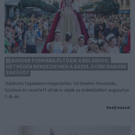
BAROKK POMPÁBA ÖLTÖZIK A BELVÁROS:
HÉTVÉGÉN RENDEZIK MEG A XXXIII. GYŐRI BAROKK
ESKÜVŐT
Jubileumi fogadalom megerősítés, történelmi felvonulás,
tűzshow és vezetett séták is várják az érdeklődőket augusztus
7–8-án.
Szólj hozzá!