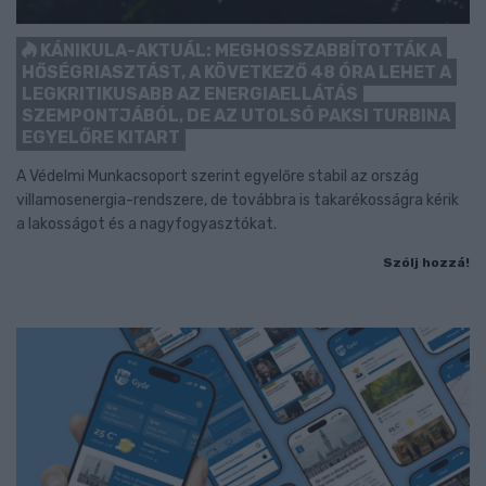
KÁNIKULA-AKTUÁL: MEGHOSSZABBÍTOTTÁK A
HŐSÉGRIASZTÁST, A KÖVETKEZŐ 48 ÓRA LEHET A
LEGKRITIKUSABB AZ ENERGIAELLÁTÁS
SZEMPONTJÁBÓL, DE AZ UTOLSÓ PAKSI TURBINA
EGYELŐRE KITART
A Védelmi Munkacsoport szerint egyelőre stabil az ország
villamosenergia-rendszere, de továbbra is takarékosságra kérik
a lakosságot és a nagyfogyasztókat.
Szólj hozzá!