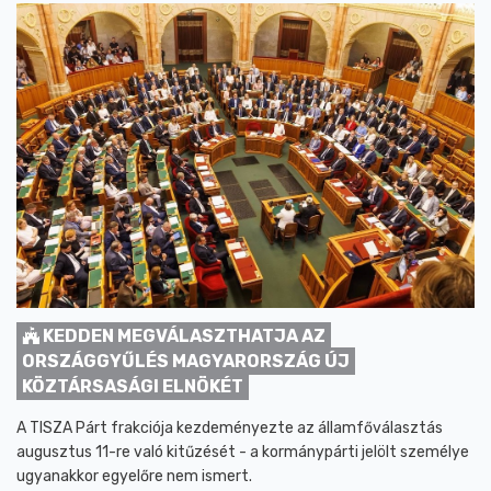
KEDDEN MEGVÁLASZTHATJA AZ
ORSZÁGGYŰLÉS MAGYARORSZÁG ÚJ
KÖZTÁRSASÁGI ELNÖKÉT
A TISZA Párt frakciója kezdeményezte az államfőválasztás
augusztus 11-re való kitűzését - a kormánypárti jelölt személye
ugyanakkor egyelőre nem ismert.