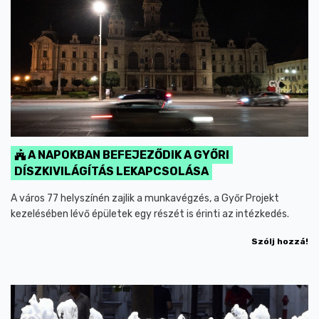
A NAPOKBAN BEFEJEZŐDIK A GYŐRI
DÍSZKIVILÁGÍTÁS LEKAPCSOLÁSA
A város 77 helyszínén zajlik a munkavégzés, a Győr Projekt
kezelésében lévő épületek egy részét is érinti az intézkedés.
Szólj hozzá!