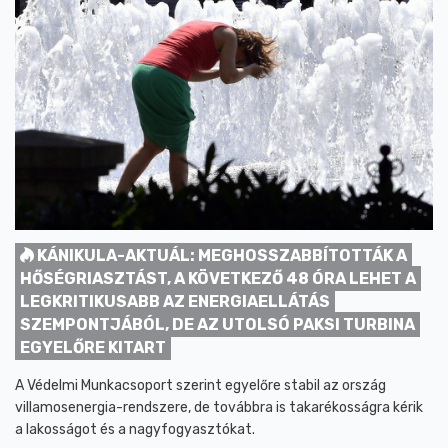
KÁNIKULA-AKTUÁL: MEGHOSSZABBÍTOTTÁK A
HŐSÉGRIASZTÁST, A KÖVETKEZŐ 48 ÓRA LEHET A
LEGKRITIKUSABB AZ ENERGIAELLÁTÁS
SZEMPONTJÁBÓL, DE AZ UTOLSÓ PAKSI TURBINA
EGYELŐRE KITART
A Védelmi Munkacsoport szerint egyelőre stabil az ország
villamosenergia-rendszere, de továbbra is takarékosságra kérik
a lakosságot és a nagyfogyasztókat.