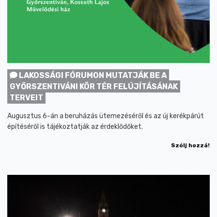
LAKOSSÁGI FÓRUMON MUTATJÁK BE A
GYŐRSZENTIVÁNI KÖR TÉR FELÚJÍTÁSÁNAK
TERVEIT
Augusztus 6-án a beruházás ütemezéséről és az új kerékpárút
építéséről is tájékoztatják az érdeklődőket.
Szólj hozzá!