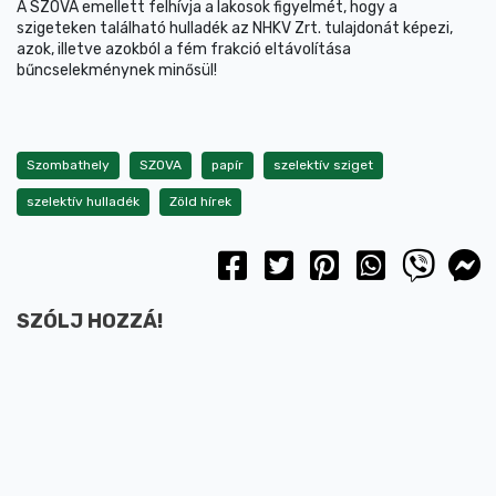
A SZOVA emellett felhívja a lakosok figyelmét, hogy a
szigeteken található hulladék az NHKV Zrt. tulajdonát képezi,
azok, illetve azokból a fém frakció eltávolítása
bűncselekménynek minősül!
Szombathely
SZOVA
papír
szelektív sziget
szelektív hulladék
Zöld hírek
SZÓLJ HOZZÁ!