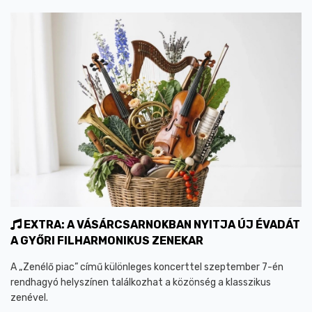
EXTRA: A VÁSÁRCSARNOKBAN NYITJA ÚJ ÉVADÁT
A GYŐRI FILHARMONIKUS ZENEKAR
A „Zenélő piac” című különleges koncerttel szeptember 7-én
rendhagyó helyszínen találkozhat a közönség a klasszikus
zenével.