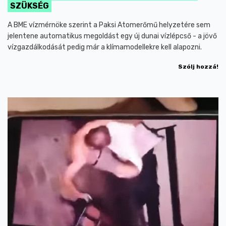
SZÜKSÉG
A BME vízmérnöke szerint a Paksi Atomerőmű helyzetére sem
jelentene automatikus megoldást egy új dunai vízlépcső - a jövő
vízgazdálkodását pedig már a klímamodellekre kell alapozni.
Szólj hozzá!