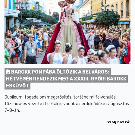
BAROKK POMPÁBA ÖLTÖZIK A BELVÁROS:
HÉTVÉGÉN RENDEZIK MEG A XXXIII. GYŐRI BAROKK
ESKÜVŐT
Jubileumi fogadalom megerősítés, történelmi felvonulás,
tűzshow és vezetett séták is várják az érdeklődőket augusztus
7–8-án.
Szólj hozzá!