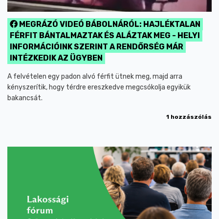
MEGRÁZÓ VIDEÓ BÁBOLNÁRÓL: HAJLÉKTALAN
FÉRFIT BÁNTALMAZTAK ÉS ALÁZTAK MEG - HELYI
INFORMÁCIÓINK SZERINT A RENDŐRSÉG MÁR
INTÉZKEDIK AZ ÜGYBEN
A felvételen egy padon alvó férfit ütnek meg, majd arra
kényszerítik, hogy térdre ereszkedve megcsókolja egyikük
bakancsát.
1 hozzászólás