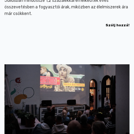
Júliusban mindössze 1,2 százalékkal emelkedtek éves
összevetésben a fogyasztói árak, miközben az élelmiszerek ára
már csökkent.
Szólj hozzá!