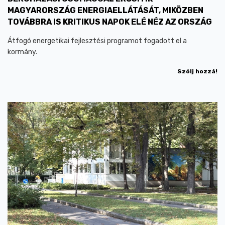
MAGYARORSZÁG ENERGIAELLÁTÁSÁT, MIKÖZBEN
TOVÁBBRA IS KRITIKUS NAPOK ELÉ NÉZ AZ ORSZÁG
Átfogó energetikai fejlesztési programot fogadott el a
kormány.
Szólj hozzá!