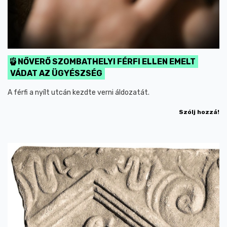
NŐVERŐ SZOMBATHELYI FÉRFI ELLEN EMELT
VÁDAT AZ ÜGYÉSZSÉG
A férfi a nyílt utcán kezdte verni áldozatát.
Szólj hozzá!