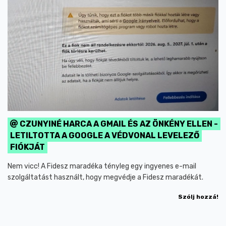
CZUNYINÉ HARCA A GMAIL ÉS AZ ÖNKÉNY ELLEN -
LETILTOTTA A GOOGLE A VÉDVONAL LEVELEZŐ
FIÓKJÁT
Nem vicc! A Fidesz maradéka tényleg egy ingyenes e-mail
szolgáltatást használt, hogy megvédje a Fidesz maradékát.
Szólj hozzá!