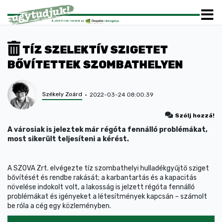
TÍZ SZELEKTÍV SZIGETET
BŐVÍTETTEK SZOMBATHELYEN
Székely Zoárd
2022-03-24 08:00:39
Szólj hozzá!
A városiak is jeleztek már régóta fennálló problémákat,
most sikerült teljesíteni a kérést.
A SZOVA Zrt. elvégezte tíz szombathelyi hulladékgyűjtő sziget
bővítését és rendbe rakását; a karbantartás és a kapacitás
növelése indokolt volt, a lakosság is jelzett régóta fennálló
problémákat és igényeket a létesítmények kapcsán – számolt
be róla a cég egy közleményben.