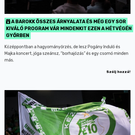
A BAROKK ÖSSZES ÁRNYALATA ÉS MÉG EGY SOR
KIVÁLÓ PROGRAM VÁR MINDENKIT EZEN A HÉTVÉGÉN
GYŐRBEN
Középpontban a hagyományőrzés, de lesz Pogány Induló és
Majka koncert, jóga szeánsz, “borhajózás” és egy csomó minden
más.
Szólj hozzá!