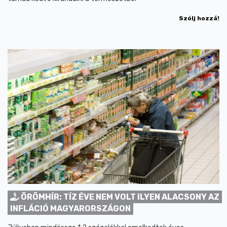
Szólj hozzá!
ÖRÖMHÍR: TÍZ ÉVE NEM VOLT ILYEN ALACSONY AZ
INFLÁCIÓ MAGYARORSZÁGON