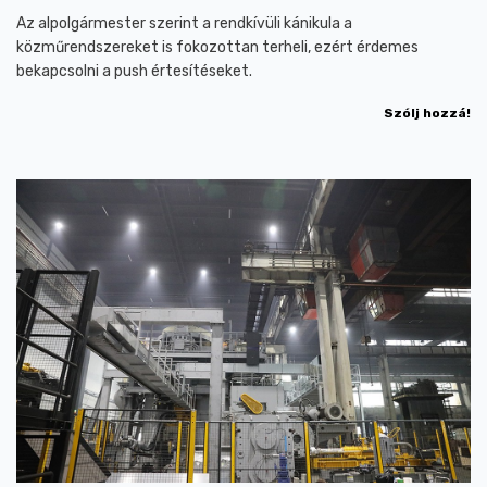
Az alpolgármester szerint a rendkívüli kánikula a
közműrendszereket is fokozottan terheli, ezért érdemes
bekapcsolni a push értesítéseket.
Szólj hozzá!