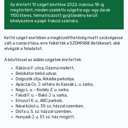
Az érintett 10 sziget bővítése 2022. március 18-ig
megtörtént, minden szelektív szigetre egy-egy darab
1100 literes, felmatricázott gyűjtőedény került
kihelyezésre a papír frakció számára.
Kettő sziget esetében a megközelíthetőség miatt szükségessé
vált a cserje irtása, erre felkérték a SZOMPARK illetékeseit, akik
elvégzik a feladatot.
A bővítéssel az alábbi szigetek érintettek:
Rákóczi F. utca, Gázmű mellett,
Belsikátor belső udvar,
Dolgozók útja, Árkádia parkolója,
Apáczai Cs. J. sétány és Kassák L. u. sarka,
Nagy L. u. – Kodály Z. u. sarka,
Faludi F. u. – Bakó J. u. sarka,
Ernuszt K. u., ABC parkoló,
Nárai külső u. 39. sz. házzal szemben,
Diófa u. 5. sz. házzal szemben,
Hunyadi J. u. 51. sz. ház mögött.