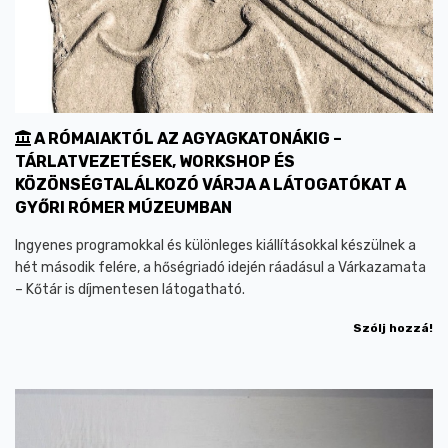
A RÓMAIAKTÓL AZ AGYAGKATONÁKIG –
TÁRLATVEZETÉSEK, WORKSHOP ÉS
KÖZÖNSÉGTALÁLKOZÓ VÁRJA A LÁTOGATÓKAT A
GYŐRI RÓMER MÚZEUMBAN
Ingyenes programokkal és különleges kiállításokkal készülnek a
hét második felére, a hőségriadó idején ráadásul a Várkazamata
– Kőtár is díjmentesen látogatható.
Szólj hozzá!