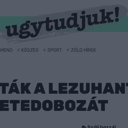
RMEND
KŐSZEG
SPORT
ZÖLD HÍREK
ÁK A LEZUHANT
KETEDOBOZÁT
Szólj hozzá!