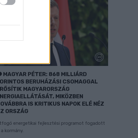
MAGYAR PÉTER: 868 MILLIÁRD
ORINTOS BERUHÁZÁSI CSOMAGGAL
RŐSÍTIK MAGYARORSZÁG
NERGIAELLÁTÁSÁT, MIKÖZBEN
OVÁBBRA IS KRITIKUS NAPOK ELÉ NÉZ
Z ORSZÁG
tfogó energetikai fejlesztési programot fogadott
l a kormány.