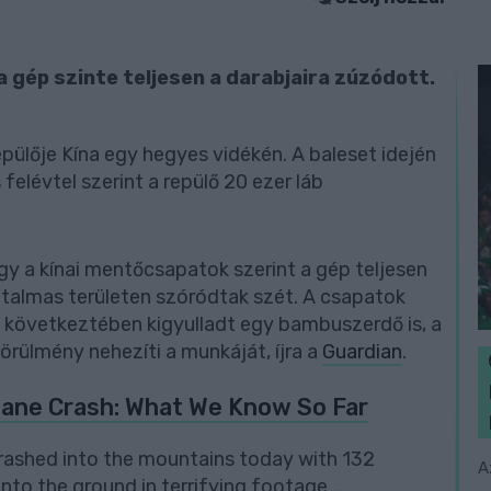
 gép szinte teljesen a darabjaira zúzódott.
epülője Kína egy hegyes vidékén. A baleset idején
elévtel szerint a repülő 20 ezer láb
gy a kínai mentőcsapatok szerint a gép teljesen
atalmas területen szóródtak szét. A csapatok
t következtében kigyulladt egy bambuszerdő is, a
rülmény nehezíti a munkáját, íjra a
Guardian
.
lane Crash: What We Know So Far
rashed into the mountains today with 132
A
nto the ground in terrifying footage ...