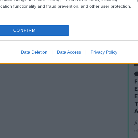
cation functionality and fraud prevention, and other user protection.
CONFIRM
Data Deletion
Data Access
Privacy Policy
F
E
E
T
A
Á
e