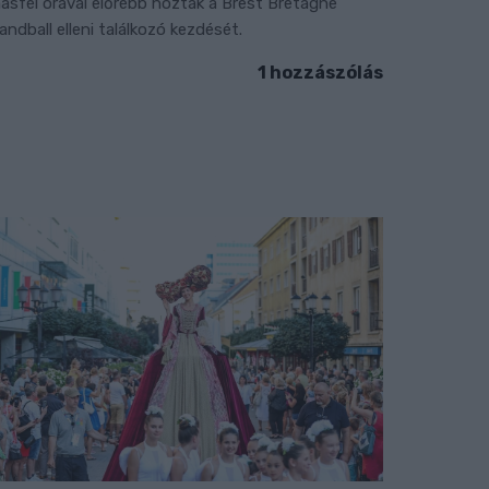
ásfél órával előrébb hozták a Brest Bretagne
andball elleni találkozó kezdését.
1 hozzászólás