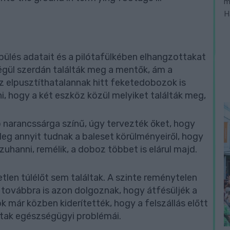
m
H
pülés adatait és a pilótafülkében elhangzottakat
égül szerdán találták meg a mentők, ám a
z elpusztíthatalannak hitt feketedobozok is
 hogy a két eszköz közül melyiket találták meg,
ó narancssárga színű, úgy tervezték őket, hogy
leg annyit tudnak a baleset körülményeiről, hogy
zuhanni, remélik, a doboz többet is elárul majd.
len túlélőt sem találtak. A szinte reménytelen
továbbra is azon dolgoznak, hogy átfésüljék a
 már közben kiderítették, hogy a felszállás előtt
ltak egészségügyi problémái.