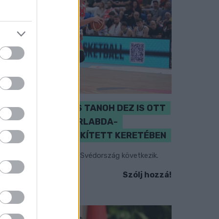
PERL, VÁRADI ÉS TANOH DEZ IS OTT
VAN A FÉRFI KOSÁRLABDA-
VÁLOGATOTT SZŰKÍTETT KERETÉBEN
sztország, Szlovénia és Svédország következik.
Szólj hozzá!