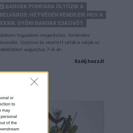
BAROKK POMPÁBA ÖLTÖZIK A
BELVÁROS: HÉTVÉGÉN RENDEZIK MEG A
XXXIII. GYŐRI BAROKK ESKÜVŐT
ubileumi fogadalom megerősítés, történelmi
elvonulás, tűzshow és vezetett séták is várják az
rdeklődőket augusztus 7–8-án.
Szólj hozzá!
sonal or
ection to
ou may
 personal
out of the
 downstream