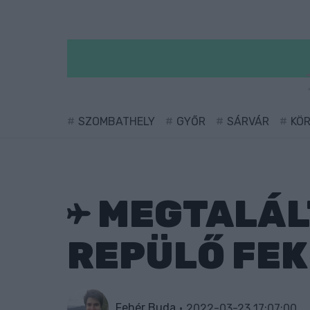
SZOMBATHELY
GYŐR
SÁRVÁR
KÖ
MEGTALÁLT
REPÜLŐ FE
Fehér Buda
2022-03-23 17:07:00