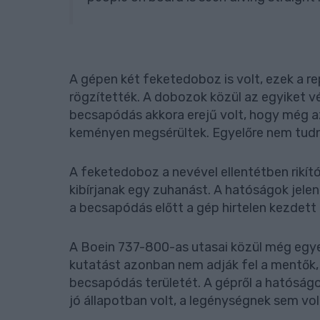
A gépen két feketedoboz is volt, ezek a re
rögzítették. A dobozok közül az egyiket v
becsapódás akkora erejű volt, hogy még a
keményen megsérültek. Egyelőre nem tudni,
A feketedoboz a nevével ellentétben rikít
kibírjanak egy zuhanást. A hatóságok jelen
a becsapódás előtt a gép hirtelen kezdett 
A Boein 737-800-as utasai közül még egyet
kutatást azonban nem adják fel a mentők, 
becsapódás területét. A gépről a hatóságok
jó állapotban volt, a legénységnek sem vo