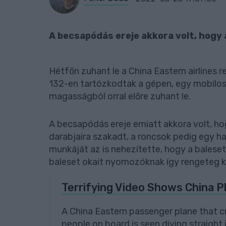
A becsapódás ereje akkora volt, hogy a
Hétfőn zuhant le a China Eastern airlines r
132-en tartózkodtak a gépen, egy mobilos f
magasságból orral előre zuhant le.
A becsapódás ereje emiatt akkora volt, ho
darabjaira szakadt, a roncsok pedig egy h
munkáját az is nehezítette, hogy a balese
baleset okait nyomozóknak így rengeteg kö
Terrifying Video Shows China P
A China Eastern passenger plane that c
people on board is seen diving straight i