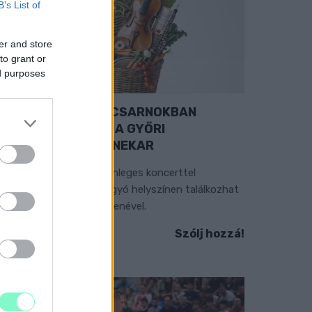
B’s List of
er and store
to grant or
ed purposes
EXTRA: A VÁSÁRCSARNOKBAN
YITJA ÚJ ÉVADÁT A GYŐRI
ILHARMONIKUS ZENEKAR
 „Zenélő piac” című különleges koncerttel
zeptember 7-én rendhagyó helyszínen találkozhat
 közönség a klasszikus zenével.
Szólj hozzá!