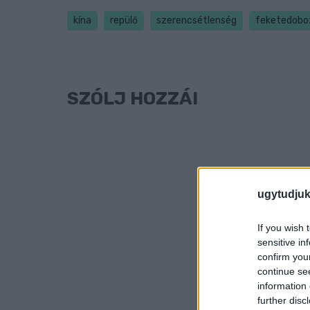
kína
repülő
szerencsétlenség
feketedobo
SZÓLJ HOZZÁ!
ugytudjuk
If you wish 
sensitive in
confirm you
continue se
information 
further disc