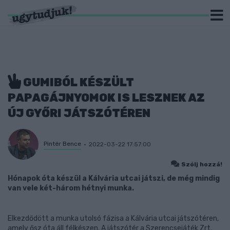
GUMIBÓL KÉSZÜLT
PAPAGÁJNYOMOK IS LESZNEK AZ
ÚJ GYŐRI JÁTSZÓTÉREN
Pintér Bence
2022-03-22 17:57:00
Szólj hozzá!
Hónapok óta készül a Kálvária utcai játszi, de még mindig
van vele két-három hétnyi munka.
Elkezdődött a munka utolsó fázisa a Kálvária utcai játszótéren,
amely ősz óta áll félkészen. A játszótér a Szerencsejáték Zrt.