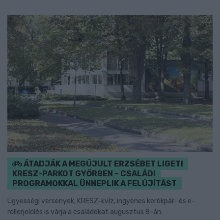
ÁTADJÁK A MEGÚJULT ERZSÉBET LIGETI
KRESZ-PARKOT GYŐRBEN – CSALÁDI
PROGRAMOKKAL ÜNNEPLIK A FELÚJÍTÁST
Ügyességi versenyek, KRESZ-kvíz, ingyenes kerékpár- és e-
rollerjelölés is várja a családokat augusztus 8-án.