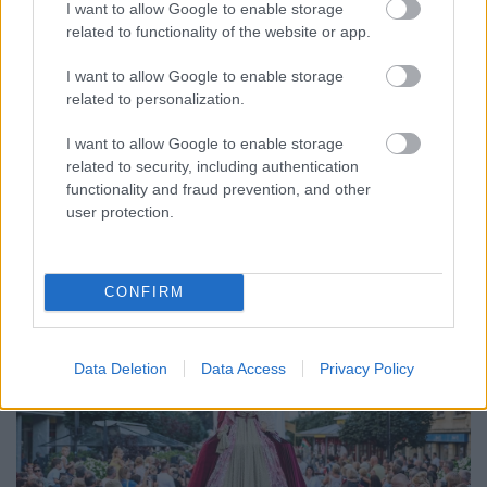
I want to allow Google to enable storage
related to functionality of the website or app.
ENERGIATAKARÉKOSSÁG: KORÁBBAN KEZDŐDIK
A GYŐRI AUDI ETO KC PÉNTEKI FELKÉSZÜLÉSI
I want to allow Google to enable storage
MÉRKŐZÉSE
related to personalization.
Az energiaellátás tehermentesítése érdekében másfél órával
I want to allow Google to enable storage
előrébb hozták a Brest Bretagne Handball elleni találkozó
related to security, including authentication
kezdését.
functionality and fraud prevention, and other
user protection.
1 hozzászólás
CONFIRM
Data Deletion
Data Access
Privacy Policy