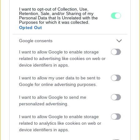
GYŐRBEN
I want to opt-out of Collection, Use,
Retention, Sale, and/or Sharing of my
Középpontban a hagyományőrzés, de lesz Pogány Induló és
Personal Data that Is Unrelated with the
Purposes for which it was collected.
Majka koncert, jóga szeánsz, “borhajózás” és egy csomó minden
Opted Out
más.
Google consents
Szólj hozzá!
I want to allow Google to enable storage
related to advertising like cookies on web or
device identifiers in apps.
I want to allow my user data to be sent to
Google for online advertising purposes.
I want to allow Google to send me
personalized advertising.
I want to allow Google to enable storage
related to analytics like cookies on web or
device identifiers in apps.