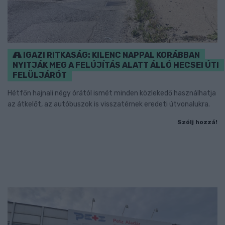
IGAZI RITKASÁG: KILENC NAPPAL KORÁBBAN
NYITJÁK MEG A FELÚJÍTÁS ALATT ÁLLÓ HECSEI ÚTI
FELÜLJÁRÓT
Hétfőn hajnali négy órától ismét minden közlekedő használhatja
az átkelőt, az autóbuszok is visszatérnek eredeti útvonalukra.
Szólj hozzá!