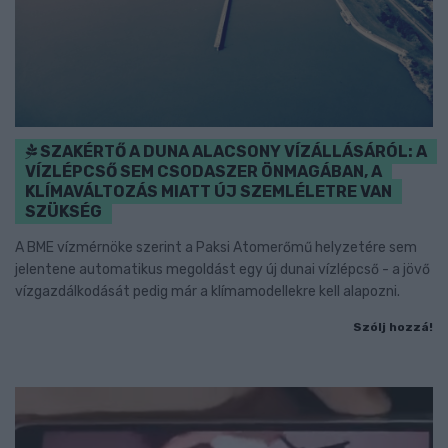
SZAKÉRTŐ A DUNA ALACSONY VÍZÁLLÁSÁRÓL: A
VÍZLÉPCSŐ SEM CSODASZER ÖNMAGÁBAN, A
KLÍMAVÁLTOZÁS MIATT ÚJ SZEMLÉLETRE VAN
SZÜKSÉG
A BME vízmérnöke szerint a Paksi Atomerőmű helyzetére sem
jelentene automatikus megoldást egy új dunai vízlépcső - a jövő
vízgazdálkodását pedig már a klímamodellekre kell alapozni.
Szólj hozzá!