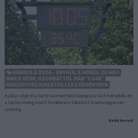
KÁNIKULA 2026 - ENYHÜL A HŐSÉG, DE MÉG
NINCS VÉGE: SZOMBATTÓL MÁR “CSAK”
MÁSODFOKÚ RIASZTÁS LESZ ÉRVÉNYBEN
A július vége óta tartó harmadfokú hőségriasztást mérséklik, de
a tartós meleg miatt továbbra is fokozott óvatosságra van
szükség.
Szólj hozzá!