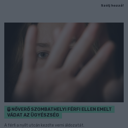
Szólj hozzá!
NŐVERŐ SZOMBATHELYI FÉRFI ELLEN EMELT
VÁDAT AZ ÜGYÉSZSÉG
A férfi a nyílt utcán kezdte verni áldozatát.