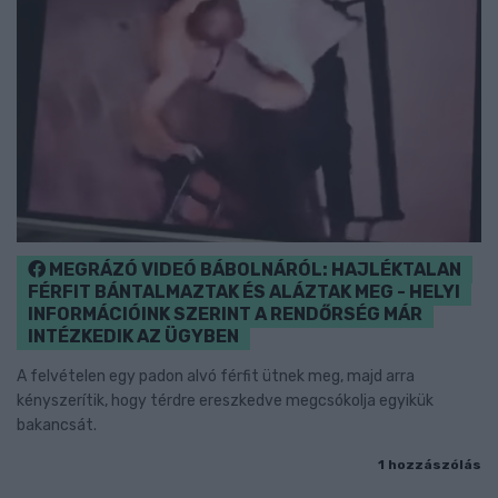
MEGRÁZÓ VIDEÓ BÁBOLNÁRÓL: HAJLÉKTALAN
FÉRFIT BÁNTALMAZTAK ÉS ALÁZTAK MEG - HELYI
INFORMÁCIÓINK SZERINT A RENDŐRSÉG MÁR
INTÉZKEDIK AZ ÜGYBEN
A felvételen egy padon alvó férfit ütnek meg, majd arra
kényszerítik, hogy térdre ereszkedve megcsókolja egyikük
bakancsát.
1 hozzászólás