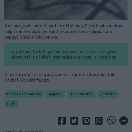
A dolog nyilván nem független attól, hogy Dézsi Csaba András
polgármester, aki egyébként a körzet képviselője is, több
papagáj büszke tulajdonosa.
Úgy értesültünk, hogy bár nyakunkon a tavasz, még két-
három hét is eltelhet, mire teljesen elkészül a játszótér.
A fekete rétegre még egy színes is kerül majd, és még több
játékot is be kell fejezni.
Dézsi Csaba András
papagáj
Kálvária utca
játszótér
Győr