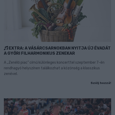
EXTRA: A VÁSÁRCSARNOKBAN NYITJA ÚJ ÉVADÁT
A GYŐRI FILHARMONIKUS ZENEKAR
A „Zenélő piac” című különleges koncerttel szeptember 7-én
rendhagyó helyszínen találkozhat a közönség a klasszikus
zenével.
Szólj hozzá!