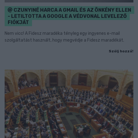
CZUNYINÉ HARCA A GMAIL ÉS AZ ÖNKÉNY ELLEN
- LETILTOTTA A GOOGLE A VÉDVONAL LEVELEZŐ
FIÓKJÁT
Nem vicc! A Fidesz maradéka tényleg egy ingyenes e-mail
szolgáltatást használt, hogy megvédje a Fidesz maradékát.
Szólj hozzá!