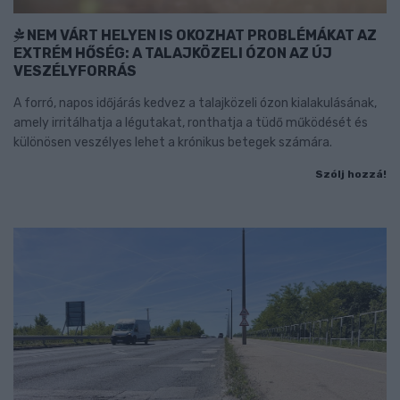
NEM VÁRT HELYEN IS OKOZHAT PROBLÉMÁKAT AZ
EXTRÉM HŐSÉG: A TALAJKÖZELI ÓZON AZ ÚJ
VESZÉLYFORRÁS
A forró, napos időjárás kedvez a talajközeli ózon kialakulásának,
amely irritálhatja a légutakat, ronthatja a tüdő működését és
különösen veszélyes lehet a krónikus betegek számára.
Szólj hozzá!