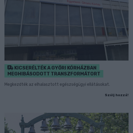
KICSERÉLTÉK A GYŐRI KÓRHÁZBAN
MEGHIBÁSODOTT TRANSZFORMÁTORT
Megkezdték az elhalasztott egészségügyi ellátásokat.
Szólj hozzá!