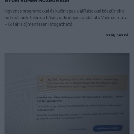
GYŐRI RÓMER MÚZEUMBAN
Ingyenes programokkal és különleges kiállításokkal készülnek a
hét második felére, a hőségriadó idején ráadásul a Várkazamata
– Kőtár is díjmentesen látogatható.
Szólj hozzá!