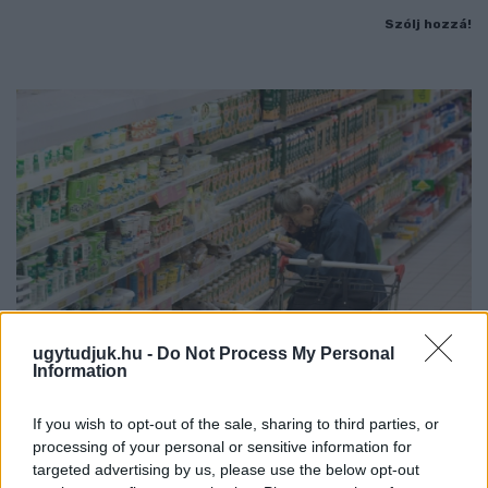
Szólj hozzá!
ugytudjuk.hu -
Do Not Process My Personal
Information
ÖRÖMHÍR: TÍZ ÉVE NEM VOLT ILYEN ALACSONY AZ
If you wish to opt-out of the sale, sharing to third parties, or
INFLÁCIÓ MAGYARORSZÁGON
processing of your personal or sensitive information for
Júliusban mindössze 1,2 százalékkal emelkedtek éves
targeted advertising by us, please use the below opt-out