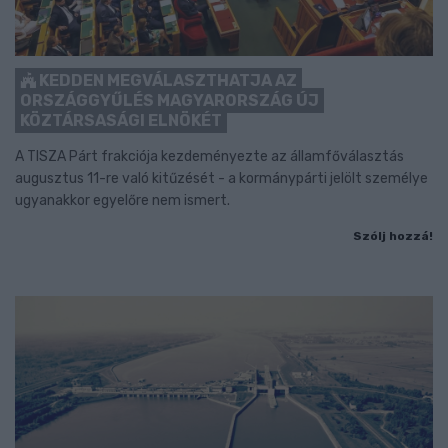
KEDDEN MEGVÁLASZTHATJA AZ
ORSZÁGGYŰLÉS MAGYARORSZÁG ÚJ
KÖZTÁRSASÁGI ELNÖKÉT
A TISZA Párt frakciója kezdeményezte az államfőválasztás
augusztus 11-re való kitűzését - a kormánypárti jelölt személye
ugyanakkor egyelőre nem ismert.
Szólj hozzá!