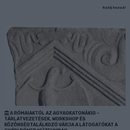
Szólj hozzá!
A RÓMAIAKTÓL AZ AGYAGKATONÁKIG –
TÁRLATVEZETÉSEK, WORKSHOP ÉS
KÖZÖNSÉGTALÁLKOZÓ VÁRJA A LÁTOGATÓKAT A