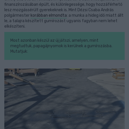
finanszírozásában épült, és különlegessége, hogy hozzáférhető
lesz mozgássérült gyerekeknek is. Mint Dézsi Csaba András
polgármester
korábban elmondta
: a munka a hideg idő miatt állt
le, a talajra készített gumírozást ugyanis fagyban nem lehet
elkészíteni.
Most azonban készül az új játszi, amelyen, mint
megtudtuk, papagájnyomok is kerülnek a gumírozásba.
Mutatjuk: