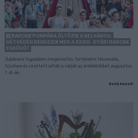
BAROKK POMPÁBA ÖLTÖZIK A BELVÁROS:
HÉTVÉGÉN RENDEZIK MEG A XXXIII. GYŐRI BAROKK
ESKÜVŐT
Jubileumi fogadalom megerősítés, történelmi felvonulás,
tűzshow és vezetett séták is várják az érdeklődőket augusztus
7–8-án.
Szólj hozzá!