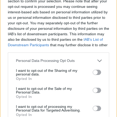
összevetésben a fogyasztói árak, miközben az élelmiszerek ára
section to confirm your selection. Please note that after your
már csökkent.
opt-out request is processed you may continue seeing
interest-based ads based on personal information utilized by
Szólj hozzá!
us or personal information disclosed to third parties prior to
your opt-out. You may separately opt-out of the further
disclosure of your personal information by third parties on the
IAB’s list of downstream participants. This information may
also be disclosed by us to third parties on the
IAB’s List of
Downstream Participants
that may further disclose it to other
third parties.
Please note that this website/app uses one or more Google
Personal Data Processing Opt Outs
services and may gather and store information including but
not limited to your visit or usage behaviour. You may click to
I want to opt-out of the Sharing of my
personal data.
grant or deny consent to Google and its third-party tags to
Opted In
use your data for below specified purposes in below Google
consent section.
I want to opt-out of the Sale of my
Personal Data.
Opted In
I want to opt-out of processing my
Personal Data for Targeted Advertising.
A BAROKK ÖSSZES ÁRNYALATA ÉS MÉG EGY SOR
Opted In
KIVÁLÓ PROGRAM VÁR MINDENKIT EZEN A HÉTVÉGÉN