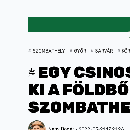
SZOMBATHELY
GYŐR
SÁRVÁR
KÖ
EGY CSINO
KI A FÖLDB
SZOMBATHE
Nagy Donát
2022-03-21 17:21:26