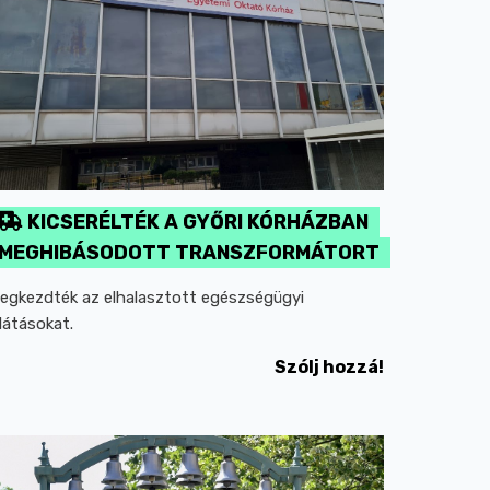
KICSERÉLTÉK A GYŐRI KÓRHÁZBAN
MEGHIBÁSODOTT TRANSZFORMÁTORT
egkezdték az elhalasztott egészségügyi
llátásokat.
Szólj hozzá!