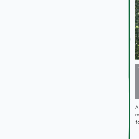
A
m
f