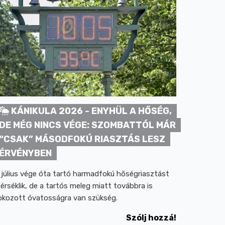
KÁNIKULA 2026 - ENYHÜL A HŐSÉG,
DE MÉG NINCS VÉGE: SZOMBATTÓL MÁR
“CSAK” MÁSODFOKÚ RIASZTÁS LESZ
ÉRVÉNYBEN
 július vége óta tartó harmadfokú hőségriasztást
érséklik, de a tartós meleg miatt továbbra is
okozott óvatosságra van szükség.
Szólj hozzá!