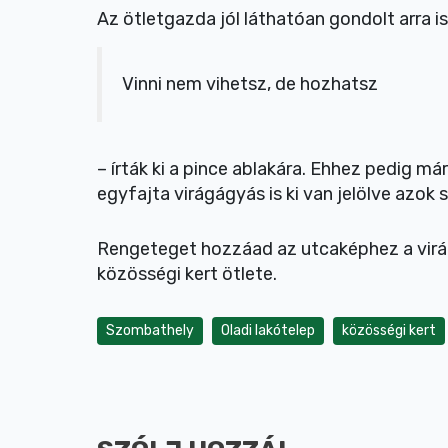
Az ötletgazda jól láthatóan gondolt arra i
Vinni nem vihetsz, de hozhatsz
– írták ki a pince ablakára. Ehhez pedig már
egyfajta virágágyás is ki van jelölve azok 
Rengeteget hozzáad az utcaképhez a virágs
közösségi kert ötlete.
Szombathely
Oladi lakótelep
közösségi kert