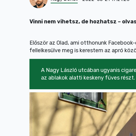
Vinni nem vihetsz, de hozhatsz – olva
Először az Olad, ami otthonunk Facebook-
fellelkesülve meg is kerestem az apró közö
A Nagy László utcában ugyanis cigaret
az ablakok alatti keskeny füves részt.