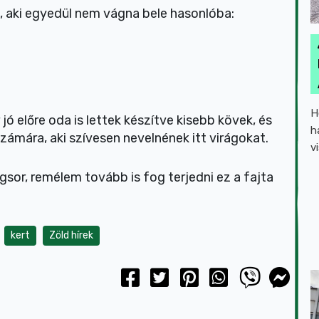
s, aki egyedül nem vágna bele hasonlóba:
H
 jó előre oda is lettek készítve kisebb kövek, és
h
számára, aki szívesen nevelnének itt virágokat.
v
or, remélem tovább is fog terjedni ez a fajta
kert
Zöld hírek