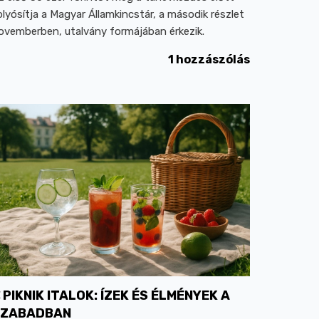
olyósítja a Magyar Államkincstár, a második részlet
ovemberben, utalvány formájában érkezik.
1 hozzászólás
PIKNIK ITALOK: ÍZEK ÉS ÉLMÉNYEK A
SZABADBAN