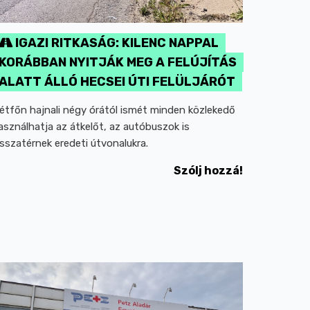
IGAZI RITKASÁG: KILENC NAPPAL
KORÁBBAN NYITJÁK MEG A FELÚJÍTÁS
ALATT ÁLLÓ HECSEI ÚTI FELÜLJÁRÓT
étfőn hajnali négy órától ismét minden közlekedő
asználhatja az átkelőt, az autóbuszok is
isszatérnek eredeti útvonalukra.
Szólj hozzá!