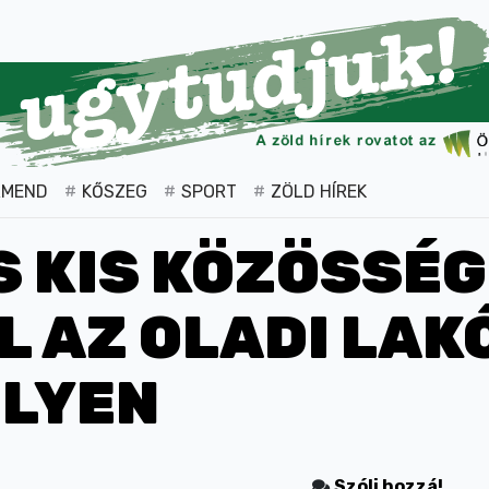
RMEND
KŐSZEG
SPORT
ZÖLD HÍREK
S KIS KÖZÖSSÉG
ŐL AZ OLADI LA
LYEN
Szólj hozzá!