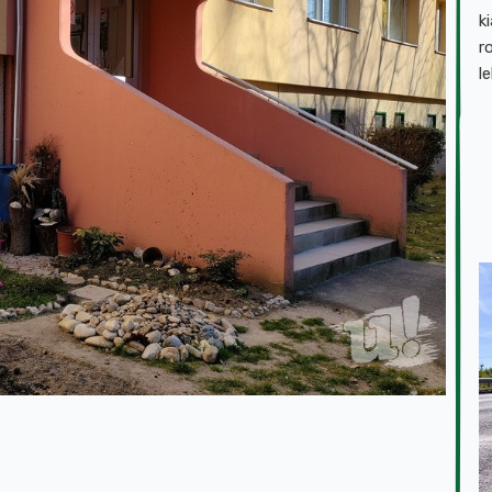
k
r
l