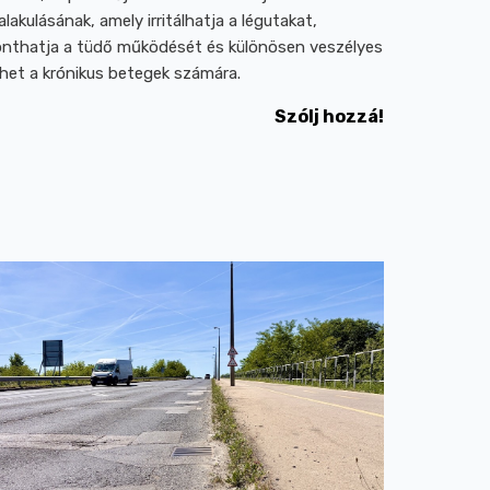
ialakulásának, amely irritálhatja a légutakat,
onthatja a tüdő működését és különösen veszélyes
ehet a krónikus betegek számára.
Szólj hozzá!