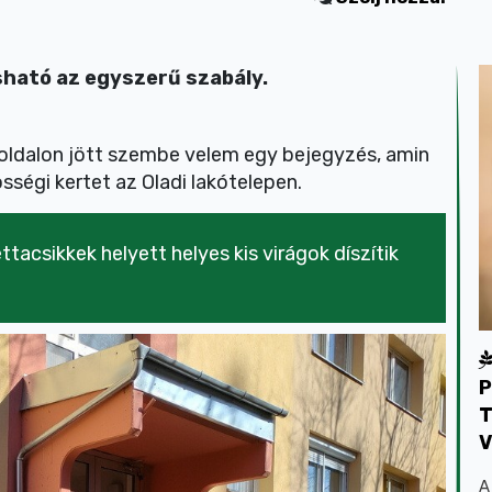
sható az egyszerű szabály.
oldalon jött szembe velem egy bejegyzés, amin
sségi kertet az Oladi lakótelepen.
tacsikkek helyett helyes kis virágok díszítik
P
T
V
A