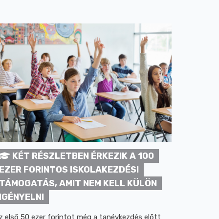
KÉT RÉSZLETBEN ÉRKEZIK A 100
EZER FORINTOS ISKOLAKEZDÉSI
TÁMOGATÁS, AMIT NEM KELL KÜLÖN
IGÉNYELNI
z első 50 ezer forintot még a tanévkezdés előtt