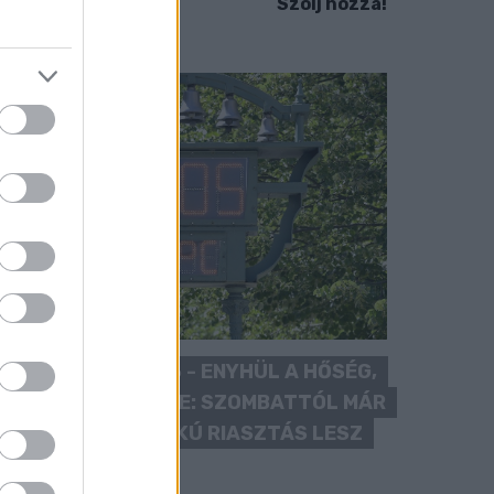
Szólj hozzá!
KÁNIKULA 2026 - ENYHÜL A HŐSÉG,
DE MÉG NINCS VÉGE: SZOMBATTÓL MÁR
“CSAK” MÁSODFOKÚ RIASZTÁS LESZ
ÉRVÉNYBEN