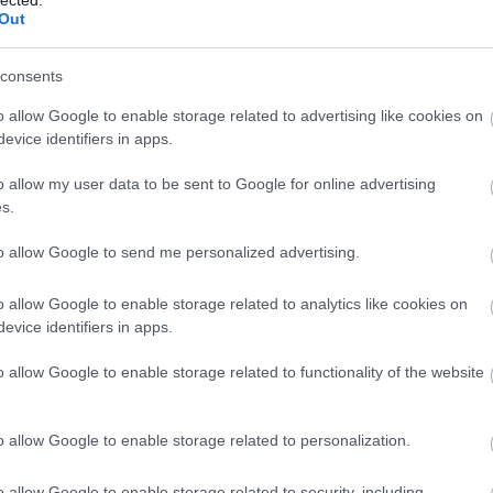
relmetlenség, mert nagyon-nagyon sok rossz
Out
consents
o allow Google to enable storage related to advertising like cookies on
erinte sok szakmai hibát követ el az Index,
evice identifiers in apps.
jellemzően a kormányoldalnak ártanak.
o allow my user data to be sent to Google for online advertising
s.
tan rákérdezett arra is, hogy a médiaügyek
iért jó, ha az Index nyolc cégben van”, vagyis
to allow Google to send me personalized advertising.
i erre ezt válaszolta:
o allow Google to enable storage related to analytics like cookies on
evice identifiers in apps.
a jó, hogy én elmondtam, hogy az a szerkezeti
vvel ezelőtt, az az Index minőségére garancia
o allow Google to enable storage related to functionality of the website
o allow Google to enable storage related to personalization.
t36 például arról, hogy honnan tudta, hogy
o allow Google to enable storage related to security, including