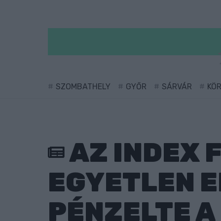
SZOMBATHELY
GYŐR
SÁRVÁR
KÖ
AZ INDEX 
EGYETLEN E
PÉNZELTE A