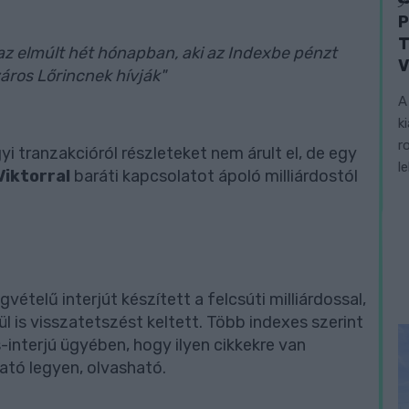
P
T
z elmúlt hét hónapban, aki az Indexbe pénzt
V
áros Lőrincnek hívják"
A
k
r
gyi tranzakcióról részleteket nem árult el, de egy
l
Viktorral
baráti kapcsolatot ápoló milliárdostól
ételű interjút készített a felcsúti milliárdossal,
l is visszatetszést keltett. Több indexes szerint
interjú ügyében, hogy ilyen cikkekre van
ató legyen, olvasható.