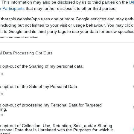
. This information may also be disclosed by us to third parties on the
IA
iatta.
Participants
that may further disclose it to other third parties.
 that this website/app uses one or more Google services and may gath
including but not limited to your visit or usage behaviour. You may click 
lvételen egy olyan beszélgetés részletei
 to Google and its third-party tags to use your data for below specifi
 Szabolcs
akkori főszerkesztő és
Gerényi Gábor
,
ogle consent section.
lata volt a Dull és az akkori szerkesztőség által
amelynek értelmében az Index rovatait külső
l Data Processing Opt Outs
ség ezt az Index függetlensége elleni
o opt-out of the Sharing of my personal data.
In
o opt-out of the Sale of my Personal Data.
In
rról, hogy politikai szempontok is állnak az Index
 Dull rákérdezett arra, hogy miért annyira sürgős
to opt-out of processing my Personal Data for Targeted
ing.
 egy hónapon belül el kell kezdeni megvalósítani,
In
M
e
o opt-out of Collection, Use, Retention, Sale, and/or Sharing
ersonal Data that Is Unrelated with the Purposes for which it
lected.