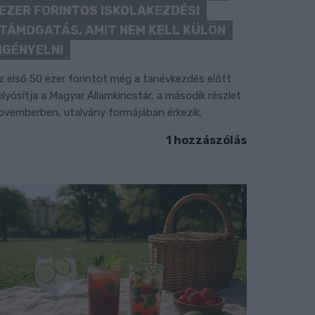
EZER FORINTOS ISKOLAKEZDÉSI
TÁMOGATÁS, AMIT NEM KELL KÜLÖN
IGÉNYELNI
z első 50 ezer forintot még a tanévkezdés előtt
olyósítja a Magyar Államkincstár, a második részlet
ovemberben, utalvány formájában érkezik.
1 hozzászólás