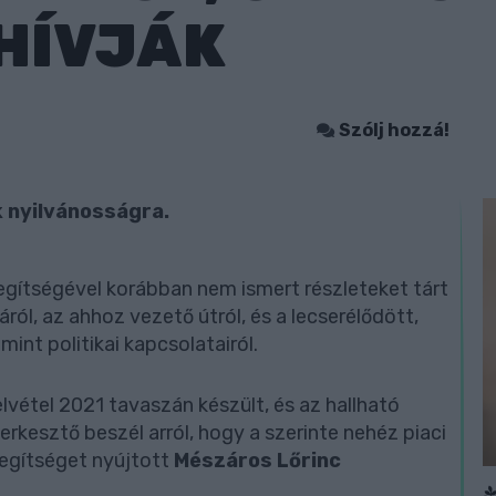
HÍVJÁK
Szólj hozzá!
 nyilvánosságra.
gítségével korábban nem ismert részleteket tárt
ról, az ahhoz vezető útról, és a lecserélődött,
int politikai kapcsolatairól.
elvétel 2021 tavaszán készült, és az hallható
rkesztő beszél arról, hogy a szerinte nehéz piaci
egítséget nyújtott
Mészáros Lőrinc