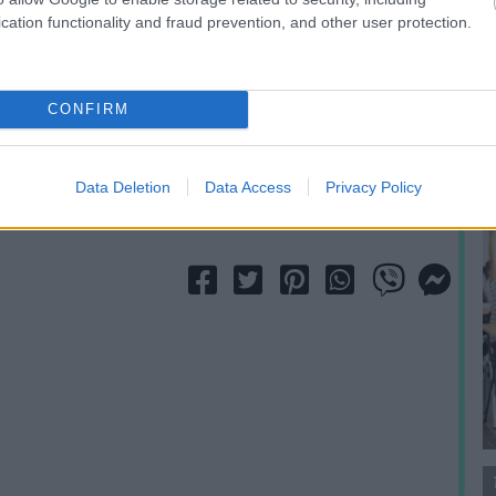
A
e nem adott érdemi válaszokat. Rogán sem
cation functionality and fraud prevention, and other user protection.
m
f
CONFIRM
édia
Fekete-Szalóky Zoltán
Dull Szabolcs
média
Data Deletion
Data Access
Privacy Policy