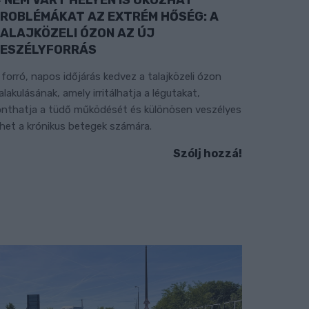
ROBLÉMÁKAT AZ EXTRÉM HŐSÉG: A
ALAJKÖZELI ÓZON AZ ÚJ
ESZÉLYFORRÁS
 forró, napos időjárás kedvez a talajközeli ózon
ialakulásának, amely irritálhatja a légutakat,
onthatja a tüdő működését és különösen veszélyes
ehet a krónikus betegek számára.
Szólj hozzá!