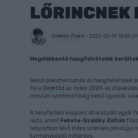
LŐRINCNEK 
Székely Zoárd
2022-03-19 18:05:29
Megdöbbentő hangfelvételek kerültek
Belső dokumentumok és hangfelvételek se
fel a
Direkt36
az Index 2020-as átalakulásá
mostani szerkesztőség belső ügyeiről, valam
A tényfeltáró központ által közölt egyik f
rajta, amint
Fekete-Szalóky Zoltán
fősze
helyzetben lévő Index számára pénzügyi s
kormányközeli milliárdos.