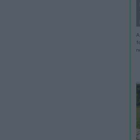
A
f
n