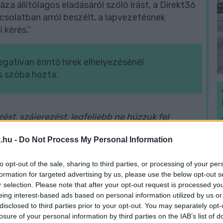
a állítólagos eladásáról szóló írást, a Direkt36
csolatban arról beszélt, a lapvezetésnek
 kérés.”
gatívan érintő hírek elhelyezésénél
s szóba hozta.
st, szájerezést, legfeljebb ne húzzuk fel
H
.hu -
Do Not Process My Personal Information
h
v
to opt-out of the sale, sharing to third parties, or processing of your per
góriájú hírek a címlap alsó részén, kevésbé
formation for targeted advertising by us, please use the below opt-out s
r selection. Please note that after your opt-out request is processed y
eing interest-based ads based on personal information utilized by us or
disclosed to third parties prior to your opt-out. You may separately opt-
eire, de tiltakoztak a felvétel közzététele
losure of your personal information by third parties on the IAB’s list of