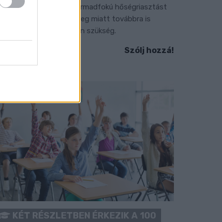
 július vége óta tartó harmadfokú hőségriasztást
érséklik, de a tartós meleg miatt továbbra is
okozott óvatosságra van szükség.
Szólj hozzá!
KÉT RÉSZLETBEN ÉRKEZIK A 100