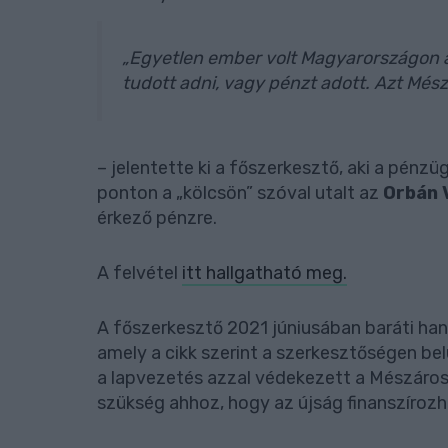
„Egyetlen ember volt Magyarországon a
tudott adni, vagy pénzt adott. Azt Mész
– jelentette ki a főszerkesztő, aki a pénzü
ponton a „kölcsön” szóval utalt az
Orbán 
érkező pénzre.
A felvétel
itt hallgatható meg.
A főszerkesztő 2021 júniusában baráti hangv
amely a cikk szerint a szerkesztőségen belü
a lapvezetés azzal védekezett a Mészáros-
szükség ahhoz, hogy az újság finanszírozh