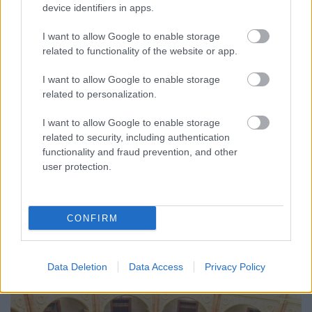
device identifiers in apps.
I want to allow Google to enable storage
related to functionality of the website or app.
I want to allow Google to enable storage
related to personalization.
I want to allow Google to enable storage
related to security, including authentication
functionality and fraud prevention, and other
CZUNYINÉ HARCA A GMAIL ÉS AZ ÖNKÉNY ELLEN
user protection.
- LETILTOTTA A GOOGLE A VÉDVONAL LEVELEZŐ
FIÓKJÁT
Nem vicc! A Fidesz maradéka tényleg egy ingyenes e-mail
CONFIRM
szolgáltatást használt, hogy megvédje a Fidesz maradékát.
Szólj hozzá!
Data Deletion
Data Access
Privacy Policy