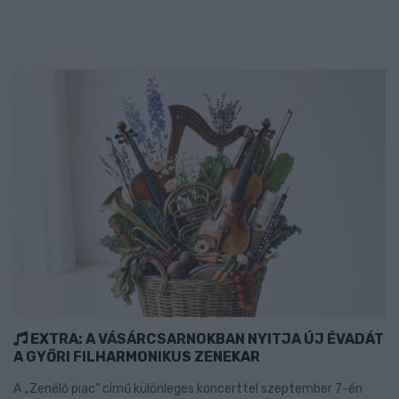
EXTRA: A VÁSÁRCSARNOKBAN NYITJA ÚJ ÉVADÁT
A GYŐRI FILHARMONIKUS ZENEKAR
A „Zenélő piac” című különleges koncerttel szeptember 7-én