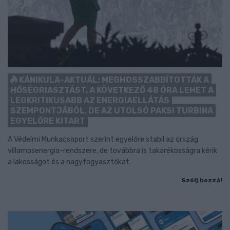
KÁNIKULA-AKTUÁL: MEGHOSSZABBÍTOTTÁK A
HŐSÉGRIASZTÁST, A KÖVETKEZŐ 48 ÓRA LEHET A
LEGKRITIKUSABB AZ ENERGIAELLÁTÁS
SZEMPONTJÁBÓL, DE AZ UTOLSÓ PAKSI TURBINA
EGYELŐRE KITART
A Védelmi Munkacsoport szerint egyelőre stabil az ország
villamosenergia-rendszere, de továbbra is takarékosságra kérik
a lakosságot és a nagyfogyasztókat.
Szólj hozzá!