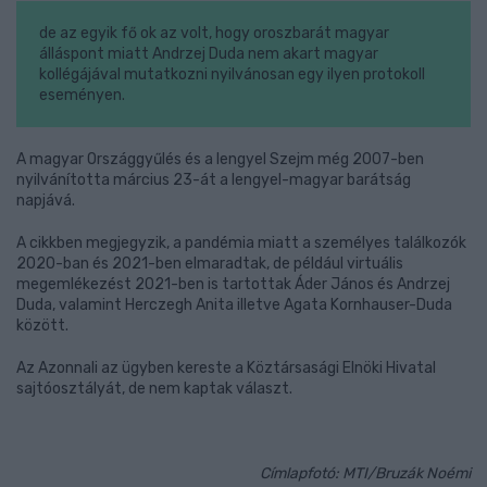
de az egyik fő ok az volt, hogy oroszbarát magyar
álláspont miatt Andrzej Duda nem akart magyar
kollégájával mutatkozni nyilvánosan egy ilyen protokoll
eseményen.
A magyar Országgyűlés és a lengyel Szejm még 2007-ben
nyilvánította március 23-át a lengyel-magyar barátság
napjává.
A cikkben megjegyzik, a pandémia miatt a személyes találkozók
2020-ban és 2021-ben elmaradtak, de például virtuális
megemlékezést 2021-ben is tartottak Áder János és Andrzej
Duda, valamint Herczegh Anita illetve Agata Kornhauser-Duda
között.
Az Azonnali az ügyben kereste a Köztársasági Elnöki Hivatal
sajtóosztályát, de nem kaptak választ.
Címlapfotó: MTI/Bruzák Noémi