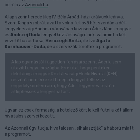
be róla az
Azonnali.hu
.
A lap szerint eredetileg IV. Béla Árpád-házi királyunk leánya,
Szent Kinga szobrát avatta volna fel jövő hét szerdán a dél-
lengyelországi Bochnia városában közösen Áder János magyar
és
Andrzej Duda
lengyel köztársasági elnök, valamint a két
vezető házastársa,
Herczegh Anita
, illetve
Agata
Kornhauser-Duda
, de a szervezők törölték a programot.
A lap egymástól független forrásai szerint Áder ki sem
utazik Lengyelországba. Erre utal, hogy pénteken
délutánig a magyar Köztársasági Elnöki Hivatal (KEH)
részéről nem érkezett meg a lengyel félhez az
engedélykérelem arra, hogy Áder fegyveres testőrei
átléphessék a lengyel határt.
Ugyan ez csak formaság, a kötelező kört le kell futni a két állam
hivatalos szervei között.
Az Azonnali úgy tudja, hivatalosan „elhalasztják” a háború miatt
a programot,