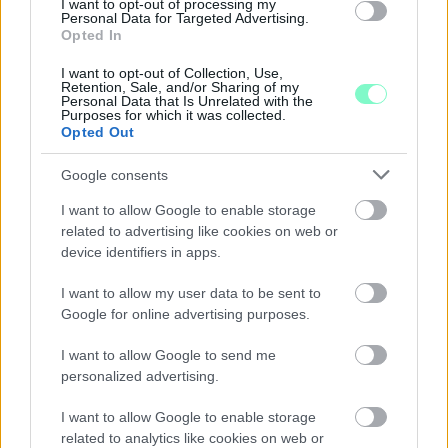
I want to opt-out of processing my
Personal Data for Targeted Advertising.
Opted In
I want to opt-out of Collection, Use,
Retention, Sale, and/or Sharing of my
Personal Data that Is Unrelated with the
Purposes for which it was collected.
Opted Out
A RÓMAIAKTÓL AZ AGYAGKATONÁKIG –
TÁRLATVEZETÉSEK, WORKSHOP ÉS
KÖZÖNSÉGTALÁLKOZÓ VÁRJA A LÁTOGATÓKAT A
Google consents
GYŐRI RÓMER MÚZEUMBAN
I want to allow Google to enable storage
Ingyenes programokkal és különleges kiállításokkal készülnek a
related to advertising like cookies on web or
hét második felére, a hőségriadó idején ráadásul a Várkazamata
device identifiers in apps.
– Kőtár is díjmentesen látogatható.
I want to allow my user data to be sent to
Szólj hozzá!
Google for online advertising purposes.
I want to allow Google to send me
personalized advertising.
I want to allow Google to enable storage
related to analytics like cookies on web or