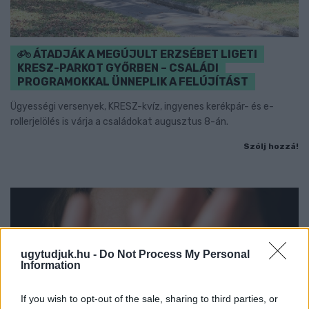
ÁTADJÁK A MEGÚJULT ERZSÉBET LIGETI
KRESZ-PARKOT GYŐRBEN – CSALÁDI
PROGRAMOKKAL ÜNNEPLIK A FELÚJÍTÁST
Ügyességi versenyek, KRESZ-kvíz, ingyenes kerékpár- és e-
rollerjelölés is várja a családokat augusztus 8-án.
Szólj hozzá!
ugytudjuk.hu -
Do Not Process My Personal
Information
If you wish to opt-out of the sale, sharing to third parties, or