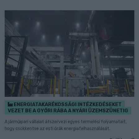
ENERGIATAKARÉKOSSÁGI INTÉZKEDÉSEKET
VEZET BE A GYŐRI RÁBA A NYÁRI ÜZEMSZÜNETIG
A járműipari vállalat átszervezi egyes termelési folyamatait,
hogy csökkentse az esti órák energiafelhasználását.