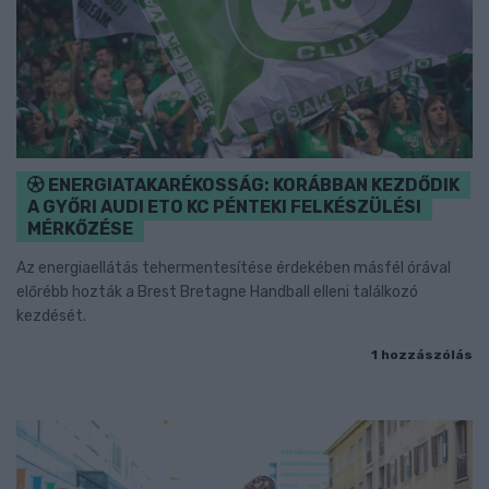
ENERGIATAKARÉKOSSÁG: KORÁBBAN KEZDŐDIK
A GYŐRI AUDI ETO KC PÉNTEKI FELKÉSZÜLÉSI
MÉRKŐZÉSE
Az energiaellátás tehermentesítése érdekében másfél órával
előrébb hozták a Brest Bretagne Handball elleni találkozó
kezdését.
1 hozzászólás