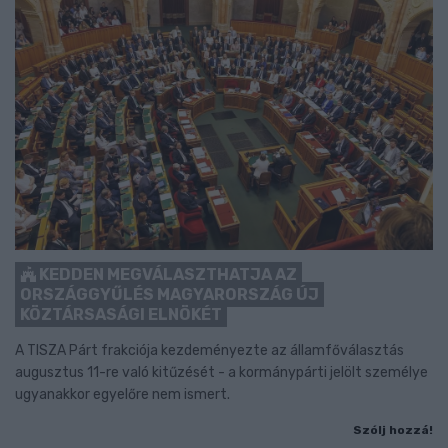
KEDDEN MEGVÁLASZTHATJA AZ
ORSZÁGGYŰLÉS MAGYARORSZÁG ÚJ
KÖZTÁRSASÁGI ELNÖKÉT
A TISZA Párt frakciója kezdeményezte az államfőválasztás
augusztus 11-re való kitűzését - a kormánypárti jelölt személye
ugyanakkor egyelőre nem ismert.
Szólj hozzá!