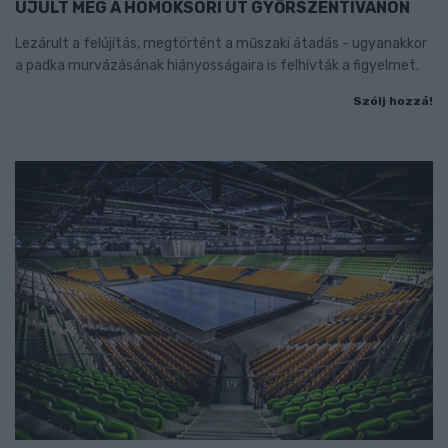
ÚJULT MEG A HOMOKSORI ÚT GYŐRSZENTIVÁNON
Lezárult a felújítás, megtörtént a műszaki átadás - ugyanakkor
a padka murvázásának hiányosságaira is felhívták a figyelmet.
Szólj hozzá!