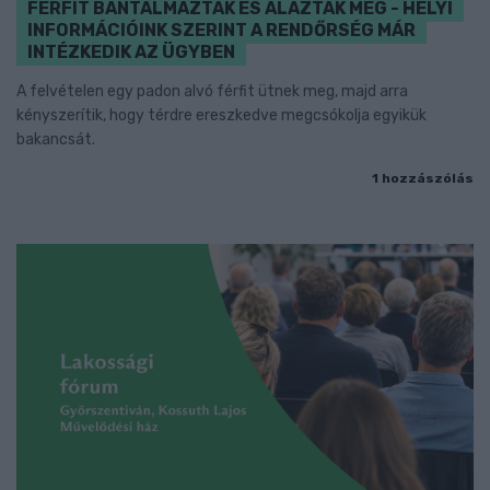
FÉRFIT BÁNTALMAZTAK ÉS ALÁZTAK MEG - HELYI
INFORMÁCIÓINK SZERINT A RENDŐRSÉG MÁR
INTÉZKEDIK AZ ÜGYBEN
A felvételen egy padon alvó férfit ütnek meg, majd arra
kényszerítik, hogy térdre ereszkedve megcsókolja egyikük
bakancsát.
1 hozzászólás