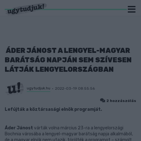
ÁDER JÁNOST A LENGYEL-MAGYAR
BARÁTSÁG NAPJÁN SEM SZÍVESEN
LÁTJÁK LENGYELORSZÁGBAN
ugytudjuk.hu
2022-03-19 08:55:56
2 hozzászólás
Lefújták a köztársasági elnök programját.
Áder Jánost
várták volna március 23-ra a lengyelországi
Bochnia városába a lengyel-magyar barátság napja alkalmából,
de a magyar elnök nem utazik, törölték a programot – számolt