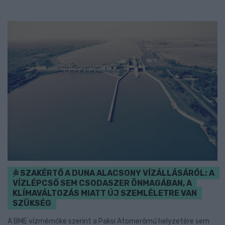
SZAKÉRTŐ A DUNA ALACSONY VÍZÁLLÁSÁRÓL: A
VÍZLÉPCSŐ SEM CSODASZER ÖNMAGÁBAN, A
KLÍMAVÁLTOZÁS MIATT ÚJ SZEMLÉLETRE VAN
SZÜKSÉG
A BME vízmérnöke szerint a Paksi Atomerőmű helyzetére sem