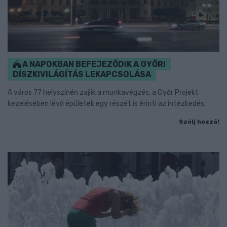
A NAPOKBAN BEFEJEZŐDIK A GYŐRI
DÍSZKIVILÁGÍTÁS LEKAPCSOLÁSA
A város 77 helyszínén zajlik a munkavégzés, a Győr Projekt
kezelésében lévő épületek egy részét is érinti az intézkedés.
Szólj hozzá!