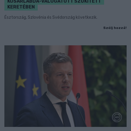
KOSÁRLABDA-VÁLOGATOTT SZŰKÍTETT
KERETÉBEN
Észtország, Szlovénia és Svédország következik.
Szólj hozzá!