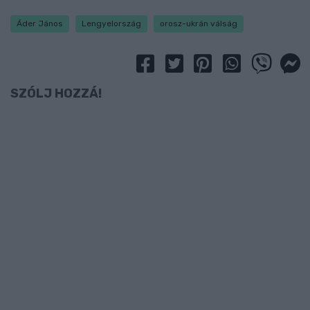
Áder János
Lengyelország
orosz-ukrán válság
SZÓLJ HOZZÁ!