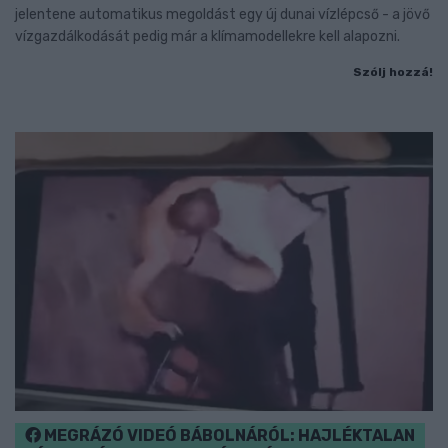
jelentene automatikus megoldást egy új dunai vízlépcső - a jövő
vízgazdálkodását pedig már a klímamodellekre kell alapozni.
Szólj hozzá!
MEGRÁZÓ VIDEÓ BÁBOLNÁRÓL: HAJLÉKTALAN