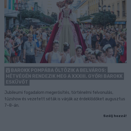
BAROKK POMPÁBA ÖLTÖZIK A BELVÁROS:
HÉTVÉGÉN RENDEZIK MEG A XXXIII. GYŐRI BAROKK
ESKÜVŐT
Jubileumi fogadalom megerősítés, történelmi felvonulás,
tűzshow és vezetett séták is várják az érdeklődőket augusztus
7–8-án.
Szólj hozzá!