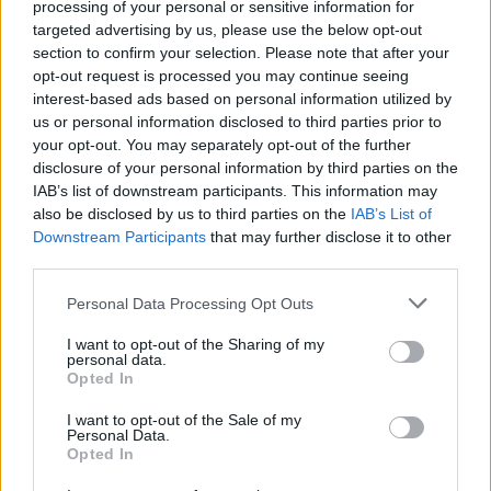
processing of your personal or sensitive information for
targeted advertising by us, please use the below opt-out
section to confirm your selection. Please note that after your
opt-out request is processed you may continue seeing
interest-based ads based on personal information utilized by
us or personal information disclosed to third parties prior to
NŐVERŐ SZOMBATHELYI FÉRFI ELLEN EMELT
your opt-out. You may separately opt-out of the further
VÁDAT AZ ÜGYÉSZSÉG
disclosure of your personal information by third parties on the
IAB’s list of downstream participants. This information may
A férfi a nyílt utcán kezdte verni áldozatát.
also be disclosed by us to third parties on the
IAB’s List of
Downstream Participants
that may further disclose it to other
Szólj hozzá!
third parties.
Please note that this website/app uses one or more Google
Personal Data Processing Opt Outs
services and may gather and store information including but
not limited to your visit or usage behaviour. You may click to
I want to opt-out of the Sharing of my
personal data.
grant or deny consent to Google and its third-party tags to
Opted In
use your data for below specified purposes in below Google
consent section.
I want to opt-out of the Sale of my
Personal Data.
Opted In