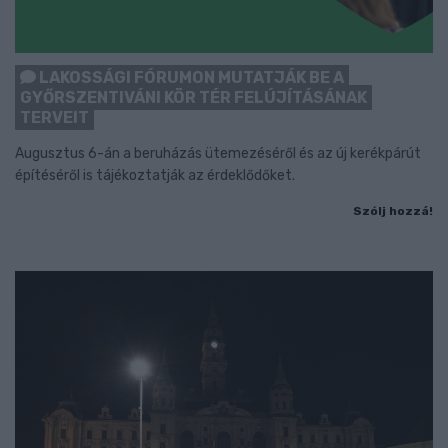
LAKOSSÁGI FÓRUMON MUTATJÁK BE A
GYŐRSZENTIVÁNI KÖR TÉR FELÚJÍTÁSÁNAK
TERVEIT
Augusztus 6-án a beruházás ütemezéséről és az új kerékpárút
építéséről is tájékoztatják az érdeklődőket.
Szólj hozzá!