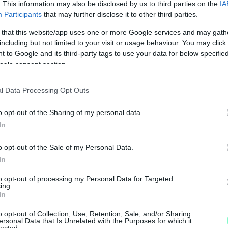
. This information may also be disclosed by us to third parties on the
IA
nyzati óvodákba semmiképpen nem kerülhet
Participants
that may further disclose it to other third parties.
n az alapvető egészségügyi vizsgálaton.
 that this website/app uses one or more Google services and may gath
including but not limited to your visit or usage behaviour. You may click 
 to Google and its third-party tags to use your data for below specifi
nap találkozott
Pintér Sándor
ogle consent section.
elyzete mellett három önkormányzati témában is
l Data Processing Opt Outs
o opt-out of the Sharing of my personal data.
mogatást, amit még a tavalyi évben
In
kérte, hogy az elszámolását toljuk ki későbbre,
ása időigényes, és ezért a befejezés ennek az év
o opt-out of the Sale of my Personal Data.
ténni. Nemény azt mondta, Pintér Sándor
In
M
to opt-out of processing my Personal Data for Targeted
e
ing.
In
ojekt miatti kötelezettségről egyeztetett, ami
etnie a városnak. A polgármester azt kérte, hogy
o opt-out of Collection, Use, Retention, Sale, and/or Sharing
zen egy vitatott áfaelszámolásról van szó. Pintér
ersonal Data that Is Unrelated with the Purposes for which it
lected.