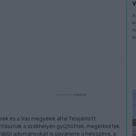
V
A
k
r
l
k és a Vas megyeiek által felajánlott
tásznak a székhelyén gyűjtöttek, megérkeztek
vábbi adományokat is ugyanerre a helyszínre, a