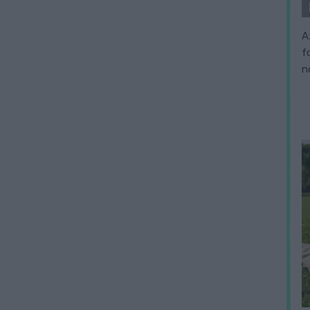
A
f
n