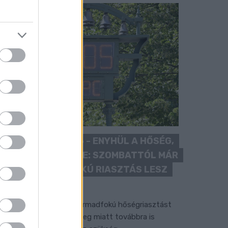
KÁNIKULA 2026 - ENYHÜL A HŐSÉG,
DE MÉG NINCS VÉGE: SZOMBATTÓL MÁR
“CSAK” MÁSODFOKÚ RIASZTÁS LESZ
ÉRVÉNYBEN
 július vége óta tartó harmadfokú hőségriasztást
érséklik, de a tartós meleg miatt továbbra is