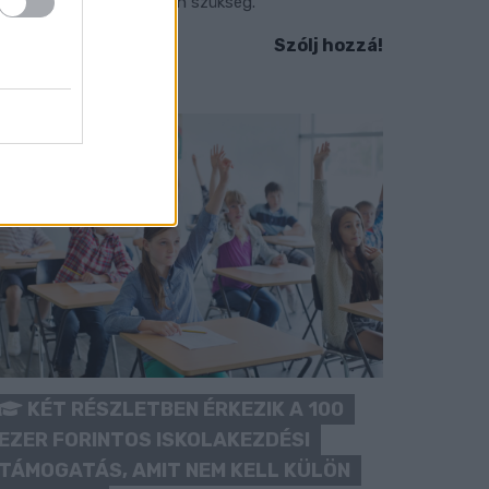
okozott óvatosságra van szükség.
Szólj hozzá!
KÉT RÉSZLETBEN ÉRKEZIK A 100
EZER FORINTOS ISKOLAKEZDÉSI
TÁMOGATÁS, AMIT NEM KELL KÜLÖN