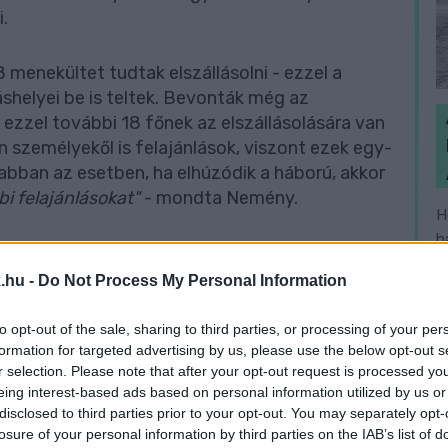
.
menekültet tudtak elszállásolni - ezzel a
shelyei be is teltek. Bevonták még az
ezzel további 18 főnek az elszállásolására van
személyekől is felajánlások, viszont ezek egy-
bban az esetben, ha elhúzódik a háború, akkor
i felajánlásokat"
- mondta Nemény.
H
h
tni, ami jelenleg havi 1,2 millió forintba kerül az
v
 majd kapnak központi támogatást.
.hu -
Do Not Process My Personal Information
to opt-out of the sale, sharing to third parties, or processing of your per
 hogy pontosan tudják, hány ember érkezik
formation for targeted advertising by us, please use the below opt-out s
k legfontosabb, hogy egészségügyi szűrésen
r selection. Please note that after your opt-out request is processed y
 ellátását megszervezték, ezen kívül egy kijelölt
eing interest-based ads based on personal information utilized by us or
disclosed to third parties prior to your opt-out. You may separately opt-
losure of your personal information by third parties on the IAB’s list of