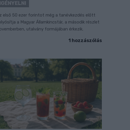
IGÉNYELNI
z első 50 ezer forintot még a tanévkezdés előtt
olyósítja a Magyar Államkincstár, a második részlet
ovemberben, utalvány formájában érkezik.
1 hozzászólás