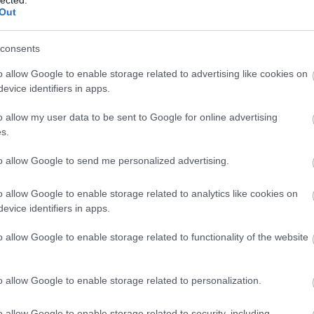
ud, megtesz.
Out
ületen építendő parkolók voltak. Pintér Sándor
consents
erről neki nem volt információja. Ugyanakkor
o allow Google to enable storage related to advertising like cookies on
ni időszakban még nem fog tudni megvalósulni.
evice identifiers in apps.
o allow my user data to be sent to Google for online advertising
mánymegbízott úrral is, hiszen a mostani
s.
ól eljárni, jól segíteni, mert fontos, hogy
mbathelyiek biztonsága érdekében, hogy jól
to allow Google to send me personalized advertising.
zkodnunk mindannyiunknak, a lakosságnak is és
zereplőknek is"
- zárta a tájékoztatót Nemény
o allow Google to enable storage related to analytics like cookies on
evice identifiers in apps.
o allow Google to enable storage related to functionality of the website
Sándor
o allow Google to enable storage related to personalization.
A
m
o allow Google to enable storage related to security, including