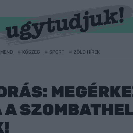
RMEND
KŐSZEG
SPORT
ZÖLD HÍREK
DRÁS: MEGÉRK
 A SZOMBATHEL
!