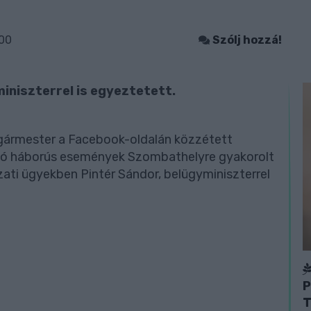
:00
Szólj hozzá!
iniszterrel is egyeztetett.
gármester a Facebook-oldalán közzétett
jló háborús események Szombathelyre gyakorolt
zati ügyekben Pintér Sándor, belügyminiszterrel
P
T