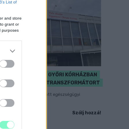
B’s List of
er and store
to grant or
ed purposes
KICSERÉLTÉK A GYŐRI KÓRHÁZBAN
MEGHIBÁSODOTT TRANSZFORMÁTORT
egkezdték az elhalasztott egészségügyi
llátásokat.
Szólj hozzá!