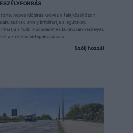
ESZÉLYFORRÁS
 forró, napos időjárás kedvez a talajközeli ózon
ialakulásának, amely irritálhatja a légutakat,
onthatja a tüdő működését és különösen veszélyes
ehet a krónikus betegek számára.
Szólj hozzá!