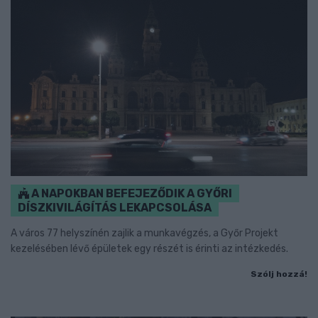
A NAPOKBAN BEFEJEZŐDIK A GYŐRI
DÍSZKIVILÁGÍTÁS LEKAPCSOLÁSA
A város 77 helyszínén zajlik a munkavégzés, a Győr Projekt
kezelésében lévő épületek egy részét is érinti az intézkedés.
Szólj hozzá!