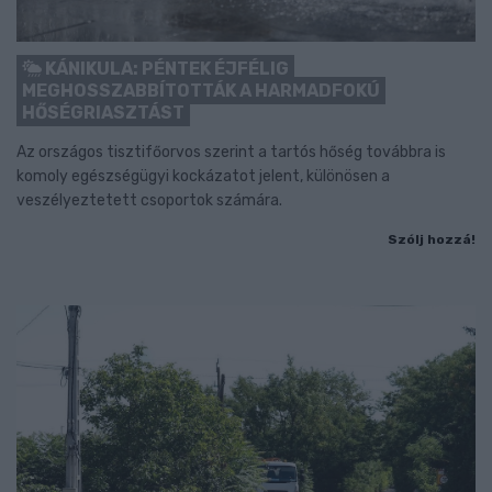
KÁNIKULA: PÉNTEK ÉJFÉLIG
MEGHOSSZABBÍTOTTÁK A HARMADFOKÚ
HŐSÉGRIASZTÁST
Az országos tisztifőorvos szerint a tartós hőség továbbra is
komoly egészségügyi kockázatot jelent, különösen a
veszélyeztetett csoportok számára.
Szólj hozzá!