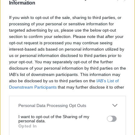
Information
If you wish to opt-out of the sale, sharing to third parties, or
processing of your personal or sensitive information for
targeted advertising by us, please use the below opt-out
section to confirm your selection. Please note that after your
opt-out request is processed you may continue seeing
interest-based ads based on personal information utilized by
us or personal information disclosed to third parties prior to
your opt-out. You may separately opt-out of the further
ÁTADJÁK A MEGÚJULT ERZSÉBET LIGETI
disclosure of your personal information by third parties on the
KRESZ-PARKOT GYŐRBEN – CSALÁDI
IAB’s list of downstream participants. This information may
PROGRAMOKKAL ÜNNEPLIK A FELÚJÍTÁST
also be disclosed by us to third parties on the
IAB’s List of
Downstream Participants
that may further disclose it to other
Ügyességi versenyek, KRESZ-kvíz, ingyenes kerékpár- és e-
third parties.
rollerjelölés is várja a családokat augusztus 8-án.
Please note that this website/app uses one or more Google
Personal Data Processing Opt Outs
Szólj hozzá!
services and may gather and store information including but
not limited to your visit or usage behaviour. You may click to
I want to opt-out of the Sharing of my
personal data.
grant or deny consent to Google and its third-party tags to
Opted In
use your data for below specified purposes in below Google