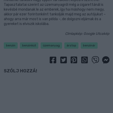
Tapasztalatai szerint az üzemanyagról még a cigarettánál is
kevésbé mondanak le az emberek, így ha máshogy nem megy,
akkor pár ezer forintonként tankolják majd meg az autójukat –
ahogy arra már most is van példa –, de dolgozni eljárnak és a
gyereket is elviszik iskolába.
Címlapkép: Google Utcakép
benzin
benzinkút
üzemanyag
árstop
benzinár
SZÓLJ HOZZÁ!