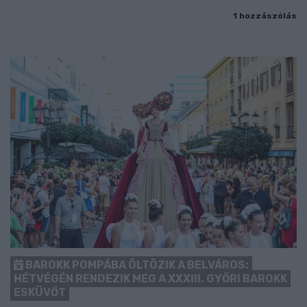
1 hozzászólás
BAROKK POMPÁBA ÖLTÖZIK A BELVÁROS:
HÉTVÉGÉN RENDEZIK MEG A XXXIII. GYŐRI BAROKK
ESKÜVŐT