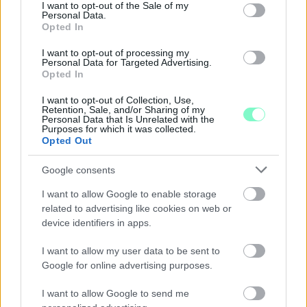
consent section.
I want to opt-out of the Sale of my
Personal Data.
Opted In
I want to opt-out of processing my
Personal Data for Targeted Advertising.
Opted In
I want to opt-out of Collection, Use,
Retention, Sale, and/or Sharing of my
Personal Data that Is Unrelated with the
Purposes for which it was collected.
Opted Out
Google consents
NŐVERŐ SZOMBATHELYI FÉRFI ELLEN EMELT
I want to allow Google to enable storage
VÁDAT AZ ÜGYÉSZSÉG
related to advertising like cookies on web or
device identifiers in apps.
A férfi a nyílt utcán kezdte verni áldozatát.
I want to allow my user data to be sent to
Szólj hozzá!
Google for online advertising purposes.
I want to allow Google to send me