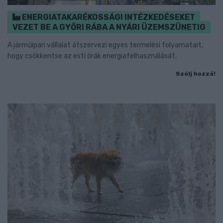
ENERGIATAKARÉKOSSÁGI INTÉZKEDÉSEKET
VEZET BE A GYŐRI RÁBA A NYÁRI ÜZEMSZÜNETIG
A járműipari vállalat átszervezi egyes termelési folyamatait,
hogy csökkentse az esti órák energiafelhasználását.
Szólj hozzá!