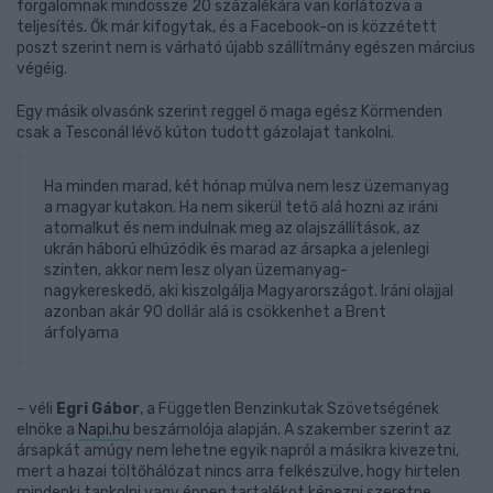
forgalomnak mindössze 20 százalékára van korlátozva a
teljesítés. Ők már kifogytak, és a Facebook-on is közzétett
poszt szerint nem is várható újabb szállítmány egészen március
végéig.
Egy másik olvasónk szerint reggel ő maga egész Körmenden
csak a Tesconál lévő kúton tudott gázolajat tankolni.
Ha minden marad, két hónap múlva nem lesz üzemanyag
a magyar kutakon. Ha nem sikerül tető alá hozni az iráni
atomalkut és nem indulnak meg az olajszállítások, az
ukrán háború elhúzódik és marad az ársapka a jelenlegi
szinten, akkor nem lesz olyan üzemanyag-
nagykereskedő, aki kiszolgálja Magyarországot. Iráni olajjal
azonban akár 90 dollár alá is csökkenhet a Brent
árfolyama
– véli
Egri Gábor
, a Független Benzinkutak Szövetségének
elnöke a
Napi.hu
beszámolója alapján. A szakember szerint az
ársapkát amúgy nem lehetne egyik napról a másikra kivezetni,
mert a hazai töltőhálózat nincs arra felkészülve, hogy hirtelen
mindenki tankolni vagy éppen tartalékot képezni szeretne.