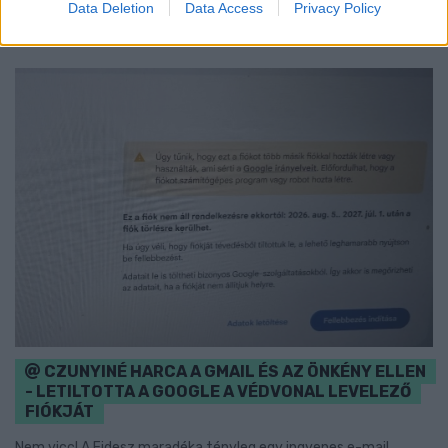
Data Deletion
Data Access
Privacy Policy
Szólj hozzá!
CZUNYINÉ HARCA A GMAIL ÉS AZ ÖNKÉNY ELLEN
- LETILTOTTA A GOOGLE A VÉDVONAL LEVELEZŐ
FIÓKJÁT
Nem vicc! A Fidesz maradéka tényleg egy ingyenes e-mail