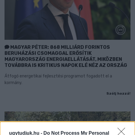
MAGYAR PÉTER: 868 MILLIÁRD FORINTOS
BERUHÁZÁSI CSOMAGGAL ERŐSÍTIK
MAGYARORSZÁG ENERGIAELLÁTÁSÁT, MIKÖZBEN
TOVÁBBRA IS KRITIKUS NAPOK ELÉ NÉZ AZ ORSZÁG
Átfogó energetikai fejlesztési programot fogadott el a
kormány.
Szólj hozzá!
ugytudjuk.hu -
Do Not Process My Personal