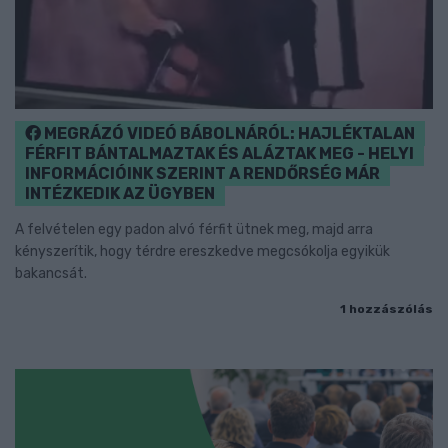
MEGRÁZÓ VIDEÓ BÁBOLNÁRÓL: HAJLÉKTALAN
FÉRFIT BÁNTALMAZTAK ÉS ALÁZTAK MEG - HELYI
INFORMÁCIÓINK SZERINT A RENDŐRSÉG MÁR
INTÉZKEDIK AZ ÜGYBEN
A felvételen egy padon alvó férfit ütnek meg, majd arra
kényszerítik, hogy térdre ereszkedve megcsókolja egyikük
bakancsát.
1 hozzászólás