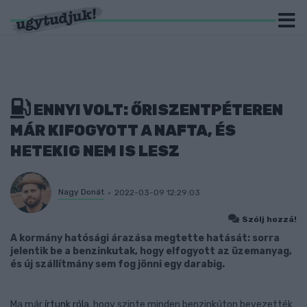
ENNYI VOLT: ŐRISZENTPÉTEREN
MÁR KIFOGYOTT A NAFTA, ÉS
HETEKIG NEM IS LESZ
Nagy Donát
2022-03-09 12:29:03
Szólj hozzá!
A kormány hatósági árazása megtette hatását: sorra
jelentik be a benzinkutak, hogy elfogyott az üzemanyag,
és új szállítmány sem fog jönni egy darabig.
Ma már
írtunk róla
, hogy szinte minden benzinkúton bevezették