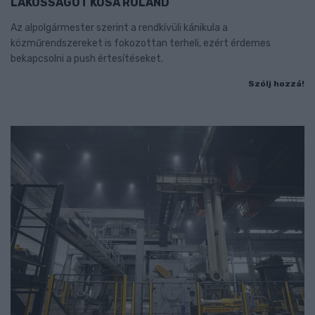
LAKOSSÁGOT KÓSA ROLAND
Az alpolgármester szerint a rendkívüli kánikula a
közműrendszereket is fokozottan terheli, ezért érdemes
bekapcsolni a push értesítéseket.
Szólj hozzá!