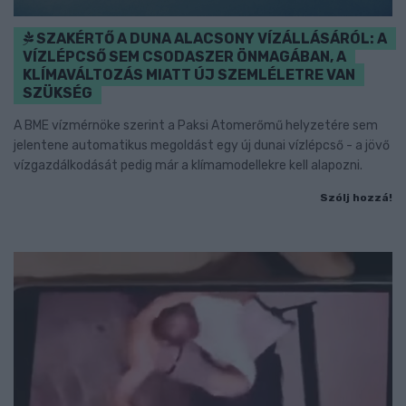
SZAKÉRTŐ A DUNA ALACSONY VÍZÁLLÁSÁRÓL: A
VÍZLÉPCSŐ SEM CSODASZER ÖNMAGÁBAN, A
KLÍMAVÁLTOZÁS MIATT ÚJ SZEMLÉLETRE VAN
SZÜKSÉG
A BME vízmérnöke szerint a Paksi Atomerőmű helyzetére sem
jelentene automatikus megoldást egy új dunai vízlépcső - a jövő
vízgazdálkodását pedig már a klímamodellekre kell alapozni.
Szólj hozzá!