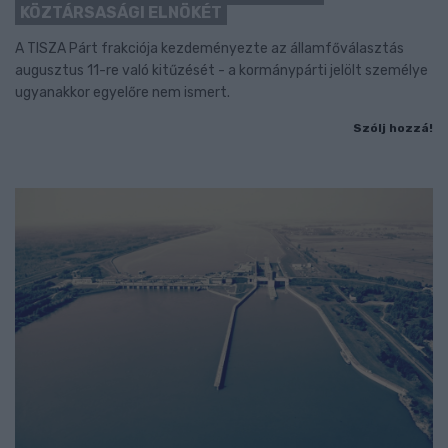
KÖZTÁRSASÁGI ELNÖKÉT
A TISZA Párt frakciója kezdeményezte az államfőválasztás
augusztus 11-re való kitűzését - a kormánypárti jelölt személye
ugyanakkor egyelőre nem ismert.
Szólj hozzá!