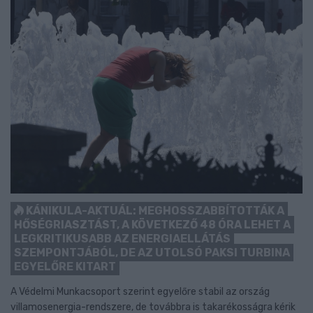
KÁNIKULA-AKTUÁL: MEGHOSSZABBÍTOTTÁK A
HŐSÉGRIASZTÁST, A KÖVETKEZŐ 48 ÓRA LEHET A
LEGKRITIKUSABB AZ ENERGIAELLÁTÁS
SZEMPONTJÁBÓL, DE AZ UTOLSÓ PAKSI TURBINA
EGYELŐRE KITART
A Védelmi Munkacsoport szerint egyelőre stabil az ország
villamosenergia-rendszere, de továbbra is takarékosságra kérik