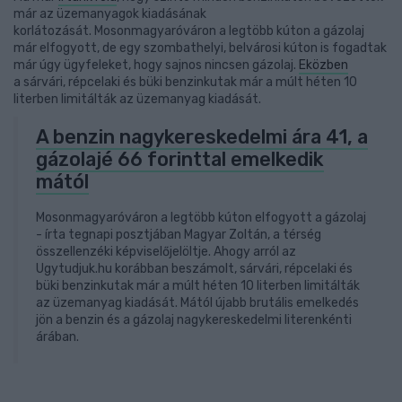
már az üzemanyagok kiadásának
korlátozását. Mosonmagyaróváron a legtöbb kúton a gázolaj
már elfogyott, de egy szombathelyi, belvárosi kúton is fogadtak
már úgy ügyfeleket, hogy sajnos nincsen gázolaj.
Eközben
a sárvári, répcelaki és büki benzinkutak már a múlt héten 10
literben limitálták az üzemanyag kiadását.
A benzin nagykereskedelmi ára 41, a
gázolajé 66 forinttal emelkedik
mától
Mosonmagyaróváron a legtöbb kúton elfogyott a gázolaj
- írta tegnapi posztjában Magyar Zoltán, a térség
összellenzéki képviselőjelöltje. Ahogy arról az
Ugytudjuk.hu korábban beszámolt, sárvári, répcelaki és
büki benzinkutak már a múlt héten 10 literben limitálták
az üzemanyag kiadását. Mától újabb brutális emelkedés
jön a benzin és a gázolaj nagykereskedelmi literenkénti
árában.