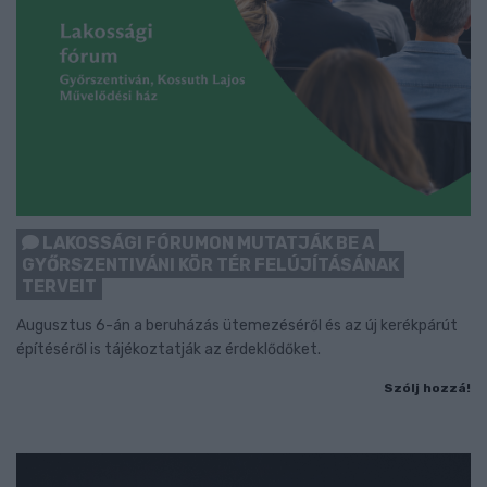
LAKOSSÁGI FÓRUMON MUTATJÁK BE A
GYŐRSZENTIVÁNI KÖR TÉR FELÚJÍTÁSÁNAK
TERVEIT
Augusztus 6-án a beruházás ütemezéséről és az új kerékpárút
építéséről is tájékoztatják az érdeklődőket.
Szólj hozzá!