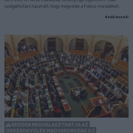
szolgáltatást használt, hogy megvédje a Fidesz maradékát.
Szólj hozzá!
KEDDEN MEGVÁLASZTHATJA AZ
ORSZÁGGYŰLÉS MAGYARORSZÁG ÚJ