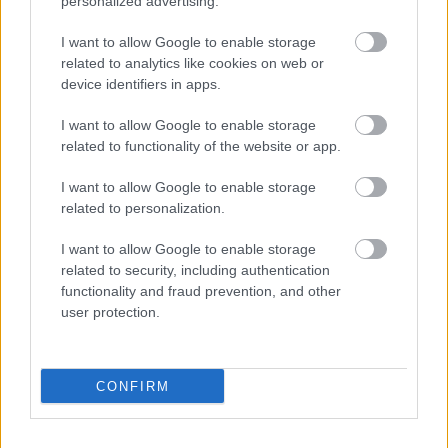
personalized advertising.
I want to allow Google to enable storage
related to analytics like cookies on web or
device identifiers in apps.
I want to allow Google to enable storage
related to functionality of the website or app.
I want to allow Google to enable storage
related to personalization.
I want to allow Google to enable storage
related to security, including authentication
A RÓMAIAKTÓL AZ AGYAGKATONÁKIG –
functionality and fraud prevention, and other
TÁRLATVEZETÉSEK, WORKSHOP ÉS
user protection.
KÖZÖNSÉGTALÁLKOZÓ VÁRJA A LÁTOGATÓKAT A
GYŐRI RÓMER MÚZEUMBAN
Ingyenes programokkal és különleges kiállításokkal készülnek a
CONFIRM
hét második felére, a hőségriadó idején ráadásul a Várkazamata
– Kőtár is díjmentesen látogatható.