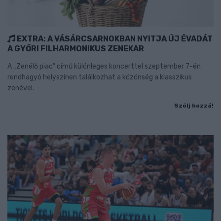
EXTRA: A VÁSÁRCSARNOKBAN NYITJA ÚJ ÉVADÁT
A GYŐRI FILHARMONIKUS ZENEKAR
A „Zenélő piac” című különleges koncerttel szeptember 7-én
rendhagyó helyszínen találkozhat a közönség a klasszikus
zenével.
Szólj hozzá!