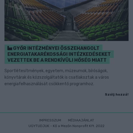
GYŐR INTÉZMÉNYEI ÖSSZEHANGOLT
ENERGIATAKARÉKOSSÁGI INTÉZKEDÉSEKET
VEZETTEK BE A RENDKÍVÜLI HŐSÉG MIATT
Sportlétesítmények, egyetem, múzeumok, bíróságok,
könyvtárak és közszolgáltatók is csatlakoztak a város
energiafelhasználását csökkentő programhoz.
Szólj hozzá!
IMPRESSZUM
MÉDIAAJÁNLAT
UGYTUDJUK - Kő a Mezőn Nonprofit Kft. 2022