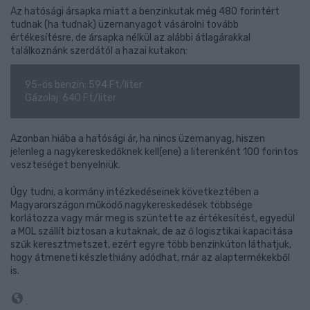
Az hatósági ársapka miatt a benzinkutak még 480 forintért
tudnak (ha tudnak) üzemanyagot vásárolni tovább
értékesítésre, de ársapka nélkül az alábbi átlagárakkal
találkoznánk szerdától a hazai kutakon:
95-ös benzin: 594 Ft/liter
Gázolaj: 640 Ft/liter
Azonban hiába a hatósági ár, ha nincs üzemanyag, hiszen
jelenleg a nagykereskedőknek kell(ene) a literenként 100 forintos
veszteséget benyelniük.
Úgy tudni, a kormány intézkedéseinek következtében a
Magyarországon működő nagykereskedések többsége
korlátozza vagy már meg is szüntette az értékesítést, egyedül
a MOL szállít biztosan a kutaknak, de az ő logisztikai kapacitása
szűk keresztmetszet, ezért egyre több benzinkúton láthatjuk,
hogy átmeneti készlethiány adódhat, már az alaptermékekből
is.