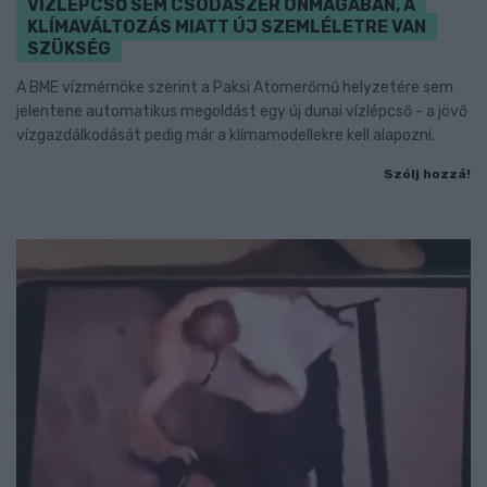
VÍZLÉPCSŐ SEM CSODASZER ÖNMAGÁBAN, A
KLÍMAVÁLTOZÁS MIATT ÚJ SZEMLÉLETRE VAN
SZÜKSÉG
A BME vízmérnöke szerint a Paksi Atomerőmű helyzetére sem
jelentene automatikus megoldást egy új dunai vízlépcső - a jövő
vízgazdálkodását pedig már a klímamodellekre kell alapozni.
Szólj hozzá!