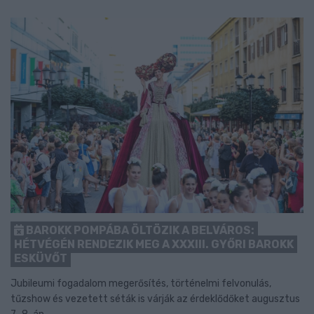
BAROKK POMPÁBA ÖLTÖZIK A BELVÁROS:
HÉTVÉGÉN RENDEZIK MEG A XXXIII. GYŐRI BAROKK
ESKÜVŐT
Jubileumi fogadalom megerősítés, történelmi felvonulás,
tűzshow és vezetett séták is várják az érdeklődőket augusztus