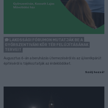
LAKOSSÁGI FÓRUMON MUTATJÁK BE A
GYŐRSZENTIVÁNI KÖR TÉR FELÚJÍTÁSÁNAK
TERVEIT
Augusztus 6-án a beruházás ütemezéséről és az új kerékpárút
építéséről is tájékoztatják az érdeklődőket.
Szólj hozzá!