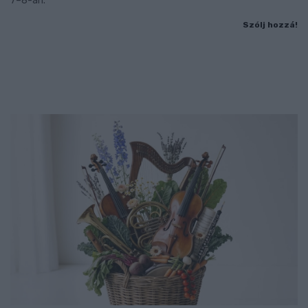
7–8-án.
Szólj hozzá!