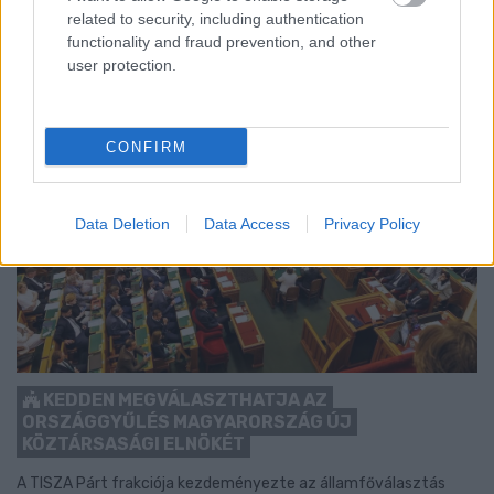
related to security, including authentication
functionality and fraud prevention, and other
user protection.
CONFIRM
Data Deletion
Data Access
Privacy Policy
KEDDEN MEGVÁLASZTHATJA AZ
ORSZÁGGYŰLÉS MAGYARORSZÁG ÚJ
KÖZTÁRSASÁGI ELNÖKÉT
A TISZA Párt frakciója kezdeményezte az államfőválasztás