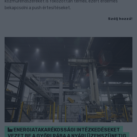
közműrendszereket is fokozottan terheli, ezért érdemes
bekapcsolni a push értesítéseket.
Szólj hozzá!
ENERGIATAKARÉKOSSÁGI INTÉZKEDÉSEKET
VEZET BE A GYŐRI RÁBA A NYÁRI ÜZEMSZÜNETIG