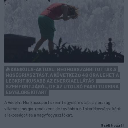
KÁNIKULA-AKTUÁL: MEGHOSSZABBÍTOTTÁK A
HŐSÉGRIASZTÁST, A KÖVETKEZŐ 48 ÓRA LEHET A
LEGKRITIKUSABB AZ ENERGIAELLÁTÁS
SZEMPONTJÁBÓL, DE AZ UTOLSÓ PAKSI TURBINA
EGYELŐRE KITART
A Védelmi Munkacsoport szerint egyelőre stabil az ország
villamosenergia-rendszere, de továbbra is takarékosságra kérik
a lakosságot és a nagyfogyasztókat.
Szólj hozzá!