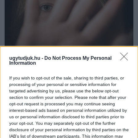
ugytudjuk.hu -
Do Not Process My Personal
Information
NŐVERŐ SZOMBATHELYI FÉRFI ELLEN EMELT
VÁDAT AZ ÜGYÉSZSÉG
If you wish to opt-out of the sale, sharing to third parties, or
A férfi a nyílt utcán kezdte verni áldozatát.
processing of your personal or sensitive information for
targeted advertising by us, please use the below opt-out
Szólj hozzá!
section to confirm your selection. Please note that after your
opt-out request is processed you may continue seeing
interest-based ads based on personal information utilized by
us or personal information disclosed to third parties prior to
your opt-out. You may separately opt-out of the further
disclosure of your personal information by third parties on the
IAB’s list of downstream participants. This information may