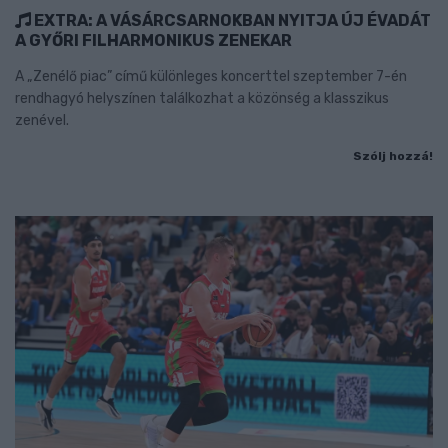
EXTRA: A VÁSÁRCSARNOKBAN NYITJA ÚJ ÉVADÁT
A GYŐRI FILHARMONIKUS ZENEKAR
A „Zenélő piac” című különleges koncerttel szeptember 7-én
rendhagyó helyszínen találkozhat a közönség a klasszikus
zenével.
Szólj hozzá!