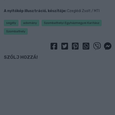
A nyitókép illusztráció, készítője:
Czeglédi Zsolt / MTI
segély
adomány
Szombathelyi Egyházmegyei Karitász
Szombathely
SZÓLJ HOZZÁ!