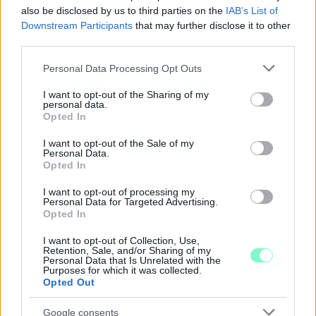
also be disclosed by us to third parties on the
IAB’s List of
Downstream Participants
that may further disclose it to other
third parties.
Please note that this website/app uses one or more Google
Personal Data Processing Opt Outs
services and may gather and store information including but
not limited to your visit or usage behaviour. You may click to
I want to opt-out of the Sharing of my
personal data.
grant or deny consent to Google and its third-party tags to
Opted In
use your data for below specified purposes in below Google
consent section.
I want to opt-out of the Sale of my
Personal Data.
A RÓMAIAKTÓL AZ AGYAGKATONÁKIG –
Opted In
TÁRLATVEZETÉSEK, WORKSHOP ÉS
KÖZÖNSÉGTALÁLKOZÓ VÁRJA A LÁTOGATÓKAT A
I want to opt-out of processing my
GYŐRI RÓMER MÚZEUMBAN
Personal Data for Targeted Advertising.
Opted In
Ingyenes programokkal és különleges kiállításokkal készülnek a
hét második felére, a hőségriadó idején ráadásul a Várkazamata
I want to opt-out of Collection, Use,
Retention, Sale, and/or Sharing of my
– Kőtár is díjmentesen látogatható.
Personal Data that Is Unrelated with the
Purposes for which it was collected.
Szólj hozzá!
Opted Out
Google consents