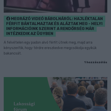
MEGRÁZÓ VIDEÓ BÁBOLNÁRÓL: HAJLÉKTALAN
FÉRFIT BÁNTALMAZTAK ÉS ALÁZTAK MEG - HELYI
INFORMÁCIÓINK SZERINT A RENDŐRSÉG MÁR
INTÉZKEDIK AZ ÜGYBEN
A felvételen egy padon alvó férfit ütnek meg, majd arra
kényszerítik, hogy térdre ereszkedve megcsókolja egyikük
bakancsát.
1 hozzászólás