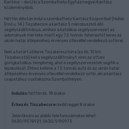
Karitász – derül ki a Szombathelyi Egyházmegyei Karitász
közleményéből.
Hétfőn délután indul a szombathelyi Karitász Központból (Hollán
Ernő u. 14.) Tiszabecsre a karitász 5 mikrobuszból álló
segélyszállítmánya, amihez a katolikus segélyszervezet az
adományok mértéke miatt egy 7.5 tonnás teherautót keres az
ukrán határ átlépéséhez érvényes útlevéllel rendelkező sofőrrel.
Neki a határt átlépve Tiszakeresztúrra (ez kb. 10 km
Tiszabecstől) kell a segélyszállítmányt vinni az ottani
görögkatolikus templomig, ahol a segélyszervezetek segítik a
lepakolását. Ehhez kellene a 7.5 tonnás autó és az ukrán határ
átlépéséhez érvényes útlevéllel rendelkező sofőr, aki a karitász
csapatához csatlakozna Szombathelyen.
Indulás:
hétfőn kb. 18 órakor
Érkezés Tiszabecsre:
kedd reggel 8 órakor
Jelentkezni az alábbi telefonszámokon lehet:
0630/9578921; 0630/5190973