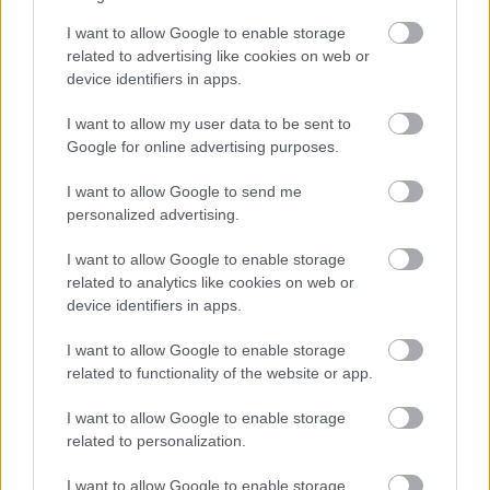
I want to allow Google to enable storage
related to advertising like cookies on web or
device identifiers in apps.
I want to allow my user data to be sent to
Google for online advertising purposes.
I want to allow Google to send me
personalized advertising.
I want to allow Google to enable storage
related to analytics like cookies on web or
device identifiers in apps.
CZUNYINÉ HARCA A GMAIL ÉS AZ ÖNKÉNY ELLEN
I want to allow Google to enable storage
- LETILTOTTA A GOOGLE A VÉDVONAL LEVELEZŐ
related to functionality of the website or app.
FIÓKJÁT
I want to allow Google to enable storage
Nem vicc! A Fidesz maradéka tényleg egy ingyenes e-mail
related to personalization.
szolgáltatást használt, hogy megvédje a Fidesz maradékát.
I want to allow Google to enable storage
Szólj hozzá!