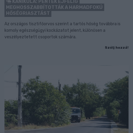
KÁNIKULA: PÉNTEK ÉJFÉLIG
MEGHOSSZABBÍTOTTÁK A HARMADFOKÚ
HŐSÉGRIASZTÁST
Az országos tisztifőorvos szerint a tartós hőség továbbra is
komoly egészségügyi kockázatot jelent, különösen a
veszélyeztetett csoportok számára.
Szólj hozzá!