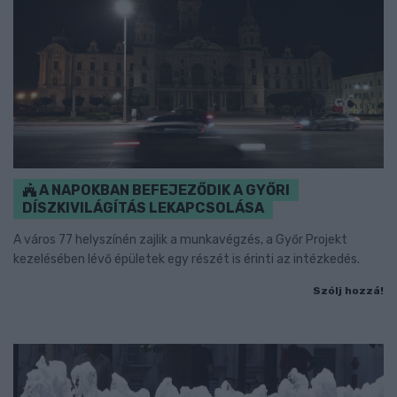
A NAPOKBAN BEFEJEZŐDIK A GYŐRI
DÍSZKIVILÁGÍTÁS LEKAPCSOLÁSA
A város 77 helyszínén zajlik a munkavégzés, a Győr Projekt
kezelésében lévő épületek egy részét is érinti az intézkedés.
Szólj hozzá!