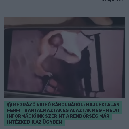
Szólj hozzá!
MEGRÁZÓ VIDEÓ BÁBOLNÁRÓL: HAJLÉKTALAN
FÉRFIT BÁNTALMAZTAK ÉS ALÁZTAK MEG - HELYI
INFORMÁCIÓINK SZERINT A RENDŐRSÉG MÁR
INTÉZKEDIK AZ ÜGYBEN