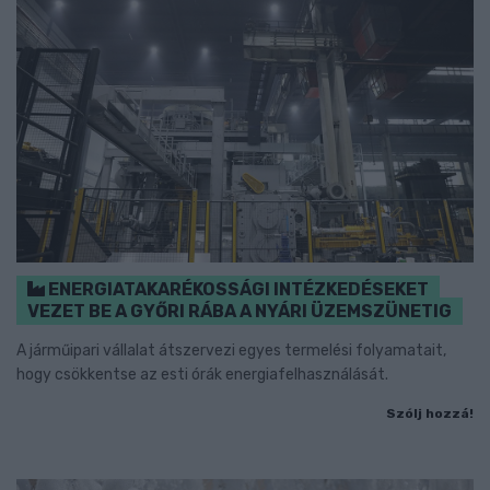
ENERGIATAKARÉKOSSÁGI INTÉZKEDÉSEKET
VEZET BE A GYŐRI RÁBA A NYÁRI ÜZEMSZÜNETIG
A járműipari vállalat átszervezi egyes termelési folyamatait,
hogy csökkentse az esti órák energiafelhasználását.
Szólj hozzá!