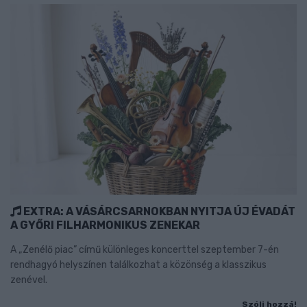
EXTRA: A VÁSÁRCSARNOKBAN NYITJA ÚJ ÉVADÁT
A GYŐRI FILHARMONIKUS ZENEKAR
A „Zenélő piac” című különleges koncerttel szeptember 7-én
rendhagyó helyszínen találkozhat a közönség a klasszikus
zenével.
Szólj hozzá!