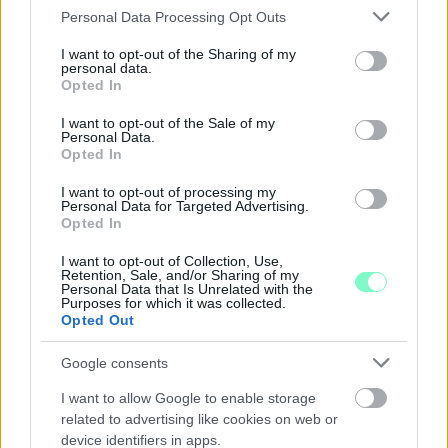
Please note that this website/app uses one or more Google
Personal Data Processing Opt Outs
services and may gather and store information including but
not limited to your visit or usage behaviour. You may click to
I want to opt-out of the Sharing of my
A RÓMAIAKTÓL AZ AGYAGKATONÁKIG –
personal data.
grant or deny consent to Google and its third-party tags to
TÁRLATVEZETÉSEK, WORKSHOP ÉS
Opted In
use your data for below specified purposes in below Google
KÖZÖNSÉGTALÁLKOZÓ VÁRJA A LÁTOGATÓKAT A
consent section.
GYŐRI RÓMER MÚZEUMBAN
I want to opt-out of the Sale of my
Personal Data.
Opted In
Ingyenes programokkal és különleges kiállításokkal készülnek a
hét második felére, a hőségriadó idején ráadásul a Várkazamata
I want to opt-out of processing my
– Kőtár is díjmentesen látogatható.
Personal Data for Targeted Advertising.
Opted In
Szólj hozzá!
I want to opt-out of Collection, Use,
Retention, Sale, and/or Sharing of my
Personal Data that Is Unrelated with the
Purposes for which it was collected.
Opted Out
Google consents
I want to allow Google to enable storage
related to advertising like cookies on web or
device identifiers in apps.