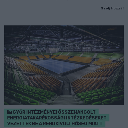
Szólj hozzá!
GYŐR INTÉZMÉNYEI ÖSSZEHANGOLT
ENERGIATAKARÉKOSSÁGI INTÉZKEDÉSEKET
VEZETTEK BE A RENDKÍVÜLI HŐSÉG MIATT