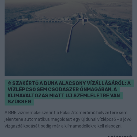
SZAKÉRTŐ A DUNA ALACSONY VÍZÁLLÁSÁRÓL: A
VÍZLÉPCSŐ SEM CSODASZER ÖNMAGÁBAN, A
KLÍMAVÁLTOZÁS MIATT ÚJ SZEMLÉLETRE VAN
SZÜKSÉG
A BME vízmérnöke szerint a Paksi Atomerőmű helyzetére sem
jelentene automatikus megoldást egy új dunai vízlépcső - a jövő
vízgazdálkodását pedig már a klímamodellekre kell alapozni.