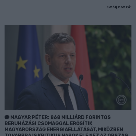
Szólj hozzá!
MAGYAR PÉTER: 868 MILLIÁRD FORINTOS
BERUHÁZÁSI CSOMAGGAL ERŐSÍTIK
MAGYARORSZÁG ENERGIAELLÁTÁSÁT, MIKÖZBEN
TOVÁBBRA IS KRITIKUS NAPOK ELÉ NÉZ AZ ORSZÁG