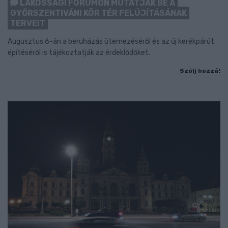
LAKOSSÁGI FÓRUMON MUTATJÁK BE A
GYŐRSZENTIVÁNI KÖR TÉR FELÚJÍTÁSÁNAK
TERVEIT
Augusztus 6-án a beruházás ütemezéséről és az új kerékpárút
építéséről is tájékoztatják az érdeklődőket.
Szólj hozzá!