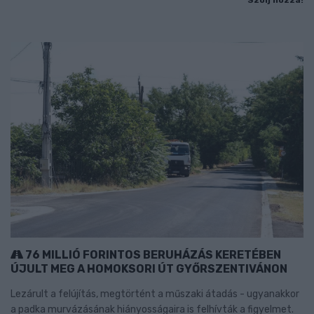
Szólj hozzá!
76 MILLIÓ FORINTOS BERUHÁZÁS KERETÉBEN
ÚJULT MEG A HOMOKSORI ÚT GYŐRSZENTIVÁNON
Lezárult a felújítás, megtörtént a műszaki átadás - ugyanakkor
a padka murvázásának hiányosságaira is felhívták a figyelmet.