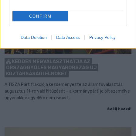
CONFIRM
Data Deletion
Data Access
Privacy Policy
KEDDEN MEGVÁLASZTHATJA AZ
ORSZÁGGYŰLÉS MAGYARORSZÁG ÚJ
KÖZTÁRSASÁGI ELNÖKÉT
A TISZA Párt frakciója kezdeményezte az államfőválasztás
augusztus 11-re való kitűzését - a kormánypárti jelölt személye
ugyanakkor egyelőre nem ismert.
Szólj hozzá!