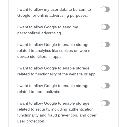
I want to allow my user data to be sent to
Google for online advertising purposes.
I want to allow Google to send me
personalized advertising.
CZUNYINÉ HARCA A GMAIL ÉS AZ ÖNKÉNY ELLEN
I want to allow Google to enable storage
- LETILTOTTA A GOOGLE A VÉDVONAL LEVELEZŐ
related to analytics like cookies on web or
FIÓKJÁT
device identifiers in apps.
Nem vicc! A Fidesz maradéka tényleg egy ingyenes e-mail
I want to allow Google to enable storage
szolgáltatást használt, hogy megvédje a Fidesz maradékát.
related to functionality of the website or app.
Szólj hozzá!
I want to allow Google to enable storage
related to personalization.
I want to allow Google to enable storage
related to security, including authentication
functionality and fraud prevention, and other
user protection.