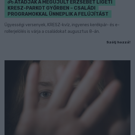
ÁTADJÁK A MEGÚJULT ERZSÉBET LIGETI
KRESZ-PARKOT GYŐRBEN – CSALÁDI
PROGRAMOKKAL ÜNNEPLIK A FELÚJÍTÁST
Ügyességi versenyek, KRESZ-kvíz, ingyenes kerékpár- és e-
rollerjelölés is várja a családokat augusztus 8-án.
Szólj hozzá!