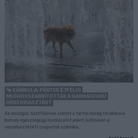
KÁNIKULA: PÉNTEK ÉJFÉLIG
MEGHOSSZABBÍTOTTÁK A HARMADFOKÚ
HŐSÉGRIASZTÁST
Az országos tisztifőorvos szerint a tartós hőség továbbra is
komoly egészségügyi kockázatot jelent, különösen a
veszélyeztetett csoportok számára.