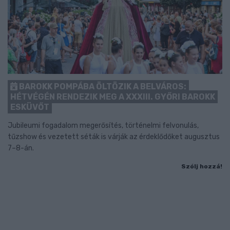
BAROKK POMPÁBA ÖLTÖZIK A BELVÁROS:
HÉTVÉGÉN RENDEZIK MEG A XXXIII. GYŐRI BAROKK
ESKÜVŐT
Jubileumi fogadalom megerősítés, történelmi felvonulás,
tűzshow és vezetett séták is várják az érdeklődőket augusztus
7–8-án.
Szólj hozzá!