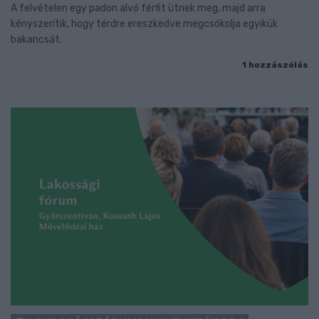
A felvételen egy padon alvó férfit ütnek meg, majd arra
kényszerítik, hogy térdre ereszkedve megcsókolja egyikük
bakancsát.
1 hozzászólás