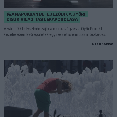
A NAPOKBAN BEFEJEZŐDIK A GYŐRI
DÍSZKIVILÁGÍTÁS LEKAPCSOLÁSA
A város 77 helyszínén zajlik a munkavégzés, a Győr Projekt
kezelésében lévő épületek egy részét is érinti az intézkedés.
Szólj hozzá!