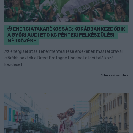
ENERGIATAKARÉKOSSÁG: KORÁBBAN KEZDŐDIK
A GYŐRI AUDI ETO KC PÉNTEKI FELKÉSZÜLÉSI
MÉRKŐZÉSE
Az energiaellátás tehermentesítése érdekében másfél órával
előrébb hozták a Brest Bretagne Handball elleni találkozó
kezdését.
1 hozzászólás