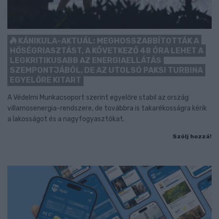
KÁNIKULA-AKTUÁL: MEGHOSSZABBÍTOTTÁK A
HŐSÉGRIASZTÁST, A KÖVETKEZŐ 48 ÓRA LEHET A
LEGKRITIKUSABB AZ ENERGIAELLÁTÁS
SZEMPONTJÁBÓL, DE AZ UTOLSÓ PAKSI TURBINA
EGYELŐRE KITART
A Védelmi Munkacsoport szerint egyelőre stabil az ország
villamosenergia-rendszere, de továbbra is takarékosságra kérik
a lakosságot és a nagyfogyasztókat.
Szólj hozzá!