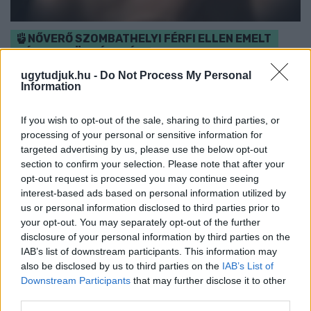
NŐVERŐ SZOMBATHELYI FÉRFI ELLEN EMELT
VÁDAT AZ ÜGYÉSZSÉG
ugytudjuk.hu -
Do Not Process My Personal
A férfi a nyílt utcán kezdte verni áldozatát.
Information
Szólj hozzá!
If you wish to opt-out of the sale, sharing to third parties, or
processing of your personal or sensitive information for
targeted advertising by us, please use the below opt-out
section to confirm your selection. Please note that after your
opt-out request is processed you may continue seeing
interest-based ads based on personal information utilized by
us or personal information disclosed to third parties prior to
your opt-out. You may separately opt-out of the further
disclosure of your personal information by third parties on the
IAB’s list of downstream participants. This information may
also be disclosed by us to third parties on the
IAB’s List of
Downstream Participants
that may further disclose it to other
third parties.