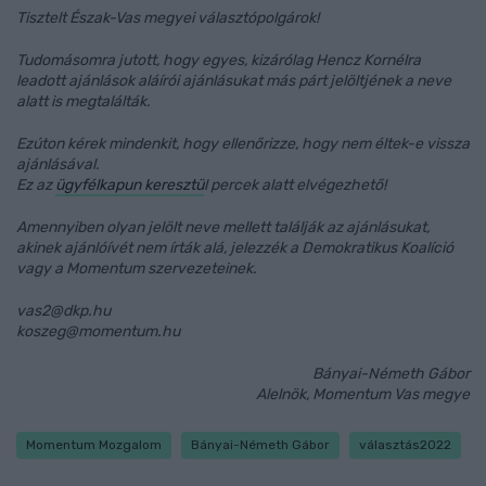
Tisztelt Észak-Vas megyei választópolgárok!
Tudomásomra jutott, hogy egyes, kizárólag Hencz Kornélra
leadott ajánlások aláírói ajánlásukat más párt jelöltjének a neve
alatt is megtalálták.
Ezúton kérek mindenkit, hogy ellenőrizze, hogy nem éltek-e vissza
ajánlásával.
Ez az
ügyfélkapun keresztü
l percek alatt elvégezhető!
Amennyiben olyan jelölt neve mellett találják az ajánlásukat,
akinek ajánlóívét nem írták alá, jelezzék a Demokratikus Koalíció
vagy a Momentum szervezeteinek.
vas2@dkp.hu
koszeg@momentum.hu
Bányai-Németh Gábor
Alelnök, Momentum Vas megye
Momentum Mozgalom
Bányai-Németh Gábor
választás2022