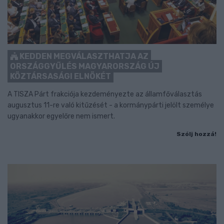
KEDDEN MEGVÁLASZTHATJA AZ
ORSZÁGGYŰLÉS MAGYARORSZÁG ÚJ
KÖZTÁRSASÁGI ELNÖKÉT
A TISZA Párt frakciója kezdeményezte az államfőválasztás
augusztus 11-re való kitűzését - a kormánypárti jelölt személye
ugyanakkor egyelőre nem ismert.
Szólj hozzá!