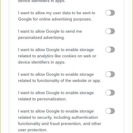
device identifiers in apps.
A BAROKK ÖSSZES ÁRNYALATA ÉS MÉG EGY SOR
KIVÁLÓ PROGRAM VÁR MINDENKIT EZEN A HÉTVÉGÉN
I want to allow my user data to be sent to
GYŐRBEN
Google for online advertising purposes.
Középpontban a hagyományőrzés, de lesz Pogány Induló és
Majka koncert, jóga szeánsz, “borhajózás” és egy csomó minden
I want to allow Google to send me
personalized advertising.
más.
Szólj hozzá!
I want to allow Google to enable storage
related to analytics like cookies on web or
device identifiers in apps.
I want to allow Google to enable storage
related to functionality of the website or app.
I want to allow Google to enable storage
related to personalization.
I want to allow Google to enable storage
related to security, including authentication
functionality and fraud prevention, and other
user protection.