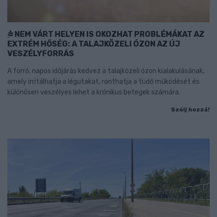
NEM VÁRT HELYEN IS OKOZHAT PROBLÉMÁKAT AZ
EXTRÉM HŐSÉG: A TALAJKÖZELI ÓZON AZ ÚJ
VESZÉLYFORRÁS
A forró, napos időjárás kedvez a talajközeli ózon kialakulásának,
amely irritálhatja a légutakat, ronthatja a tüdő működését és
különösen veszélyes lehet a krónikus betegek számára.
Szólj hozzá!