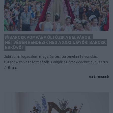
BAROKK POMPÁBA ÖLTÖZIK A BELVÁROS:
HÉTVÉGÉN RENDEZIK MEG A XXXIII. GYŐRI BAROKK
ESKÜVŐT
Jubileumi fogadalom megerősítés, történelmi felvonulás,
tűzshow és vezetett séták is várják az érdeklődőket augusztus
7–8-án.
Szólj hozzá!