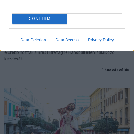
CONFIRM
ENERGIATAKARÉKOSSÁG: KORÁBBAN KEZDŐDIK
A GYŐRI AUDI ETO KC PÉNTEKI FELKÉSZÜLÉSI
MÉRKŐZÉSE
Data Deletion
Data Access
Privacy Policy
Az energiaellátás tehermentesítése érdekében másfél órával
előrébb hozták a Brest Bretagne Handball elleni találkozó
kezdését.
1 hozzászólás