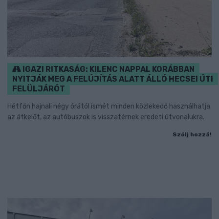
IGAZI RITKASÁG: KILENC NAPPAL KORÁBBAN
NYITJÁK MEG A FELÚJÍTÁS ALATT ÁLLÓ HECSEI ÚTI
FELÜLJÁRÓT
Hétfőn hajnali négy órától ismét minden közlekedő használhatja
az átkelőt, az autóbuszok is visszatérnek eredeti útvonalukra.
Szólj hozzá!