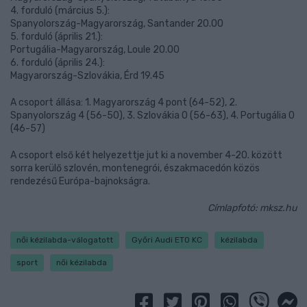
4. forduló (március 5.):
Spanyolország-Magyarország, Santander 20.00
5. forduló (április 21.):
Portugália-Magyarország, Loule 20.00
6. forduló (április 24.):
Magyarország-Szlovákia, Érd 19.45
A csoport állása: 1. Magyarország 4 pont (64-52), 2.
Spanyolország 4 (56-50), 3. Szlovákia 0 (56-63), 4. Portugália 0
(46-57)
A csoport első két helyezettje jut ki a november 4-20. között
sorra kerülő szlovén, montenegrói, északmacedón közös
rendezésű Európa-bajnokságra.
Címlapfotó: mksz.hu
női kézilabda-válogatott
Győri Audi ETO KC
kézilabda
sport
női kézilabda