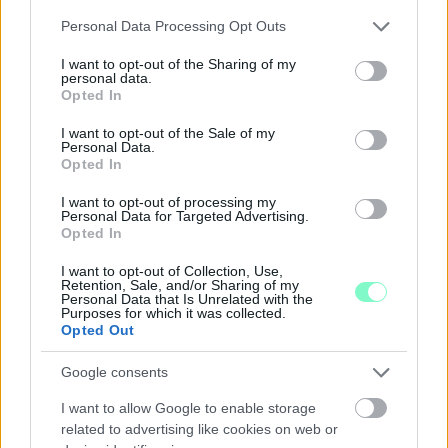
Júliusban mindössze 1,2 százalékkal emelkedtek éves
Please note that this website/app uses one or more Google
Personal Data Processing Opt Outs
összevetésben a fogyasztói árak, miközben az élelmiszerek ára
services and may gather and store information including but
már csökkent.
not limited to your visit or usage behaviour. You may click to
I want to opt-out of the Sharing of my
personal data.
grant or deny consent to Google and its third-party tags to
Szólj hozzá!
Opted In
use your data for below specified purposes in below Google
consent section.
I want to opt-out of the Sale of my
Personal Data.
Opted In
I want to opt-out of processing my
Personal Data for Targeted Advertising.
Opted In
I want to opt-out of Collection, Use,
Retention, Sale, and/or Sharing of my
Personal Data that Is Unrelated with the
Purposes for which it was collected.
Opted Out
Google consents
I want to allow Google to enable storage
related to advertising like cookies on web or