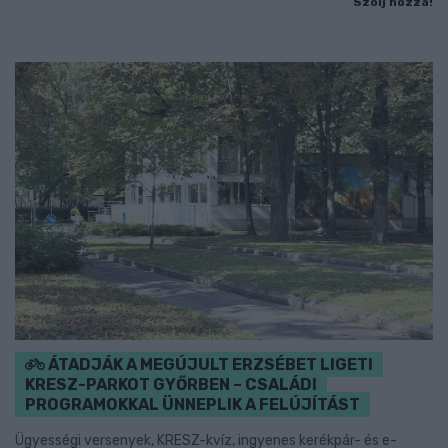
Szólj hozzá!
ÁTADJÁK A MEGÚJULT ERZSÉBET LIGETI
KRESZ-PARKOT GYŐRBEN – CSALÁDI
PROGRAMOKKAL ÜNNEPLIK A FELÚJÍTÁST
Ügyességi versenyek, KRESZ-kvíz, ingyenes kerékpár- és e-