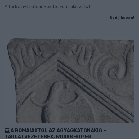
A férfi a nyílt utcán kezdte verni áldozatát.
Szólj hozzá!
A RÓMAIAKTÓL AZ AGYAGKATONÁKIG –
TÁRLATVEZETÉSEK, WORKSHOP ÉS