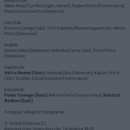
jobbátlövők:
Albek Anna (Tus Metzingen, német), Klujber Katrin (Ferencváros),
Planéta Szimonetta (Debrecen)
irányítók:
Kuczora Csenge (Vác), Tóth Gabriella (Mosonmagyaróvár), Vámos
Petra (Debrecen)
beállók:
Bordás Réka (Debrecen), Helembai Fanny (Vác), Tóvizi Petra
(Debrecen)
balátlövők:
Háfra Noémi (Győr)
, Hornyák Dóra (Debrecen), Kácsor Gréta
(Vác), Szöllősi-Zácsik Szandra (Ferencváros)
balszélsők:
Fodor Csenge (Győr)
, Márton Gréta (Ferencváros),
Schatzl
Nadine (Győr)
A magyar válogatott programja:
3. forduló (március 2.):
Magyarország-Spanyolország, Tatabánya 18.00