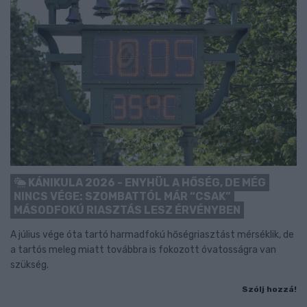
KÁNIKULA 2026 - ENYHÜL A HŐSÉG, DE MÉG
NINCS VÉGE: SZOMBATTÓL MÁR “CSAK”
MÁSODFOKÚ RIASZTÁS LESZ ÉRVÉNYBEN
A július vége óta tartó harmadfokú hőségriasztást mérséklik, de
a tartós meleg miatt továbbra is fokozott óvatosságra van
szükség.
Szólj hozzá!