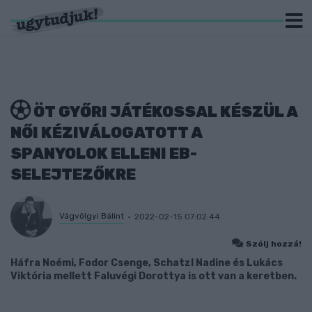
ÖT GYŐRI JÁTÉKOSSAL KÉSZÜL A
NŐI KÉZIVÁLOGATOTT A
SPANYOLOK ELLENI EB-
SELEJTEZŐKRE
Vágvölgyi Bálint
2022-02-15 07:02:44
Szólj hozzá!
Háfra Noémi, Fodor Csenge, Schatzl Nadine és Lukács
Viktória mellett Faluvégi Dorottya is ott van a keretben.