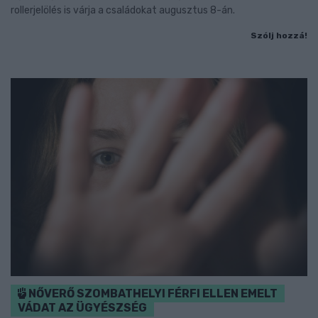
rollerjelölés is várja a családokat augusztus 8-án.
Szólj hozzá!
NŐVERŐ SZOMBATHELYI FÉRFI ELLEN EMELT
VÁDAT AZ ÜGYÉSZSÉG