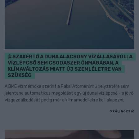
SZAKÉRTŐ A DUNA ALACSONY VÍZÁLLÁSÁRÓL: A
VÍZLÉPCSŐ SEM CSODASZER ÖNMAGÁBAN, A
KLÍMAVÁLTOZÁS MIATT ÚJ SZEMLÉLETRE VAN
SZÜKSÉG
A BME vízmérnöke szerint a Paksi Atomerőmű helyzetére sem
jelentene automatikus megoldást egy új dunai vízlépcső - a jövő
vízgazdálkodását pedig már a klímamodellekre kell alapozni.
Szólj hozzá!