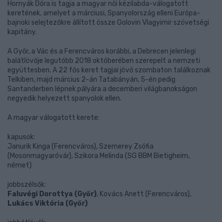
Hornyák Dóra is tagja a magyar női kézilabda-válogatott
keretének, amelyet a márciusi, Spanyolország elleni Európa-
bajnoki selejtezőkre állított össze Golovin Vlagyimir szövetségi
kapitány.
A Győr, a Vác és a Ferencváros korábbi, a Debrecen jelenlegi
balátlövője legutóbb 2018 októberében szerepelt a nemzeti
együttesben. A 22 fős keret tagjai jövő szombaton találkoznak
Telkiben, majd március 2-án Tatabányán, 5-én pedig
Santanderben lépnek pályára a decemberi világbanokságon
negyedik helyezett spanyolok ellen.
A magyar válogatott kerete:
kapusok:
Janurik Kinga (Ferencváros), Szemerey Zsófia
(Mosonmagyaróvár), Szikora Melinda (SG BBM Bietigheim,
német)
jobbszélsők:
Faluvégi Dorottya (Győr)
, Kovács Anett (Ferencváros),
Lukács Viktória (Győr)