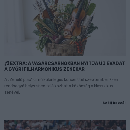
EXTRA: A VÁSÁRCSARNOKBAN NYITJA ÚJ ÉVADÁT
A GYŐRI FILHARMONIKUS ZENEKAR
A „Zenélő piac” című különleges koncerttel szeptember 7-én
rendhagyó helyszínen találkozhat a közönség a klasszikus
zenével.
Szólj hozzá!