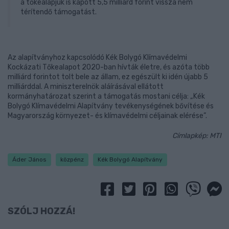
a tőkealapjuk is kapott 5,5 milliárd forint vissza nem
térítendő támogatást.
Az alapítványhoz kapcsolódó Kék Bolygó Klímavédelmi
Kockázati Tőkealapot 2020-ban hívták életre, és azóta több
milliárd forintot tolt bele az állam, ez egészült ki idén újabb 5
milliárddal. A miniszterelnök aláírásával ellátott
kormányhatározat szerint a támogatás mostani célja: „Kék
Bolygó Klímavédelmi Alapítvány tevékenységének bővítése és
Magyarország környezet- és klímavédelmi céljainak elérése”.
Címlapkép: MTI
Áder János
közpénz
Kék Bolygó Alapítvány
SZÓLJ HOZZÁ!