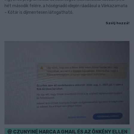
hét második felére, a hőségriadó idején ráadásul a Várkazamata
– Kőtár is díjmentesen látogatható.
Szólj hozzá!
CZUNYINÉ HARCA A GMAIL ÉS AZ ÖNKÉNY ELLEN