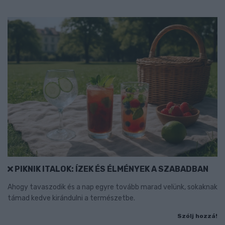
PIKNIK ITALOK: ÍZEK ÉS ÉLMÉNYEK A SZABADBAN
Ahogy tavaszodik és a nap egyre tovább marad velünk, sokaknak
támad kedve kirándulni a természetbe.
Szólj hozzá!