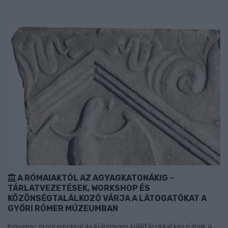
A RÓMAIAKTÓL AZ AGYAGKATONÁKIG –
TÁRLATVEZETÉSEK, WORKSHOP ÉS
KÖZÖNSÉGTALÁLKOZÓ VÁRJA A LÁTOGATÓKAT A
GYŐRI RÓMER MÚZEUMBAN
Ingyenes programokkal és különleges kiállításokkal készülnek a