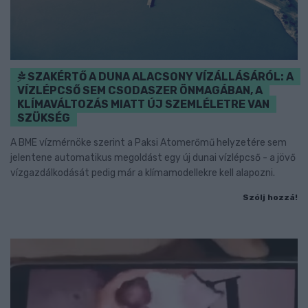
SZAKÉRTŐ A DUNA ALACSONY VÍZÁLLÁSÁRÓL: A
VÍZLÉPCSŐ SEM CSODASZER ÖNMAGÁBAN, A
KLÍMAVÁLTOZÁS MIATT ÚJ SZEMLÉLETRE VAN
SZÜKSÉG
A BME vízmérnöke szerint a Paksi Atomerőmű helyzetére sem
jelentene automatikus megoldást egy új dunai vízlépcső - a jövő
vízgazdálkodását pedig már a klímamodellekre kell alapozni.
Szólj hozzá!