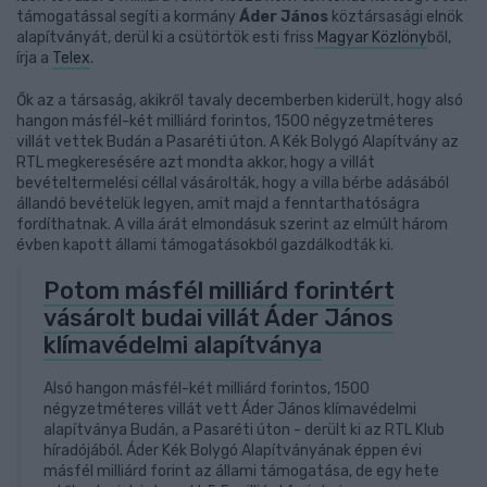
támogatással segíti a kormány
Áder János
köztársasági elnök
alapítványát, derül ki a csütörtök esti friss
Magyar Közlöny
ből,
írja a
Telex
.
Ők az a társaság, akikről tavaly decemberben kiderült, hogy alsó
hangon másfél-két milliárd forintos, 1500 négyzetméteres
villát vettek Budán a Pasaréti úton. A Kék Bolygó Alapítvány az
RTL megkeresésére azt mondta akkor, hogy a villát
bevételtermelési céllal vásárolták, hogy a villa bérbe adásából
állandó bevételük legyen, amit majd a fenntarthatóságra
fordíthatnak. A villa árát elmondásuk szerint az elmúlt három
évben kapott állami támogatásokból gazdálkodták ki.
Potom másfél milliárd forintért
vásárolt budai villát Áder János
klímavédelmi alapítványa
Alsó hangon másfél-két milliárd forintos, 1500
négyzetméteres villát vett Áder János klímavédelmi
alapítványa Budán, a Pasaréti úton - derült ki az RTL Klub
híradójából. Áder Kék Bolygó Alapítványának éppen évi
másfél milliárd forint az állami támogatása, de egy hete