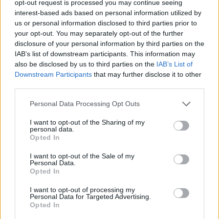
opt-out request is processed you may continue seeing
Szólj hozzá!
interest-based ads based on personal information utilized by
us or personal information disclosed to third parties prior to
your opt-out. You may separately opt-out of the further
disclosure of your personal information by third parties on the
IAB’s list of downstream participants. This information may
also be disclosed by us to third parties on the
IAB’s List of
Downstream Participants
that may further disclose it to other
third parties.
Please note that this website/app uses one or more Google
Personal Data Processing Opt Outs
services and may gather and store information including but
not limited to your visit or usage behaviour. You may click to
I want to opt-out of the Sharing of my
personal data.
grant or deny consent to Google and its third-party tags to
Opted In
use your data for below specified purposes in below Google
consent section.
I want to opt-out of the Sale of my
Personal Data.
Opted In
A BAROKK ÖSSZES ÁRNYALATA ÉS MÉG EGY SOR
I want to opt-out of processing my
Personal Data for Targeted Advertising.
KIVÁLÓ PROGRAM VÁR MINDENKIT EZEN A HÉTVÉGÉN
Opted In
GYŐRBEN