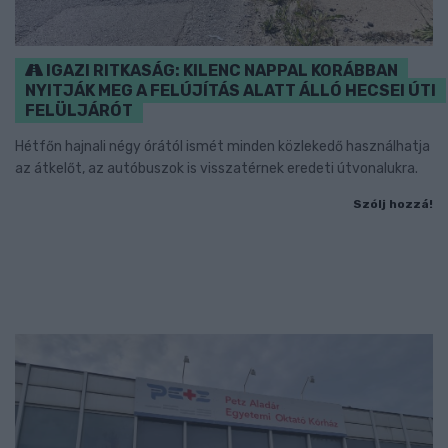
IGAZI RITKASÁG: KILENC NAPPAL KORÁBBAN
NYITJÁK MEG A FELÚJÍTÁS ALATT ÁLLÓ HECSEI ÚTI
FELÜLJÁRÓT
Hétfőn hajnali négy órától ismét minden közlekedő használhatja
az átkelőt, az autóbuszok is visszatérnek eredeti útvonalukra.
Szólj hozzá!