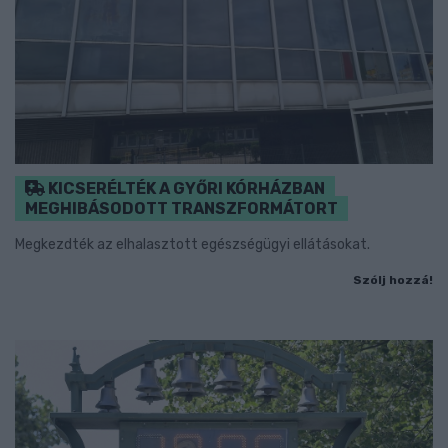
KICSERÉLTÉK A GYŐRI KÓRHÁZBAN
MEGHIBÁSODOTT TRANSZFORMÁTORT
Megkezdték az elhalasztott egészségügyi ellátásokat.
Szólj hozzá!