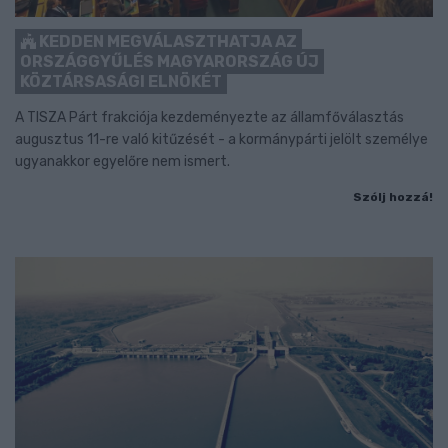
KEDDEN MEGVÁLASZTHATJA AZ
ORSZÁGGYŰLÉS MAGYARORSZÁG ÚJ
KÖZTÁRSASÁGI ELNÖKÉT
A TISZA Párt frakciója kezdeményezte az államfőválasztás
augusztus 11-re való kitűzését - a kormánypárti jelölt személye
ugyanakkor egyelőre nem ismert.
Szólj hozzá!