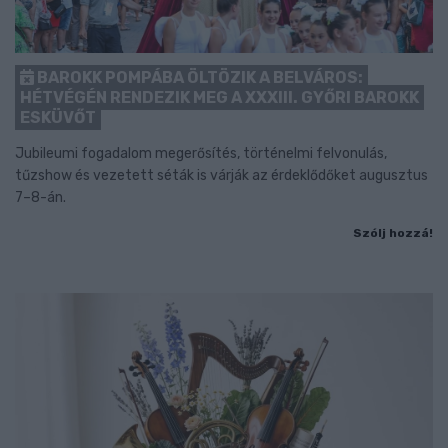
BAROKK POMPÁBA ÖLTÖZIK A BELVÁROS:
HÉTVÉGÉN RENDEZIK MEG A XXXIII. GYŐRI BAROKK
ESKÜVŐT
Jubileumi fogadalom megerősítés, történelmi felvonulás,
tűzshow és vezetett séták is várják az érdeklődőket augusztus
7–8-án.
Szólj hozzá!