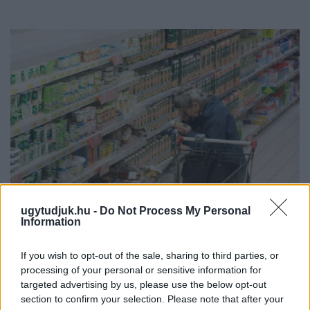
ugytudjuk.hu -
Do Not Process My Personal
Information
ÖRÖMHÍR: TÍZ ÉVE NEM VOLT ILYEN ALACSONY AZ
INFLÁCIÓ MAGYARORSZÁGON
If you wish to opt-out of the sale, sharing to third parties, or
Júliusban mindössze 1,2 százalékkal emelkedtek éves
processing of your personal or sensitive information for
targeted advertising by us, please use the below opt-out
összevetésben a fogyasztói árak, miközben az élelmiszerek ára
section to confirm your selection. Please note that after your
már csökkent.