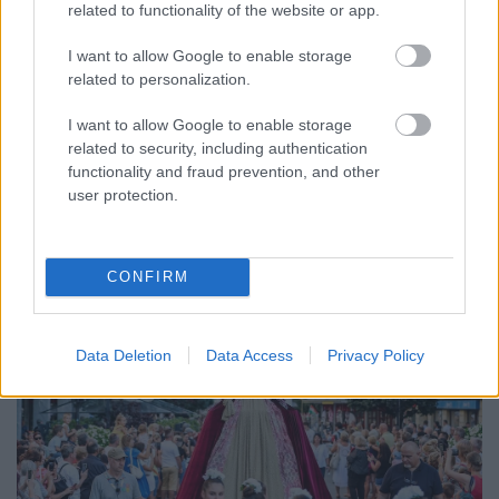
ENERGIATAKARÉKOSSÁG: KORÁBBAN KEZDŐDIK
related to functionality of the website or app.
A GYŐRI AUDI ETO KC PÉNTEKI FELKÉSZÜLÉSI
MÉRKŐZÉSE
I want to allow Google to enable storage
related to personalization.
Az energiaellátás tehermentesítése érdekében másfél órával
előrébb hozták a Brest Bretagne Handball elleni találkozó
I want to allow Google to enable storage
kezdését.
related to security, including authentication
functionality and fraud prevention, and other
1 hozzászólás
user protection.
CONFIRM
Data Deletion
Data Access
Privacy Policy