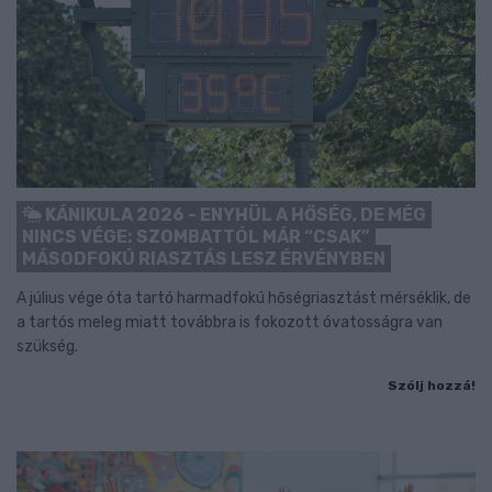
KÁNIKULA 2026 - ENYHÜL A HŐSÉG, DE MÉG
NINCS VÉGE: SZOMBATTÓL MÁR “CSAK”
MÁSODFOKÚ RIASZTÁS LESZ ÉRVÉNYBEN
A július vége óta tartó harmadfokú hőségriasztást mérséklik, de
a tartós meleg miatt továbbra is fokozott óvatosságra van
szükség.
Szólj hozzá!