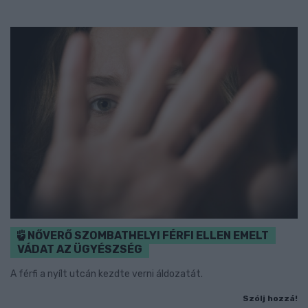
NŐVERŐ SZOMBATHELYI FÉRFI ELLEN EMELT
VÁDAT AZ ÜGYÉSZSÉG
A férfi a nyílt utcán kezdte verni áldozatát.
Szólj hozzá!