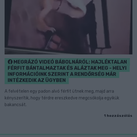
MEGRÁZÓ VIDEÓ BÁBOLNÁRÓL: HAJLÉKTALAN
FÉRFIT BÁNTALMAZTAK ÉS ALÁZTAK MEG - HELYI
INFORMÁCIÓINK SZERINT A RENDŐRSÉG MÁR
INTÉZKEDIK AZ ÜGYBEN
A felvételen egy padon alvó férfit ütnek meg, majd arra
kényszerítik, hogy térdre ereszkedve megcsókolja egyikük
bakancsát.
1 hozzászólás