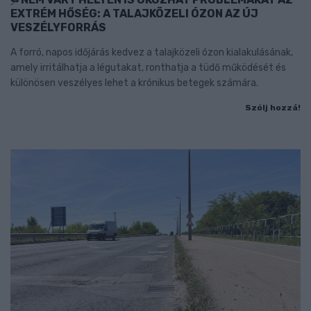
EXTRÉM HŐSÉG: A TALAJKÖZELI ÓZON AZ ÚJ
VESZÉLYFORRÁS
A forró, napos időjárás kedvez a talajközeli ózon kialakulásának,
amely irritálhatja a légutakat, ronthatja a tüdő működését és
különösen veszélyes lehet a krónikus betegek számára.
Szólj hozzá!