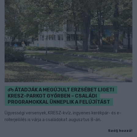
ÁTADJÁK A MEGÚJULT ERZSÉBET LIGETI
KRESZ-PARKOT GYŐRBEN – CSALÁDI
PROGRAMOKKAL ÜNNEPLIK A FELÚJÍTÁST
Ügyességi versenyek, KRESZ-kvíz, ingyenes kerékpár- és e-
rollerjelölés is várja a családokat augusztus 8-án.
Szólj hozzá!