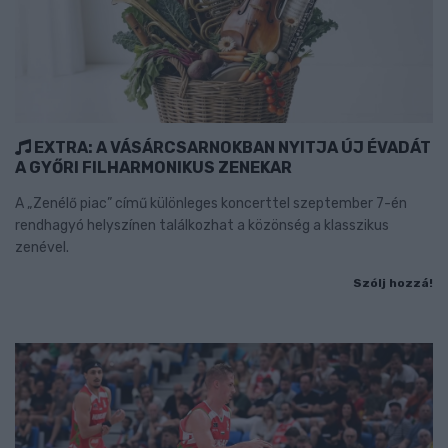
EXTRA: A VÁSÁRCSARNOKBAN NYITJA ÚJ ÉVADÁT
A GYŐRI FILHARMONIKUS ZENEKAR
A „Zenélő piac” című különleges koncerttel szeptember 7-én
rendhagyó helyszínen találkozhat a közönség a klasszikus
zenével.
Szólj hozzá!